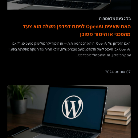
בלוג בינה מלאכותית
האם שאיפת OpenAI לפתח דפדפן משלה הוא צעד
מהפכני או הימור מסוכן
האם הדפדפן של OpenAI יהיה מהפכה אמיתית — או הימור יקר מול שוק כמעט סגור? אם
OpenAI אכן תיכנס לשוק הדפדפנים עם מוצר משלה, זו לא תהיה עוד השקה מסקרנת בסגנון
עמק הסיליקון. זה יהיה מהלך אסטרטגי...
07 אוגוסט 2024