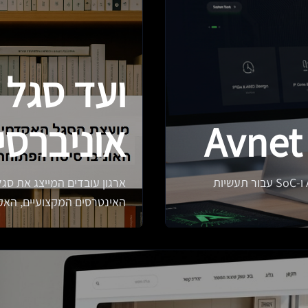
ועד סגל 
Avnet
אוניברס
חברת טכנולוגיה מתקדמת המתמחה בעיצוב וייצור ASIC ו-SoC עבור תעשיות
ארגון עובדים המייצג את ס
האינטרסים המקצועיים, האקד