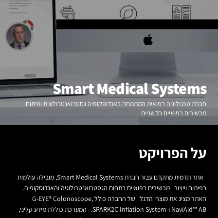
Smart Medical Systems
חברת טכנולוגיה רפואית המתמחה באנדוסקופיה גסטרואנטרולוגית ופיתוח
מכשירים רפואיים חדשניים
על הפרויקט
אתר תדמית מתקדם עבור חברת Smart Medical Systems, מובילה עולמית
בפיתוח וייצור מכשירים רפואיים בתחום הגסטרואנטרולוגיה והאנדוסקופיה.
האתר מציג את מוצרי הדגל של החברה כולל G-EYE® Colonoscope,
NaviAid™ AB ו-SPARK2C Inflation System. המערכת כוללת מידע קליני,