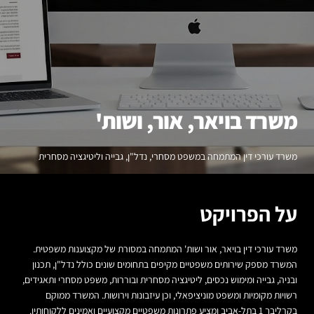
משרד בויאר, אור, ושות'
משרד עורכי דין המתמחה במשפט מסחרי, נדל"ן, גבייה וליטיגציה מסחרית
על הפרויקט
משרד עורכי דין בויאר, אור ושות' המתמחה במסורת של מקצוענות משפטית.
המשרד מספק שירותים משפטיים מקיפים בתחומים שונים כולל נדל"ן, תכנון
ובניה, גבייה ומימוש נכסים, ליטיגציה מסחרית ובוררות, משפט מסחרי ותאגידים,
רשויות מקומיות ומשפט מוניציפאלי, וכן עיזבונות וירושות. המשרד ממוקם
בקרליבך 1 בתל-אביב ומציע פתרונות משפטיים מקצועיים ואמינים ללקוחותיו.