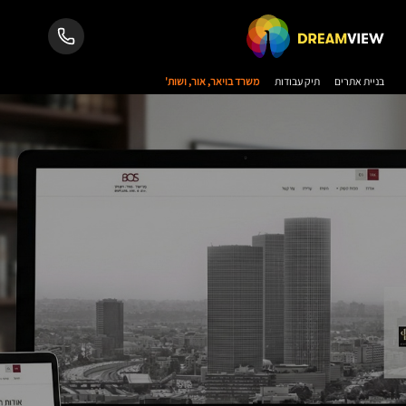
בניית אתרים
תיק עבודות
משרד בויאר, אור, ושות'