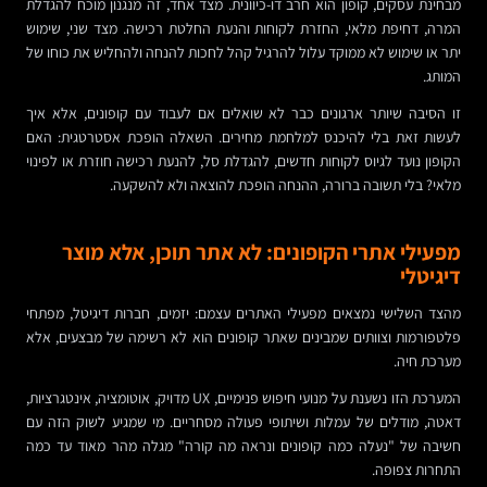
מבחינת עסקים, קופון הוא חרב דו-כיוונית. מצד אחד, זה מנגנון מוכח להגדלת
המרה, דחיפת מלאי, החזרת לקוחות והנעת החלטת רכישה. מצד שני, שימוש
יתר או שימוש לא ממוקד עלול להרגיל קהל לחכות להנחה ולהחליש את כוחו של
המותג.
זו הסיבה שיותר ארגונים כבר לא שואלים אם לעבוד עם קופונים, אלא איך
לעשות זאת בלי להיכנס למלחמת מחירים. השאלה הופכת אסטרטגית: האם
הקופון נועד לגיוס לקוחות חדשים, להגדלת סל, להנעת רכישה חוזרת או לפינוי
מלאי? בלי תשובה ברורה, ההנחה הופכת להוצאה ולא להשקעה.
מפעילי אתרי הקופונים: לא אתר תוכן, אלא מוצר
דיגיטלי
מהצד השלישי נמצאים מפעילי האתרים עצמם: יזמים, חברות דיגיטל, מפתחי
פלטפורמות וצוותים שמבינים שאתר קופונים הוא לא רשימה של מבצעים, אלא
מערכת חיה.
המערכת הזו נשענת על מנועי חיפוש פנימיים, UX מדויק, אוטומציה, אינטגרציות,
דאטה, מודלים של עמלות ושיתופי פעולה מסחריים. מי שמגיע לשוק הזה עם
חשיבה של "נעלה כמה קופונים ונראה מה קורה" מגלה מהר מאוד עד כמה
התחרות צפופה.