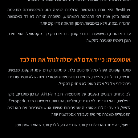
Revlifter היא אחת הדוגמאות הבולטות לגישה הזו. הפלטפורמה מתאימה
הצעות בזמן אמת לפי התנהגות המשתמש, ומשפרת המרות לא רק באמצעות
ההנחה עצמה, אלא באמצעות תזמון והתאמה מדויקים יותר.
עבור ארגונים, המשמעות ברורה: קופון כבר אינו רק קוד טקסטואלי. הוא יחידת
תוכן דינמית שמגיבה להקשר.
אוטומציה: כי יד אדם לא יכולה לנהל את זה לבד
מאגר קופונים פעיל כולל עדכונים בלתי פוסקים: קודים שפג תוקפם, מבצעים
חדשים, כפילויות, שגיאות, שינויים בתנאי מימוש ועמודי נחיתה שלא תמיד עובדים.
ניהול ידני של כל אלה פשוט לא מחזיק בסקייל.
לכן אתרים רציניים נשענים על אוטומציה: חיבור ל-APIs, עדכון מאגרים, ניקוי
כפילויות, זיהוי קופונים לא תקינים, ושליחת התראות כשמשהו נשבר. Zeropark,
למשל, מציעה יכולות אוטומציה שמפחיתות טעויות אנוש ומעבירות את האנרגיה
התפעולית משגרה סיזיפית לעבודה אסטרטגית יותר.
בפועל, זה אחד ההבדלים בין אתר שנראה פעיל לבין אתר שהוא באמת אמין.