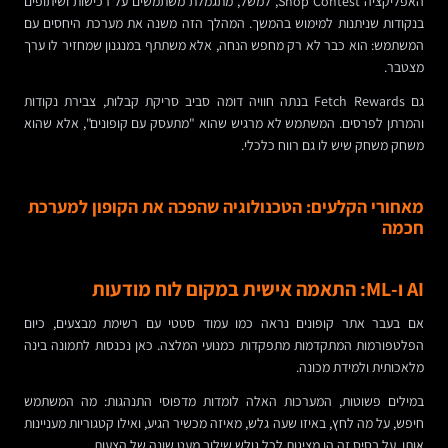
האפליקציה Shop Contest, למשל, מתגמלת משתמשים על רכישות ושיתופים
בנקודות שניתנות למימוש בהמשך. המהלך הזה משנה את מערכת היחסים עם
המשתמש: הוא כבר לא רק מחפש הנחה, אלא משתתף במנגנון שמחזיר לו ערך
מצטבר.
גם Fetch Rewards בנתה חוויה דומה סביב סריקת קבלות, צבירת נקודות
והמרתן לפרסים. המשתמש לא מרגיש שהוא "מתעסק עם קופונים", אלא שהוא
משחק משחק שיש לו גם רווח כלכלי.
מאחורי הקלעים: הטכנולוגיה שהפכה את הקופון למערכת
חכמה
AI ו-ML: התאמה אישית במקום לוח מודעות
אם בעבר אתר קופונים נראה כמו עמוד סטטי עם רשימת מבצעים, כיום
הפלטפורמות המתקדמות מתפקדות כמנועי המלצה. כאן נכנסות לתמונה בינה
מלאכותית ולמידת מכונה.
במילים פשוטות, המערכות האלה לומדות מדפוסי התנהגות: מה המשתמש
חיפש, על מה לחץ, באיזו שעה גלש, מאיזה מכשיר הגיע, ואילו קטגוריות מעניינות
אותו. על בסיס זה הן מציגות לכל גולש שילוב מעט שונה של הצעות.