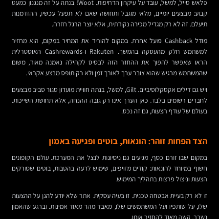
פלאש סייל, למשל, עובד על עיקרון הדחיפות. Woot! בנתה על זה מנגנון כמעט
קבוע: מבצעים יומיים, מלאי מוגבל ותחושה שאם לא תפעל עכשיו, ההזדמנות
תיעלם. זה לא רק מגדיל מכירה נקודתית, אלא יוצר הרגל חזרה.
מודל Cashback פועל אחרת. במקום להוריד את המחיר במקום, הוא מחזיר
למשתמש חלק מהעסקה בהמשך. Rakuten ו-Cashrewards האוסטרלית
הראו שאפשר להפוך את ההחזר הזה לבסיס לקהילה נאמנה מאוד, משום
שהמשתמש מרגיש שהוא צובר ערך לאורך זמן ולא רק תופס מבצע אקראי.
ויש גם דילים אקסקלוסיביים. Gilt, למשל, בנתה חוויית מועדון סגור סביב מבצעים
לחברים רשומים בלבד. כאן הערך אינו רק גובה ההנחה, אלא תחושת השייכות.
בעולם של עודף הצעות, גם זה נכס.
הצד הפחות זוהר: הונאות, בוטים ופגיעה באמון
במקום שבו זורם כסף, מגיעים גם ניסיונות לנצל את המערכת. עולם הקופונים
חשוף במיוחד להונאות: קודים מזויפים, שימוש לרעה בהטבות, בוטים שסורקים
הצעות וניצול פרצות בתהליך המימוש.
זו לא רק בעיית אבטחה טכנית. זו בעיה עסקית. אתר שלא יודע להגן על ההצעות
שלו, על שותפיו ועל המשתמשים שלו, מאבד מהר מאוד אמינות. וברגע שהאמון
נשבר, קשה מאוד להחזיר אותו.