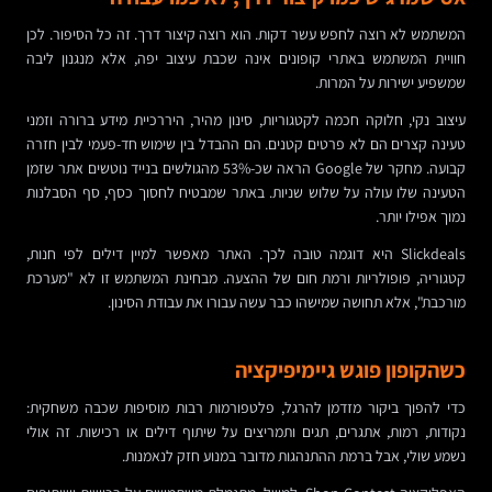
המשתמש לא רוצה לחפש עשר דקות. הוא רוצה קיצור דרך. זה כל הסיפור. לכן
חוויית המשתמש באתרי קופונים אינה שכבת עיצוב יפה, אלא מנגנון ליבה
שמשפיע ישירות על המרות.
עיצוב נקי, חלוקה חכמה לקטגוריות, סינון מהיר, היררכיית מידע ברורה וזמני
טעינה קצרים הם לא פרטים קטנים. הם ההבדל בין שימוש חד-פעמי לבין חזרה
קבועה. מחקר של Google הראה שכ-53% מהגולשים בנייד נוטשים אתר שזמן
הטעינה שלו עולה על שלוש שניות. באתר שמבטיח לחסוך כסף, סף הסבלנות
נמוך אפילו יותר.
Slickdeals היא דוגמה טובה לכך. האתר מאפשר למיין דילים לפי חנות,
קטגוריה, פופולריות ורמת חום של ההצעה. מבחינת המשתמש זו לא "מערכת
מורכבת", אלא תחושה שמישהו כבר עשה עבורו את עבודת הסינון.
כשהקופון פוגש גיימיפיקציה
כדי להפוך ביקור מזדמן להרגל, פלטפורמות רבות מוסיפות שכבה משחקית:
נקודות, רמות, אתגרים, תגים ותמריצים על שיתוף דילים או רכישות. זה אולי
נשמע שולי, אבל ברמת ההתנהגות מדובר במנוע חזק לנאמנות.