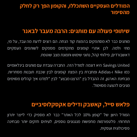
המודלים העסקיים השתכללו, והקופון הפך רק לחלק
מהסיפור
שיתופי פעולה עם מותגים: הרבה מעבר לבאנר
מותגים כבר לא מסתפקים בהפצת קוד הנחה. הם רוצים לדעת מה עבד, על מי,
מתי ולמה. לכן אתרי קופונים מתקדמים מספקים לשותפים העסקיים
דאשבורדים, פילוחי קהל, נתוני שימוש ותמונת מצב שוטפת.
Savings United היא דוגמה למודל הזה. החברה עובדת עם מותגים בינלאומיים
כמו Nike ו-Adidas ומחברת בין הפצת קופונים לבין שכבת תובנות מסחריות.
מבחינת הארגון, זה ההבדל בין "הרצנו מבצע" לבין "למדנו איך קהלים מסוימים
מגיבים להצעה מסוימת".
פלאש סייל, קאשבק ודילים אקסקלוסיביים
המודל הישן של "קופון 10% לכל האתר" כבר לא מספיק כדי לייצר יתרון
תחרותי. פלטפורמות מחפשות מנגנונים נוספים, לעיתים חזקים יותר מבחינה
פסיכולוגית ועסקית.