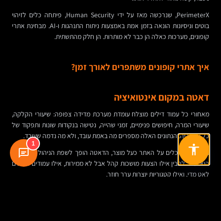
PerimeterX, שנרכשה מאז על ידי Human Security, פיתחה כלים לזיהוי
בוטים וניסיונות הונאה בזמן אמת באמצעות ניתוח התנהגות ו-AI. מבחינת אתרי
קופונים, מערכות כאלה הן כבר לא מותרות. הן חלק מהתשתית.
איך אתרי קופונים משתפרים לאורך זמן?
דאטה במקום אינטואיציה
מאחורי כל עמוד דילים מוצלח עומדת מערכת מדידה צפופה: שיעורי הקלקה,
שיעורי המרה, חיפושים פנימיים, זמני שהייה, נטישה בנקודות שונות ותפקוד של
כל קטגוריה. הנתונים האלה מספרים מה באמת עובד, ולא מה נדמה שעובד.
1
ברגע שמסתכלים על האתר כעל מוצר, הדאטה הופך לשפת הניהול המרכזית.
הוא עוזר להבין אילו הצעות מושכות קהל אבל לא ממירות, אילו עמודים נטענים
לאט מדי, ואילו קטגוריות יוצרות ערך חוזר.
בדיקות A/B: שינוי קטן, השפעה גדולה