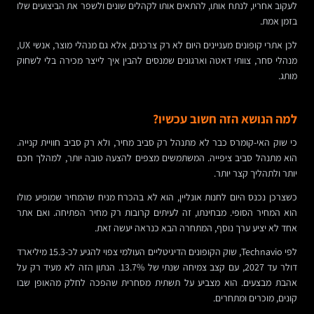
לעקוב אחריו, לנתח אותו, להתאים אותו לקהלים שונים ולשפר את הביצועים שלו
בזמן אמת.
לכן אתרי קופונים מעניינים היום לא רק צרכנים, אלא גם מנהלי מוצר, אנשי UX,
מנהלי סחר, צוותי דאטה וארגונים שמנסים להבין איך לייצר מכירה בלי לשחוק
מותג.
למה הנושא הזה חשוב עכשיו?
כי שוק האי-קומרס כבר לא מתנהל רק סביב מחיר, ולא רק סביב חוויית קנייה.
הוא מתנהל סביב ציפייה. המשתמשים מצפים להצעה טובה יותר, למהלך חכם
יותר ולתהליך קצר יותר.
כשצרכן נכנס היום לחנות אונליין, הוא לא בהכרח מניח שהמחיר שמופיע מולו
הוא המחיר הסופי. מבחינתו, זה לעיתים קרובות רק מחיר הפתיחה. ואם אתר
אחד לא יציע ערך נוסף, המתחרה הבא כנראה יעשה זאת.
לפי Technavio, שוק הקופונים הדיגיטליים העולמי צפוי להגיע לכ-15.3 מיליארד
דולר עד 2027, עם קצב צמיחה שנתי של 13.7%. הנתון הזה לא מעיד רק על
אהבת מבצעים. הוא מצביע על תשתית מסחרית שהפכה לחלק מהאופן שבו
קונים, מוכרים ומתחרים.