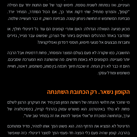
העיניים, ואז נפתחת לשונית נוספת. חיפוש קצר של שם החנות יחד עם המילה
"קופון", והמרוץ מתחיל. שתי דקות אחר כך, אם הכול הסתדר, המחיר יורד.
מבחינת המשתמש זו תחושת ניצחון קטנה. מבחינת השוק, זו כבר תעשייה שלמה.
מכאן מגיעה השאלה הגדולה: האם אתרי קופונים הם עוד גל דיגיטלי חולף, או
שמדובר באחד ההרגלים הוותיקים ביותר של הצרכן, שפשוט עבר מנייר, גזירים
וחוברות מבצעים אל מנועי חיפוש, תוספי דפדפן ואפליקציות?
התשובה, כמו שקורה לא פעם בעולם המוצר והמסחר, פחות דרמטית אבל הרבה
יותר מעניינת: הקופונים לא באמת חדשים. מה שהשתנה הוא המערכת שסביבם.
היום זו כבר לא רק הנחה. זו שכבת תיווך חכמה בין מותג, משתמש, דאטה, חוויית
משתמש ומודל עסקי.
הקופון נשאר. רק הכתובת השתנתה
מי שזוכר את תלושי ההנחה של רשתות המזון מבין מיד את העיקרון: הרצון לשלם
פחות לא נולד באינטרנט. הוא מושרש עמוק בהרגלי קנייה, בפסיכולוגיה של
ערך, ובתחושה המוכרת ש"אולי אפשר להשיג את זה במחיר טוב יותר".
הדיגיטל לא המציא את הדחף הזה. הוא פשוט הפך אותו למהיר, מדיד ומתוחכם
בהרבה. קופון שהיה פעם כלי הפצה חד-פעמי הפך למוצר דיגיטלי: כזה שאפשר