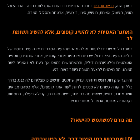
במובן הזה,
בניית אתרים
בתחום הקופונים דורשת הסתכלות רחבה בהרבה: על
מוצר, תפעול, אמינות, חיפוש, סינון, ביצועים, אבטחה ומסלולי המרה.
האתגר האמיתי: לא להשיג קופונים, אלא להשיג תשומת
לב
כמעט כל מי שנכנס לתחום מגלה מהר שהבעיה המרכזית אינה עצם קיומם של
דילים. הבעיה היא בידול. יש היום אינספור אתרי קופונים, אתרי שותפים, תוספים
אוטומטיים ופלטפורמות דילים, והמשתמשים כמעט אף פעם לא נאמנים לשם
המותג. הם נאמנים להצעה הטובה ביותר באותו רגע.
זה יוצר שוק רווי, רועש ותזזיתי. ועדיין, שחקנים חדשים כן מצליחים להיכנס. בדרך
כלל זה קורה כשהם לא מנסים להיות "עוד אתר קופונים", אלא כשהם מביאים
זווית אחרת: חוויית שימוש מהירה יותר, נישה מוגדרת, קהילה פעילה, התמחות
בקטגוריה מסוימת או מודל מסחרי חדש.
מה גורם למשתמש להישאר?
UX שמרגיש כמו קיצור דרך, לא כמו עבודה