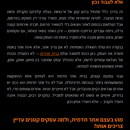
אלא לעבוד נכון
זה בדרך כלל מתחיל ברגע קטן של אי־נוחות. בעלת קליניקה מקבלת פחות
פניות מבעבר, למרות שהשירות שלה מצוין. משרד עורכי דין משקיע בפרסום,
אבל הגולשים נכנסים לאתר ויוצאים בלי להשאיר פרטים. חברת שירותים קטנה
גדלה, גייסה עובדים, הרחיבה תחומים — ורק האתר נשאר מאחור, עם טקסטים
ישנים, עיצוב מיושן ומבנה שלא מסביר באמת מה העסק עושה.
בנקודה הזו עולה השאלה האמיתית: לא אם צריך אתר, אלא איזה אתר באמת
משרת את העסק. כאן נכנס לתמונה עולם
בניית אתרים
— לא כפעולה טכנית
של העלאת עמודים לרשת, אלא כתהליך עסקי שמחבר בין מיתוג, שיווק, אמון,
חוויית משתמש ותשתית לצמיחה.
עבור עסקים קטנים, בניית אתר תדמית היא לעיתים אחת ההשקעות
המשמעותיות ביותר בנוכחות הדיגיטלית. אבל לא כל אתר תדמית הוא נכס. יש
אתרים שנראים נקיים ומכובדים, אבל לא מייצרים פניות. אחרים עמוסים מדי, לא
ברורים, איטיים או פשוט לא מותאמים למובייל. במקרים רבים, הבעיה איננה
היעדר תקציב — אלא היעדר אפיון נכון.
מהו בעצם אתר תדמית, ולמה עסקים קטנים עדיין
צריכים אותו?