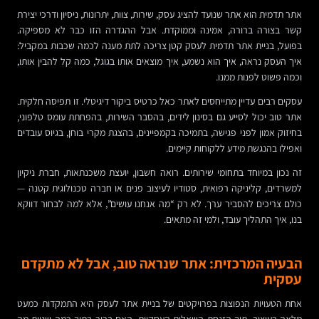
אתר תדמית הוא אתר שנועד להציג עסק, שירות, צוות, יתרונות, ניסיון ודרכי יצירת
קשר בצורה ברורה, אמינה וממוקדת. אבל ההגדרה הזו כבר לא מספיקה.
בפועל, בניית אתר תדמית לעסק קטן צריכה לתת מענה לכמה שכבות במקביל:
איך העסק נראה, איך הוא נשמע, איך מוצאים אותו בגוגל, כמה קל להבין אותו,
וכמה פשוט לפנות ממנו.
עסקים רבים עדיין מתייחסים לאתר כאל כרטיס ביקור דיגיטלי. זו תפיסה חלקית.
אתר טוב יכול לסייע גם בסינון לידים, בהסבר השירות, בהפחתת עומס טלפוני,
בחיזוק אמון לפני פגישה, בתמיכה בקמפיינים, בהצגת מקרי בוחן, בגיוס עובדים
ואפילו בהנגשת מידע ללקוחות קיימים.
זה נכון במיוחד בתחומי שירותים. רואה חשבון, יועצת משכנתאות, חברת ניקיון
למשרדים, קליניקה רפואית, סטודיו לעיצוב פנים או חברה טכנולוגית קטנה —
כולם צריכים להסביר ערך. לא רק “מה אנחנו עושים”, אלא למה לבחור דווקא
בנו, איך התהליך עובד, ולמי זה מתאים.
הבעיה המרכזית: אתר שנראה טוב, אבל לא מתקדם
עסקית
אחת הטעויות הנפוצות בפרויקטים של בניית אתר לעסק היא התמקדות כמעט