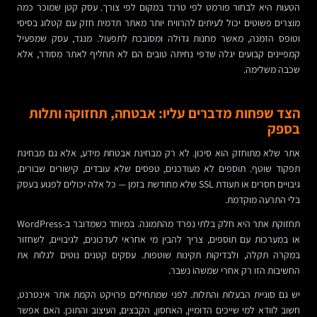
הטעות היא לבחור פורמט לפי טרנד במקום לפי צורך. עסק קטן שמוכר כמה
מוצרים פשוטים יכול לעיתים להרוויח יותר מאתר תדמית חזק עם קטלוג בסיסי
וטופס הזמנה, מאשר מחנות גדולה ומסובכת לתפעול. מנגד, עסק שמפעיל
קמפיינים קבועים יגלה שדפי נחיתה טובים הם לא תחליף לאתר מסודר, אלא
שכבה משלימה.
הצד שפחות מדברים עליו: אבטחה, תחזוקה ותלות
בספק
אתר שלא מתוחזק הוא סיכון. לא רק מבחינת אבטחת מידע, אלא גם מבחינת
תפקוד שוטף. תוספים לא מעודכנים, טפסים שלא עובדים, קישורים שבורים,
גיבויים חסרים או תעודת SSL שלא מחודשת בזמן — כל אלה יכולים לפגוע בעסק
בלי התרעה מוקדמת.
תחזוקת אתר היא חלק בלתי נפרד מהתמונה. במיוחד כשמדובר ב-WordPress
או במערכות עם תוספים, צריך להבין מי אחראי לעדכונים, לגיבויים, לשחזור
במקרה תקלה, ולבדיקות תקינות שוטפות. עסקים קטנים נוטים לגלות את
החשיבות הזו רק אחרי שמשהו נשבר.
יש גם סוגיית הבעלות והתלות. לפני שמתחילים פרויקט הקמת אתר אינטרנט,
חשוב לוודא למי שייכים הדומיין, האחסון, הקבצים, העיצוב והתוכן. האם אפשר