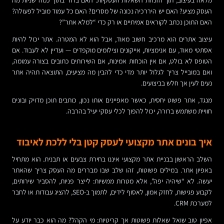
מלאה בעיצוב, תוך הזנחת השאלות העסקיות. האם ברור בתוך כמה שניות מה
העסק מציע? האם יש היררכיה נכונה של מסרים? האם כל עמוד מוביל לפעולה?
האם התוכן נכתב לקוראים אמיתיים או רק כדי “למלא אתר”?
עיצוב אתרים הוא מרכיב חשוב מאוד, אבל הוא לא המטרה. אתר יכול להיות
אסתטי מאוד, עם אנימציות, אייקונים וצילומים מוקפדים — ועדיין לא לעבוד. אם
הטופס לא בולט, אם אין הוכחות אמינות, אם השירותים כתובים בצורה עמומה,
ואם במובייל צריך לגלול יותר מדי כדי להבין מה מציעים, התוצאה תהיה אתר
נעים לעין אך חלש בביצועים.
מנגד, אתר פשוט יחסית, כאשר מאפיינים אותו נכון, כותבים תוכן מדויק ובונים
חוויית משתמש ברורה, יכול להפוך לכלי עסקי יעיל בהרבה.
איך בונים אתר מקצועי לעסק קטן בלי ללכת לאיבוד
השלב הראשון בבניית אתר מקצועי איננו בחירת צבעים או תבנית. הוא מתחיל
באפיון אתר. במילים פשוטות, זהו שלב שבו מבררים מה העסק צריך שהאתר
יעשה. לא “שיהיה יפה”, אלא מטרות ממשיות: לייצר פניות, להסביר שירותים,
לקבוע פגישות, לחזק אמון, לאסוף לידים, לתמוך ב-SEO, להציג עבודות או לחבר
למערכת CRM.
אפיון טוב שואל שאלות פשוטות אך קריטיות: מי הקהל? מה הוא כבר יודע על