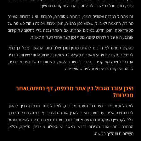
עם קידום בגוגל בראש יכולה לחסוך הרבה תיקונים בהמשך.
זה מתחיל במבנה עמודים הגיוני, כותרות מסודרות, כתובות URL ברורות, טעינה
מהירה, התאמה למובייל, שימוש נכון בתגיות, תוכן איכותי ויכולת ניהול פשוטה של
מטא־דאטה ותוכן חדש. במילים אחרות: אם האתר נבנה בלי לחשוב על קידום
אורגני, הוא עלול לדרוש שיפוץ נוסף זמן קצר אחרי העלייה לאוויר.
עסקים קטנים לא חייבים להקים מגזין תוכן שלם ביום הראשון. אבל כן כדאי
להשאיר מקום לצמיחה: מאמרים מקצועיים, שאלות נפוצות, עמודי שירות נפרדים
או דפי נחיתה ממוקדים. זה נכון במיוחד לעסקים שמוכרים שירותים מורכבים,
שבהם הלקוח מחפש מידע לפני שהוא פונה.
היכן עובר הגבול בין אתר תדמית, דף נחיתה ואתר
מכירות?
לא כל עסק צריך מיד בניית אתר מכירות, ולא כל אתר תדמית צריך להפוך
לחנות וירטואלית. עם זאת, חשוב להבין את הגבולות. דף נחיתה מתאים בדרך
כלל לקמפיין ממוקד עם הצעה אחת ברורה. אתר תדמית מתאים להצגת העסק
הרחבה יותר. אתר מכירות נדרש כאשר יש קטלוג מוצרים, סליקה, מלאי,
משלוחים ותהליך רכישה.