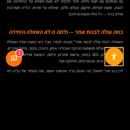
גם בעסקים עם חנות פיזית, אתר תדמית לא פעם משפיע על ההחלטה אם
להגיע. שעות פעילות, מיקום, קטלוג חלקי, שאלות על שירות, גלריה מעודכנת
ומידע ברור — כל אלה מקטינים חיכוך.
כמה עולה לבנות אתר — ולמה זו לא השאלה היחידה
השאלה “כמה עולה לבנות אתר” מובנת לגמרי, אבל היא כמעט תמיד נשאלת
מוקדם מדי. העלות מושפעת מהיקף העבודה: אפיון, כתיבה, עיצוב, פיתוח אתרים,
1
חיבור לטפסים, SEO בסיסי, נגישות אתרים, צילום, הטמעת אנליטיקה, שפות
נוספות, אזור אישי, אינטגרציות, תחזוקה ועוד.
לכן נכון יותר לשאול: מה העסק צריך שהאתר יעשה, ומה המחיר של בנייה לא
נכונה. אתר זול שלא מעביר אמון, לא נטען טוב, לא מתעדכן בקלות ולא מייצר
פניות, עלול להיות יקר יותר בטווח הבינוני מאתר מדויק ומתוכנן.
זה לא אומר שעסק קטן חייב להיכנס לפרויקט כבד. במקרים רבים, אפשר
להתחיל בגרסה ממוקדת וחכמה: מספר עמודים מצומצם, מסרים חדים, תשתית
SEO טובה, עיצוב נקי, וחשיבה מראש על הרחבה עתידית.
מה חשוב לבדוק לפני שבונים אתר