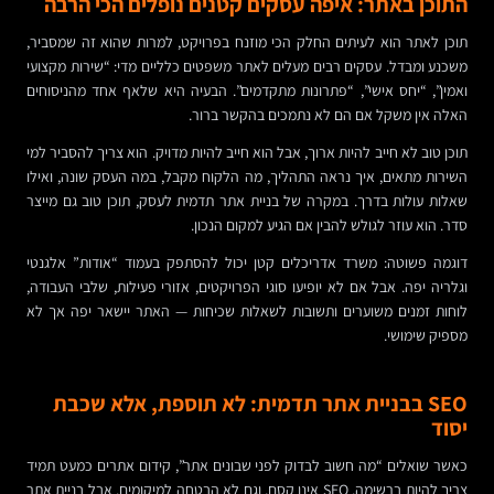
התוכן באתר: איפה עסקים קטנים נופלים הכי הרבה
תוכן לאתר הוא לעיתים החלק הכי מוזנח בפרויקט, למרות שהוא זה שמסביר,
משכנע ומבדל. עסקים רבים מעלים לאתר משפטים כלליים מדי: “שירות מקצועי
ואמין”, “יחס אישי”, “פתרונות מתקדמים”. הבעיה היא שלאף אחד מהניסוחים
האלה אין משקל אם הם לא נתמכים בהקשר ברור.
תוכן טוב לא חייב להיות ארוך, אבל הוא חייב להיות מדויק. הוא צריך להסביר למי
השירות מתאים, איך נראה התהליך, מה הלקוח מקבל, במה העסק שונה, ואילו
שאלות עולות בדרך. במקרה של בניית אתר תדמית לעסק, תוכן טוב גם מייצר
סדר. הוא עוזר לגולש להבין אם הגיע למקום הנכון.
דוגמה פשוטה: משרד אדריכלים קטן יכול להסתפק בעמוד “אודות” אלגנטי
וגלריה יפה. אבל אם לא יופיעו סוגי הפרויקטים, אזורי פעילות, שלבי העבודה,
לוחות זמנים משוערים ותשובות לשאלות שכיחות — האתר יישאר יפה אך לא
מספיק שימושי.
SEO בבניית אתר תדמית: לא תוספת, אלא שכבת
יסוד
כאשר שואלים “מה חשוב לבדוק לפני שבונים אתר”, קידום אתרים כמעט תמיד
צריך להיות ברשימה. SEO אינו קסם, וגם לא הבטחה למיקומים. אבל בניית אתר