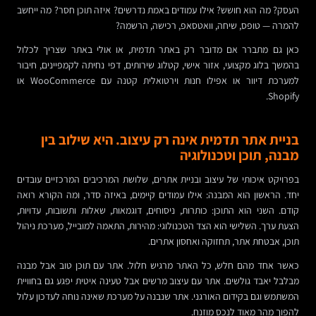
העסק? מה הוא חושש? אילו עמודים באמת נדרשים? איזה תוכן חסר? מה ייחשב
להמרה — טופס, שיחה, וואטסאפ, רכישה, הרשמה?
כאן גם מתברר אם מדובר רק באתר תדמית, או אולי באתר שצריך לכלול
בהמשך בלוג מקצועי, אזור אישי, קטלוג שירותים, דפי נחיתה לקמפיינים, חיבור
למערכת דיוור או אפילו חנות וירטואלית קטנה עם WooCommerce או
Shopify.
בניית אתר תדמית אינה רק עיצוב. היא שילוב בין
מבנה, תוכן וטכנולוגיה
בפרויקט איכותי של עיצוב ובניית אתרים, שלושת המרכיבים המרכזיים עובדים
יחד. הראשון הוא המבנה: אילו עמודים קיימים, באיזה סדר, ומה הקורא רואה
קודם. השני הוא התוכן: כותרות, ניסוחים, דוגמאות, שאלות ותשובות, עדויות,
הצעת ערך. השלישי הוא הצד הטכנולוגי: מהירות, התאמה למובייל, מערכת ניהול
תוכן, אבטחת אתר, תחזוקה ואחסון אתרים.
כאשר אחד מהם חלש, כל האתר מרגיש חלול. אתר עם תוכן טוב אבל מבנה
מבלבל יאבד גולשים. אתר עם עיצוב מרשים אבל טעינה איטית יפגע גם בחוויית
המשתמש וגם בקידום האורגני. אתר שנבנה על מערכת שאינה נוחה לעדכון עלול
להפוך מהר מאוד לנכס מוזנח.