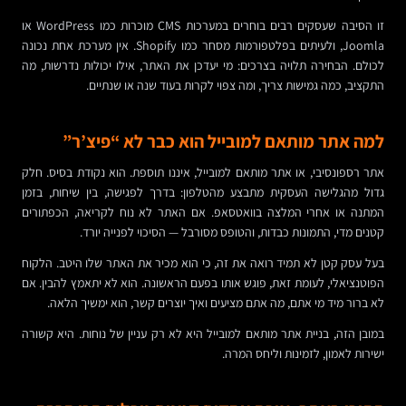
זו הסיבה שעסקים רבים בוחרים במערכות CMS מוכרות כמו WordPress או
Joomla, ולעיתים בפלטפורמות מסחר כמו Shopify. אין מערכת אחת נכונה
לכולם. הבחירה תלויה בצרכים: מי יעדכן את האתר, אילו יכולות נדרשות, מה
התקציב, כמה גמישות צריך, ומה צפוי לקרות בעוד שנה או שנתיים.
למה אתר מותאם למובייל הוא כבר לא “פיצ’ר”
אתר רספונסיבי, או אתר מותאם למובייל, איננו תוספת. הוא נקודת בסיס. חלק
גדול מהגלישה העסקית מתבצע מהטלפון: בדרך לפגישה, בין שיחות, בזמן
המתנה או אחרי המלצה בוואטסאפ. אם האתר לא נוח לקריאה, הכפתורים
קטנים מדי, התמונות כבדות, והטופס מסורבל — הסיכוי לפנייה יורד.
בעל עסק קטן לא תמיד רואה את זה, כי הוא מכיר את האתר שלו היטב. הלקוח
הפוטנציאלי, לעומת זאת, פוגש אותו בפעם הראשונה. הוא לא יתאמץ להבין. אם
לא ברור מיד מי אתם, מה אתם מציעים ואיך יוצרים קשר, הוא ימשיך הלאה.
במובן הזה, בניית אתר מותאם למובייל היא לא רק עניין של נוחות. היא קשורה
ישירות לאמון, לזמינות וליחס המרה.