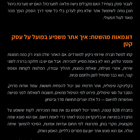
לעבור ספק בעתיד? האם מקבלים גישה מלאה למערכת? האם יש מערכת ניהול
תוכן נוחה לשימוש? אתר שלא ניתן לעדכן בלי כל שינוי דרך הספק הופך מהר
מאוד לעול תפעולי.
דוגמאות מהשטח: איך אתר משפיע בפועל על עסק
קטן
קחו למשל חברת שירותי ניקיון למשרדים. אם האתר שלה מציג רק כמה תמונות
ומספר טלפון, הוא לא באמת מסייע למכירות. אבל אם יש בו חלוקה ברורה לסוגי
שירות, אזורי פעילות, שאלות נפוצות, תהליך עבודה, המלצות לקוחות וטופס
קצר, הוא כבר מתחיל לסנן ולחמם פניות.
בקליניקה טיפולית, אתר תדמית טוב יכול להפחית חששות. עמוד אודות מדויק,
הסבר על סוגי טיפולים, פירוט למי הטיפול מתאים, תשובות לשאלות לפני פגישה
ואפשרות לתיאום — כל אלה יוצרים תחושת סדר וביטחון.
בחברת B2B קטנה, האתר יכול לשמש גם את צוות המכירות. לקוח ששומע על
החברה בפגישה או בלינקדאין נכנס לאתר כדי לאמת רושם. אם הוא מוצא שפה
מקצועית, מקרי בוחן, פתרונות לפי תחום ועדויות אמינות, הסיכוי להמשך שיחה
עולה. אם הוא פוגש אתר ישן עם מסרים כלליים, האמון נשחק.