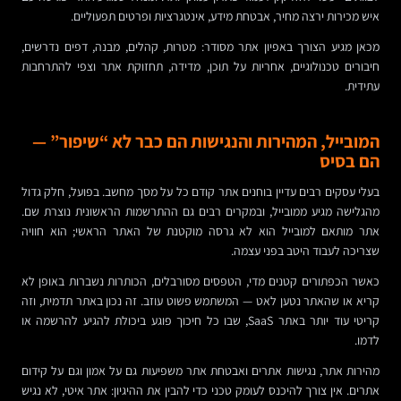
איש מכירות ירצה מחיר, אבטחת מידע, אינטגרציות ופרטים תפעוליים.
מכאן מגיע הצורך באפיון אתר מסודר: מטרות, קהלים, מבנה, דפים נדרשים,
חיבורים טכנולוגיים, אחריות על תוכן, מדידה, תחזוקת אתר וצפי להתרחבות
עתידית.
המובייל, המהירות והנגישות הם כבר לא “שיפור” —
הם בסיס
בעלי עסקים רבים עדיין בוחנים אתר קודם כל על מסך מחשב. בפועל, חלק גדול
מהגלישה מגיע ממובייל, ובמקרים רבים גם ההתרשמות הראשונית נוצרת שם.
אתר מותאם למובייל הוא לא גרסה מוקטנת של האתר הראשי; הוא חוויה
שצריכה לעבוד היטב בפני עצמה.
כאשר הכפתורים קטנים מדי, הטפסים מסורבלים, הכותרות נשברות באופן לא
קריא או שהאתר נטען לאט — המשתמש פשוט עוזב. זה נכון באתר תדמית, וזה
קריטי עוד יותר באתר SaaS, שבו כל חיכוך פוגע ביכולת להגיע להרשמה או
לדמו.
מהירות אתר, נגישות אתרים ואבטחת אתר משפיעות גם על אמון וגם על קידום
אתרים. אין צורך להיכנס לעומק טכני כדי להבין את ההיגיון: אתר איטי, לא נגיש