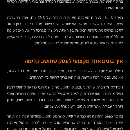
בהיקף הפעילות, בצורך בהתאמות, במורכבות הקטלוג ובחיבורי הסליקה, המלאי
והלוגיסטיקה.
באתר SaaS, לעיתים השכבה השיווקית תיבנה על CMS נוח, אבל המערכת
עצמה, האזור האישי או ממשק המשתמש יהיו בפיתוח אתרים ייעודי. כאן חשוב
לתכנן מראש את נקודות הממשק בין האתר, המוצר, מערכת הדיוור, האנליטיקה
וה-CRM. אחת הטעויות הנפוצות היא לחבר את כל זה בדיעבד, באופן שמקשה
למדוד מה באמת מביא לידים, משתמשים או לקוחות משלמים.
איך בונים אתר מקצועי לעסק שחושב קדימה
השלב הראשון הוא לא לבחור צבעים, אלא להבין תרחישים. מי נכנס לאתר,
מאיפה, עם איזו רמת מודעות, ומה הוא צריך לראות כדי להתקדם.
ניקח למשל חברת שירותים B2B. מי שמגיע מחיפוש אורגני כנראה מחפש להבין
בעיה או פתרון. הוא ירצה תוכן לאתר שמעמיק בנושא, עמודי שירות ברורים, ואולי
מקרי בוחן. מי שמגיע מהמלצה, לעומת זאת, כבר בודק אמינות, צוות, ניסיון
ותהליך עבודה. אתר תדמית טוב יודע לשרת את שניהם.
במוצר SaaS התמונה מורכבת עוד יותר. משתמש שמגיע ממודעה עלול להיות קר
יחסית ויצטרך מסר חד ומהיר. מי שמחפש בגוגל ביטוי כמו “פתרון לניהול משימות
לצוותים” עשוי להזדקק לעמוד פתרון עמוק יותר. ומנהל שמגיע אחרי פגישה עם