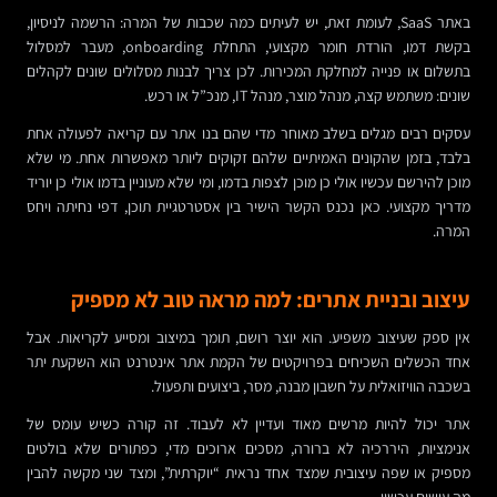
באתר SaaS, לעומת זאת, יש לעיתים כמה שכבות של המרה: הרשמה לניסיון,
בקשת דמו, הורדת חומר מקצועי, התחלת onboarding, מעבר למסלול
בתשלום או פנייה למחלקת המכירות. לכן צריך לבנות מסלולים שונים לקהלים
שונים: משתמש קצה, מנהל מוצר, מנהל IT, מנכ”ל או רכש.
עסקים רבים מגלים בשלב מאוחר מדי שהם בנו אתר עם קריאה לפעולה אחת
בלבד, בזמן שהקונים האמיתיים שלהם זקוקים ליותר מאפשרות אחת. מי שלא
מוכן להירשם עכשיו אולי כן מוכן לצפות בדמו, ומי שלא מעוניין בדמו אולי כן יוריד
מדריך מקצועי. כאן נכנס הקשר הישיר בין אסטרטגיית תוכן, דפי נחיתה ויחס
המרה.
עיצוב ובניית אתרים: למה מראה טוב לא מספיק
אין ספק שעיצוב משפיע. הוא יוצר רושם, תומך במיצוב ומסייע לקריאות. אבל
אחד הכשלים השכיחים בפרויקטים של הקמת אתר אינטרנט הוא השקעת יתר
בשכבה הוויזואלית על חשבון מבנה, מסר, ביצועים ותפעול.
אתר יכול להיות מרשים מאוד ועדיין לא לעבוד. זה קורה כשיש עומס של
אנימציות, היררכיה לא ברורה, מסכים ארוכים מדי, כפתורים שלא בולטים
מספיק או שפה עיצובית שמצד אחד נראית “יוקרתית”, ומצד שני מקשה להבין