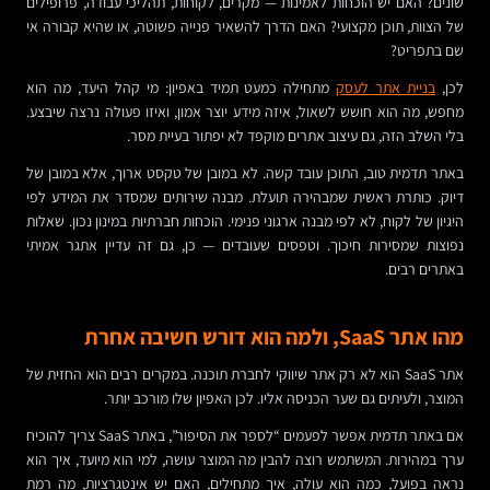
שונים? האם יש הוכחות לאמינות — מקרים, לקוחות, תהליכי עבודה, פרופילים
של הצוות, תוכן מקצועי? האם הדרך להשאיר פנייה פשוטה, או שהיא קבורה אי
שם בתפריט?
לכן,
בניית אתר לעסק
מתחילה כמעט תמיד באפיון: מי קהל היעד, מה הוא
מחפש, מה הוא חושש לשאול, איזה מידע יוצר אמון, ואיזו פעולה נרצה שיבצע.
בלי השלב הזה, גם עיצוב אתרים מוקפד לא יפתור בעיית מסר.
באתר תדמית טוב, התוכן עובד קשה. לא במובן של טקסט ארוך, אלא במובן של
דיוק. כותרת ראשית שמבהירה תועלת. מבנה שירותים שמסדר את המידע לפי
היגיון של לקוח, לא לפי מבנה ארגוני פנימי. הוכחות חברתיות במינון נכון. שאלות
נפוצות שמסירות חיכוך. וטפסים שעובדים — כן, גם זה עדיין אתגר אמיתי
באתרים רבים.
מהו אתר SaaS, ולמה הוא דורש חשיבה אחרת
אתר SaaS הוא לא רק אתר שיווקי לחברת תוכנה. במקרים רבים הוא החזית של
המוצר, ולעיתים גם שער הכניסה אליו. לכן האפיון שלו מורכב יותר.
אם באתר תדמית אפשר לפעמים “לספר את הסיפור”, באתר SaaS צריך להוכיח
ערך במהירות. המשתמש רוצה להבין מה המוצר עושה, למי הוא מיועד, איך הוא
נראה בפועל, כמה הוא עולה, איך מתחילים, האם יש אינטגרציות, מה רמת