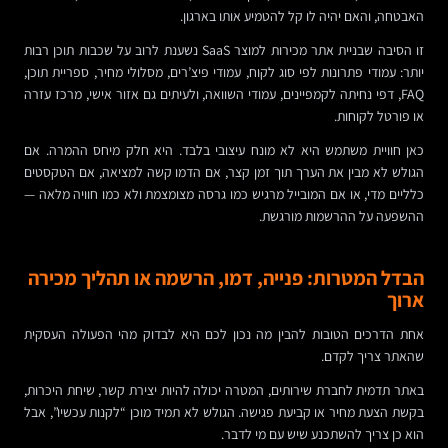
האבטחה, והאם יהיה לו קל להטמיע אותו בארגון.
זו הסיבה שבניית אתר מכירות למוצר SaaS נשענת לרוב על שכבות תוכן רבות
יותר: עמודי פתרונות לפי סוג לקוח, עמודי פיצ’רים, מסלולי מחיר, ספריית תוכן,
FAQ, דפי נחיתה לקמפיינים, עמודי השוואה, ולעיתים גם אזור אישי, מרכז עזרה
או פורטל לקוחות.
כאן חוויית משתמש היא לא מונח עיצובי בלבד. היא חלק מיחס ההמרה. אם
הגולש לא מבין את הערך תוך זמן קצר, אם הדמו קשה למציאה, אם הטקסטים
כלליים מדי, או אם המובייל מרגיש כמו גרסה מצומצמת ולא כמו חוויה מלאה —
ההשפעה על ההרשמות מורגשת.
הבדל המטרות: פנייה, דמו, הרשמה או תהליך מכירה
ארוך
אחת הדרכים הטובות להבין מה נכון לכם היא לבדוק מהי הפעולה העסקית
שהאתר צריך לקדם.
באתר תדמית לחברת שירותים, המטרה יכולה להיות יצירת קשר, שיחת היכרות,
בקשת הצעת מחיר או קביעת פגישה. הגולש לא תמיד מוכן “לקנות עכשיו”, אבל
הוא כן צריך להשתכנע שיש עם מי לדבר.