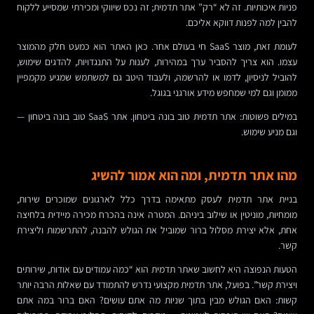
פניות איכותיות. זה לא “רק” אתר תדמית; זה נכס שיווקי ומכירתי שמסייע ללקוח
להבין למה לפנות דווקא אליכם.
לעומת זאת, מוצר SaaS חי בעולם אחר. כאן האתר הוא כמעט חלק מהמוצר
עצמו. הוא צריך להסביר ערך במהירות, לענות על התנגדויות, להדגים שימוש,
להוביל לניסיון, לדמו או להרשמה, ולעבוד היטב גם למשתמש שמגיע מקמפיין
ממומן וגם למי שמחפש מידע אורגני בגוגל.
במילים פשוטות: אתר תדמית טוב בונה ביטחון. אתר SaaS טוב בונה ביטחון —
וגם מניע שימוש.
מהו אתר תדמית, ומה הוא אמור להשיג
בניית אתר תדמית לעסק מתאימה בדרך כלל לארגונים שמוכרים שירות,
מומחיות, מוניטין או שילוב ביניהם. המטרה אינה בהכרח מכירה מיידית בלחיצה
אחת, אלא יצירת מסלול ברור שמוביל את הגולש להבנה, להתרשמות וליצירת
קשר.
הטעות הנפוצה היא לחשוב שאתר תדמית הוא “כמה עמודים עם אודות, שירותים
ויצירת קשר”. בפועל, אתר תדמית מקצועי נדרש להתמודד עם שאלות הרבה יותר
קשות: האם הגולש מבין בתוך שניות מה אתם עושים? האם ברור במה אתם