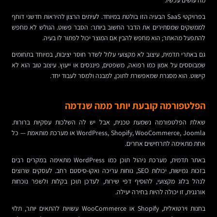
מה עושים עכשיו.
בפרויקטי SaaS הבעיה הזו בולטת במיוחד. לעיתים הרצון להיראות חדשני דוחף
לממשקים שמסתירים את הדבר החשוב ביותר: הסבר פשוט. הגולש לא מחפש
להתפעל מהאתר; הוא מחפש להבין אם המוצר יכול לפתור לו בעיה.
גם באתרי תדמית, עיצוב לא מקצועי עלול לשדר חוסר יציבות, במיוחד בתחומים
שמבוססים על אמון כמו רפואה, משפטים, פיננסים או ייעוץ. עיצוב טוב הוא לא
קישוט. הוא מסגרת שמאפשרת לתוכן, למבנה ולמסר לעבוד יחד.
הפלטפורמה קובעת יותר ממה שנדמה
שאלת הפלטפורמה נשמעת טכנית, אבל יש לה השלכות עסקיות ברורות.
WordPress, Shopify, WooCommerce, Joomla או מערכת מותאמת — כל
אחת מתאימה לתרחישים אחרים.
באתר תדמית, מערכת ניהול תוכן כמו WordPress מתאימה במקרים רבים
בזכות גמישות, יכולות SEO, נוחות עריכה ואקו-סיסטם רחב. לעסקים שרוצים
לנהל בלוג מקצועי, להוסיף דפי שירות, לעדכן תוכן בקלות ולשפר נוכחות
אורגנית, זו יכולה להיות בחירה יעילה.
בחנות וירטואלית, Shopify או WooCommerce עשויות להתאים יותר, תלוי