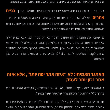
התוצאה היא אתר שנראה טוב בישיבת הנהלה, אבל פחות עובד ברגע האמת.
בניית
כאן בדיוק נכנסת ההבחנה שעסקים רבים מפספסים בתחילת הדרך:
אתרים
היא לא משימה אחת עם תבנית קבועה. בניית אתר SaaS ובניית אתר
תדמית הן שתי החלטות שונות, עם מטרות שונות, היררכיית תוכן שונה, חוויית
משתמש אחרת ולעיתים גם פלטפורמה שונה לגמרי.
מי שמבין את ההבדל הזה מוקדם, חוסך לא רק כסף וזמן, אלא גם שחיקה
שיווקית. כי אתר אינטרנט לא נמדד רק לפי איך הוא נראה, אלא לפי מה שהוא
מאפשר לעסק לעשות: לייצר אמון, להניע לפעולה, לתמוך במכירה, להסביר
מוצר, לקצר תהליכים, לחבר ל-CRM, לגייס לידים איכותיים ולתת בסיס נכון
לצמיחה.
האתגר האמיתי: לא “איזה אתר יפה יותר”, אלא איזה
אתר נכון יותר לעסק
כששואלים “מה עדיף — אתר SaaS או אתר תדמית?”, השאלה האמיתית היא
בדרך כלל אחרת: מה העסק צריך שהאתר יעשה בפועל.
חברת ייעוץ, משרד עורכי דין, קליניקה, חברת נדל”ן או פירמת B2B שירותית
צריכים בדרך כלל אתר שמחזק אמינות, מציג מומחיות, מסביר שירותים ומייצר