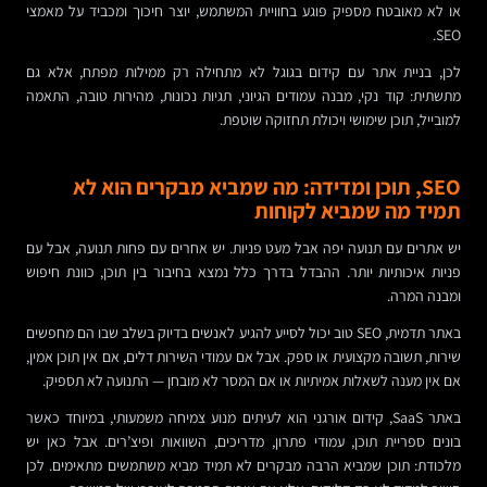
או לא מאובטח מספיק פוגע בחוויית המשתמש, יוצר חיכוך ומכביד על מאמצי
SEO.
לכן, בניית אתר עם קידום בגוגל לא מתחילה רק ממילות מפתח, אלא גם
מתשתית: קוד נקי, מבנה עמודים הגיוני, תגיות נכונות, מהירות טובה, התאמה
למובייל, תוכן שימושי ויכולת תחזוקה שוטפת.
SEO, תוכן ומדידה: מה שמביא מבקרים הוא לא
תמיד מה שמביא לקוחות
יש אתרים עם תנועה יפה אבל מעט פניות. יש אחרים עם פחות תנועה, אבל עם
פניות איכותיות יותר. ההבדל בדרך כלל נמצא בחיבור בין תוכן, כוונת חיפוש
ומבנה המרה.
באתר תדמית, SEO טוב יכול לסייע להגיע לאנשים בדיוק בשלב שבו הם מחפשים
שירות, תשובה מקצועית או ספק. אבל אם עמודי השירות דלים, אם אין תוכן אמין,
אם אין מענה לשאלות אמיתיות או אם המסר לא מובחן — התנועה לא תספיק.
באתר SaaS, קידום אורגני הוא לעיתים מנוע צמיחה משמעותי, במיוחד כאשר
בונים ספריית תוכן, עמודי פתרון, מדריכים, השוואות ופיצ’רים. אבל כאן יש
מלכודת: תוכן שמביא הרבה מבקרים לא תמיד מביא משתמשים מתאימים. לכן