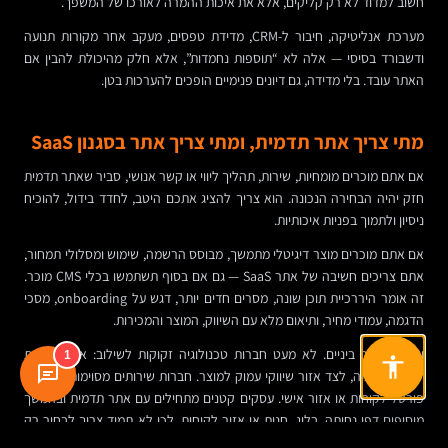
חשוב למדוד לא רק קליקים, אלא את איכות ההמרה לאורכו של המשפך.
מערכת אנליטיקה, חיבור ל-CRM, מדידת טפסים, מעקב אחר מקורות תנועה
ודשבורד בסיסי — אלה לא “תוספות נחמדות”, אלא חלק מהיכולת להבין אם
האתר עובד. בלי מדידה, גם דיונים פנימיים הופכים להערכות בטן.
מתי צריך אתר תדמית, ומתי צריך אתר בסגנון SaaS
אם אתם מוכרים מומחיות, שירות, תהליך ליווי או קשר אנושי, סביר שאתר תדמית
חזק יהיה הבחירה הנכונה. הוא צריך להציג אתכם היטב, לחדד בידול, להוכיח
ניסיון ולתמוך בפניות איכותיות.
אם אתם מוכרים מוצר דיגיטלי מתמשך, מבוסס הרשמה, שימוש ומסלולי תמחור,
אתם צריכים חשיבה של אתר SaaS — גם אם בסוף תשתמשו בכלי CMS מוכר.
זה אומר היררכיית תוכן שונה, מסרים חדים יותר, דגש על onboarding, מסכי
הדגמה, עמודי מחיר, ותיאום מלא עם השיווק, המוצר והמכירות.
ויש גם אזור ביניים. לא מעט חברות טכנולוגיה זקוקות לשילוב: אתר תדמית
1
לחברה עצמה, לצד אזור שיווקי עמוק למוצר. חברות שירותים מסוימות מוסיפות
פורטל לקוחות או אזור אישי. עסקים קטנים מתחילים עם אתר תדמית ובהמשך
מוסיפים דפי נחיתה, בלוג, חנות או אזור לקוחות. לכן לא תמיד צריך לבחור רק
תבנית אחת — צריך לבחור ארכיטקטורה שמתאימה למסלול הצמיחה.