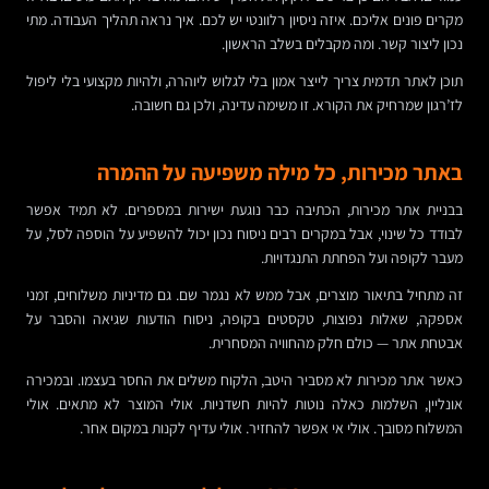
מקרים פונים אליכם. איזה ניסיון רלוונטי יש לכם. איך נראה תהליך העבודה. מתי
נכון ליצור קשר. ומה מקבלים בשלב הראשון.
תוכן לאתר תדמית צריך לייצר אמון בלי לגלוש ליוהרה, ולהיות מקצועי בלי ליפול
לז’רגון שמרחיק את הקורא. זו משימה עדינה, ולכן גם חשובה.
באתר מכירות, כל מילה משפיעה על ההמרה
בבניית אתר מכירות, הכתיבה כבר נוגעת ישירות במספרים. לא תמיד אפשר
לבודד כל שינוי, אבל במקרים רבים ניסוח נכון יכול להשפיע על הוספה לסל, על
מעבר לקופה ועל הפחתת התנגדויות.
זה מתחיל בתיאור מוצרים, אבל ממש לא נגמר שם. גם מדיניות משלוחים, זמני
אספקה, שאלות נפוצות, טקסטים בקופה, ניסוח הודעות שגיאה והסבר על
אבטחת אתר — כולם חלק מהחוויה המסחרית.
כאשר אתר מכירות לא מסביר היטב, הלקוח משלים את החסר בעצמו. ובמכירה
אונליין, השלמות כאלה נוטות להיות חשדניות. אולי המוצר לא מתאים. אולי
המשלוח מסובך. אולי אי אפשר להחזיר. אולי עדיף לקנות במקום אחר.