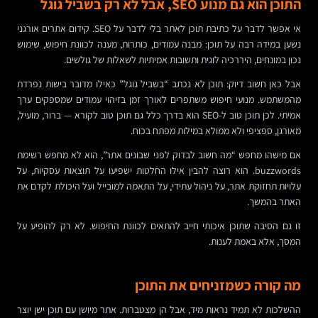
התוכן הוא גם מנוע SEO, אבל לא רק בשביל גוגל
אי אפשר לדבר על כתיבת תוכן לאתר בלי לדבר על SEO. קידום אתרים אורגני
נשען במידה רבה על תוכן: מבנה עמודים, כותרות, מענה לכוונת חיפוש, שימוש
נכון במונחים, היררכיה לוגית ותשובות אמיתיות לשאלות של גולשים.
אבל כאן חשוב דיוק: תוכן לא נכתב “בשביל גוגל” כאילו מדובר בישות נפרדת
מהמשתמש. מנועי חיפוש משתפרים לאורך זמן בזיהוי עמודים שמספקים ערך
אמיתי. לכן תוכן טוב ל-SEO הוא בדרך כלל גם תוכן טוב לקורא — ברור, מועיל,
מאורגן, ספציפי ולא ממולא במילות מפתח בכוח.
אם מישהו מחפש “מה חשוב לבדוק לפני שבונים אתר”, הוא לא מחפש רשימת
buzzwords. הוא רוצה להבין אילו החלטות ישפיעו על תוצאות עסקיות, על
עלויות תחזוקת אתר, על ניהול עתידי, על התאמה למובייל ועל היכולת לקדם את
האתר בהמשך.
זו גם הסיבה שתוכן איכותי חייב להתאים לכוונת החיפוש. לא רק להופיע על
המסך, אלא באמת לענות.
מה קורה כשמזניחים את התוכן
ההשלכות לא תמיד נראות מיד, אבל הן מצטברות. אתר מיושן עם תוכן ישן יוצר