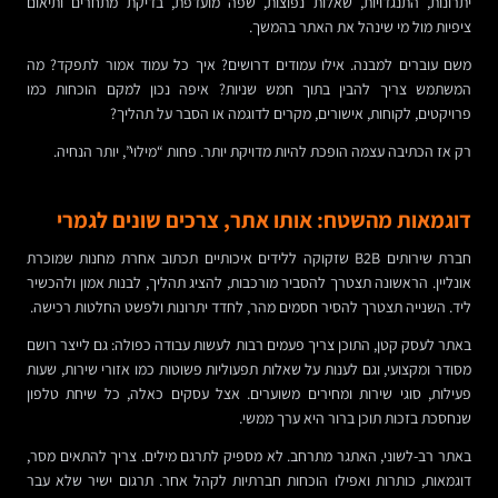
יתרונות, התנגדויות, שאלות נפוצות, שפה מועדפת, בדיקת מתחרים ותיאום
ציפיות מול מי שינהל את האתר בהמשך.
משם עוברים למבנה. אילו עמודים דרושים? איך כל עמוד אמור לתפקד? מה
המשתמש צריך להבין בתוך חמש שניות? איפה נכון למקם הוכחות כמו
פרויקטים, לקוחות, אישורים, מקרים לדוגמה או הסבר על תהליך?
רק אז הכתיבה עצמה הופכת להיות מדויקת יותר. פחות “מילוי”, יותר הנחיה.
דוגמאות מהשטח: אותו אתר, צרכים שונים לגמרי
חברת שירותים B2B שזקוקה ללידים איכותיים תכתוב אחרת מחנות שמוכרת
אונליין. הראשונה תצטרך להסביר מורכבות, להציג תהליך, לבנות אמון ולהכשיר
ליד. השנייה תצטרך להסיר חסמים מהר, לחדד יתרונות ולפשט החלטות רכישה.
באתר לעסק קטן, התוכן צריך פעמים רבות לעשות עבודה כפולה: גם לייצר רושם
מסודר ומקצועי, וגם לענות על שאלות תפעוליות פשוטות כמו אזורי שירות, שעות
פעילות, סוגי שירות ומחירים משוערים. אצל עסקים כאלה, כל שיחת טלפון
שנחסכת בזכות תוכן ברור היא ערך ממשי.
באתר רב-לשוני, האתגר מתרחב. לא מספיק לתרגם מילים. צריך להתאים מסר,
דוגמאות, כותרות ואפילו הוכחות חברתיות לקהל אחר. תרגום ישיר שלא עבר