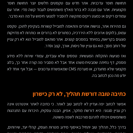
תחושת חוסר עדכניות. אתר חדש עם טקסטים חלשים יוצר תחושת חוסר
מקצועיות. אתר עם מבנה לא ברור מאלץ משתמשים לעבוד קשה מדי. אתר עם
עמודים ריקים או כמעט ריקים מתקשה להסביר למנועי חיפוש על מה הוא מדבר.
גם מהירות אתר, נגישות אתרים והתאמה למובייל קשורות בעקיפין לתוכן. טקסט
עמוס, בלוקים ארוכים ללא היררכיה, כפתורים לא ברורים או כותרות לא מדויקות
פוגעים בקריאות, במיוחד במסכים קטנים. אתר מותאם למובייל הוא לא רק עניין
של רוחב מסך; הוא גם עניין של ניסוח, אורך, קצב וסדר.
ואז מגיעות התקלות המעשיות: טפסים שלא עובדים, עמודי שירות ללא מידע
מספק, דף נחיתה שמבטיח משהו אחד אבל לא מסביר מה קורה אחר כך, בלוג
מקצועי שלא מתעדכן, או מערכת CMS שמאפשרת עדכונים — אבל אף אחד לא
יודע מה נכון לכתוב בה.
כתיבה טובה דורשת תהליך, לא רק כישרון
אפשר לכתוב יפה ועדיין לא לכתוב טוב לאתר. כי כתיבה לאתר אינטרנט אינה
רק עניין סגנוני. היא דורשת מחקר, אפיון, הבנה עסקית, היכרות עם התנהגות
משתמשים ויכולת לתרגם מורכבות לשפה פשוטה.
בדרך כלל, תהליך טוב יתחיל באיסוף מידע: מטרות העסק, קהלי יעד, שירותים,