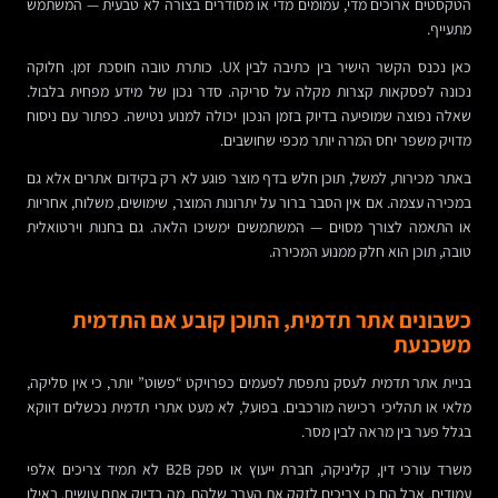
הטקסטים ארוכים מדי, עמומים מדי או מסודרים בצורה לא טבעית — המשתמש
מתעייף.
כאן נכנס הקשר הישיר בין כתיבה לבין UX. כותרת טובה חוסכת זמן. חלוקה
נכונה לפסקאות קצרות מקלה על סריקה. סדר נכון של מידע מפחית בלבול.
שאלה נפוצה שמופיעה בדיוק בזמן הנכון יכולה למנוע נטישה. כפתור עם ניסוח
מדויק משפר יחס המרה יותר מכפי שחושבים.
באתר מכירות, למשל, תוכן חלש בדף מוצר פוגע לא רק בקידום אתרים אלא גם
במכירה עצמה. אם אין הסבר ברור על יתרונות המוצר, שימושים, משלוח, אחריות
או התאמה לצורך מסוים — המשתמשים ימשיכו הלאה. גם בחנות וירטואלית
טובה, תוכן הוא חלק ממנוע המכירה.
כשבונים אתר תדמית, התוכן קובע אם התדמית
משכנעת
בניית אתר תדמית לעסק נתפסת לפעמים כפרויקט “פשוט” יותר, כי אין סליקה,
מלאי או תהליכי רכישה מורכבים. בפועל, לא מעט אתרי תדמית נכשלים דווקא
בגלל פער בין מראה לבין מסר.
משרד עורכי דין, קליניקה, חברת ייעוץ או ספק B2B לא תמיד צריכים אלפי
עמודים. אבל הם כן צריכים לזקק את הערך שלהם. מה בדיוק אתם עושים. באילו