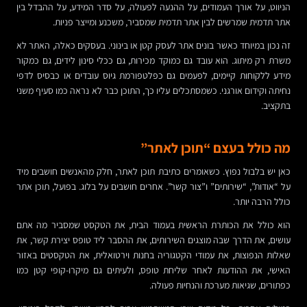
הניווט, על אורך העמודים, על ההנעה לפעולה, על סדר המידע, על ההבדל בין
אתר תדמית שמרשים לבין אתר תדמית שמסביר, משכנע ומייצר פניות.
זה נכון במיוחד כאשר בונים אתר לעסק קטן או בינוני. בעסקים כאלה, האתר לא
משרת רק מיתוג. הוא עובד גם כמוקד מכירות, גם ככלי סינון לידים, גם כמקור
מידע ללקוחות קיימים, לפעמים גם כפלטפורמת גיוס עובדים או כבסיס לדפי
נחיתה וקידום אורגני. כשמסתכלים עליו כך, התוכן כבר לא נראה כמו סעיף משני
בתקציב.
מה כולל בעצם “תוכן לאתר”
כאן יש בלבול נפוץ. כשאומרים כתיבת תוכן לאתר, חלק מהאנשים חושבים מיד
על “אודות”, “שירותים” ו”צור קשר”. אחרים חושבים על בלוג. בפועל, תוכן אתר
כולל הרבה יותר.
הוא כולל את הכותרת הראשית בעמוד הבית, את הטקסט שמסביר מה אתם
עושים, את הדרך שבה מוצגים השירותים, את ההסבר ליד טופס יצירת קשר, את
שאלות הנפוצות, את עמודי הקטגוריה בחנות וירטואלית, את הטקסטים באזור
האישי, את ההודעות לאחר שליחת טופס, ולעיתים גם מיקרו-קופי קטן כמו
כפתורים, שגיאות מערכת והנחיות פעולה.