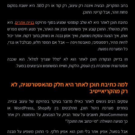
ברוב המקרים, הבעיה איננה רק עיצוב, רק קוד או רק SEO. היא יושבת במקום
פחות זוהר, אבל קריטי: התוכן.
כתיבת תוכן לאתר היא לא שלב קוסמטי שמגיע בסוף פרויקט
בניית אתרים
. היא
חלק מהשלד. התוכן קובע איך משתמש מבין את האתר, איך מנוע חיפוש מפרש
אותו, איך הצעה עסקית נשמעת, ואיך אמון נבנה או נשחק בתוך דקות. אתר יכול
להיות מהיר, רספונסיבי, מאובטח ויפה — אבל אם המסר חלש, מבולבל או גנרי,
כל המערכת נפגעת.
וזו בדיוק הנקודה: תוכן לאתר הוא לא “מלל שצריך למלא”. הוא שכבה
אסטרטגית שמחברת בין העסק, הלקוח, חוויית המשתמש והביצועים בפועל.
למה כתיבת תוכן לאתר היא חלק מהאסטרטגיה, לא
רק מהקריאייטיב
עסקים רבים ניגשים לאתר כאילו מדובר בעיקר בפרויקט של עיצוב ובנייה.
בוחרים מערכת ניהול תוכן, מתלבטים בין WordPress, Shopify או
WooCommerce, חושבים על עמוד הבית, על הצבעים, על התמונות. רק אחר
כך מגיעה השאלה: “מי יכתוב את התוכן?”
אבל בפועל, אפיון אתר בלי תוכן הוא אפיון חלקי. כי התוכן משפיע על מבנה