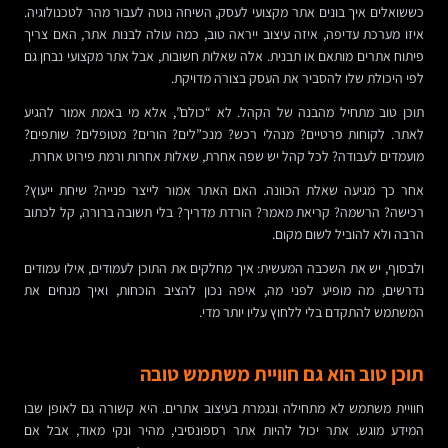
כששואלים איך בונים אתר מקצועי לעסק, השיחה נוטה לעבור מהר לטכנולוגיה.
איזו מערכת עדיפה, איזה עיצוב ייראה טוב, כמה עולה לבנות אתר, האם צריך
פיתוח אתרים מותאם או תבנית. אלה שאלות חשובות, אבל אתר מקצועי נבחן גם
לפי היכולת שלו להסביר את העסק בצורה מדויקת.
תוכן טוב מתחיל מהבנה של הקהל. לא “כולם”, אלא מי באמת אמור להגיע
לאתר. לקוחות פרטיים? מנהלי רכש? מנכ”לים? הורים? מטופלים? שותפים?
מועמדים לעבודה? לכל קהל יש שפה אחרת, שאלות אחרות ורמת פירוט אחרת.
אחר כך מגיעה שאלת הכוונה. האם האתר אמור לייצר פנייה? שיחת ייעוץ?
רכישה? הרשמה? קריאת מאמר? הורדת מדריך? בלי תשובה ברורה, קל לכתוב
הרבה ולא להוביל לשום מקום.
ולבסוף, יש את השכבה המעשית: איך מחלקים את התוכן לעמודים, אילו עמודים
נדרשים, מה מופיע לפני מה, איפה נכון להציב הוכחות, ואיך מנחים את
המשתמש להתקדם בלי ללחוץ עליו יותר מדי.
תוכן טוב הוא גם חוויית משתמש טובה
חוויית משתמש לא מתחילה ונגמרת בעיצוב אתרים. היא קשורה גם לאופן שבו
המידע מוגש. אתר יכול להיות אתר רספונסיבי, מהיר ונקי מאוד, אבל אם