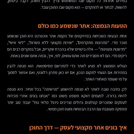
במילים אחרות: כל מקום שבו המשתמש צריך להבין משהו, לקבל ביטחון,
להשוות, לבחור או להתקדם — הוא מקום שבו התוכן עובד.
הטעות הנפוצה: אתר שנשמע כמו כולם
אחת הבעיות השכיחות בפרויקטים של הקמת אתר אינטרנט היא תוכן שנשמע
מוכר מדי. “פתרונות מתקדמים”, “שירות מקצועי ללא פשרות”, “ליווי אישי”,
“חדשנות ומצוינות” — אלה ביטויים שלא בהכרח שקריים, אבל במקרים רבים הם
ריקים מדי. הם לא מסבירים מה אתם עושים, למי, איך, ובמה אתם שונים באמת.
הגולש הממוצע לא מגיע לאתר כדי להתרשם מסיסמאות. הוא מנסה להבין
במהירות אם הגעתי למקום הנכון, אם יש כאן פתרון רלוונטי, ואם אפשר לסמוך
על מי שעומד מאחורי האתר.
לכן כתיבה טובה לאתר לא מנסה להישמע “מרשימה” בכל מחיר. היא מנסה
להיות ברורה. לפעמים דווקא משפט פשוט כמו “אנחנו בונים אתרי מכירות
לעסקים שמוכרים קטלוגים גדולים וצריכים ניהול מלאי נוח” יעבוד טוב יותר
מפסקה מעוצבת עם הרבה הבטחות ומעט תוכן ממשי.
איך בונים אתר מקצועי לעסק — דרך התוכן