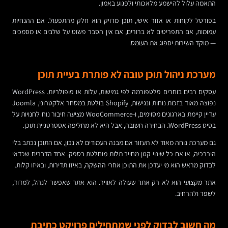
התאמה עלול להישמע מלאכותי ולפגוע באמון.
בפורטל לקוחות או אזור אישי, תוכן מדויק הוא חלק מהתפעול. אם ההנחיות
עמומות, אם התפריטים לא ברורים, אם אין הסבר פשוט על שלבים או מסמכים
— מוקד השירות יספוג את העומס.
מערכת ניהול תוכן טובה לא פותרת בעיית תוכן
עסקים רבים בוחרים פלטפורמה לפי גמישות, עלות או פופולריות. WordPress
נפוצה מאוד בזכות נוחות ונגישות, Shopify בולטת במסחר אלקטרוני, Joomla
עדיין קיימת בארגונים מסוימים, ו-WooCommerce מציעה חיבור נוח לחנויות על
בסיס WordPress. הבחירה חשובה, אבל היא לא מחליפה אסטרטגיית תוכן.
גם מערכת נוחה מאוד לא תעזור אם מבנה העמודים לא נכון, אם התוכן נכתב בלי
היררכיה, או אם כל שינוי קטן מחייב תלות מוחלטת בספק. אחד הדברים שכדאי
לבדוק מראש הוא מי יעדכן את התוכן אחרי ההשקה, באיזו תדירות, ובאיזו קלות.
אתר מקצועי הוא לא רק אתר שעולה לאוויר. הוא אתר שאפשר לנהל, למדוד,
לשפר ולהרחיב.
מה חשוב לבדוק לפני שמתחילים פרויקט כתיבת