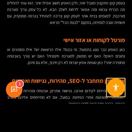
בעסק קטן התקציב מוגבל יותר, ולכן האפיון חשוב אפילו יותר. הוא עוזר להחליט
מה הכרחי עכשיו ומה אפשר לדחות לשלב הבא. לא כל עסק צריך מערכת
מורכבת. לפעמים בניית אתר לעסק קטן צריכה להתחיל בגרסה ממוקדת, עם
תשתית טובה לצמיחה, במקום “לבנות הכל” מראש.
פורטל לקוחות או אזור אישי
כאן האפיון כבר נוגע בתפעול. מי נכנס? אילו הרשאות יש? אילו מסמכים או
נתונים רואים? האם יש ממשק למערכת חיצונית? האם יש צורך באבטחה
מחמירה יותר? כאן טעויות אפיון יוצרות לא רק חיכוך, אלא גם סיכון.
איך אפיון מתחבר ל-SEO, מהירות, נגישות ואמינות
1
יש נטייה להתייחס לקידום אורגני, נגישות אתרים, אבטחה ומהירות כאילו הם
“תוספות” שמגיעות אחרי הפיתוח. בפועל, אם לא מתייחסים אליהם בשלב
האפיון, הרבה יותר קשה לתקן בהמשך.
SEO מתחיל ממבנה נכון של עמודים, כותרות, היררכיית תוכן, כתובות URL
הגיוניות ותכנון של עמודי שירות או קטגוריות. נגישות מתחילה מהבנה מי
המשתמשים ואיך מוודאים שהאתר ברור, קריא וניתן לשימוש גם עבור אנשים עם