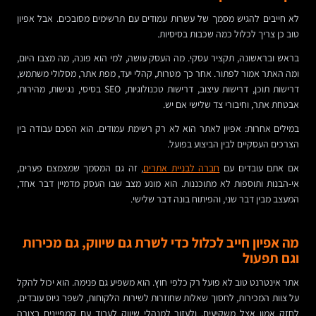
לא חייבים להגיש מסמך של עשרות עמודים עם תרשימים מסובכים. אבל אפיון
טוב כן צריך לכלול כמה שכבות בסיסיות.
בראש ובראשונה, תקציר עסקי. מה העסק עושה, למי הוא פונה, מה מצבו היום,
ומה האתר אמור לפתור. אחר כך מטרות, קהלי יעד, מפת אתר, מסלולי משתמש,
דרישות תוכן, דרישות עיצוב, דרישות טכנולוגיות, SEO בסיסי, נגישות, מהירות,
אבטחת אתר, וחיבורי צד שלישי אם יש.
במילים אחרות: אפיון לאתר הוא לא רק רשימת עמודים. הוא הסכם עבודה בין
הצרכים העסקיים לבין הביצוע בפועל.
אם אתם עובדים עם
חברה לבניית אתרים
, זה גם המסמך שמצמצם פערים,
אי-הבנות ותוספות לא מתוכננות. הוא מונע מצב שבו העסק מדמיין דבר אחד,
המעצב מבין דבר שני, והפיתוח בונה דבר שלישי.
מה אפיון חייב לכלול כדי לשרת גם שיווק, גם מכירות
וגם תפעול
אתר אינטרנט טוב לא פועל רק כלפי חוץ. הוא משפיע גם פנימה. הוא יכול להקל
על צוות המכירות, לחסוך שאלות שחוזרות לשירות הלקוחות, לשפר גיוס עובדים,
לחזק אמון אצל משקיעים, ולעזור למנהלי שיווק לעבוד עם קמפיינים בצורה