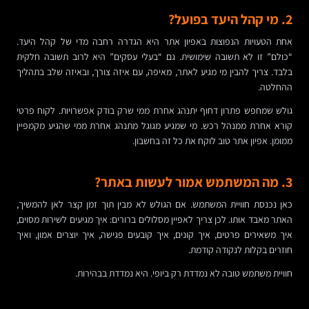
2. מי קהל היעד בפועל?
אחת הטעויות הנפוצות באפיון אתר היא הגדרה רחבה מדי של קהל היעד.
“כולם” זו לא תשובה שימושית. גם “בעלי עסקים” היא לרוב תשובה חלקית
בלבד. צריך להבין מי מגיע לאתר, מאיפה, עם איזה צורך, ובאיזה שלב בתהליך
ההחלטה.
גולש שמחפש פתרון דחוף יתנהג אחרת ממי שרק בודק אפשרויות. לקוח פרטי
קורא אחרת ממנהל רכש. מי שמגיע מגוגל מתנהג אחרת ממי שהגיע מקמפיין
ממומן. אפיון אתר טוב לוקח את כל זה בחשבון.
3. מה המשתמש אמור לעשות באתר?
כאן נכנסת חוויית המשתמש. אם הגולש לא מבין תוך זמן קצר לאן להמשיך,
האתר מאבד אותו. לכן צריך לאפיין מסלולים ברורים: איך מגיעים לשירות מסוים,
איך משאירים פרטים, איך קונים, איך קובעים פגישה, איך יוצרים אמון, ואיך
חוזרים בקלות לנקודה קודמת.
חוויית משתמש טובה לא נמדדת רק ביופי. היא נמדדת בבהירות.