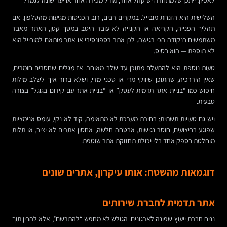
השלישית היא הזנחת מובייל. במקרים רבים, רוב הכניסות מגיעות מהטלפון. אם
תהליך הפנייה, הקריאה או הקנייה לא עובד היטב במסך קטן, האתר מאבד
משתמשים בנקודה הכי רגישה. לכן אתר רספונסיבי או אתר מותאם למובייל הוא
לא תוספת — הוא בסיס.
טעות נוספת היא להתעלם מתוכן עד שלב מאוחר. אז מגלים שחסרים חומרים,
שאין היררכיה, שהתוכן שיווקי מדי או טכני מדי, ושלא ברור איך לשלב מילות
חיפוש כמו “בניית אתר תדמית לעסק” או “בניית אתר עם קידום בגוגל” בצורה
טבעית.
ויש גם טעויות תשתית: בחירת מערכת לא מתאימה, קוד לא נקי, עומס אנימציות
שפוגע בביצועים, חוסר נגישות, אבטחה חלשה, אחסון אתרים לא יציב, או תלות
מוחלטת בספק אחד בלי יכולת תחזוקת אתר שוטפת.
דוגמאות מהשטח: אותו עיקרון, אתרים שונים
אתר תדמית לחברת שירותים
נניח חברת ייעוץ שפונה לארגונים. הגולש לא מחפש “להתרשם”, אלא להבין תוך