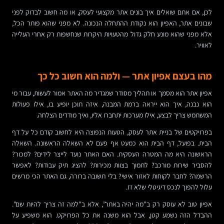
לכן, אם אתם שואלים איך בונים אתר מקצועי לעסק, או מה חשוב לבדוק לפני
שבונים אתר, האפיון הוא נקודת ההתחלה הנכונה. לא מפני שהוא פותר הכל,
אלא מפני שהוא מונע חלק גדול מהטעויות היקרות שנחשפות רק אחרי העלייה
לאוויר.
מהו בעצם אפיון אתר — ולמה הוא חשוב כל כך
אפיון אתר הוא מסמך או תהליך מסודר שמגדיר מה האתר אמור לעשות, עבור מי
הוא נבנה, איך הוא ייראה ברמת המבנה, איזה תוכן יופיע בו, אילו פעולות
המשתמש צריך לבצע, אילו מערכות יתחברו אליו, ואיך מודדים הצלחה.
בפרויקטים של בניית אתר לעסק, הטעות הנפוצה היא לחשוב קודם כל על דף
הבית. בפועל, דף הבית הוא כמעט אף פעם לא השאלה הראשונה. השאלה
הראשונה היא מה המטרה העסקית. האם האתר נועד לייצר לידים? למכור?
להסביר שירות מורכב? לתמוך בצוות מכירות? להציג תיק עבודות? לאפשר
הרשמה? לחבר לקוחות לאזור אישי? בלי תשובה ברורה, גם האתר הכי מרשים
עלול להפוך לנכס דיגיטלי שלא זז.
אפיון טוב לא עוסק רק ב”מה יהיה באתר”, אלא ב”למה זה צריך להיות שם”.
ההבדל הזה נשמע קטן, אבל הוא משנה את כל הפרויקט. הוא משפיע על