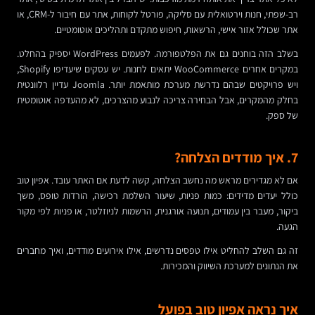
רב-שפתי, חנות וירטואלית עם סליקה, פורטל לקוחות, אתר עם חיבור ל-CRM, או
אתר שכולל אזור אישי, הרשאות, חיפוש מתקדם ותהליכים אוטומטיים.
בשלב הזה בוחנים גם את הפלטפורמה. לפעמים WordPress יספיק בהחלט.
במקרים אחרים WooCommerce יתאים לחנות. יש עסקים שיעדיפו Shopify,
ויש פרויקטים שבהם נדרשת מערכת מותאמת יותר. Joomla עדיין רלוונטית
בחלק מהמקרים, אבל הבחירה צריכה לנבוע מהצרכים, לא מהעדפה אוטומטית
של ספק.
7. איך מודדים הצלחה?
אם לא מגדירים מראש מה נחשב הצלחה, קשה לדעת אם האתר עובד. אפיון טוב
כולל יעדים מדידים: כמות פניות, שיעור השלמת רכישה, הורדות טופס, משך
ביקור, מעבר בין עמודים, תנועה אורגנית, הרשמות לניוזלטר, או פניות לפי מקור
הגעה.
זה גם השלב להחליט אילו טפסים נדרשים, אילו אירועים מודדים, ואיך מחברים
את הנתונים למערכת השיווק והמכירות.
איך נראה אפיון טוב בפועל