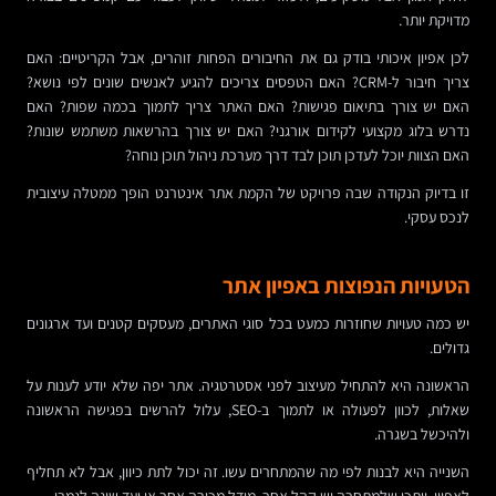
מדויקת יותר.
לכן אפיון איכותי בודק גם את החיבורים הפחות זוהרים, אבל הקריטיים: האם
צריך חיבור ל-CRM? האם הטפסים צריכים להגיע לאנשים שונים לפי נושא?
האם יש צורך בתיאום פגישות? האם האתר צריך לתמוך בכמה שפות? האם
נדרש בלוג מקצועי לקידום אורגני? האם יש צורך בהרשאות משתמש שונות?
האם הצוות יוכל לעדכן תוכן לבד דרך מערכת ניהול תוכן נוחה?
זו בדיוק הנקודה שבה פרויקט של הקמת אתר אינטרנט הופך ממטלה עיצובית
לנכס עסקי.
הטעויות הנפוצות באפיון אתר
יש כמה טעויות שחוזרות כמעט בכל סוגי האתרים, מעסקים קטנים ועד ארגונים
גדולים.
הראשונה היא להתחיל מעיצוב לפני אסטרטגיה. אתר יפה שלא יודע לענות על
שאלות, לכוון לפעולה או לתמוך ב-SEO, עלול להרשים בפגישה הראשונה
ולהיכשל בשגרה.
השנייה היא לבנות לפי מה שהמתחרים עשו. זה יכול לתת כיוון, אבל לא תחליף
לאפיון. ייתכן שלמתחרה יש קהל אחר, מודל מכירה אחר או יעד שונה לגמרי.