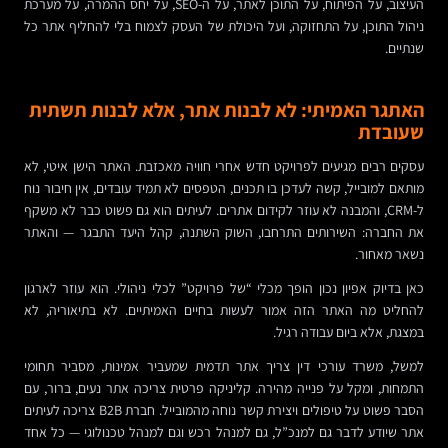
העיצוב, על הפיתוח, על התוכן לאתר, על ה-SEO, על יחס ההמרה, על מערכת
ניהול התוכן, על התחזוקה, ועל היכולת של העסק לצמוח בלי להחליף אתר כל
שנתיים.
האתגר האמיתי: לא לבנות אתר, אלא לבנות תשתית
שעובדת
עסקים רבים מגיעים לפרויקט חדש אחרי חוויה מאכזבת. האתר הישן איטי, לא
מותאם למובייל, קשה לעדכן בו תכנים, הטפסים לא תמיד עובדים, אין חיבור נוח
ל-CRM, והמבנה לא עוזר לקידום אתרים. לעיתים הוא גם פשוט כבר לא משקף
את החברה: השירותים התרחבו, השוק השתנה, קהל היעד התבגר — והאתר
נשאר מאחור.
כאן בדיוק אפיון נכון הופך מכלי “של פרויקט” לכלי ניהולי. הוא עוזר לארגון
להחליט מה האתר הזה אמור לעשות בחיים האמיתיים. לא בתיאוריה, לא
במצגת, אלא ביום עבודה רגיל.
למשל, משרד עורכי דין צריך אתר תדמית שמעביר אמינות, מסביר תחומי
התמחות, ומקל על פנייה מהירה. קליניקה פרטית צריכה אתר נעים, ברור, עם
הסבר פשוט על טיפולים ויצירת קשר נוחה מהמובייל. חברת B2B צריכה לעיתים
אתר שיודע לדבר גם למנכ”ל, גם למנהל רכש וגם למנהל טכנולוגי — כל אחד