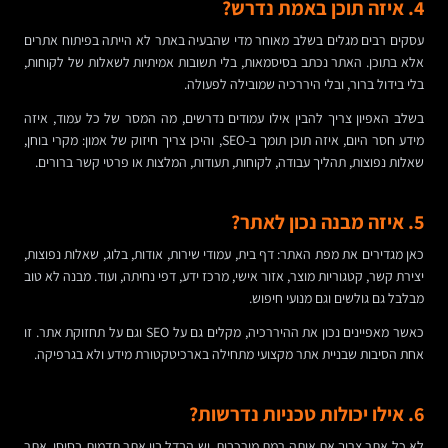
4. איזה תוכן באמת נדרש?
עסקים רבים מגלים בשלב מאוחר מדי שהבעיה באתר לא הייתה בפיתוח אתרים
אלא בתוכן. האתר נכתב בסיסמאות, בלי תשובות אמיתיות לשאלות של לקוחות,
בלי בידול ברור, ובלי היררכיה שמובילה לפעולה.
בשלב האפיון צריך להבין אילו עמודים נדרשים, מה המסר של כל עמוד, איזה
מידע חסר היום, איזה תוכן תומך ב-SEO, והיכן צריך חיזוק של אמון: מקרי בוחן,
שאלות נפוצות, תהליך עבודה, לקוחות, תעודות, המלצות או פרטי קשר ברורים.
5. איזה מבנה נכון לאתר?
כאן מגדירים את מפת האתר: דף בית, עמודי שירות, אודות, בלוג, שאלות נפוצות,
יצירת קשר, קטגוריות מוצר, אזור אישי, מרכז ידע, דפי נחיתה, ועוד. מבנה לא טוב
מבלבל גם גולשים וגם מנועי חיפוש.
כאשר מאפיינים נכון את ההיררכיה, מקלים גם על SEO וגם על תחזוקת אתר. זו
אחת הסיבות שבניית אתר מקצועי מתחילה בארכיטקטורת מידע ולא בגרפיקה.
6. אילו יכולות טכניות נדרשות?
לא כל אתר צריך את אותה רמת מורכבות. יש הבדל בין אתר תדמית בסיסי, אתר