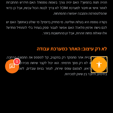
תהיה חנות בהמשך? האם יהיה צורך בשפות נוספות? האם תידרש התחברות
לאזור אישי או חיבור למערכת CRM? לא צריך לבנות הכול עכשיו, אבל כן כדאי
שהפלטפורמה והמבנה יאפשרו התפתחות.
נקודה נוספת היא בעלות ושליטה. מי מחזיק בדומיין? מי שולט באחסון? האם יש
לכם גישת אדמין מלאה? האם אפשר לעבור ספק בעתיד בלי להתחיל מחדש?
אלו שאלות פחות זוהרות, אבל הן מהחשובות ביותר.
לא רק עיצוב: האתר כמערכת עבודה
כשהדיון על בניית אתר מתמקד רק בתקציב, קל לפספס את התמונה הרחבה.
1
אתר טוב הוא לא רק מסך תדמיתי. הוא יכול לקצר שיחות מכירה, לענות על
התנגדויות מראש, לצמצם עומס שירות, לעזור בגיוס עובדים, לשפר נוכחות
בחיפוש, ולחבר בין שיווק למכירות.
במילים אחרות, גם בפרויקט קטן צריך לחשוב מערכתית. אם טופס יצירת הקשר
לא נוח, צוות המכירות ירגיש את זה. אם עמודי השירות לא מסבירים ערך,
מחלקת השיווק תשלם יותר על קמפיינים. אם האתר איטי ולא נגיש, הפגיעה היא
לא רק בחוויית המשתמש אלא גם באמון.
לכן השאלה הנכונה היא לא רק “איך לחסוך”, אלא “איך להוציא פחות ועדיין