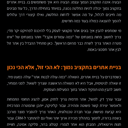
הבעיה איננה התקציב הנמוך עצמו. הבעיה היא איך משתמשים בו. בניית אתרים
בתקציב נמוך יכולה להיות החלטה נכונה, במיוחד בתחילת הדרך, כל עוד מבינים
מה חייבים לכלול, על מה אפשר לדחות החלטות, ואילו קיצורי דרך עלולים
להפוך להוצאה כפולה בעוד כמה חודשים.
מי שמחפש להבין איך בונים אתר מקצועי לעסק בלי להיכנס לפרויקט יקר מדי,
צריך לחשוב פחות במונחים של “כמה עמודים אקבל” ויותר במונחים של “איזו
מטרה האתר צריך לשרת כבר מהיום הראשון”. כאן מתחיל ההבדל בין אתר זול
לבין אתר חסכוני באמת.
בניית אתרים בתקציב נמוך: לא הכי זול, אלא הכי נכון
כשמדברים על בניית אתרים, השאלה “כמה עולה לבנות אתר” עולה כמעט מיד.
זו שאלה לגיטימית, אבל היא לא השאלה הראשונה שצריך לשאול. לפני המחיר,
חשוב להבין מהו תפקיד האתר בתוך הפעילות העסקית.
עבור עורך דין, למשל, אתר תדמית צריך לחזק אמון, להציג תחומי התמחות
ולאפשר יצירת קשר פשוטה ומהירה. עבור קליניקה, ייתכן שהמטרה המרכזית
היא קביעת פגישות. עבור חברה טכנולוגית, האתר צריך להסביר מוצר מורכב
בשפה ברורה, לתמוך בתהליך מכירה ארוך יותר ואולי גם להתחבר ל-CRM. עבור
חנות וירטואלית, המבחן הוא אחר לגמרי: קטלוג ברור, סליקה אמינה, חוויית