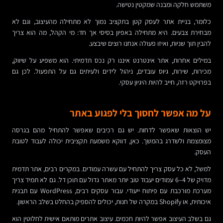
משתמש חלקה ומבנה שמקטין נטישה.
כלומר, בניית אתר לעסק קטן בתקציב נמוך לא מתחילה מהעיצוב, וגם לא
מבחירת צבעים. היא מתחילה באפיון בסיסי אך חד: מי הקהל, מה הוא צריך
להבין תוך שניות, ואיזו פעולה אנחנו רוצים שיבצע.
במילים אחרות, אתר אינטרנט איננו רק נכס תדמיתי. הוא משפיע על שיווק,
מכירות, שירות, גיוס עובדים, ניהול לידים ולעיתים גם על התפעול. לכן גם
בפרויקט רזה, חייב להיות היגיון עסקי.
על מה אפשר לחסוך בלי לפגוע באתר
יש הוצאות שאפשר לדחות. יש גם רכיבים שאפשר להתחיל מהם בגרסה
מצומצמת ולשדרג בהמשך. כאן, דווקא משמעת תקציבית יכולה לעבוד לטובת
העסק.
למשל, לא כל עסק צריך להתחיל עם עשרה עמודים. במקרים רבים, אתר תדמית
מדויק של 4–6 עמודים יעבוד טוב יותר מאתר גדול עם תוכן דל. גם לא תמיד צריך
מערכת מורכבת עם פיתוח ייעודי. עבור עסקים רבים, WordPress עם תבנית
איכותית, או Shopify במקרה של חנות, יכולים להספיק בהחלט בשלב הראשון.
גם בשלב העיצוב אפשר להיות חכמים. עיצוב אתרים מותאם אישית לחלוטין הוא