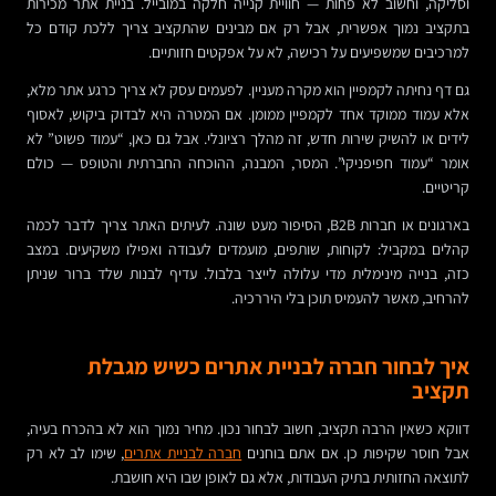
וסליקה, וחשוב לא פחות — חוויית קנייה חלקה במובייל. בניית אתר מכירות
בתקציב נמוך אפשרית, אבל רק אם מבינים שהתקציב צריך ללכת קודם כל
למרכיבים שמשפיעים על רכישה, לא על אפקטים חזותיים.
גם דף נחיתה לקמפיין הוא מקרה מעניין. לפעמים עסק לא צריך כרגע אתר מלא,
אלא עמוד ממוקד אחד לקמפיין ממומן. אם המטרה היא לבדוק ביקוש, לאסוף
לידים או להשיק שירות חדש, זה מהלך רציונלי. אבל גם כאן, “עמוד פשוט” לא
אומר “עמוד חפיפניקי”. המסר, המבנה, ההוכחה החברתית והטופס — כולם
קריטיים.
בארגונים או חברות B2B, הסיפור מעט שונה. לעיתים האתר צריך לדבר לכמה
קהלים במקביל: לקוחות, שותפים, מועמדים לעבודה ואפילו משקיעים. במצב
כזה, בנייה מינימלית מדי עלולה לייצר בלבול. עדיף לבנות שלד ברור שניתן
להרחיב, מאשר להעמיס תוכן בלי היררכיה.
איך לבחור חברה לבניית אתרים כשיש מגבלת
תקציב
דווקא כשאין הרבה תקציב, חשוב לבחור נכון. מחיר נמוך הוא לא בהכרח בעיה,
אבל חוסר שקיפות כן. אם אתם בוחנים
חברה לבניית אתרים
, שימו לב לא רק
לתוצאה החזותית בתיק העבודות, אלא גם לאופן שבו היא חושבת.