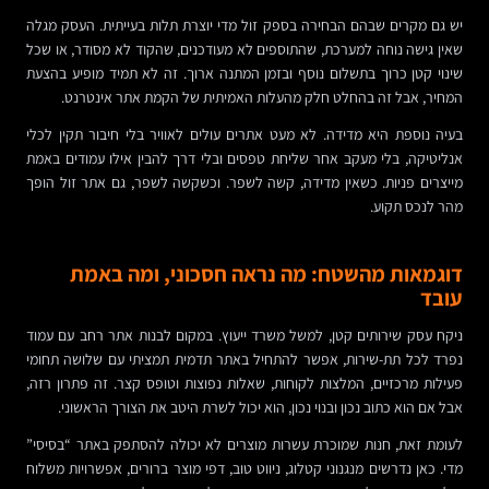
יש גם מקרים שבהם הבחירה בספק זול מדי יוצרת תלות בעייתית. העסק מגלה
שאין גישה נוחה למערכת, שהתוספים לא מעודכנים, שהקוד לא מסודר, או שכל
שינוי קטן כרוך בתשלום נוסף ובזמן המתנה ארוך. זה לא תמיד מופיע בהצעת
המחיר, אבל זה בהחלט חלק מהעלות האמיתית של הקמת אתר אינטרנט.
בעיה נוספת היא מדידה. לא מעט אתרים עולים לאוויר בלי חיבור תקין לכלי
אנליטיקה, בלי מעקב אחר שליחת טפסים ובלי דרך להבין אילו עמודים באמת
מייצרים פניות. כשאין מדידה, קשה לשפר. וכשקשה לשפר, גם אתר זול הופך
מהר לנכס תקוע.
דוגמאות מהשטח: מה נראה חסכוני, ומה באמת
עובד
ניקח עסק שירותים קטן, למשל משרד ייעוץ. במקום לבנות אתר רחב עם עמוד
נפרד לכל תת-שירות, אפשר להתחיל באתר תדמית תמציתי עם שלושה תחומי
פעילות מרכזיים, המלצות לקוחות, שאלות נפוצות וטופס קצר. זה פתרון רזה,
אבל אם הוא כתוב נכון ובנוי נכון, הוא יכול לשרת היטב את הצורך הראשוני.
לעומת זאת, חנות שמוכרת עשרות מוצרים לא יכולה להסתפק באתר “בסיסי”
מדי. כאן נדרשים מנגנוני קטלוג, ניווט טוב, דפי מוצר ברורים, אפשרויות משלוח