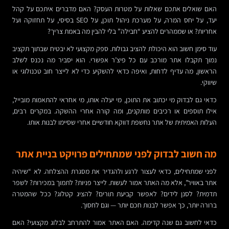
האם שואלים אתכם שאלות על מטרות העסק? האם מדברים איתכם על קהל
יעד, על יחס המרה, על מערכת ניהול תוכן, על SEO בסיסי, על תחזוקה ועל
אחריות? או שממהרים להציע “חבילה” בלי להבין מה באמת צריך?
עוד סימן חשוב הוא היכולת להציב גבולות. ספק מקצועי לא יבטיח שבתוך תקציב
נמוך תקבלו אתר מורכב עם כל פיצ’ר אפשרי. הוא יסביר מה נכנס לשלב
הראשון, מה עדיף לדחות, ואיפה כדאי להשקיע כדי לא לייצר חוב טכנולוגי או
שיווקי.
כדאי גם לבדוק מי יכתוב את התוכן, מי יעלה אותו, מי אחראי להתאמות מובייל,
אילו תוספים או רכיבים מותקנים, ומה קורה אחרי ההשקה. במקרים רבים,
העלות האמיתית של אתר נחשפת דווקא חודשיים אחרי שסיימו לבנות אותו.
מה חשוב לבדוק לפני שמתחילים פרויקט בניית אתר
לפני שמתחילים, כדאי לעצור לרגע ולהגדיר את מסגרת ההצלחה. לא “שיהיה
אתר באוויר”, אלא מה האתר אמור לעשות. לייצר פניות? לתמוך במכירות? לשפר
תדמית? לסנן לידים? לאפשר קביעת תורים? להציג קטלוג? ככל שהמטרה
ברורה יותר, כך אפשר לבנות חכם יותר — וגם לחסוך.
כדאי לחשוב גם שנה קדימה. האם האתר אמור להתרחב לבלוג מקצועי? האם