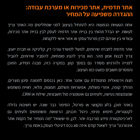
אתר תדמית, אתר מכירות או מערכת עבודה:
ההגדרה משפיעה על המחיר
אחת הטעויות הנפוצות היא להתחיל בעיצוב לפני שמחליטים מה האתר צריך
לעשות. יש הבדל מהותי בין בניית אתר תדמית לעסק לבין בניית אתר מכירות,
ובוודאי בין שניהם לבין פורטל עסקי או אזור אישי ללקוחות.
אתר תדמית לחברת שירותים, למשל למשרד עורכי דין, קליניקה או חברת ייעוץ,
צריך לבנות אמון מהר. הוא צריך להציג מומחיות, להסביר שירותים, להוביל
לפנייה ולהרגיש מסודר גם במסך קטן. במקרה כזה, מבנה המידע, התוכן
והמסרים חשובים כמעט כמו העיצוב.
חנות וירטואלית מתמודדת עם אתגר אחר. כאן נכנסים לתמונה סינון מוצרים,
תהליך קופה, אזורי משלוח, אפשרויות תשלום, תמונות, מלאי, חוויית משתמש
שמצמצמת נטישה, ולעיתים גם אוטומציה מול חשבוניות, שילוח או CRM.
באתר תוכן, בלוג מקצועי או פורטל, הסיפור כבר שונה. יש חשיבות גדולה
לקטגוריות, חיפוש פנימי, ניהול תכנים, הרשאות משתמשים ולעיתים גם
לארכיטקטורת מידע מורכבת יותר. לכן, מי ששואל “מה המחיר של הקמת אתר
אינטרנט” צריך לשאול קודם איזה סוג נכס דיגיטלי העסק באמת צריך.