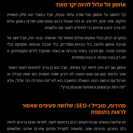
אחסון זול עלול להיות יקר מאוד
קל לחשוב על אחסון כעל שורת עלות טכנית, אבל בפועל הוא חלק מחוויית
הלקוח. אתר איטי, לא יציב או כזה שנופל ברגעי עומס פוגע ישירות באמון. גולש
לא צריך להבין שרתים כדי להחליט לסגור את הלשונית.
במקרים רבים, בעלי עסקים מגלים מאוחר מדי שהאתר נבנה יפה, אבל יושב על
סביבת אחסון חלשה, בלי גיבויים מסודרים, בלי שכבת אבטחה מספקת ובלי
תמיכה זמינה. אם מדובר באתר מכירות או באתר שמקבל לידים מקמפיינים, זו
לא רק בעיה טכנית. זו בעיה מסחרית.
אחסון טוב לא חייב להיות יקר במיוחד, אבל הוא כן צריך להתאים לאופי האתר.
אתר תדמית קטן עם מעט תנועה לא דורש אותה תשתית כמו חנות פעילה או
פורטל עם כניסות רבות. השאלה החשובה היא לא “מה החבילה הכי זולה”, אלא
“מה רמת הביצועים והאמינות שהעסק צריך”.
מהירות, מובייל ו-SEO: שלושה סעיפים שאסור
לראות כתוספת
יש שלושה נושאים שבפרויקטים רבים נדחקים לסוף, למרות שהם צריכים להיות
בלב התכנון: מהירות אתר, התאמה למובייל וקידום אתרים אורגני. שלושתם