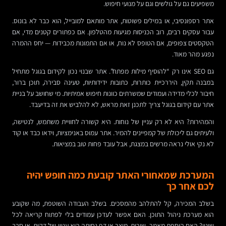
משפיעים גם על גולשים וגם על מנועי חיפוש.
אתר רספונסיבי, או במילים פשוטות, אתר מותאם למובייל, הוא כבר לא בונוס.
עבור עסקים רבים, רוב הכניסות מגיעות מהטלפון. אם כפתורים קטנים מדי, אם
הטקסטים צפופים, אם הטופס לא נוח, או אם התמונות מכבידות — יחס ההמרה
נפגע מהר מאוד.
גם SEO אינו רק “להוסיף מילות מפתח”. אתר שבנוי נכון לקידום בגוגל מתחיל
במבנה תקין, היררכיית כותרות, כתובות ידידותיות, טעינה סבירה, תוכן ברור,
חיבור לכלי מדידה ועמודים שמשרתים כוונות חיפוש אמיתיות. מי שחושב על בניית
אתר עם קידום בגוגל צריך לתכנן זאת מראש, לא להלביש את זה בדיעבד.
והמהירות? היא לא רק עניין של נוחות. היא קשורה לחוויית משתמש, לנטישה,
ולעיתים גם ליכולת של קמפיינים להמיר. אתר עמוס באנימציות, וידאו כבד או קוד
לא נקי אולי נראה מרשים במצגת, אבל עובד פחות טוב במציאות.
המערכת שמאחורי האתר קובעת כמה חופש יהיה
לכם אחר כך
בשלב המכירה, קל להתלהב מהמסכים. בשלב העבודה השוטפת, מה שקובע
הוא מערכת ניהול התוכן. האם אפשר לעדכן עמודים בלי לפתוח קריאה לכל
שינוי? האם הוספת מאמר, שירות, מוצר או דף נחיתה היא עניין של דקות, או סבב