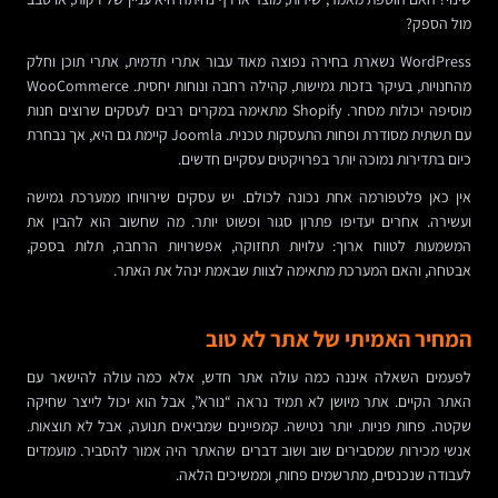
מול הספק?
WordPress נשארת בחירה נפוצה מאוד עבור אתרי תדמית, אתרי תוכן וחלק
מהחנויות, בעיקר בזכות גמישות, קהילה רחבה ונוחות יחסית. WooCommerce
מוסיפה יכולות מסחר. Shopify מתאימה במקרים רבים לעסקים שרוצים חנות
עם תשתית מסודרת ופחות התעסקות טכנית. Joomla קיימת גם היא, אך נבחרת
כיום בתדירות נמוכה יותר בפרויקטים עסקיים חדשים.
אין כאן פלטפורמה אחת נכונה לכולם. יש עסקים שירוויחו ממערכת גמישה
ועשירה. אחרים יעדיפו פתרון סגור ופשוט יותר. מה שחשוב הוא להבין את
המשמעות לטווח ארוך: עלויות תחזוקה, אפשרויות הרחבה, תלות בספק,
אבטחה, והאם המערכת מתאימה לצוות שבאמת ינהל את האתר.
המחיר האמיתי של אתר לא טוב
לפעמים השאלה איננה כמה עולה אתר חדש, אלא כמה עולה להישאר עם
האתר הקיים. אתר מיושן לא תמיד נראה “נורא”, אבל הוא יכול לייצר שחיקה
שקטה. פחות פניות. יותר נטישה. קמפיינים שמביאים תנועה, אבל לא תוצאות.
אנשי מכירות שמסבירים שוב ושוב דברים שהאתר היה אמור להסביר. מועמדים
לעבודה שנכנסים, מתרשמים פחות, וממשיכים הלאה.