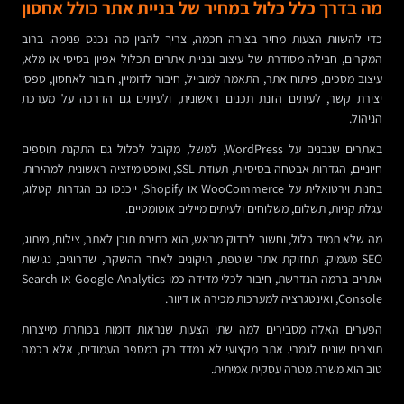
מה בדרך כלל כלול במחיר של בניית אתר כולל אחסון
כדי להשוות הצעות מחיר בצורה חכמה, צריך להבין מה נכנס פנימה. ברוב
המקרים, חבילה מסודרת של עיצוב ובניית אתרים תכלול אפיון בסיסי או מלא,
עיצוב מסכים, פיתוח אתר, התאמה למובייל, חיבור לדומיין, חיבור לאחסון, טפסי
יצירת קשר, לעיתים הזנת תכנים ראשונית, ולעיתים גם הדרכה על מערכת
הניהול.
באתרים שנבנים על WordPress, למשל, מקובל לכלול גם התקנת תוספים
חיוניים, הגדרות אבטחה בסיסיות, תעודת SSL, ואופטימיזציה ראשונית למהירות.
בחנות וירטואלית על WooCommerce או Shopify, ייכנסו גם הגדרות קטלוג,
עגלת קניות, תשלום, משלוחים ולעיתים מיילים אוטומטיים.
מה שלא תמיד כלול, וחשוב לבדוק מראש, הוא כתיבת תוכן לאתר, צילום, מיתוג,
SEO מעמיק, תחזוקת אתר שוטפת, תיקונים לאחר ההשקה, שדרוגים, נגישות
אתרים ברמה הנדרשת, חיבור לכלי מדידה כמו Google Analytics או Search
Console, ואינטגרציה למערכות מכירה או דיוור.
הפערים האלה מסבירים למה שתי הצעות שנראות דומות בכותרת מייצרות
תוצרים שונים לגמרי. אתר מקצועי לא נמדד רק במספר העמודים, אלא בכמה
טוב הוא משרת מטרה עסקית אמיתית.