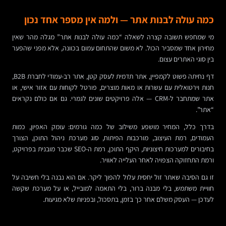
כמה עולה לבנות אתר — ולמה אין מספר אחד נכון
מי שמחפש תשובה קצרה לשאלה “כמה עולה לבנות אתר” מגלה מהר שאין
מחירון אחד שמסביר הכול. לא משום שהתחום עמום בכוונה, אלא מפני שהפער
בין סוגי האתרים עצום.
דף נחיתה פשוט לקמפיין, אתר תדמית לעסק קטן, אתר רב-עמודי לחברת B2B,
חנות וירטואלית עם עשרות או מאות מוצרים, פורטל לקוחות עם אזור אישי, או
אתר שמתחבר ל-CRM — אלה פרויקטים שונים לגמרי. גם אם כולם נקראים
“אתר”.
בדרך כלל, המחיר מושפע משילוב של כמה גורמים: עומק האפיון, כמות
העמודים, רמת העיצוב, מורכבות הפיתוח, סוג מערכת ניהול התוכן, הצורך
בחיבורים למערכות חיצוניות, היקף התוכן, רמת ה-SEO שכבר מובנית בפרויקט,
ורמת התחזוקה הצפויה לאחר העלייה לאוויר.
זו גם הסיבה שאתר זול יחסית עלול להפוך ליקר. אם הוא נבנה בלי חשיבה על
חוויית משתמש, בלי מבנה ברור, בלי התאמה למובייל, או על מערכת שקשה
לעדכן — העסק משלם אחר כך בזמן, בתסכול, ובפניות שלא מגיעות.