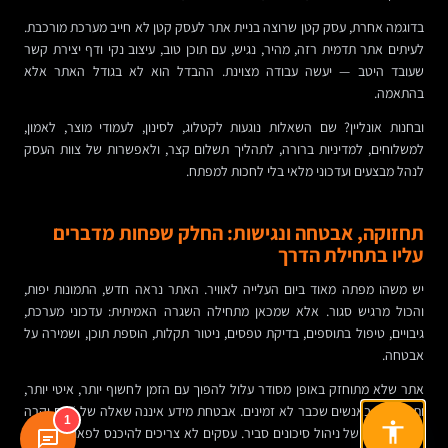
בדוגמה אחרת, עסק קטן שרוצה בניית אתר לעסק קטן לא חייב מערכת מורכבת.
לעיתים אתר תדמית רזה, מהיר, נגיש, עם תוכן טוב, עיצוב נקי ודף יצירת קשר
שעובד היטב — יעשה עבודה מצוינת. ההבדל הוא לא בגודל האתר אלא
בהתאמה.
ובחנות אונליין? שם השאלות נוגעות לקטלוג, לסינון, לעמודי מוצר, לאמון,
למשלוחים, למדיניות ברורה, לתהליך תשלום קצר, ולאפשרות של צוות העסק
לנהל מבצעים ועדכוני מלאי בלי לחכות למפתח.
תחזוקה, אבטחה ונגישות: החלק שפחות מדברים
עליו בתחילת הדרך
יש משהו מפתה מאוד ביום העלייה לאוויר. האתר נראה חדש, התמונות יפות,
והכול מרגיש סגור. אלא שמכאן מתחילה השגרה האמיתית: עדכוני מערכת,
גיבויים, טיפול בתוספים, בדיקת טפסים, ניטור תקלות, הוספת תוכן, ושמירה על
אבטחה.
אתר שלא מתוחזק באופן מסודר עלול להפוך עם הזמן לחשוף יותר, איטי יותר,
ותלוי יותר באנשים שכבר לא זמינים. אבטחת מידע איננה שאלה של “אם יקרה
1
משהו” אלא של ניהול סיכונים סביר. עסקים לא צריכים להיכנס לפאניקה, אבל