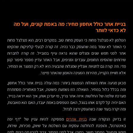
בניית אתר כולל אחסון מחיר: מה באמת קונים, ועל מה
לא כדאי לוותר
הטלפון לא מצלצל פחות כי העסק פחות טוב. במקרים רבים, הוא מצלצל פחות
כי האתר לא עומד במה שהעסק כבר נהיה. זה קורה לבעלי קליניקות שהקימו
אתר לפני חמש שנים ומגלים שהוא נראה עייף במובייל. זה קורה לחברות
שירותים שהוסיפו תחומים, עובדים וסניפים, אבל האתר עדיין מספר סיפור קטן
מדי. וזה קורה גם לחנויות אונליין שמגלות שהבעיה היא לא רק המוצר או המחיר,
אלא חוויית הקנייה, מהירות הטעינה והאמון שהאתר מייצר.
מכאן מגיעה אחת השאלות הנפוצות ביותר: כמה עולה בניית אתר כולל אחסון,
ומה בכלל כלול במחיר. השאלה הזו נשמעת פשוטה, אבל מאחוריה מסתתרת
מערכת שלמה של החלטות: איזה אתר צריך, מי יעדכן אותו, איך הוא ייראה בנייד,
האם יהיה קל לקדם אותו בגוגל, האם הטפסים באמת יעבדו, האם הוא מאובטח,
ומה יקרה בעוד שנה כשהעסק ירצה לגדול.
זו בדיוק הנקודה שבה
בניית אתרים
מפסיקה להיות עניין של “דף יפה
באינטרנט”, והופכת להחלטה עסקית עם השלכות על שיווק, מכירות, שירות,
מיתוג ותפעול. המחיר חשוב, כמובן. אבל לפני המחיר, צריך להבין מה בונים, למה