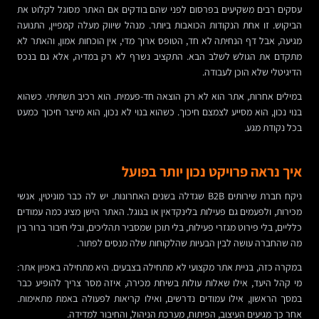
עסקים רבים משקיעים בפרסום לפני שהם בודקים אם האתר מסוגל לקלוט את
הביקוש. זו אחת הנקודות הכואבות ביותר. מנהל שיווק מעלה קמפיין, התנועה
מגיעה, אבל דף הנחיתה לא חד, הטופס ארוך מדי, אין הוכחות אמון, והאתר לא
מתקדם את הגולש לשלב הבא. התקציב נשרף לא רק במדיה, אלא גם בנכס
הדיגיטלי שלא הוכן לעבודה.
במילים אחרות, אתר הוא לא רק הוצאה חד-פעמית. הוא רכיב תשתיתי. כשהוא
בנוי נכון, הוא מסייע לצמצם חיכוך. כשהוא בנוי לא נכון, הוא מייצר חיכוך כמעט
בכל נקודת מגע.
איך נראה פרויקט נכון יותר בפועל
ניקח חברת שירותים B2B שגדלה בשנים האחרונות. יש לה כבר מוניטין, אנשי
מכירות, ולפעמים גם פעילות בלינקדאין או בגוגל. האתר הישן מציג כמה עמודים
כלליים, בלי פירוט מגזרי פעילות, בלי תוכן שמסביר תהליכים, ובלי חיבור ברור בין
מה שהחברה עושה לבין הבעיות שהלקוחות שלה מנסים לפתור.
במקרה כזה, בניית אתר מקצועי לא מתחילה בצבעים. היא מתחילה באפיון אתר:
מי קהל היעד, אילו שאלות עולות בשיחת מכירה, איזה מסר צריך להופיע כבר
במסך הראשון, אילו עמודים נדרשים, ואילו קריאות לפעולה באמת מתאימות.
אחר כך מגיעים העיצוב, הפיתוח, מערכת הניהול, והחיבור למדידה.