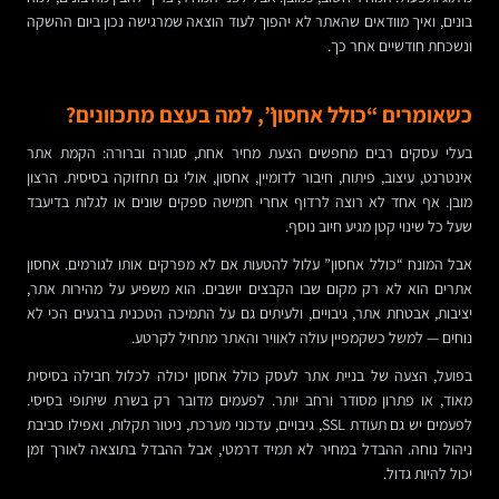
בונים, ואיך מוודאים שהאתר לא יהפוך לעוד הוצאה שמרגישה נכון ביום ההשקה
ונשכחת חודשיים אחר כך.
כשאומרים “כולל אחסון”, למה בעצם מתכוונים?
בעלי עסקים רבים מחפשים הצעת מחיר אחת, סגורה וברורה: הקמת אתר
אינטרנט, עיצוב, פיתוח, חיבור לדומיין, אחסון, אולי גם תחזוקה בסיסית. הרצון
מובן. אף אחד לא רוצה לרדוף אחרי חמישה ספקים שונים או לגלות בדיעבד
שעל כל שינוי קטן מגיע חיוב נוסף.
אבל המונח “כולל אחסון” עלול להטעות אם לא מפרקים אותו לגורמים. אחסון
אתרים הוא לא רק מקום שבו הקבצים יושבים. הוא משפיע על מהירות אתר,
יציבות, אבטחת אתר, גיבויים, ולעיתים גם על התמיכה הטכנית ברגעים הכי לא
נוחים — למשל כשקמפיין עולה לאוויר והאתר מתחיל לקרטע.
בפועל, הצעה של בניית אתר לעסק כולל אחסון יכולה לכלול חבילה בסיסית
מאוד, או פתרון מסודר ורחב יותר. לפעמים מדובר רק בשרת שיתופי בסיסי.
לפעמים יש גם תעודת SSL, גיבויים, עדכוני מערכת, ניטור תקלות, ואפילו סביבת
ניהול נוחה. ההבדל במחיר לא תמיד דרמטי, אבל ההבדל בתוצאה לאורך זמן
יכול להיות גדול.