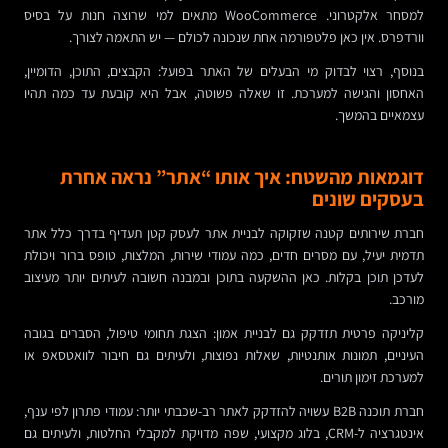
למסחר אלקטרוני. WooCommerce מתאים למי שרוצה חנות על בסיס
וורדפרס. אין כאן פלטפורמה אחת שנכונה לכולם — יש התאמה לצורך.
בנוסף, רצוי לבדוק מי הבעלים של האתר בפועל: הקבצים, התוכן, הדומיין,
האחסון והגישה למערכת. זו שאלה פשוטה, אבל היא קובעת עד כמה תהיו
עצמאיים בהמשך.
דוגמאות מהשטח: איך אותו “אתר” נראה אחרת
בעסקים שונים
חברת שירותים קטנה שזקוקה לבניית אתר לעסק קטן תעדיף בדרך כלל אתר
תדמית יעיל, עם מסרים חדים, כמה עמודי שירות, המלצות, טופס ברור ויכולת
לעדכן תוכן בקלות. כאן ההשקעה בתוכן ובמבנה חשובה לעיתים יותר מעיצוב
מורכב.
קליניקה פרטית תזדקק גם לבניית אמון: הצגת תחומי טיפול, הסברים בגובה
העיניים, תמונות אותנטיות, שאלות נפוצות, ולעיתים גם חיבור לוואטסאפ או
למערכת זימון תורים.
חברת תוכנה B2B עשויה להזדקק לאתר רב-שכבתי יותר: עמודי פתרון לפי ענף,
אינטגרציה ל-CRM, בלוג מקצועי, שפה מדויקת למקבלי החלטות, ולעיתים גם