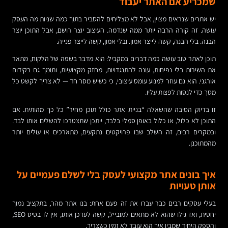
שמכריע אם האתר יעבוד
יש אתרים שנראים מצוין, אבל לא מצליחים להסביר בתוך כמה שניות מה העסק
עושה. זה קורה הרבה יותר ממה שנדמה. העיצוב יוצר רושם, אבל התוכן יוצר
הבנה. בלי הבנה, קשה לייצר אמון. ובלי אמון, קשה לייצר פנייה.
תוכן לאתר טוב עושה כמה דברים במקביל: הוא מדבר בשפה של הלקוח, מתאר
את השירות בלי נפיחות, עונה להתנגדויות, מחזק מקצועיות, ותומך גם בקידום
אורגני. הוא גם עוזר למנוע עומס עיצובי, כי כשיש מסר חד — לא צריך לקשט כל
מסך כדי לנסות לפצות עליו.
זו בדיוק הסיבה שהשאלה “בניית אתר כולל תוכן מחיר” כל כך מהותית. אם
התוכן לא כלול, או כלול באופן סמלי בלבד, ייתכן שתצטרכו להשלים אותו לבד.
ובמקרים רבים, זה השלב שבו פרויקטים נתקעים, מתארכים או עולים יותר
מהמתוכנן.
איך בונים אתר מקצועי לעסק בלי לשלם פעמיים על
אותן טעויות
בעלי עסקים רבים כבר עברו את זה פעם אחת: בנו אתר מהר, בתקציב נמוך
יחסית, ואז גילו שהוא לא מתאים למובייל, קשה לעדכן אותו, אין לו בסיס SEO,
והספק היחיד שמבין איך הוא עובד לא זמין כשצריך.