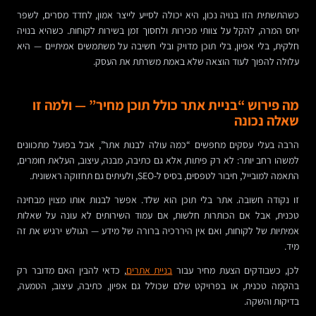
כשהתשתית הזו בנויה נכון, היא יכולה לסייע לייצר אמון, לחדד מסרים, לשפר
יחס המרה, להקל על צוותי מכירות ולחסוך זמן בשירות לקוחות. כשהיא בנויה
חלקית, בלי אפיון, בלי תוכן מדויק ובלי חשיבה על משתמשים אמיתיים — היא
עלולה להפוך לעוד הוצאה שלא באמת משרתת את העסק.
מה פירוש “בניית אתר כולל תוכן מחיר” — ולמה זו
שאלה נכונה
הרבה בעלי עסקים מחפשים “כמה עולה לבנות אתר”, אבל בפועל מתכוונים
למשהו רחב יותר: לא רק פיתוח, אלא גם כתיבה, מבנה, עיצוב, העלאת חומרים,
התאמה למובייל, חיבור לטפסים, בסיס ל-SEO, ולעיתים גם תחזוקה ראשונית.
זו נקודה חשובה. אתר בלי תוכן הוא שלד. אפשר לבנות אותו מצוין מבחינה
טכנית, אבל אם הכותרות חלשות, אם עמוד השירותים לא עונה על שאלות
אמיתיות של לקוחות, ואם אין היררכיה ברורה של מידע — הגולש ירגיש את זה
מיד.
לכן, כשבודקים הצעת מחיר עבור
בניית אתרים
, כדאי להבין האם מדובר רק
בהקמה טכנית, או בפרויקט שלם שכולל גם אפיון, כתיבה, עיצוב, הטמעה,
בדיקות והשקה.