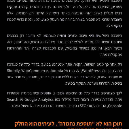
השכבה השנייה היא התוכן. כאן נכנסים כתיבת כותרות, ניסוח מסרים, מבנה
עמודים, התאמת שפה לקהל היעד ולעיתים גם עריכת חומרים קיימים. עסקים
רבים מגלים בשלב הזה שהבעיה באתר הישן לא הייתה רק המראה, אלא
העובדה שהוא לא הסביר בצורה ברורה מה העסק מציע, למי, ולמה כדאי לפנות
דווקא אליו.
השכבה השלישית היא עיצוב אתרים וחוויית משתמש. לא מדובר רק בצבעים
ופונטים. עיצוב טוב מסייע לגולש להבין מהר איפה הוא נמצא, מה חשוב, ומה
הצעד הבא. זה נכון במיוחד במובייל, שם הסבלנות קצרה יותר וההחלטות
מתקבלות מהר.
רק אחר כך מגיע הפיתוח: הקמת אתר אינטרנט בפועל, בדרך כלל על מערכת
ניהול תוכן כמו WordPress, ולעיתים על Shopify, WooCommerce, Joomla
או מערכת אחרת, לפי הצורך. כאן נכללים תבניות, רכיבים, טפסים, אבטחת אתר
בסיסית, הגדרות מערכת ותפקוד בפועל.
לכך מצטרפים בדרך כלל גם התאמה למובייל, אופטימיזציה בסיסית למהירות
אתר, הגדרות נגישות, חיבור לכלי מדידה כמו Google Analytics או Search
Console, הגדרת עמודי SEO בסיסיים, ולעיתים הדרכה קצרה לתפעול האתר.
תוכן הוא לא “תוספת נחמדה”. לעיתים הוא החלק