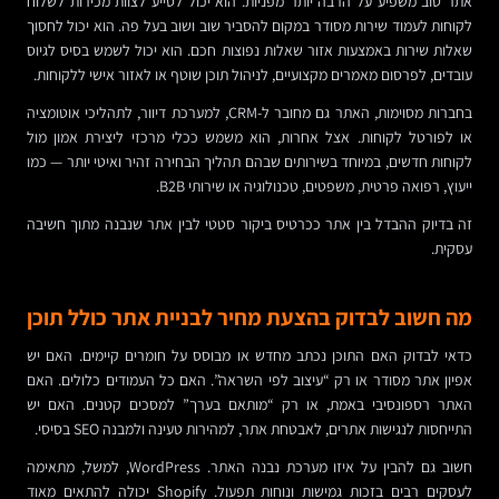
אתר טוב משפיע על הרבה יותר מפניות. הוא יכול לסייע לצוות מכירות לשלוח
לקוחות לעמוד שירות מסודר במקום להסביר שוב ושוב בעל פה. הוא יכול לחסוך
שאלות שירות באמצעות אזור שאלות נפוצות חכם. הוא יכול לשמש בסיס לגיוס
עובדים, לפרסום מאמרים מקצועיים, לניהול תוכן שוטף או לאזור אישי ללקוחות.
בחברות מסוימות, האתר גם מחובר ל-CRM, למערכת דיוור, לתהליכי אוטומציה
או לפורטל לקוחות. אצל אחרות, הוא משמש ככלי מרכזי ליצירת אמון מול
לקוחות חדשים, במיוחד בשירותים שבהם תהליך הבחירה זהיר ואיטי יותר — כמו
ייעוץ, רפואה פרטית, משפטים, טכנולוגיה או שירותי B2B.
זה בדיוק ההבדל בין אתר ככרטיס ביקור סטטי לבין אתר שנבנה מתוך חשיבה
עסקית.
מה חשוב לבדוק בהצעת מחיר לבניית אתר כולל תוכן
כדאי לבדוק האם התוכן נכתב מחדש או מבוסס על חומרים קיימים. האם יש
אפיון אתר מסודר או רק “עיצוב לפי השראה”. האם כל העמודים כלולים. האם
האתר רספונסיבי באמת, או רק “מותאם בערך” למסכים קטנים. האם יש
התייחסות לנגישות אתרים, לאבטחת אתר, למהירות טעינה ולמבנה SEO בסיסי.
חשוב גם להבין על איזו מערכת נבנה האתר. WordPress, למשל, מתאימה
לעסקים רבים בזכות גמישות ונוחות תפעול. Shopify יכולה להתאים מאוד