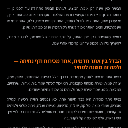
הבעיה כאן אינה רק איכות הביצוע. לעיתים הבעיה מתחילה עוד לפני כן —
בחוסר תכנון. בניית אתר מקצועי דורשת החלטות מוקדמות: איזה סוג אתר צריך,
מי יעדכן אותו, האם צפוי לגדול בעתיד, האם יתווספו שפות, בלוג, אזור אישי או
אינטגרציות, והאם האתר אמור לשרת רק תדמית או גם מכירות ושיווק.
כאשר מאפיינים נכון את האתר, קל יותר לבחור פלטפורמה, להגדיר מבנה,
להעריך עלויות ולמנוע שדרוג יקר מדי אחרי שנה.
הבדל בין אתר תדמית, אתר מכירות ודף נחיתה —
ולמה זה משנה למחיר
בניית אתר תדמית לעסק מתמקדת בדרך כלל בהצגת השירותים, חיזוק אמון,
יצירת פניות ויצירת נוכחות מקצועית. הוא יכול לכלול עמוד בית, אודות, שירותים,
המלצות, בלוג, עמוד יצירת קשר ולעיתים גם עמודי נחיתה ייעודיים.
בניית אתר מכירות היא כבר סיפור אחר. כאן נכנסים חוויית רכישה, קטלוג
מוצרים, עמודי מוצר, סליקה, שילוח, מדיניות, נטישת עגלה, ניהול מלאי ולעיתים
גם קופונים, אוטומציות ושירות לקוחות. חנות וירטואלית לא נמדדת רק לפי איך
היא נראית, אלא לפי כמה קל לקנות בה.
דף נחיתה, לעומת זאת, הוא כלי ממוקד הרבה יותר. לעיתים הוא חלק מקמפיין,