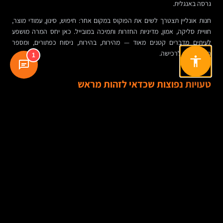
גרסה באנגלית.
חנות אונליין תצטרך לשים את הפוקוס במקום אחר: חיפוש, סינון, עמודי מוצר,
חוויית סליקה, אמון, מדיניות החזרות ותמיכה במובייל. כאן יחס המרה מושפע
לעיתים מדברים קטנים מאוד — מהירות, בהירות, ניסוח כפתורים, ומספר
הצעדים עד לרכישה.
1
טעויות נפוצות שכדאי לזהות מראש
אחת הטעויות השכיחות היא להשקיע בעיקר בעיצוב בלי אסטרטגיה של מסרים
ומטרות. טעות אחרת היא לבחור חברה לבניית אתרים בלי להבין מי כותב, מי
מאפיין, מי אחראי על SEO, ומה קורה אחרי ההשקה.
יש גם אתרים עמוסים מדי באנימציות, סרטונים ואפקטים שמאטים את הביצועים
ופוגעים במיקוד. אחרים נבנים בלי תכנון לעתיד, כך שכל הרחבה — בלוג, שפה
נוספת, קטלוג, עמוד נחיתה — דורשת כמעט בנייה מחדש.
והטעות השקטה ביותר? חוסר מדידה. בלי לדעת מאיפה מגיעים גולשים, באילו
עמודים הם נוטשים, ואילו טפסים באמת עובדים — קשה לשפר. אתר בלי נתונים
הוא בעיקר תחושה.