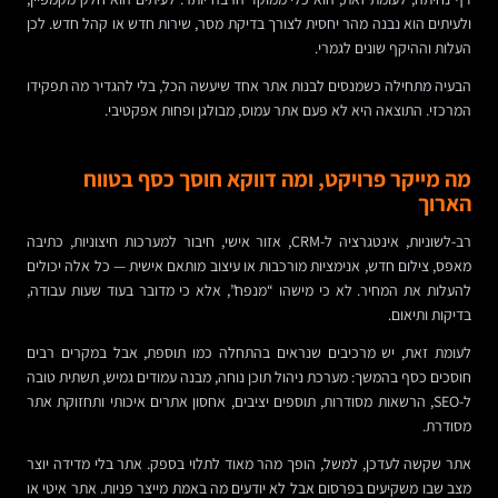
ולעיתים הוא נבנה מהר יחסית לצורך בדיקת מסר, שירות חדש או קהל חדש. לכן
העלות וההיקף שונים לגמרי.
הבעיה מתחילה כשמנסים לבנות אתר אחד שיעשה הכל, בלי להגדיר מה תפקידו
המרכזי. התוצאה היא לא פעם אתר עמוס, מבולגן ופחות אפקטיבי.
מה מייקר פרויקט, ומה דווקא חוסך כסף בטווח
הארוך
רב-לשוניות, אינטגרציה ל-CRM, אזור אישי, חיבור למערכות חיצוניות, כתיבה
מאפס, צילום חדש, אנימציות מורכבות או עיצוב מותאם אישית — כל אלה יכולים
להעלות את המחיר. לא כי מישהו “מנפח”, אלא כי מדובר בעוד שעות עבודה,
בדיקות ותיאום.
לעומת זאת, יש מרכיבים שנראים בהתחלה כמו תוספת, אבל במקרים רבים
חוסכים כסף בהמשך: מערכת ניהול תוכן נוחה, מבנה עמודים גמיש, תשתית טובה
ל-SEO, הרשאות מסודרות, תוספים יציבים, אחסון אתרים איכותי ותחזוקת אתר
מסודרת.
אתר שקשה לעדכן, למשל, הופך מהר מאוד לתלוי בספק. אתר בלי מדידה יוצר
מצב שבו משקיעים בפרסום אבל לא יודעים מה באמת מייצר פניות. אתר איטי או