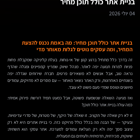
בניית אתר כולל תוכן מחיר
04 יולי 2026
בניית אתר כולל תוכן מחיר: מה באמת נכנס להצעת
המחיר, ומה עסקים נוטים לגלות מאוחר מדי
זה בדרך כלל מתחיל ברגע קטן של אי-נוחות. בעלת קליניקה שמקבלת פחות
פניות למרות תנועה יפה לאתר. מנהל שיווק שמריץ קמפיינים ומגלה שהדף
נראה טוב, אבל אנשים לא משאירים פרטים. חברת שירותים שגדלה יפה
בשנתיים האחרונות, ורק האתר נשאר מאחור — עם מסרים לא מדויקים, עמודים
מיושנים וטופס שמדי פעם פשוט לא עובד.
ואז מגיעה השאלה שנשמעת פשוטה, אבל כמעט תמיד דורשת פירוק אמיתי:
כמה עולה בניית אתר כולל תוכן?
זו לא רק שאלה של תקציב. זו שאלה של היקף, של מטרות, של סדרי עדיפויות.
ובעיקר — של הבנה מה בכלל כולל פרויקט כזה. כי בניית אתרים היא לא רק
עיצוב מסך יפה ולא רק העלאת עמודים למערכת. אתר עסקי הוא תשתית:
שיווקית, מכירתית, תדמיתית ולעיתים גם תפעולית.