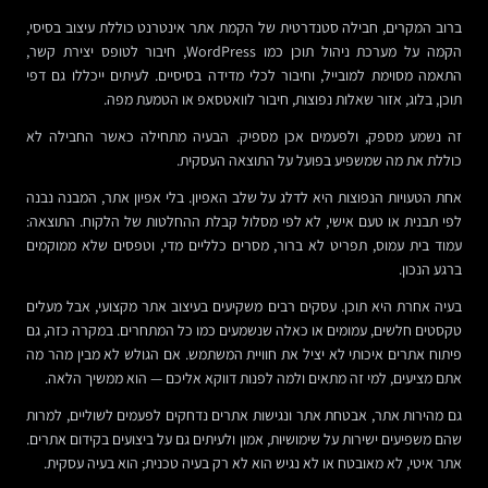
ברוב המקרים, חבילה סטנדרטית של הקמת אתר אינטרנט כוללת עיצוב בסיסי,
הקמה על מערכת ניהול תוכן כמו WordPress, חיבור לטופס יצירת קשר,
התאמה מסוימת למובייל, וחיבור לכלי מדידה בסיסיים. לעיתים ייכללו גם דפי
תוכן, בלוג, אזור שאלות נפוצות, חיבור לוואטסאפ או הטמעת מפה.
זה נשמע מספק, ולפעמים אכן מספיק. הבעיה מתחילה כאשר החבילה לא
כוללת את מה שמשפיע בפועל על התוצאה העסקית.
אחת הטעויות הנפוצות היא לדלג על שלב האפיון. בלי אפיון אתר, המבנה נבנה
לפי תבנית או טעם אישי, לא לפי מסלול קבלת ההחלטות של הלקוח. התוצאה:
עמוד בית עמוס, תפריט לא ברור, מסרים כלליים מדי, וטפסים שלא ממוקמים
ברגע הנכון.
בעיה אחרת היא תוכן. עסקים רבים משקיעים בעיצוב אתר מקצועי, אבל מעלים
טקסטים חלשים, עמומים או כאלה שנשמעים כמו כל המתחרים. במקרה כזה, גם
פיתוח אתרים איכותי לא יציל את חוויית המשתמש. אם הגולש לא מבין מהר מה
אתם מציעים, למי זה מתאים ולמה לפנות דווקא אליכם — הוא ממשיך הלאה.
גם מהירות אתר, אבטחת אתר ונגישות אתרים נדחקים לפעמים לשוליים, למרות
שהם משפיעים ישירות על שימושיות, אמון ולעיתים גם על ביצועים בקידום אתרים.
אתר איטי, לא מאובטח או לא נגיש הוא לא רק בעיה טכנית; הוא בעיה עסקית.