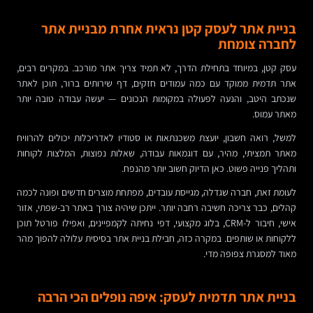
בניית אתר לעסק קטן נראית אחרת מבניית אתר
לחברה צומחת
עסק קטן, במיוחד בתחילת הדרך, לא תמיד צריך אתר מורכב. במקרים רבים,
אתר תדמית ממוקד עם כמה עמודים חזקים, דף שירותים ברור, תוכן לאתר
שנכתב היטב, והנעה לפעולה במקומות הנכונים — יעשה עבודה טובה יותר
מאתר עמוס.
למשל, רואה חשבון, יועצת משכנתאות או סטודיו לאדריכלות יכולים להרוויח
מאתר תמציתי, מהיר, עם דוגמאות עבודה, שאלות נפוצות, המלצות לקוחות
ותהליך פנייה פשוט. כאן הדיוק חשוב יותר מהנפח.
לעומת זאת, חברה שגדלה, מגייסת עובדים, מפתחת מוצרים חדשים ופונה לכמה
קהלים, כבר צריכה חשיבה רחבה יותר. ייתכן שיהיה צורך באתר רב-שפתי, אזור
אישי, חיבור ל-CRM, בלוג מקצועי, דפי נחיתה לקמפיינים, ואפילו פורטל תוכן
ללקוחות או שותפים. במקרה כזה, חבילת בניית אתר בסיסית עלולה להפוך מהר
מאוד למסגרת צפופה מדי.
בניית אתר תדמית לעסק: איפה נופלים הכי הרבה