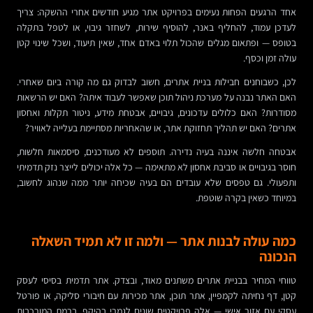
אחד הרגעים הפחות נעימים בפרויקט אתר מגיע חודשים אחרי ההשקה: צריך
לעדכן עמוד, להחליף באנר, להוסיף שירות, לשחזר גיבוי, או לטפל בתקלה
בטופס — ופתאום מגלים שהכול תלוי באדם אחד, שאין תיעוד, ושכל שינוי קטן
עולה זמן וכסף.
לכן, כשבוחנים חבילות בניית אתרים, חשוב לבדוק גם מה קורה ביום שאחרי.
האם האתר נבנה על מערכת ניהול תוכן שאפשר לעבוד איתה? האם יש הרשאות
מסודרות? האם כלולים עדכונים, גיבויים, אבטחת מידע, ניטור תקלות ואחסון
אתרים? האם יש תהליך תחזוקת אתר, או שהאחריות מסתיימת בעלייה לאוויר?
אבטחה חלשה איננה בעיה נדירה. תוספים לא מעודכנים, סיסמאות חלשות,
חוסר בגיבויים או סביבת אחסון לא מתאימה — כל אלה יכולים לייצר נזק תדמיתי
ותפעולי. גם טפסים שלא עובדים הם בעיה שכיחה יותר ממה שנהוג לחשוב,
במיוחד כשאין בקרה שוטפת.
כמה עולה לבנות אתר — ולמה זו לא תמיד השאלה
הנכונה
טווחי המחיר בבניית אתרים משתנים מאוד, ובצדק. אתר תדמית בסיסי לעסק
קטן, דף נחיתה לקמפיין, אתר תוכן, אתר מכירות עם חיבורי סליקה, או פורטל
עסקי עם אזור אישי — אלה פרויקטים שונים לגמרי בהיקף, ברמת המורכבות