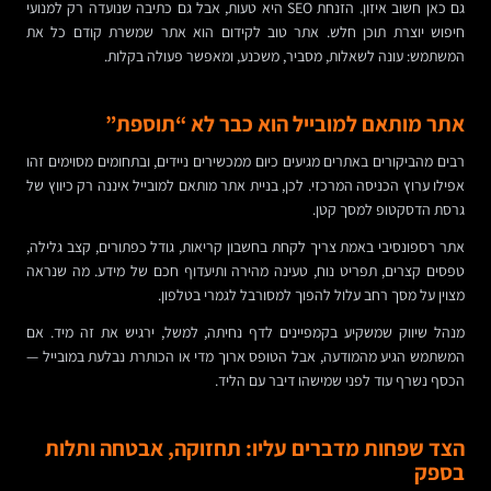
גם כאן חשוב איזון. הזנחת SEO היא טעות, אבל גם כתיבה שנועדה רק למנועי
חיפוש יוצרת תוכן חלש. אתר טוב לקידום הוא אתר שמשרת קודם כל את
המשתמש: עונה לשאלות, מסביר, משכנע, ומאפשר פעולה בקלות.
אתר מותאם למובייל הוא כבר לא “תוספת”
רבים מהביקורים באתרים מגיעים כיום ממכשירים ניידים, ובתחומים מסוימים זהו
אפילו ערוץ הכניסה המרכזי. לכן, בניית אתר מותאם למובייל איננה רק כיווץ של
גרסת הדסקטופ למסך קטן.
אתר רספונסיבי באמת צריך לקחת בחשבון קריאות, גודל כפתורים, קצב גלילה,
טפסים קצרים, תפריט נוח, טעינה מהירה ותיעדוף חכם של מידע. מה שנראה
מצוין על מסך רחב עלול להפוך למסורבל לגמרי בטלפון.
מנהל שיווק שמשקיע בקמפיינים לדף נחיתה, למשל, ירגיש את זה מיד. אם
המשתמש הגיע מהמודעה, אבל הטופס ארוך מדי או הכותרת נבלעת במובייל —
הכסף נשרף עוד לפני שמישהו דיבר עם הליד.
הצד שפחות מדברים עליו: תחזוקה, אבטחה ותלות
בספק