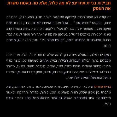
חבילות בניית אתרים: לא מה כלול, אלא מה באמת משרת
את העסק
זה קורה לא מעט: בעלת קליניקה משקיעה באתר חדש, העיצוב נקי, התמונות
יפות, הטקסט “נשמע טוב” — אבל מספר הפניות לא זז. מנגד, חברת B2B
ותיקה מגלה שהאתר שלה כבר לא מצליח להסביר מה היא עושה בשתי דקות,
ואנשי המכירות נאלצים להשלים בטלפון את מה שהאתר היה אמור לעשות לבד.
בחנות אינטרנטית התמונה דומה, רק עם מחיר ישיר יותר: תנועה יש, מכירות
פחות.
במקרים כאלה, השאלה איננה רק “כמה עולה לבנות אתר”, אלא מה באמת
מקבלים בתוך חבילת העבודה. חבילות בניית אתרים נשמעות כמו מוצר מדף
פשוט: מספר עמודים, טופס יצירת קשר, עיצוב, מערכת ניהול. בפועל, מדובר
בהחלטה שיש לה השפעה על שיווק, מכירות, שירות, אמון, קידום אורגני, ולעיתים
גם על התפעול היומיומי של העסק.
בניית אתרים
היא לא רק משימה עיצובית או טכנית. כאשר עושים אותה נכון, היא
מחברת בין אפיון עסקי, חוויית משתמש, תוכן, פיתוח, מדידה ותחזוקה. וכאשר
מדלגים על אחד המרכיבים האלה, גם אתר שנראה מצוין עלול להפוך לנכס
חלש.