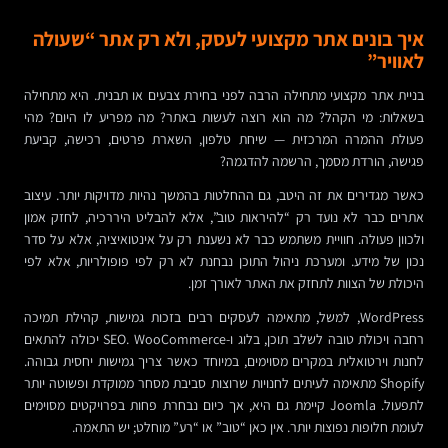
איך בונים אתר מקצועי לעסק, ולא רק אתר “שעולה
לאוויר”
בניית אתר מקצועי מתחילה הרבה לפני בחירת צבעים או תבנית. היא מתחילה
בשאלות: מי הקהל? מה הוא רוצה לעשות באתר? מה מפריע לו היום? מהי
פעולת ההמרה המרכזית — שיחת טלפון, השארת פרטים, רכישה, קביעת
פגישה, הורדת מסמך, הרשמה להדגמה?
כאשר מגדירים את זה היטב, גם ההחלטות בהמשך נהיות מדויקות יותר. עיצוב
אתרים כבר לא נועד רק “להיראות טוב”, אלא להבליט היררכיה, לחזק אמון
ולכוון פעולה. חוויית משתמש כבר לא נשענת רק על אינטואיציה, אלא על סדר
נכון של מידע. ומערכת ניהול התוכן נבחנת לא רק לפי פופולריות, אלא לפי
היכולת של הצוות לתחזק את האתר לאורך זמן.
WordPress, למשל, מתאימה לעסקים רבים בזכות גמישות, קהילת תמיכה
רחבה ויכולת טובה לשלב תוכן, בלוג ו-SEO. WooCommerce יכולה להתאים
לחנות וירטואלית במקרים מסוימים, במיוחד כאשר צריך גמישות יחסית גבוהה.
Shopify מתאימה לעיתים לחנויות שרוצות סביבת מסחר ממוקדת ופשוטה יותר
לתפעול. Joomla קיימת גם היא, אך כיום נבחרת פחות בפרויקטים מסוימים
לעומת חלופות נפוצות יותר. אין כאן “טוב” או “רע” מוחלט; יש התאמה.