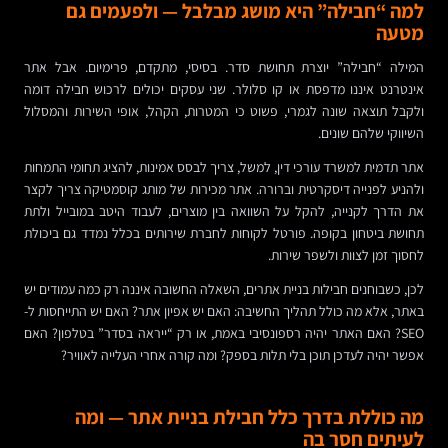
למה “חבילה” היא מושג מבלבל — ולפעמים גם
מטעה
המילה “חבילה” יוצרת תחושת סדר. בסיסי, מתקדם, פרימיום. אבל אתר
אינטרנט איננו מדפסת או קו סלולר. שני עסקים יכולים לרכוש חבילה דומה
ולקבל תוצאה שונה לגמרי, פשוט כי המטרות, הקהל, אופי השירות והמסלול
השיווקי שלהם שונים.
אתר תדמית למשרד עורכי דין, למשל, צריך לבסס אמינות, להציג תחומי התמחות
ולהניע לפנייה דיסקרטית וברורה. אתר מכירות של מותג קוסמטיקה צריך לקצר
את הדרך לקנייה, להקל על השוואה בין מוצרים, לעבוד היטב במובייל ולתת
תחושת ביטחון בקופה. פורטל לקוחות לחברת שירותים בכלל נמדד גם ביכולת
לחסוך זמן לצוות ולשפר שירות.
לכן, כשבוחנים חבילות בניית אתרים, השאלה החשובה איננה רק כמה עמודים יש
באתר, אלא מה כולל תהליך החשיבה: האם יש אפיון אתר? האם יש התייחסות ל-
SEO? האם האתר יהיה רספונסיבי באמת, או רק “ייראה בסדר” בטלפון? האם
אפשר יהיה לעדכן תוכן בלי תלות בספק? ומה קורה אחרי העלייה לאוויר?
מה כוללת בדרך כלל חבילת בניית אתר — ומה
לעיתים חסר בה