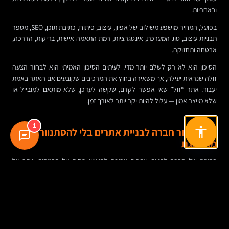
ובאחריות.
בפועל, המחיר מושפע משילוב של אפיון, עיצוב, פיתוח, כתיבת תוכן, SEO, מספר
תבניות עיצוב, סוג המערכת, אינטגרציות, רמת התאמה אישית, בדיקות, הדרכה,
אבטחה ותחזוקה.
הסיכון הוא לא רק לשלם יותר מדי. לעיתים הסיכון האמיתי הוא לבחור הצעה
זולה שנראית יעילה, אך משאירה בחוץ את המרכיבים שקובעים אם האתר באמת
יעבוד. אתר “זול” שאי אפשר לקדם, שקשה לעדכן, שלא מותאם למובייל או
שלא מייצר אמון — עלול להיות יקר יותר לאורך זמן.
1
איך לבחור חברה לבניית אתרים בלי להסתנוור
מהמצגת
בחירה של חברה לבניית אתרים צריכה להישען פחות על הבטחות ויותר על
תהליך. לא רק “איך זה ייראה”, אלא איך מאפיינים, איך מקבלים החלטות, מי
כותב את התוכן, איך נבנים דפי השירות, איך מודדים הצלחה, ואיך מתחזקים את
האתר בהמשך.
כדאי לבדוק אם יש ניסיון רלוונטי לסוג האתר שאתם צריכים. אתר לעורך דין,
חנות Shopify, אתר B2B עם אינטגרציה ל-CRM או אתר עמותה עם אזור