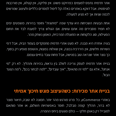
אתר תדמית נתפס לפעמים כפרויקט פשוט. אין סליקה, אין קטלוג, אין מורכבות
לוגיסטית. אבל דווקא באתרים כאלה קל ליפול למסרים כלליים ולעיצוב שמרשים
לכמה שניות אך לא מניע לפעולה.
אחת הבעיות השכיחות היא עודף שפה “מיתוגית” וחוסר בהירות. משפטים יפים
לא תמיד מסבירים מה אתם עושים. אם הגולש צריך לפענח לבד את תחום
הפעילות, סוג הלקוחות או התועלת המרכזית, האמון נשחק מהר.
בעיה אחרת היא מבנה. לא מעט אתרי תדמית מתמקדים בעמוד הבית, אבל דפי
השירות חלשים, אין היררכיה נכונה, אין שאלות נפוצות, והטופס מופיע רק בסוף.
כך נוצר אתר שנראה טוב בפגישה, אבל פחות עובד בחיים עצמם.
בניית אתר תדמית לעסק צריכה לשלב בין נראות, בהירות ותהליך. לא רק “מי
אנחנו”, אלא גם “למי זה מתאים”, “איך עובדים”, “למה לבחור בכם”, ו”מה הצעד
הבא”.
בניית אתר מכירות: כשהעיצוב פוגש חיכוך אמיתי
באתרי eCommerce, כל פרט מורגש מהר יותר. תמונה לא טובה, תיאור מוצר
לא ברור, תהליך קופה מבלבל, חוסר באפשרויות תשלום, או אתר מותאם
למובייל רק באופן חלקי — כולם פוגעים ביחס ההמרה.