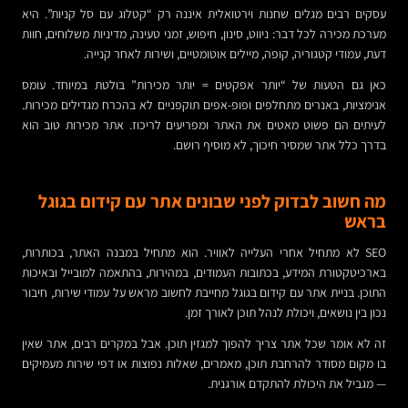
עסקים רבים מגלים שחנות וירטואלית איננה רק “קטלוג עם סל קניות”. היא
מערכת מכירה לכל דבר: ניווט, סינון, חיפוש, זמני טעינה, מדיניות משלוחים, חוות
דעת, עמודי קטגוריה, קופה, מיילים אוטומטיים, ושירות לאחר קנייה.
כאן גם הטעות של “יותר אפקטים = יותר מכירות” בולטת במיוחד. עומס
אנימציות, באנרים מתחלפים ופופ-אפים תוקפניים לא בהכרח מגדילים מכירות.
לעיתים הם פשוט מאטים את האתר ומפריעים לריכוז. אתר מכירות טוב הוא
בדרך כלל אתר שמסיר חיכוך, לא מוסיף רושם.
מה חשוב לבדוק לפני שבונים אתר עם קידום בגוגל
בראש
SEO לא מתחיל אחרי העלייה לאוויר. הוא מתחיל במבנה האתר, בכותרות,
בארכיטקטורת המידע, בכתובות העמודים, במהירות, בהתאמה למובייל ובאיכות
התוכן. בניית אתר עם קידום בגוגל מחייבת לחשוב מראש על עמודי שירות, חיבור
נכון בין נושאים, ויכולת לנהל תוכן לאורך זמן.
זה לא אומר שכל אתר צריך להפוך למגזין תוכן. אבל במקרים רבים, אתר שאין
בו מקום מסודר להרחבת תוכן, מאמרים, שאלות נפוצות או דפי שירות מעמיקים
— מגביל את היכולת להתקדם אורגנית.