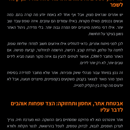
לשפר
יש אתרים שנראים מצוין, אבל אף אחד לא באמת יודע מה קורה בהם. כמה
אנשים נכנסים. מאילו מקורות. באילו עמודים הם עוזבים. איזה טופס עובד טוב
יותר. אילו דפי נחיתה מייצרים יחס המרה גבוה יותר. בלי מדידה, ניהול האתר
נשען בעיקר על תחושות.
לכן לפני פיתוח אתרים, כדאי להחליט אילו אירועים חשוב למדוד: שליחת טופס,
לחיצה על טלפון, הורדת קובץ, רכישה, הרשמה לניוזלטר, קביעת פגישה. אם
האתר מחובר ל-CRM, אפשר לעיתים להבין גם איזה מקור תנועה מביא לידים
טובים יותר, לא רק יותר לידים.
זה נכון במיוחד עבור מנהלי שיווק ומכירות. אתר שלא מחובר למדידה בסיסית
הופך מהר מאוד לצוואר בקבוק: משקיעים בקמפיינים, מייצרים תנועה, אבל לא
יודעים מה קורה בין הקליק לפנייה.
אבטחת אתר, אחסון ותחזוקה: הצד שפחות אוהבים
לדבר עליו
אתר אינטרנט הוא לא פרויקט שמסתיים ביום ההשקה. הוא מערכת חיה. צריך
לעדכן תוספים, לגבות, לבדוק טפסים, לטפל בהרשאות, לנטר תקלות ולוודא