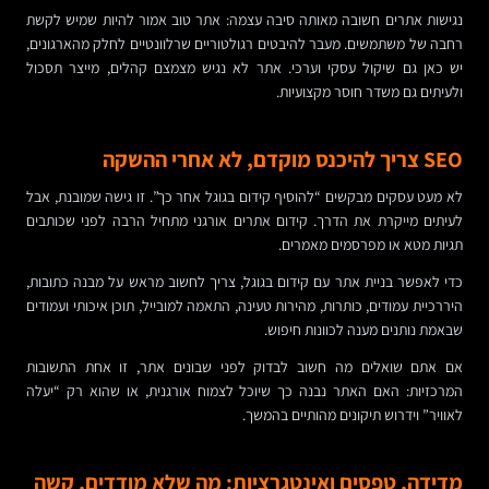
נגישות אתרים חשובה מאותה סיבה עצמה: אתר טוב אמור להיות שמיש לקשת
רחבה של משתמשים. מעבר להיבטים רגולטוריים שרלוונטיים לחלק מהארגונים,
יש כאן גם שיקול עסקי וערכי. אתר לא נגיש מצמצם קהלים, מייצר תסכול
ולעיתים גם משדר חוסר מקצועיות.
SEO צריך להיכנס מוקדם, לא אחרי ההשקה
לא מעט עסקים מבקשים “להוסיף קידום בגוגל אחר כך”. זו גישה שמובנת, אבל
לעיתים מייקרת את הדרך. קידום אתרים אורגני מתחיל הרבה לפני שכותבים
תגיות מטא או מפרסמים מאמרים.
כדי לאפשר בניית אתר עם קידום בגוגל, צריך לחשוב מראש על מבנה כתובות,
היררכיית עמודים, כותרות, מהירות טעינה, התאמה למובייל, תוכן איכותי ועמודים
שבאמת נותנים מענה לכוונות חיפוש.
אם אתם שואלים מה חשוב לבדוק לפני שבונים אתר, זו אחת התשובות
המרכזיות: האם האתר נבנה כך שיוכל לצמוח אורגנית, או שהוא רק “יעלה
לאוויר” וידרוש תיקונים מהותיים בהמשך.
מדידה, טפסים ואינטגרציות: מה שלא מודדים, קשה