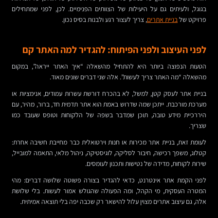
בגוגל, ולעיתים גם על היעילות של הצוותים הפנימיים. לכן, לפני שמתחילים
פרויקט של
בניית אתרים
, צריך לעצור רגע ולבנות בסיס נכון.
לפני העיצוב ולפני הפיתוח: להגדיר למה האתר קם
הטעות הנפוצה ביותר היא להתחיל מהשאלה “איך האתר ייראה”, במקום
מהשאלה “מה האתר צריך לעשות”. אלה שני דברים שונים מאוד.
בניית אתר לעסק קטן, למשל, לא בהכרח דורשת עשרות עמודים, אנימציות או
מערכת מורכבת. ייתכן שמה שדרוש באמת הוא אתר תדמית חד, ברור, מהיר, עם
היררכיית מידע טובה, תוכן שמדבר בשפה של הלקוחות וטופס שעובד כמו
שצריך.
לעומת זאת, בניית אתר מכירות או חנות וירטואלית כבר מחייבת חשיבה אחרת:
קטלוג, משפך רכישה, חיבור לסליקה, לוגיסטיקה, ניהול מלאי, התאמה למובייל,
שירות לקוחות, מדידה של נטישות ותכנון לעומסים.
לפני הקמת אתר אינטרנט, כדאי להגדיר בצורה פשוטה שלושה דברים: מהי
המטרה העסקית, מי הקהל, ומה הפעולה שהגולש אמור לעשות. בלי שלושת
אלה, גם עיצוב אתרים מצוין עלול להישאר רק שכבה יפה בלי תוצאה אמיתית.