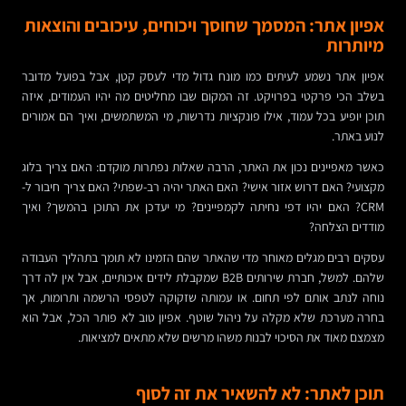
אפיון אתר: המסמך שחוסך ויכוחים, עיכובים והוצאות
מיותרות
אפיון אתר נשמע לעיתים כמו מונח גדול מדי לעסק קטן, אבל בפועל מדובר
בשלב הכי פרקטי בפרויקט. זה המקום שבו מחליטים מה יהיו העמודים, איזה
תוכן יופיע בכל עמוד, אילו פונקציות נדרשות, מי המשתמשים, ואיך הם אמורים
לנוע באתר.
כאשר מאפיינים נכון את האתר, הרבה שאלות נפתרות מוקדם: האם צריך בלוג
מקצועי? האם דרוש אזור אישי? האם האתר יהיה רב-שפתי? האם צריך חיבור ל-
CRM? האם יהיו דפי נחיתה לקמפיינים? מי יעדכן את התוכן בהמשך? ואיך
מודדים הצלחה?
עסקים רבים מגלים מאוחר מדי שהאתר שהם הזמינו לא תומך בתהליך העבודה
שלהם. למשל, חברת שירותים B2B שמקבלת לידים איכותיים, אבל אין לה דרך
נוחה לנתב אותם לפי תחום. או עמותה שזקוקה לטפסי הרשמה ותרומות, אך
בחרה מערכת שלא מקלה על ניהול שוטף. אפיון טוב לא פותר הכל, אבל הוא
מצמצם מאוד את הסיכוי לבנות משהו מרשים שלא מתאים למציאות.
תוכן לאתר: לא להשאיר את זה לסוף