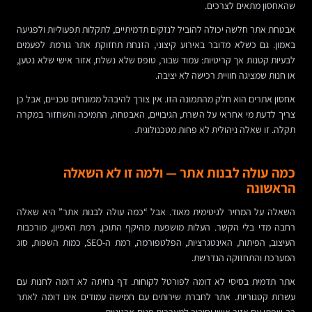
שהאחסון מתאים לצרכים.
אבטחת אתר חלשה יכולה להוביל לנזקים תדמיתיים, לתקלות תפעוליות ולפגיעה
באמון. גם כשלא מדובר באירוע קיצוני, הזנחת תחזוקת אתר גורמת לפעמים
לבעיות קטנות אך קריטיות: עמוד שבור, טופס שלא נשלח, אזור אישי שלא נטען,
או חנות שמציגה חוויית רכישה לא יציבה.
אחסון אתרים הוא חלק מהתמונה הזו. אין צורך להיבהל ממונחים טכניים, אבל כן
צריך לדעת מי אחראי על השרת, הגיבויים, האבטחה, התמיכה והשחזור במקרה
תקלה. זו שאלה ניהולית לא פחות מטכנולוגית.
כמה עולה לבנות אתר — ולמה זו לא השאלה
הראשונה
השאלה על המחיר לגיטימית מאוד. אבל “כמה עולה לבנות אתר” היא שאלה
רחבה מדי בלי הקשר. העלות מושפעת מהיקף התוכן, רמת האפיון, מורכבות
העיצוב, הפיתוח, האינטגרציות, הפלטפורמה, רמת ה-SEO, כמות השפות, סוג
המערכת והתחזוקה הנדרשת.
אתר תדמית בסיסי לא דומה לפורטל לקוחות. דף נחיתה לא דומה לחנות עם
עשרות קטגוריות. אתר לחברת שירותים עם חמישה עמודים אינו דומה לאתר
רב-שפתי עם אזור אישי וחיבור למערכות פנים-ארגוניות.