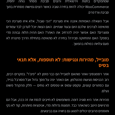
שמתמקדים בחנות וירטואלית ורוצים סביבת מסחר נוחה יחסית.
WooCommerce יכולה להיות בחירה טובה כאשר רוצים גמישות מסחרית בתוך
סביבת וורדפרס.
אבל השאלה האמיתית איננה איזו מערכת “הכי טובה”, אלא איזו מערכת הכי
מתאימה לצרכים שלכם היום ובעוד שנתיים. האם הצוות יוכל לעדכן לבד עמודים
ומוצרים? האם אפשר יהיה להרחיב את האתר? האם תהיה תלות גבוהה מדי
בספק? האם התחזוקה סבירה? בחירה לא מתאימה בתחילת הדרך מייצרת לא
פעם עלויות כפולות בהמשך.
מובייל, מהירות ונגישות: לא תוספות, אלא תנאי
בסיס
אתר רספונסיבי ואתר מותאם למובייל הם כבר מזמן לא “פיצ'ר”. במקרים רבים,
רוב הכניסות מגיעות מהטלפון. אם האתר יפה על מסך גדול אבל מסורבל בנייד,
עם כפתורים קטנים, טקסט עמוס או טפסים לא נוחים — חלק מהקהל פשוט
נעלם.
מהירות אתר היא סוגיה דומה. משתמשים לא חייבים לנסח את זה ככה, אבל הם
מרגישים היטב כשהאתר כבד. תמונות גדולות מדי, אנימציות מיותרות, קוד לא נקי
ותוספים מרובים יכולים לפגוע גם בחוויה וגם בביצועים.