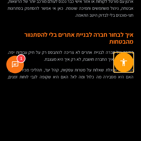
ארגון עם פורטל לקוחות או אזור אישי כבר נכנס לעולם מורכב יותר של הרשאות,
אבטחה, ניהול משתמשים ותמיכה שוטפת. כאן אי אפשר להסתפק בפתרונות
חצי-מוכנים בלי לבדוק היטב התאמה.
איך לבחור חברה לבניית אתרים בלי להסתנוור
מהבטחות
בחירה של חברה לבניית אתרים לא צריכה להתבסס רק על תיק עבודות יפה.
כדאי לבדוק איך החברה חושבת, לא רק איך היא מעצבת.
1
האם היא שואלת שאלות על מטרות עסקיות, קהל יעד, תהליכי מכירה ותוכן?
האם היא מסבירה מה כלול ומה לא? האם היא שקופה לגבי לוחות זמנים,
מגבלות, תחזוקה ותלות במערכת? האם היא יודעת להראות פרויקטים דומים
באופי, לא רק יפים לעין?
גם רמת הבהירות חשובה. ספק טוב לא אמור להציף בז'רגון, אבל גם לא לטשטש
מורכבויות. בניית אתר מקצועי היא עבודה משולבת של אסטרטגיה, תוכן, UX,
עיצוב, פיתוח, SEO ותחזוקה. כשאחד החלקים מוזנח, כל המערכת מרגישה את
זה.