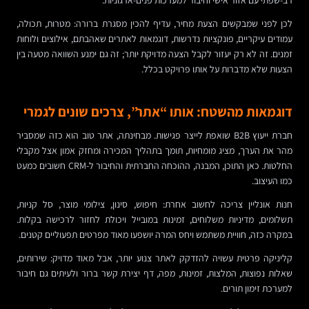
לכן לפני שמבקשים הצעת מחיר, עדיף להכין מסגרת ברורה: מטרות, תכולה,
עמודים עיקריים, פונקציות נדרשות, דוגמאות לאתרים שאהבתם, אילוצים ולוחות
זמנים. זה לא רק יעזור לקבל הצעה מדויקת יותר; זה גם ימנע השוואה מטעה בין
הצעות שלא מדברות על אותו פרויקט בכלל.
דוגמאות מהשטח: אותו “אתר”, צרכים שונים לגמרי
חברת ייעוץ B2B שואפת לייצר פגישות. מבחינתה, אתר טוב הוא כזה שמסביר
מהר את הערך, מציג מומחיות, תומך בתהליך המכירה ומחזק אמון אצל מקבלי
החלטות. כאן התוכן, המבנה, ההוכחה החברתית והחיבור ל-CRM חשובים כמעט
כמו העיצוב.
חנות אונליין צריכה לחשוב אחרת: חיפוש, סינון, צילומי מוצר, סל קניות,
תשלומים, מדיניות משלוחים, זמינות במובייל ויכולת לחזור לרכישה בקלות.
במקרה כזה, חוויית משתמש ויחס המרה יושפעו מאוד מפרטים תפעוליים קטנים.
קליניקה פרטית עשויה להזדקק לאתר צנוע יותר, אבל מאוד מדויק: שירותים,
שאלות נפוצות, המלצות, זמינות, מפה, דף יצירת קשר ברור ולעיתים גם חיבור
למערכת זימון תורים.