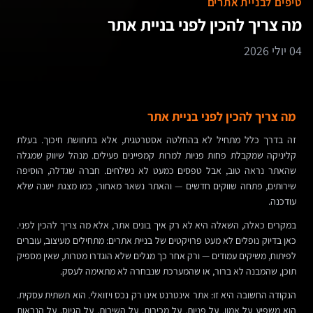
טיפים לבניית אתרים
מה צריך להכין לפני בניית אתר
04 יולי 2026
מה צריך להכין לפני בניית אתר
זה בדרך כלל מתחיל לא בהחלטה אסטרטגית, אלא בתחושת חיכוך. בעלת
קליניקה שמקבלת פחות פניות למרות קמפיינים פעילים. מנהל שיווק שמגלה
שהאתר נראה טוב, אבל טפסים כמעט לא נשלחים. חברה שגדלה, הוסיפה
שירותים, פתחה שווקים חדשים — והאתר נשאר מאחור, כמו מצגת ישנה שלא
עודכנה.
במקרים כאלה, השאלה היא לא רק איך בונים אתר, אלא מה צריך להכין לפני.
כאן בדיוק נופלים לא מעט פרויקטים של בניית אתרים: מתחילים מעיצוב, עוברים
לפיתוח, משיקים עמודים — ורק אחר כך מגלים שלא הוגדרו מטרות, שאין מספיק
תוכן, שהמבנה לא ברור, או שהמערכת שנבחרה לא מתאימה לעסק.
הנקודה החשובה היא זו: אתר אינטרנט אינו רק נכס ויזואלי. הוא תשתית עסקית.
הוא משפיע על אמון, על פניות, על מכירות, על השירות, על הגיוס, על הנראות