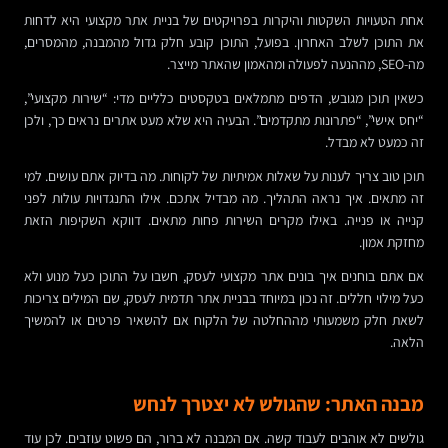
אחת הטעויות השקטות והיקרות בפרויקטים של בניית אתר מקצועי היא לדחות
את התוכן לשלב האחרון. בפועל, התוכן קובע חלק גדול מהמבנה, מהמסרים,
מה-SEO, מההנעה לפעולה ומהאמון שהאתר מייצר.
כשאין תוכן מגובש, הדפים מתמלאים בטקסטים כלליים מדי: “שירות מקצועי”,
“יחס אישי”, “פתרונות מתקדמים”. הבעיה היא שלא מעט אתרים נראים כך, ולכן
זה כמעט לא מבדל.
תוכן טוב צריך לענות על שאלות אמיתיות של לקוחות. מה בדיוק אתם עושים. למי
זה מתאים. איך נראה התהליך. מה מבדיל אתכם. אילו התנגדויות עולות לפני
קנייה או פנייה. באילו מקרים השירות פחות מתאים. דווקא השקיפות הזאת
מחזקת אמון.
אם אתם בוחנים איך בונים אתר מקצועי לעסק, חשבו על התוכן כעל מנוע ולא
כעל מילוי חללים. זה נכון במיוחד בבניית אתר תדמית לעסק, שם המילים צריכות
לשאת חלק משמעותי מההחלטה של הלקוח אם להשאיר פרטים או להמשיך
הלאה.
מבנה האתר: שהגולש לא יצטרך לנחש
גולשים לא אוהבים לעבוד קשה. אם המבנה לא ברור, הם פשוט עוזבים. לכן עוד