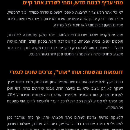
מתי עדיף לבנות חדש, ומתי לשדרג אתר קיים
לא כל אתר חלש צריך להיבנות מאפס. לפעמים שדרוג ממוקד יכול להספיק:
שיפור עמוד בית, עדכון שפה עיצובית, שיפור מהירות, בניית דפי נחיתה, חידוד
מסרים, תיקון בעיות מובייל או חיבור לכלי מדידה.
אבל יש מקרים שבהם שדרוג הוא פלסטר. אתר מיושן עם מבנה לא ברור,
תוספים ישנים, בעיות אבטחה, קוד מסורבל, תלות בספק קודם וחוסר גמישות
ניהולי — לעיתים פשוט לא מצדיק תיקונים נקודתיים. במקרה כזה, בניית אתר
מקצועי מחדש יכולה להיות מהלך חסכוני ונכון יותר בטווח הבינוני.
דוגמאות מהשטח: אותו “אתר”, צרכים שונים לגמרי
חברת ייעוץ B2B צריכה אתר תדמית שמייצר אמון. מבחינתה, מחיר האתר צריך
לשקף לא רק עיצוב אלא גם כתיבה חדה, מבנה שירותים ברור, דפי תוכן
למגזרים שונים, אזור מאמרים מקצועיים, טפסי פנייה איכותיים וחיבור ל-CRM.
אם האתר לא מסייע לצוות המכירות להסביר ערך ולהכשיר לידים, הוא מפספס
את תפקידו.
קליניקה פרטית צריכה לעיתים אתר תמציתי יותר, אך כזה שמדבר נכון
למטופלים: הצגת שירותים בגובה העיניים, ביוגרפיה אמינה, שאלות נפוצות,