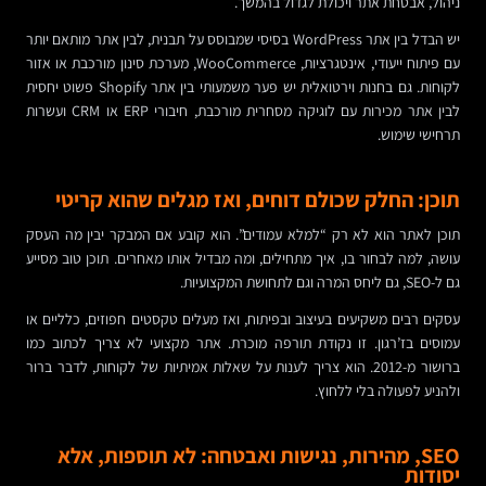
ניהול, אבטחת אתר ויכולת לגדול בהמשך.
יש הבדל בין אתר WordPress בסיסי שמבוסס על תבנית, לבין אתר מותאם יותר
עם פיתוח ייעודי, אינטגרציות, WooCommerce, מערכת סינון מורכבת או אזור
לקוחות. גם בחנות וירטואלית יש פער משמעותי בין אתר Shopify פשוט יחסית
לבין אתר מכירות עם לוגיקה מסחרית מורכבת, חיבורי ERP או CRM ועשרות
תרחישי שימוש.
תוכן: החלק שכולם דוחים, ואז מגלים שהוא קריטי
תוכן לאתר הוא לא רק “למלא עמודים”. הוא קובע אם המבקר יבין מה העסק
עושה, למה לבחור בו, איך מתחילים, ומה מבדיל אותו מאחרים. תוכן טוב מסייע
גם ל-SEO, גם ליחס המרה וגם לתחושת המקצועיות.
עסקים רבים משקיעים בעיצוב ובפיתוח, ואז מעלים טקסטים חפוזים, כלליים או
עמוסים בז’רגון. זו נקודת תורפה מוכרת. אתר מקצועי לא צריך לכתוב כמו
ברושור מ-2012. הוא צריך לענות על שאלות אמיתיות של לקוחות, לדבר ברור
ולהניע לפעולה בלי ללחוץ.
SEO, מהירות, נגישות ואבטחה: לא תוספות, אלא
יסודות