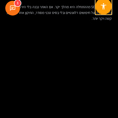
1
גם הזנחת SEO מההתחלה היא מהלך יקר. אם האתר נבנה בלי היררכיית תוכן,
בלי מחשבה על חיפושים רלוונטיים ובלי בסיס טכני מסודר, התיקון אחר כך לרוב
קשה ויקר יותר.
ועוד טעות שחוזרת שוב ושוב: עומס יתר. אנימציות, אפקטים, עמודים עמוסים,
פופ-אפים בלי סוף וקוד לא נקי. זה אולי מרשים בדמו, אבל במציאות זה עלול
לפגוע במהירות אתר, בחוויית משתמש, בהתאמה למובייל וביחס ההמרה.
איך לבחור חברה לבניית אתרים בלי ליפול להצעה
נוצצת
כאן כדאי לבחון לא רק תיק עבודות, אלא גם דרך עבודה. האם הספק שואל
שאלות עסקיות, או רק מדבר על צבעים ופונטים? האם יש תהליך אפיון? האם
מגדירים מטרות מדידות? האם מסבירים מה כלול ומה לא? האם יש שקיפות לגבי
תחזוקה, אחסון אתרים, הרשאות, גיבויים ותוספים?
חברה לבניית אתרים לא צריכה רק לדעת לפתח. היא צריכה להבין שיווק, מבנה
תוכן, חוויית משתמש, בסיס SEO, מדידה, אבטחה ועבודה לטווח ארוך. לא
בהכרח הכול ייעשה בתוך אותו צוות, אבל צריכה להיות ראייה מערכתית.
עוד סימן טוב הוא יכולת להסביר מורכבות בשפה פשוטה. אם כל שיחה נשמעת