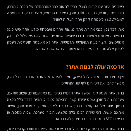
כשבונים אתר עם קידום בגוגל, צריך לחשוב כבר מההתחלה על מבנה כותרות,
היררכיית עמודים, כתובות URL, תוכן, קישורים פנימיים, מהירות טעינה והתאמה
למובייל. SEO לא מתחיל רק אחרי העלייה לאוויר.
אותו דבר נכון לגבי מהירות אתר, נגישות אתרים ואבטחת מידע. אתר איטי פוגע
בחוויית המשתמש ולעיתים גם בביצועים השיווקיים. אתר לא נגיש עלול להרחיק
משתמשים וליצור בעיה תפעולית ותדמיתית. אתר לא מאובטח חושף את העסק
לסיכון שלא תמיד מורגש ביום הראשון — עד שמשהו משתבש.
אז כמה עולה לבנות אתר?
אין מחירון אחד מקובל לכל השוק, וחשוב להיזהר מהבטחות גורפות. ובכל זאת,
אפשר להבין את הטווחים לפי סוג הפרויקט.
בניית אתר לעסק קטן, למשל אתר תדמית בסיסי עם כמה עמודים, עיצוב מותאם,
מערכת ניהול תוכן, טופס יצירת קשר והתאמה למובייל, תהיה בדרך כלל בקצה
הנמוך יותר של הסקאלה. ברגע שנכנסים לאפיון עמוק, כתיבת תוכן, עיצוב
מותאם אישית, דפי שירות רבים, בלוג מקצועי, חיבורי מערכת, שפות נוספות או
דרישות SEO מתקדמות — המחיר עולה בהתאם.
בניית אתר תדמית לעסק בינוני או לחברה שמבקשת לייצר נוכחות מקצועית יותר,