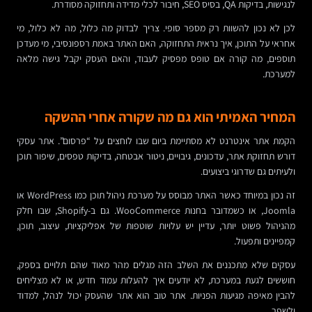
לנגישות, בדיקות QA, בסיס SEO, חיבור לכלי מדידה ותחזוקה מסודרת.
לכן לא נכון להשוות רק מספר סופי. צריך לבדוק מה כלול, מה לא כלול, מי
אחראי על התוכן, איך נראית התחזוקה, האם האתר באמת רספונסיבי, מי מעדכן
תוספים, מה קורה אם טופס מפסיק לעבוד, והאם העסק יקבל גישה מלאה
למערכת.
המחיר האמיתי הוא גם מה שקורה אחרי ההשקה
הקמת אתר אינטרנט לא מסתיימת ביום שבו לוחצים על “פרסום”. אתר עסקי
דורש תחזוקת אתר, עדכונים, גיבויים, ניטור אבטחה, בדיקות טפסים, שיפור תוכן
ולעיתים גם שדרוגי ביצועים.
זה נכון במיוחד כאשר האתר מבוסס על מערכת ניהול תוכן כמו WordPress או
Joomla, או כשמדובר בחנות WooCommerce. גם ב-Shopify, שבו חלק
מהניהול פשוט יותר, עדיין יש עלויות שוטפות של אפליקציות, עיצוב, תוכן,
קמפיינים ותפעול.
עסקים שלא מתכננים את השלב הזה מגלים מהר מאוד שהם תלויים בספק,
חוששים לגעת במערכת, לא יודעים איך להעלות עמוד חדש, או לא מצליחים
להבין מאיפה מגיעות הפניות. אתר טוב הוא אתר שהעסק יכול לנהל, למדוד
ולשפר.