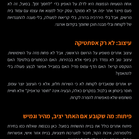
אחת הטעויות הנפוצות היא לדלג על האפיון כדי “לחסוך זמן”. בפועל, זה לא
פעם מייצר אתר יפה אך לא ממוקד. עסק יכול למצוא את עצמו עם עמוד בית
מרשים, אבל בלי היררכיה ברורה, בלי קריאות לפעולה, בלי מענה להתנגדויות
של לקוחות ובלי מבנה תוכן שתומך בקידום אורגני.
עיצוב: לא רק אסתטיקה
עיצוב אתרים משפיע על הרושם הראשוני, אבל לא פחות מזה על השימושיות.
עיצוב טוב לא נמדד רק ביופי אלא בבהירות. האם הכפתורים בולטים? האם
הטקסט קריא? האם הדף עמוס מדי? האם במובייל אפשר לבצע פעולה בלי
להתאמץ?
יש אתרים שמאבדים לקוחות לא כי השירות חלש, אלא כי העיצוב יוצר עומס,
חוסר ביטחון או בלבול. במקרים כאלה, הבעיה אינה “חוסר טראפיק” אלא חוויית
משתמש שלא מאפשרת להמרה לקרות.
פיתוח: מה שקובע אם האתר יציב, מהיר וגמיש
פיתוח אתרים כולל את בניית התשתית בפועל. כאן נכנסות שאלות כמו בחירת
פלטפורמה, איכות הקוד, חיבור למערכות חיצוניות, בניית אזור אישי, אפשרויות