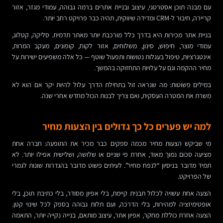
עם מבנה תוכן אסטרטגי, עיצוב ובניית אתרים ברמה גבוהה, עמודי מגזר, אזור
קריירה, חיבור ל-CRM ומדידה שיווקית, תהיה כבר פרויקט רחב יותר.
בניית אתר מכירות היא בדרך כלל מורכבת יותר מאתר תדמית. סליקה, קטלוג,
עמודי מוצר, חיפוש, סינון, משלוחים, אזור לקוח, קופונים, מעקב המרות,
אינטגרציות, טיפול בעגלות נטושות ותפעול שוטף — כל אלה משפיעים ישירות על
מחיר ההקמה וגם על עלויות התחזוקה בהמשך.
במילים פשוטות: מה שנראה זול בתחילת הדרך עלול להיות יקר אם הוא לא
משרת את המטרה העסקית, ואם צריך לבנות הכול מחדש אחרי שנה.
למה יש פערים כל כך גדולים בין הצעות מחיר
מי שביקש הצעות מחיר מכמה ספקים כבר מכיר את התופעה: חברה אחת
מציעה סכום נמוך מאוד, אחרת פי שניים או שלושה, ושלישית אפילו יותר. לא
תמיד מדובר בניסיון “לנפח מחיר”. לעיתים פשוט מדובר בהגדרות שונות לגמרי
של הפרויקט.
הצעה אחת עשויה לכלול תבנית קיימת, בלי אפיון מסודר, בלי כתיבת תוכן, בלי
אופטימיזציה למהירות, בלי הדרכה, ועם תלות גבוהה בספק לכל שינוי קטן.
הצעה אחרת כוללת מחקר, אפיון אתר, עיצוב מותאם, בנייה נקייה יותר, התאמה