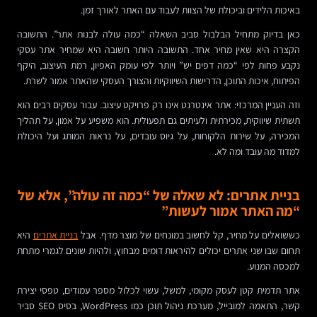
באיכות הלידים וביכולת של הצוות לעבוד עם האתר לאורך זמן.
כאן בדיוק מתחיל הבלבול סביב השאלה “כמה עולה לבנות אתר”. התשובה
הקצרה היא שאין מחיר אחד. התשובה היותר חשובה היא שמחיר אתר עסקי
נקבע פחות לפי “כמה דפים יש” ויותר לפי עומק האפיון, רמת העיצוב, היקף
הפיתוח, איכות התוכן, הדרישות השיווקיות והצורך העסקי שהאתר אמור לשרת.
וזה העניין המרכזי: אתר אינטרנט אינו רק פרויקט עיצוב. עבור עסקים רבים הוא
תשתית שיווקית, מכירתית ולעיתים גם תפעולית. הוא משפיע על אמון, על תהליך
המכירה, על שירות הלקוחות, על גיוס עובדים, על נראות המותג ועל היכולת
למדוד מה עובד ומה לא.
בניית אתרים: לא שאלה של “כמה זה עולה”, אלא של
“מה האתר אמור לעשות”
כששואלים על מחיר, קל לחשוב במונחים של מוצר מדף. אבל
בניית אתרים
היא
תחום שבו שני אתרים יכולים להיראות דומים מבחוץ, ולהיות שונים לגמרי מתחת
למכסה המנוע.
אתר תדמית קטן לעסק מקומי, למשל, עשוי לכלול מספר עמודים, טפסי יצירת
קשר, התאמה למובייל, מערכת ניהול תוכן כמו WordPress, בסיס SEO סביר