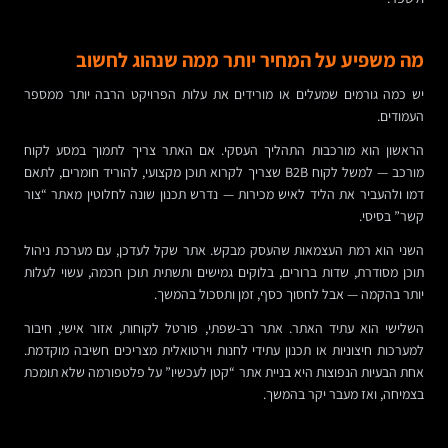
מה משפיע על המחיר יותר ממה שנהוג לחשוב
יש כמה גורמים שמעלים או מורידים את עלות הפרויקט הרבה יותר ממספר
העמודים.
הראשון הוא מורכבות התהליך העסקי. אם האתר צריך לתמוך במסע לקוח
מורכב — למשל לקוח B2B שצריך לקרוא תוכן מקצועי, להוריד חומרים, לתאם
דמו ולהעביר את הליד לאיש מכירות — נדרש תכנון שונה לחלוטין מאתר “צור
קשר” בסיסי.
השני הוא רמת העצמאות שהעסק מבקש. אתר שקל לעדכן, עם מערכת ניהול
תוכן מסודרת, שדות ברורים, בלוקים גמישים ותשתית תוכן חכמה, עשוי לעלות
יותר בהקמה — אבל לחסוך כסף, זמן ותסכול בהמשך.
השלישי הוא עתיד האתר. אתר רב-שפתי, פורטל לקוחות, אזור אישי, חיבור
למערכות חיצוניות או תכנון עתידי לחנות וירטואלית מצריכים חשיבה מוקדמת.
אחת הבעיות הנפוצות היא בניית אתר “קטן לעכשיו” על פלטפורמה שלא תומכת
בצמיחה, ואז מעבר יקר בהמשך.