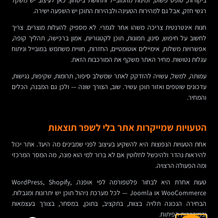
ביקורות, טופס פשוט, זמינות מהמובייל ותחושת ביטחון. כאן לעיצוב יש משקל
רגשי חזק, אבל גם למהירות הטעינה ולבהירות התוכן יש השפעה ישירה.
חנות אינטרנטית צריכה משהו אחר לגמרי. לא מספיק להעלות מוצרים. צריך
לחשוב על חיפוש, סינון, תמונות, תוכן לקטגוריות, אמון ברכישה, תהליך קופה,
אפשרויות משלוח, אימיילים אוטומטיים, החזרות, חוויית משתמש במובייל וניתוח
עגלות נטושות. מחיר האתר משקף את המורכבות הזאת.
עמותה, למשל, עשויה להזדקק לאתר שמשלב סיפור, תרומות, שקיפות, נגישות,
עדכונים שוטפים ואזור תוכן עשיר. שוב, הצורך שונה — ולכן גם המבנה, הכלים
והמחיר.
הטעויות שמייקרות אתר בלי לשפר תוצאות
אחת הטעויות הנפוצות היא להשקיע בעיצוב לפני שמבינים מה היעד. אתר יכול
להיראות נהדר ולהיכשל לחלוטין אם לא ברור למי הוא פונה, מה המסר המרכזי
ומה הפעולה הרצויה.
טעות אחרת היא לבחור פלטפורמה לפי אופנה. WordPress, Shopify,
WooCommerce או Joomla — לכל מערכת ניהול תוכן יש יתרונות ומגבלות.
הבחירה הנכונה תלויה בצוות, בתקציב, בתוכן, במסחר, בצורך בעצמאות
ובמורכבות הפיתוח.