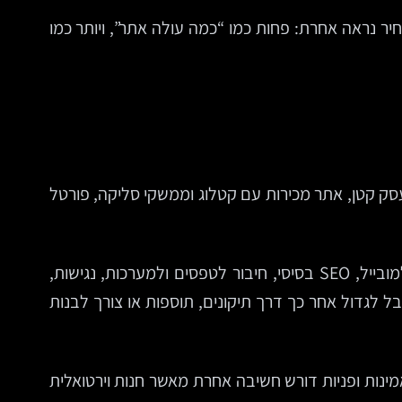
יר נראה אחרת: פחות כמו “כמה עולה אתר”, ויותר כמו
סק קטן, אתר מכירות עם קטלוג וממשקי סליקה, פורטל
בדרך כלל, המחיר מושפע משילוב של כמה שכבות: אפיון האתר, עיצוב אתרים, פיתוח אתרים, הזנת תוכן, התאמה למובייל, SEO בסיסי, חיבור לטפסים ולמערכות, נגישות,
לגדול אחר כך דרך תיקונים, תוספות או צורך לבנות
ינות ופניות דורש חשיבה אחרת מאשר חנות וירטואלית