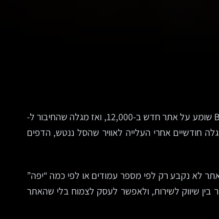
בעלת קליניקה משדרגת אתר ישן ומקבלת הצעה אחת ב-4,500 שקל והצעה אחרת ב-28,000. מנהל שיווק בחברת B2B שומע על אתר חדש ב-12,000, ואז מגלה שהחיבור ל-
צץ, אבל מגלה חודשיים אחרי העלייה לאוויר שהסל ננטש, הדפים
תר לא נקבע רק לפי מספר עמודים או לפי כמה “יפה”
ר בין שיווק לשירות, ולאפשר לעסק לצמוח בלי שהאתר