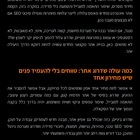
חידוד מסרים, שיפור התאמה למובייל והטמעת כלי מדידה. במקרה כזה, הקמת
אתר אינטרנט מחדש מאפס עלולה לייצר עלויות מיותרות ואפילו סיכוני SEO אם
לא מבצעים מעבר נכון.
מנגד, אם האתר נבנה על מערכת מיושנת, קשה לעריכה, איטי, לא מאובטח, לא
רספונסיבי או עמוס בפתרונות זמניים, שדרוג עלול להפוך לניסיון יקר לשפץ שלד
לא מתאים. כאן, בניית אתר מקצועי מחדש עשויה להיות דווקא הדרך היעילה
יותר.
כמה עולה שדרוג אתר: טווחים בלי להעמיד פנים
שיש מחירון אחד
אי אפשר לתת מחיר אחד אמין שמתאים לכל פרויקט, אבל אפשר להסביר את
ההיגיון. שדרוג בסיסי של אתר תדמית קטן, עם כמה עמודים, רענון עיצובי,
התאמה למובייל, שיפור טפסים וניקוי חוויית משתמש, יהיה בדרך כלל בקצה
הנמוך יותר של הסקאלה.
שדרוג ביניים, כזה שכולל גם אפיון אתר, מבנה חדש לעמודים, עבודה על תוכן,
שיפור SEO טכני, מהירות, נגישות, תמונות, חיבורי מדידה ושדרוג מערכת ניהול
התוכן, כבר דורש צוות רחב יותר וזמן עבודה משמעותי יותר.