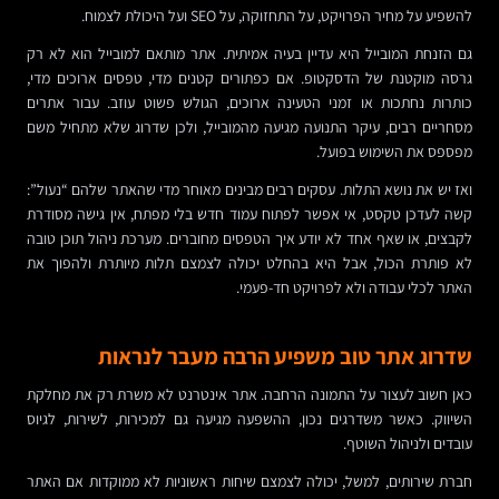
להשפיע על מחיר הפרויקט, על התחזוקה, על SEO ועל היכולת לצמוח.
גם הזנחת המובייל היא עדיין בעיה אמיתית. אתר מותאם למובייל הוא לא רק
גרסה מוקטנת של הדסקטופ. אם כפתורים קטנים מדי, טפסים ארוכים מדי,
כותרות נחתכות או זמני הטעינה ארוכים, הגולש פשוט עוזב. עבור אתרים
מסחריים רבים, עיקר התנועה מגיעה מהמובייל, ולכן שדרוג שלא מתחיל משם
מפספס את השימוש בפועל.
ואז יש את נושא התלות. עסקים רבים מבינים מאוחר מדי שהאתר שלהם “נעול”:
קשה לעדכן טקסט, אי אפשר לפתוח עמוד חדש בלי מפתח, אין גישה מסודרת
לקבצים, או שאף אחד לא יודע איך הטפסים מחוברים. מערכת ניהול תוכן טובה
לא פותרת הכול, אבל היא בהחלט יכולה לצמצם תלות מיותרת ולהפוך את
האתר לכלי עבודה ולא לפרויקט חד-פעמי.
שדרוג אתר טוב משפיע הרבה מעבר לנראות
כאן חשוב לעצור על התמונה הרחבה. אתר אינטרנט לא משרת רק את מחלקת
השיווק. כאשר משדרגים נכון, ההשפעה מגיעה גם למכירות, לשירות, לגיוס
עובדים ולניהול השוטף.
חברת שירותים, למשל, יכולה לצמצם שיחות ראשוניות לא ממוקדות אם האתר