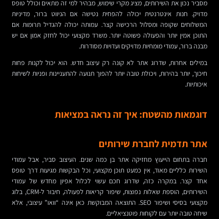
מסביר נכון את השירותים, מציג מקרי שימוש, מבהיר למי זה מתאים וכולל טופס
מדויק. חנות אינטרנטית יכולה להפחית נטישה אם הניווט ברור, מדיניות
המשלוחים שקופה ומסלול הרכישה קצר. עמותה יכולה להגדיל תרומות אם
התוכן אמין יותר והפעולה פשוטה יותר. משרד מקצועי יכול לחזק אמון אם יש
מבנה ברור, עמודי מומחיות מדויקים ועדויות מסודרות.
במילים אחרות, שדרוג אתר לא קונה רק עיצוב חדש. הוא יכול לקנות פחות
חיכוך, יותר בהירות, ויכולת טובה יותר להפוך תנועה להתעניינות ופניות לשיחות
איכותיות.
דוגמאות מהשטח: איך זה נראה במציאות
אתר תדמית לחברת שירותים
חברה בתחום הייעוץ מחזיקה אתר בן כמה שנים. העיצוב סביר, אבל עמודי
השירות כלליים מאוד, אין כמעט תוכן מקצועי, וכל הבקשות מגיעות דרך טופס
אחד קצר. במקרה כזה, שדרוג חכם עשוי לכלול אפיון מחדש של עמודי
השירותים, הוספת שאלות נפוצות, שיפור קריאות לפעולה, חיבור ל-CRM, בלוג
מקצועי בסיסי ושיפור SEO. התוצאה המבוקשת כאן אינה “וואו” עיצובי, אלא
שיחה טובה יותר עם לקוחות פוטנציאליים.