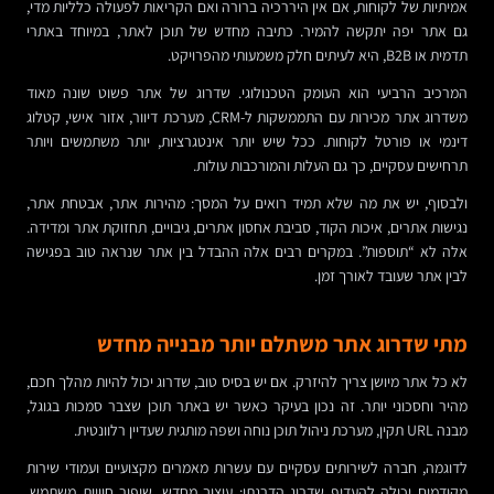
אמיתיות של לקוחות, אם אין היררכיה ברורה ואם הקריאות לפעולה כלליות מדי,
גם אתר יפה יתקשה להמיר. כתיבה מחדש של תוכן לאתר, במיוחד באתרי
תדמית או B2B, היא לעיתים חלק משמעותי מהפרויקט.
המרכיב הרביעי הוא העומק הטכנולוגי. שדרוג של אתר פשוט שונה מאוד
משדרוג אתר מכירות עם התממשקות ל-CRM, מערכת דיוור, אזור אישי, קטלוג
דינמי או פורטל לקוחות. ככל שיש יותר אינטגרציות, יותר משתמשים ויותר
תרחישים עסקיים, כך גם העלות והמורכבות עולות.
ולבסוף, יש את מה שלא תמיד רואים על המסך: מהירות אתר, אבטחת אתר,
נגישות אתרים, איכות הקוד, סביבת אחסון אתרים, גיבויים, תחזוקת אתר ומדידה.
אלה לא “תוספות”. במקרים רבים אלה ההבדל בין אתר שנראה טוב בפגישה
לבין אתר שעובד לאורך זמן.
מתי שדרוג אתר משתלם יותר מבנייה מחדש
לא כל אתר מיושן צריך להיזרק. אם יש בסיס טוב, שדרוג יכול להיות מהלך חכם,
מהיר וחסכוני יותר. זה נכון בעיקר כאשר יש באתר תוכן שצבר סמכות בגוגל,
מבנה URL תקין, מערכת ניהול תוכן נוחה ושפה מותגית שעדיין רלוונטית.
לדוגמה, חברה לשירותים עסקיים עם עשרות מאמרים מקצועיים ועמודי שירות
מקודמים יכולה להעדיף שדרוג הדרגתי: עיצוב מחדש, שיפור חוויית משתמש,