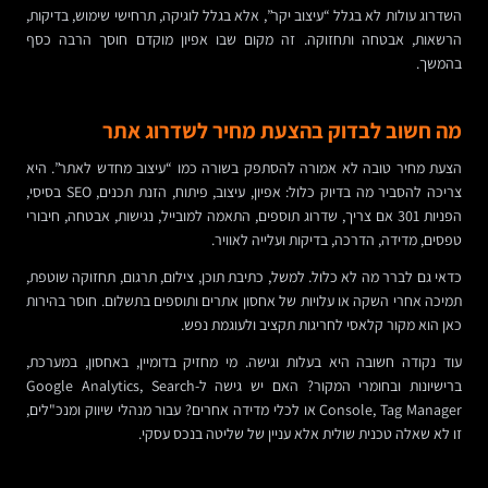
השדרוג עולות לא בגלל “עיצוב יקר”, אלא בגלל לוגיקה, תרחישי שימוש, בדיקות,
הרשאות, אבטחה ותחזוקה. זה מקום שבו אפיון מוקדם חוסך הרבה כסף
בהמשך.
מה חשוב לבדוק בהצעת מחיר לשדרוג אתר
הצעת מחיר טובה לא אמורה להסתפק בשורה כמו “עיצוב מחדש לאתר”. היא
צריכה להסביר מה בדיוק כלול: אפיון, עיצוב, פיתוח, הזנת תכנים, SEO בסיסי,
הפניות 301 אם צריך, שדרוג תוספים, התאמה למובייל, נגישות, אבטחה, חיבורי
טפסים, מדידה, הדרכה, בדיקות ועלייה לאוויר.
כדאי גם לברר מה לא כלול. למשל, כתיבת תוכן, צילום, תרגום, תחזוקה שוטפת,
תמיכה אחרי השקה או עלויות של אחסון אתרים ותוספים בתשלום. חוסר בהירות
כאן הוא מקור קלאסי לחריגות תקציב ולעוגמת נפש.
עוד נקודה חשובה היא בעלות וגישה. מי מחזיק בדומיין, באחסון, במערכת,
ברישיונות ובחומרי המקור? האם יש גישה ל-Google Analytics, Search
Console, Tag Manager או לכלי מדידה אחרים? עבור מנהלי שיווק ומנכ"לים,
זו לא שאלה טכנית שולית אלא עניין של שליטה בנכס עסקי.