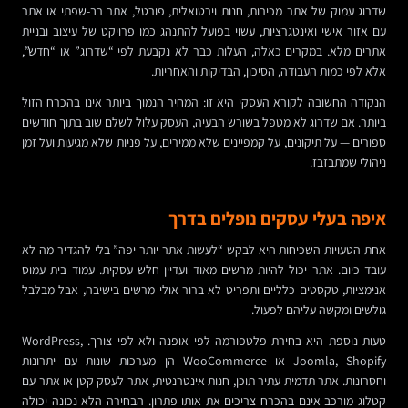
שדרוג עמוק של אתר מכירות, חנות וירטואלית, פורטל, אתר רב-שפתי או אתר
עם אזור אישי ואינטגרציות, עשוי בפועל להתנהג כמו פרויקט של עיצוב ובניית
אתרים מלא. במקרים כאלה, העלות כבר לא נקבעת לפי “שדרוג” או “חדש”,
אלא לפי כמות העבודה, הסיכון, הבדיקות והאחריות.
הנקודה החשובה לקורא העסקי היא זו: המחיר הנמוך ביותר אינו בהכרח הזול
ביותר. אם שדרוג לא מטפל בשורש הבעיה, העסק עלול לשלם שוב בתוך חודשים
ספורים — על תיקונים, על קמפיינים שלא ממירים, על פניות שלא מגיעות ועל זמן
ניהולי שמתבזבז.
איפה בעלי עסקים נופלים בדרך
אחת הטעויות השכיחות היא לבקש “לעשות אתר יותר יפה” בלי להגדיר מה לא
עובד כיום. אתר יכול להיות מרשים מאוד ועדיין חלש עסקית. עמוד בית עמוס
אנימציות, טקסטים כלליים ותפריט לא ברור אולי מרשים בישיבה, אבל מבלבל
גולשים ומקשה עליהם לפעול.
טעות נוספת היא בחירת פלטפורמה לפי אופנה ולא לפי צורך. WordPress,
Joomla, Shopify או WooCommerce הן מערכות שונות עם יתרונות
וחסרונות. אתר תדמית עתיר תוכן, חנות אינטרנטית, אתר לעסק קטן או אתר עם
קטלוג מורכב אינם בהכרח צריכים את אותו פתרון. הבחירה הלא נכונה יכולה