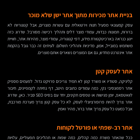
בניית אתר מכירות מתוך אתר ישן שלא מוכר
עסק קמעונאי מפעיל חנות וירטואלית עם עשרות מוצרים, אבל קטגוריות לא
ברורות, תמונות כבדות, עמודי מוצר דלים ותהליך רכישה מסורבל. שדרוג כזה
ייגע כנראה בארכיטקטורת מידע, דפי קטגוריה, עמודי מוצר, מהירות אתר, חוויית
משתמש במובייל, אמון, מדיניות ותהליכי תשלום. לעיתים זה כבר גובל בהקמת
אתר אינטרנט מחדש, גם אם המוצרים נשארים אותם מוצרים.
אתר לעסק קטן
קליניקה, סטודיו או משרד קטן לא תמיד צריכים פרויקט גדול. לפעמים מספיק
אתר רספונסיבי נקי, כמה עמודים כתובים היטב, דף נחיתה לקמפיינים, חיבור
לוואטסאפ, יומן פגישות או טפסים תקינים, יחד עם בסיס SEO סביר. כאן, שדרוג
אתר צריך להיות פרופורציונלי לעסק. לא כל עסק קטן צריך מערכת מורכבת,
אבל כמעט כל עסק צריך אתר ברור, מהיר ואמין.
אתר רב-שפתי או פורטל לקוחות
ככל שהאתר משרת כמה קהלים, כמה שפות או תהליכים תפעוליים, עלויות