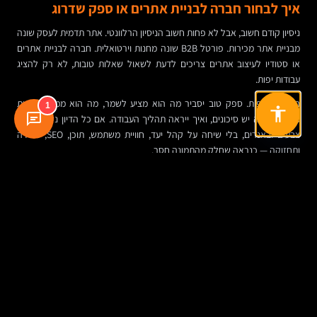
איך לבחור חברה לבניית אתרים או ספק שדרוג
ניסיון קודם חשוב, אבל לא פחות חשוב הניסיון הרלוונטי. אתר תדמית לעסק שונה
מבניית אתר מכירות. פורטל B2B שונה מחנות וירטואלית. חברה לבניית אתרים
או סטודיו לעיצוב אתרים צריכים לדעת לשאול שאלות טובות, לא רק להציג
עבודות יפות.
חפשו שקיפות. ספק טוב יסביר מה הוא מציע לשמר, מה הוא ממליץ לבנות
1
מחדש, איפה יש סיכונים, ואיך ייראה תהליך העבודה. אם כל הדיון נשאר סביב
צבעים ובאנרים, בלי שיחה על קהל יעד, חוויית משתמש, תוכן, SEO, מדידה
ותחזוקה — כנראה שחלק מהתמונה חסר.
כדאי גם לבדוק מה קורה אחרי העלייה לאוויר. אתר שלא מקבל תחזוקה, עדכוני
אבטחה, גיבויים ובקרה על טפסים עלול להישחק מהר מאוד. השקה היא לא סוף
הפרויקט; היא בדרך כלל תחילת השימוש האמיתי.
טבלה מסכמת: מה בודקים כשבוחנים מחיר שדרוג
אתר
נושא
מה זה כולל
איך זה משפיע על
למה זה חשוב
המחיר
עסקית