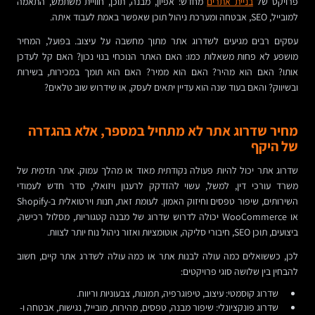
פרויקט של
בניית אתרים
מחדש: אפיון, מבנה, תוכן, חוויית משתמש, התאמה
למובייל, SEO, אבטחה ומערכת ניהול תוכן שאפשר באמת לעבוד איתה.
עסקים רבים מגיעים לשדרוג אתר מתוך מחשבה על עיצוב. בפועל, המחיר
מושפע לא פחות משאלות כמו: האם האתר הנוכחי בנוי נכון? האם קל לעדכן
אותו? האם הוא מהיר? האם הוא ממיר? האם הוא תומך במכירות, בשירות
ובשיווק? והאם בעוד שנה הוא עדיין יתאים לעסק, או שידרוש שוב טלאים?
מחיר שדרוג אתר לא מתחיל במספר, אלא בהגדרה
של היקף
שדרוג אתר יכול להיות פעולה נקודתית מאוד או מהלך עמוק. אתר תדמית של
משרד עורכי דין, למשל, עשוי להזדקק לרענון ויזואלי, סדר חדש לעמודי
השירותים, שיפור טפסים וחיזוק האמון. לעומת זאת, חנות וירטואלית ב-Shopify
או WooCommerce יכולה לדרוש שדרוג של מבנה קטגוריות, מסלול רכישה,
ביצועים, תוכן SEO, חיבורי סליקה, אוטומציות ואזור ניהול נוח יותר לצוות.
לכן, כששואלים כמה עולה לבנות אתר או כמה עולה לשדרג אתר קיים, חשוב
להבחין בין שלושה סוגי פרויקטים:
שדרוג קוסמטי: עיצוב, טיפוגרפיה, תמונות, צבעוניות וריווח.
שדרוג פונקציונלי: שיפור מבנה, טפסים, מהירות, מובייל, נגישות, אבטחה ו-