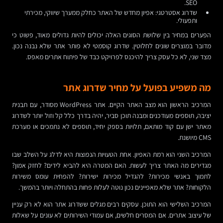
SEO.
שדרוג אסטרטגי: אפיון מחדש של האתר כחלק ממערך שיווקי, מכירתי
ותפעולי.
הפערים במחיר בין שלושת הסוגים האלה יכולים להיות גדולים מאוד, פשוט כי
מדובר במוצרים שונים לחלוטין. שדרוג קוסמטי לא פותר אתר שלא נבנה נכון.
מצד שני, לא כל עסק צריך להיכנס לפרויקט כבד של פיתוח אתרים מאפס.
מה משפיע בפועל על מחיר שדרוג אתר
המרכיב הראשון הוא מצב האתר הקיים. אתר WordPress מסודר, עם תבנית
יציבה, תוספים מעודכנים ומבנה תוכן סביר, יהיה בדרך כלל קל וזול יותר לשדרוג
מאתר ישן עם קוד מותאם, תלויות בספק יחיד, תוספים לא נתמכים או מערכת
CMS מיושנת.
המרכיב השני הוא רמת האפיון. אחת הטעויות הנפוצות היא לדלג על השלב שבו
מגדירים מה האתר צריך לעשות. האם המטרה היא להביא לידים? לחזק אמון?
לתמוך באנשי מכירות? להגדיל מכירות ישירות? להפחית עומס משירות
הלקוחות? אתר שלא מאפיינים נכון נוטה לעלות פחות בהתחלה ויותר בהמשך.
המרכיב השלישי הוא התוכן. עסקים רבים מגלים ששדרוג אתר הוא לא רק עניין
של עיצוב אתרים. אם המסרים חלשים, אם עמודי השירותים לא עונים על שאלות