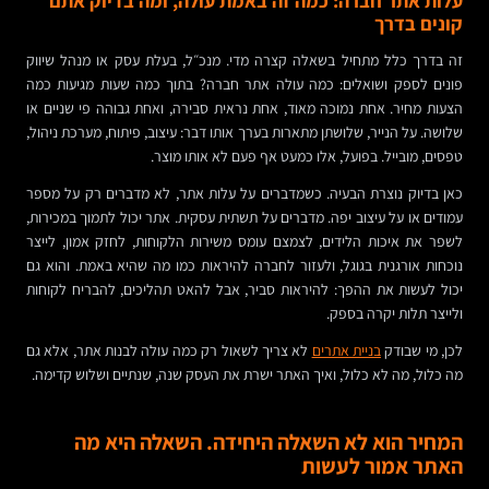
עלות אתר חברה: כמה זה באמת עולה, ומה בדיוק אתם
קונים בדרך
זה בדרך כלל מתחיל בשאלה קצרה מדי. מנכ״ל, בעלת עסק או מנהל שיווק
פונים לספק ושואלים: כמה עולה אתר חברה? בתוך כמה שעות מגיעות כמה
הצעות מחיר. אחת נמוכה מאוד, אחת נראית סבירה, ואחת גבוהה פי שניים או
שלושה. על הנייר, שלושתן מתארות בערך אותו דבר: עיצוב, פיתוח, מערכת ניהול,
טפסים, מובייל. בפועל, אלו כמעט אף פעם לא אותו מוצר.
כאן בדיוק נוצרת הבעיה. כשמדברים על עלות אתר, לא מדברים רק על מספר
עמודים או על עיצוב יפה. מדברים על תשתית עסקית. אתר יכול לתמוך במכירות,
לשפר את איכות הלידים, לצמצם עומס משירות הלקוחות, לחזק אמון, לייצר
נוכחות אורגנית בגוגל, ולעזור לחברה להיראות כמו מה שהיא באמת. והוא גם
יכול לעשות את ההפך: להיראות סביר, אבל להאט תהליכים, להבריח לקוחות
ולייצר תלות יקרה בספק.
לכן, מי שבודק
בניית אתרים
לא צריך לשאול רק כמה עולה לבנות אתר, אלא גם
מה כלול, מה לא כלול, ואיך האתר ישרת את העסק שנה, שנתיים ושלוש קדימה.
המחיר הוא לא השאלה היחידה. השאלה היא מה
האתר אמור לעשות