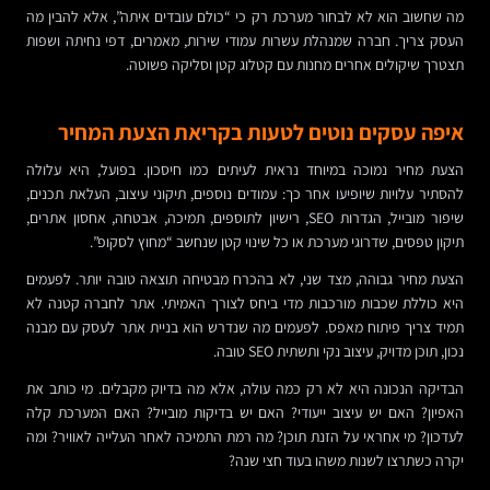
מה שחשוב הוא לא לבחור מערכת רק כי “כולם עובדים איתה”, אלא להבין מה
העסק צריך. חברה שמנהלת עשרות עמודי שירות, מאמרים, דפי נחיתה ושפות
תצטרך שיקולים אחרים מחנות עם קטלוג קטן וסליקה פשוטה.
איפה עסקים נוטים לטעות בקריאת הצעת המחיר
הצעת מחיר נמוכה במיוחד נראית לעיתים כמו חיסכון. בפועל, היא עלולה
להסתיר עלויות שיופיעו אחר כך: עמודים נוספים, תיקוני עיצוב, העלאת תכנים,
שיפור מובייל, הגדרות SEO, רישיון לתוספים, תמיכה, אבטחה, אחסון אתרים,
תיקון טפסים, שדרוגי מערכת או כל שינוי קטן שנחשב “מחוץ לסקופ”.
הצעת מחיר גבוהה, מצד שני, לא בהכרח מבטיחה תוצאה טובה יותר. לפעמים
היא כוללת שכבות מורכבות מדי ביחס לצורך האמיתי. אתר לחברה קטנה לא
תמיד צריך פיתוח מאפס. לפעמים מה שנדרש הוא בניית אתר לעסק עם מבנה
נכון, תוכן מדויק, עיצוב נקי ותשתית SEO טובה.
הבדיקה הנכונה היא לא רק כמה עולה, אלא מה בדיוק מקבלים. מי כותב את
האפיון? האם יש עיצוב ייעודי? האם יש בדיקות מובייל? האם המערכת קלה
לעדכון? מי אחראי על הזנת תוכן? מה רמת התמיכה לאחר העלייה לאוויר? ומה
יקרה כשתרצו לשנות משהו בעוד חצי שנה?