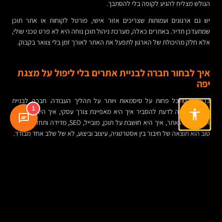
הגולש מצליח להגיע לקופה בלי להסתבך.
יש גם ארגונים ועמותות שצריכים אזור אישי, פורטל לקוחות או אתר תוכן
שמתעדכן תדיר. באתרים כאלה, מערכת ניהול תוכן נוחה היא לא פרט טכני שולי,
אלא חלק מהיכולת של הארגון לתפעל את האתר לאורך זמן בלי צוואר בקבוק.
איך לבחור חברה לבניית אתרים בלי ליפול על מצגת
יפה
כדאי להסתכל פחות על סיסמאות ויותר על תהליך העבודה. חברה לבניית
1
אתרים צריכה לדעת להסביר איך היא מאפיינת צורך עסקי, איך היא מתרגמת
אותו למבנה אתר, איך היא חושבת על תוכן, מובייל, SEO, מדידה ותחזוקה. אתר
טוב הוא תוצאה של חיבור בין אסטרטגיה, עיצוב וביצוע, לא של שלב אחד מבודד.
שווה גם לבדוק עד כמה העבודה שקופה. האם ברור מי עושה מה? האם יש
מסמך אפיון? האם מוסבר מה כלול ומה לא? האם יש דוגמאות לאתרים דומים
מבחינת מורכבות? האם המערכת תישאר בידיים שלכם? האם אפשר לעבוד עם
ספק SEO או תוכן אחר בעתיד, בלי להיתקע?
במילים אחרות: לא מספיק לשאול איך בונים אתר מקצועי לעסק. צריך לשאול גם
איך בונים אותו כך שיהיה אפשר לנהל, לשפר ולהצמיח אותו לאורך זמן.