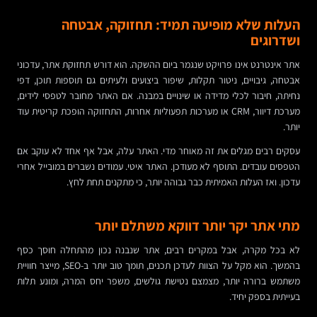
העלות שלא מופיעה תמיד: תחזוקה, אבטחה
ושדרוגים
אתר אינטרנט אינו פרויקט שנגמר ביום ההשקה. הוא דורש תחזוקת אתר, עדכוני
אבטחה, גיבויים, ניטור תקלות, שיפור ביצועים ולעיתים גם תוספות תוכן, דפי
נחיתה, חיבור לכלי מדידה או שינויים במבנה. אם האתר מחובר לטפסי לידים,
מערכת דיוור, CRM או מערכות תפעוליות אחרות, התחזוקה הופכת קריטית עוד
יותר.
עסקים רבים מגלים את זה מאוחר מדי. האתר עלה, אבל אף אחד לא עוקב אם
הטפסים עובדים. התוסף לא מעודכן. האתר איטי. עמודים נשברים במובייל אחרי
עדכון. ואז העלות האמיתית כבר גבוהה יותר, כי מתקנים תחת לחץ.
מתי אתר יקר יותר דווקא משתלם יותר
לא בכל מקרה, אבל במקרים רבים, אתר שנבנה נכון מהתחלה חוסך כסף
בהמשך. הוא מקל על הצוות לעדכן תכנים, תומך טוב יותר ב-SEO, מייצר חוויית
משתמש ברורה יותר, מצמצם נטישת גולשים, משפר יחס המרה, ומונע תלות
בעייתית בספק יחיד.