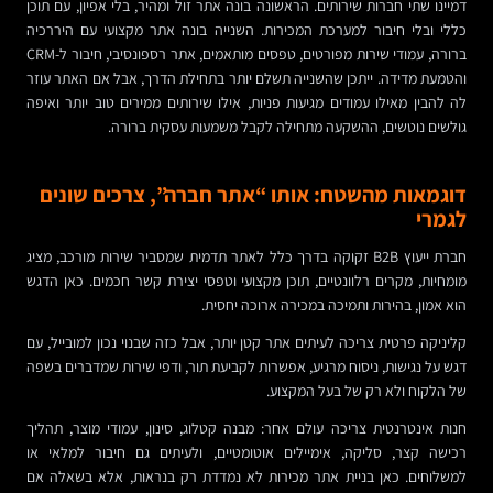
דמיינו שתי חברות שירותים. הראשונה בונה אתר זול ומהיר, בלי אפיון, עם תוכן
כללי ובלי חיבור למערכת המכירות. השנייה בונה אתר מקצועי עם היררכיה
ברורה, עמודי שירות מפורטים, טפסים מותאמים, אתר רספונסיבי, חיבור ל-CRM
והטמעת מדידה. ייתכן שהשנייה תשלם יותר בתחילת הדרך, אבל אם האתר עוזר
לה להבין מאילו עמודים מגיעות פניות, אילו שירותים ממירים טוב יותר ואיפה
גולשים נוטשים, ההשקעה מתחילה לקבל משמעות עסקית ברורה.
דוגמאות מהשטח: אותו “אתר חברה”, צרכים שונים
לגמרי
חברת ייעוץ B2B זקוקה בדרך כלל לאתר תדמית שמסביר שירות מורכב, מציג
מומחיות, מקרים רלוונטיים, תוכן מקצועי וטפסי יצירת קשר חכמים. כאן הדגש
הוא אמון, בהירות ותמיכה במכירה ארוכה יחסית.
קליניקה פרטית צריכה לעיתים אתר קטן יותר, אבל כזה שבנוי נכון למובייל, עם
דגש על נגישות, ניסוח מרגיע, אפשרות לקביעת תור, ודפי שירות שמדברים בשפה
של הלקוח ולא רק של בעל המקצוע.
חנות אינטרנטית צריכה עולם אחר: מבנה קטלוג, סינון, עמודי מוצר, תהליך
רכישה קצר, סליקה, אימיילים אוטומטיים, ולעיתים גם חיבור למלאי או
למשלוחים. כאן בניית אתר מכירות לא נמדדת רק בנראות, אלא בשאלה אם