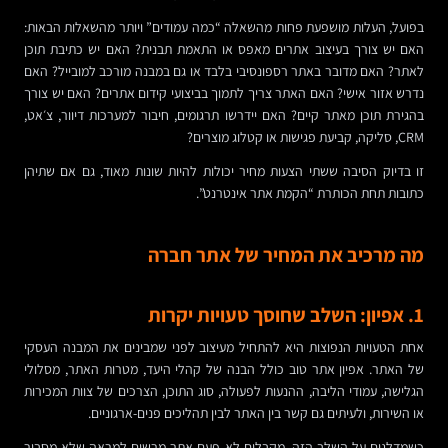
בפועל, העלות מושפעת פחות מהשאלה “כמה עמודים” ויותר מהשאלות הבאות:
האם יש צורך בעיצוב אתרים מאפס או התאמת תבנית? האם יש כתיבת תוכן
לאתר? האם מדובר באתר רספונסיבי בלבד או גם במבנה מורכב למובייל? האם
נדרש אזור אישי? האם האתר צריך לתמוך בביצועי קידום אתרים? האם יש צורך
בהגירת תוכן מאתר קיים? האם יידרשו תרגומים, חיבור למערכות דיוור, צ׳אט,
CRM, סליקה, קביעת פגישות או קטלוג מוצרים?
זו בדיוק הסיבה ששתי הצעות מחיר יכולות להיות שונות מאוד, גם אם שתיהן
כתובות תחת הכותרת “הקמת אתר אינטרנט”.
מה מרכיב את המחיר של אתר חברה
1. אפיון: השלב שחוסך טעויות יקרות
אחת הטעויות הנפוצות היא להתחיל מעיצוב לפני שמבינים את המבנה העסקי
של האתר. אפיון אתר טוב כולל הבנה של קהלי היעד, מטרות האתר, מסלולי
הגלישה, עמודי הליבה, ההנעות לפעולה, סוג התוכן, הצרכים של צוות המכירות
או השירות, ולעיתים גם קשר בין האתר לבין תהליכים פנים-ארגוניים.
כשמדלגים על השלב הזה, מקבלים לא פעם אתר מרשים למראה שלא מסביר