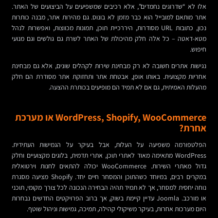
אלו לא “שדרוגים נחמדים”, אלא רכיבים שמשפיעים על הביצועים של האתר.
אתר מותאם למובייל הוא כבר מזמן לא בונוס. גם מהירות אתר, מבנה כותרות
נכון, כתובות URL מסודרות, היררכיית תוכן, תמונות מכווצות, ואפשרות לנהל
מטא-דאטה – כל אלה חלק מהיכולת של האתר לשרת גם גולשים וגם מנועי
חיפוש.
נגישות אתרים חשובה לא רק מבחינת שירות לקהלים שונים, אלא גם מבחינת
אחריות מקצועית. באותו אופן, אבטחת אתר ותחזוקת אתר מסודרת הם חלק
מהעלות האמיתית, גם אם לא תמיד הם מופיעים בכותרת ההצעה.
WordPress, Shopify, WooCommerce או מערכת
אחרת?
הפלטפורמה משפיעה על העלות, אבל בעיקר על הגמישות העתידית.
WordPress מתאימה מאוד לאתרי תוכן, אתרי תדמית, בלוגים מקצועיים וחלק
גדול מאתרי השירות. WooCommerce יכולה להתאים לחנות וירטואלית
במקרים רבים, במיוחד כשהתוכן והמסחר חיים יחד. Shopify מציעה מסגרת
נוחה יחסית למסחר, אך לא תמיד תהיה הבחירה הנכונה לכל צורך מקומי, תוכני
או מורכב. Joomla עדיין קיימת בשוק, אך ברוב הפרויקטים החדשים נבחרות
היום מערכות אחרות, בעיקר משיקולי קהילה, תמיכה, גמישות וניהול שוטף.