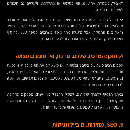
למובייל, אבטחת אתר, נגישות בסיסית או מתקדמת, ולעיתים גם חיבורים
למערכות חיצוניות.
יש הבדל מהותי בין אתר שנבנה באופן נקי, יציב ומתועד, לבין אתר שמורכב
מטלאים, תוספים מיותרים ותלות מוחלטת במי שבנה אותו. ההבדל הזה לא תמיד
נראה ביום ההשקה, אבל מתגלה מהר מאוד כשרוצים לשפר SEO, להוסיף
עמודים, לתקן תקלות או לחבר את האתר למערכת אחרת.
4. תוכן: המרכיב שלרוב מוזנח, ואז פוגע בתוצאה
עסקים רבים משקיעים בעיצוב ובפיתוח, ואז משאירים את התוכן לסוף. זו כמעט
תמיד טעות. תוכן חלש פוגע באמון, בהבנה, ב-SEO וביחס ההמרה. גם אתר מהיר,
נגיש ומעוצב היטב לא יספיק אם הטקסט לא מסביר מה אתם מציעים, למי, למה
לבחור בכם ומה הצעד הבא.
באתר תדמית לחברת שירותים, למשל, ההבדל בין “אנחנו מספקים פתרונות
מתקדמים” לבין הסבר ברור על השירות, התהליך, סוג הלקוחות והתוצאות
האפשריות, הוא הבדל שמשפיע ישירות על איכות הפניות.
5. SEO, מהירות, מובייל ונגישות