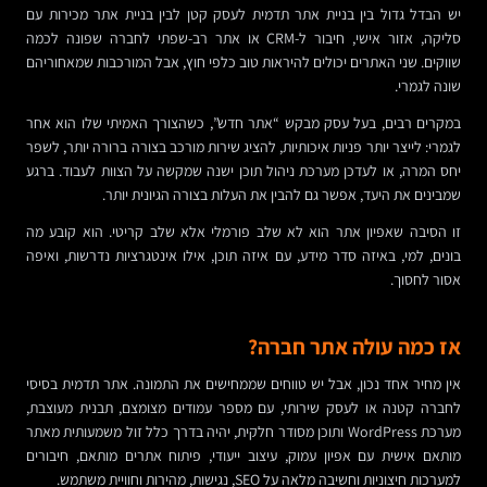
יש הבדל גדול בין בניית אתר תדמית לעסק קטן לבין בניית אתר מכירות עם
סליקה, אזור אישי, חיבור ל-CRM או אתר רב-שפתי לחברה שפונה לכמה
שווקים. שני האתרים יכולים להיראות טוב כלפי חוץ, אבל המורכבות שמאחוריהם
שונה לגמרי.
במקרים רבים, בעל עסק מבקש “אתר חדש”, כשהצורך האמיתי שלו הוא אחר
לגמרי: לייצר יותר פניות איכותיות, להציג שירות מורכב בצורה ברורה יותר, לשפר
יחס המרה, או לעדכן מערכת ניהול תוכן ישנה שמקשה על הצוות לעבוד. ברגע
שמבינים את היעד, אפשר גם להבין את העלות בצורה הגיונית יותר.
זו הסיבה שאפיון אתר הוא לא שלב פורמלי אלא שלב קריטי. הוא קובע מה
בונים, למי, באיזה סדר מידע, עם איזה תוכן, אילו אינטגרציות נדרשות, ואיפה
אסור לחסוך.
אז כמה עולה אתר חברה?
אין מחיר אחד נכון, אבל יש טווחים שממחישים את התמונה. אתר תדמית בסיסי
לחברה קטנה או לעסק שירותי, עם מספר עמודים מצומצם, תבנית מעוצבת,
מערכת WordPress ותוכן מסודר חלקית, יהיה בדרך כלל זול משמעותית מאתר
מותאם אישית עם אפיון עמוק, עיצוב ייעודי, פיתוח אתרים מותאם, חיבורים
למערכות חיצוניות וחשיבה מלאה על SEO, נגישות, מהירות וחוויית משתמש.