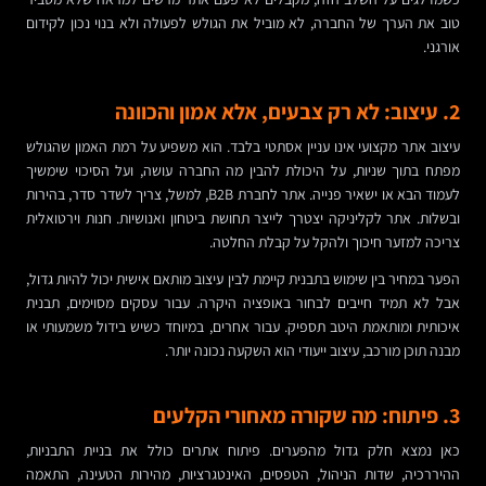
טוב את הערך של החברה, לא מוביל את הגולש לפעולה ולא בנוי נכון לקידום
אורגני.
2. עיצוב: לא רק צבעים, אלא אמון והכוונה
עיצוב אתר מקצועי אינו עניין אסתטי בלבד. הוא משפיע על רמת האמון שהגולש
מפתח בתוך שניות, על היכולת להבין מה החברה עושה, ועל הסיכוי שימשיך
לעמוד הבא או ישאיר פנייה. אתר לחברת B2B, למשל, צריך לשדר סדר, בהירות
ובשלות. אתר לקליניקה יצטרך לייצר תחושת ביטחון ואנושיות. חנות וירטואלית
צריכה למזער חיכוך ולהקל על קבלת החלטה.
הפער במחיר בין שימוש בתבנית קיימת לבין עיצוב מותאם אישית יכול להיות גדול,
אבל לא תמיד חייבים לבחור באופציה היקרה. עבור עסקים מסוימים, תבנית
איכותית ומותאמת היטב תספיק. עבור אחרים, במיוחד כשיש בידול משמעותי או
מבנה תוכן מורכב, עיצוב ייעודי הוא השקעה נכונה יותר.
3. פיתוח: מה שקורה מאחורי הקלעים
כאן נמצא חלק גדול מהפערים. פיתוח אתרים כולל את בניית התבניות,
ההיררכיה, שדות הניהול, הטפסים, האינטגרציות, מהירות הטעינה, התאמה