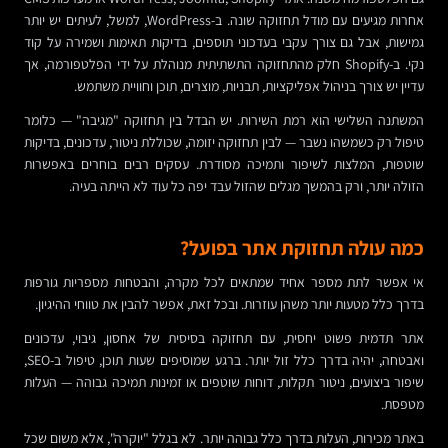
אחרות מגיעים עם מודל תחזוקה שונה. ב-WordPress, למשל, לעיתים יש יותר
גמישות, אבל גם צורך עקבי בעדכוני תוספים, בדיקות תאימות ושמירה על קוד
נקי. ב-Shopify חלק מהתחזוקה התשתיתית מנוהלת על ידי הפלטפורמה, אך
עדיין יש צורך בניהול אפליקציות, תבניות, מוצרים, תוכן וחוויית משתמש.
המשתנה השלישי הוא רמת השירות. יש הבדל בין תחזוקה "מגיבה" — כלומר
טיפול רק כשמשהו נשבר — לבין תחזוקה יזומה, שכוללת ניטור, עדכונים, בדיקות
שוטפות, המלצות לשיפור ותמיכה מסודרת. עסקים רבים בוחרים באפשרות
הזולה יותר, ורק בהמשך מגלים שהזול עבד יפה כל עוד לא הייתה בעיה.
כמה עולה תחזוקת אתר בפועל?
אי אפשר לתת מספר אחיד שמתאים לכל מקרה, והבטחות מספריות גורפות
בדרך כלל מטעות יותר משהן עוזרות. ובכל זאת, אפשר להבין את טווחי ההיגיון.
אתר תדמית פשוט יחסית, עם תחזוקה בסיסית של אחסון, גיבוי, עדכונים
ואבטחה, יהיה בדרך כלל זול יותר. ברגע שמוסיפים שעות תוכן, טיפול ב-SEO,
שיפור ביצועים, ניטור תקלות, דוחות שוטפים או זמינות תמיכה גבוהה — העלות
מטפסת.
באתר מכירות, העלות בדרך כלל גבוהה יותר. לא בגלל "יוקרה", אלא משום שכל