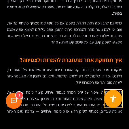
מתחזקים את האתר", בלי להבין אם מדובר בתחזוקה אמיתית או רק באחסון.
במקרים כאלה, התקלה הראשונה חושפת את הפער בין הציפייה לבין מה שסוכם
בפועל.
כדאי גם להבין מה רמת התלות בספק. אם כל שינוי קטן מצריך פתיחת קריאה,
ואם אין לכם גישה נוחה למערכת ניהול התוכן, אתם עלולים למצוא את עצמכם
עם אתר שלא באמת מנוהל אצלכם. זה נכון במיוחד בפרויקטים של בניית אתר
מקצועי לעסק קטן, שבו כל עיכוב קטן מורגש מהר.
איך תחזוקת אתר מתחברת להמרות ולצמיחה?
מנקודת מבט עסקית, התחזוקה הטובה ביותר היא זו ששומרת על האתר חי,
רלוונטי ומדיד. כלומר: לא רק "לתקן תקלות", אלא גם להבין מה מונע מהאתר
לשרת טוב יותר את המטרות שלו.
זה יכול להיות שיפור של יחס המרה בעמוד שירות, קיצור טופס יצירת קשר,
1
האצת עמודי מוצר, חיזוק מסרים באתר תדמית, עדכון שאלות נפוצות, שיפור
היררכיית תוכן או התאמת האתר לצרכים חדשים של החברה. חברה שגדלה,
מגייסת עובדים, נכנסת לשוק חדש או מוסיפה שירותים — צריכה שגם האתר
יתקדם איתה.
במובן הזה, תחזוקת אתר טובה היא המשך טבעי של תהליך האפיון והפיתוח, לא