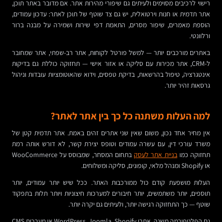
רישוי לרכיבים מסוימים ולעיתים גם שיפורי מהירות אתר. אם מדובר באתר תוכן,
אתר תדמית או חנות וירטואלית, יש גם צד שוטף של תוכן לאתר: עדכון עמודים,
הוספת מאמרים, שיפור מסרים, התאמת דפי שירות ושמירה על מבנה ברור
ורלוונטי.
באתרים מורכבים יותר — למשל פורטל לקוחות, אתר רב-שפתי, אתר שמחובר
ל-CRM, אתר מכירות עם סליקה או אזור אישי — תחזוקה כוללת גם בדיקות
אינטגרציה, טיפול בהרשאות, בדיקת טפסים, וידוא שהאוטומציות עובדות וניהול
גרסאות זהיר יותר.
למה העלות משתנה כל כך בין אתר לאתר?
אין מחיר אחד נכון, משום שאין שני אתרים זהים באמת. אתר תדמית קטן של
משרד עורכי דין, עם עשרה עמודים וטופס יצירת קשר, לא דורש אותה רמת
תחזוקה כמו
בניית אתר לעסק
בתחום המסחר, שמבוסס על WooCommerce
או Shopify ומנהל מלאי, קופונים, סליקה ומשלוחים.
העלות מושפעת קודם כול ממורכבות האתר. ככל שיש יותר עמודים, יותר
תוספים, יותר משתמשים, יותר חיבורים למערכות חיצוניות ויותר תלות בתפקוד
שוטף — כך התחזוקה רגישה יותר, ולעיתים גם יקרה יותר.
גם הפלטפורמה משנה. אתרי WordPress, Joomla, Shopify או מערכות CMS