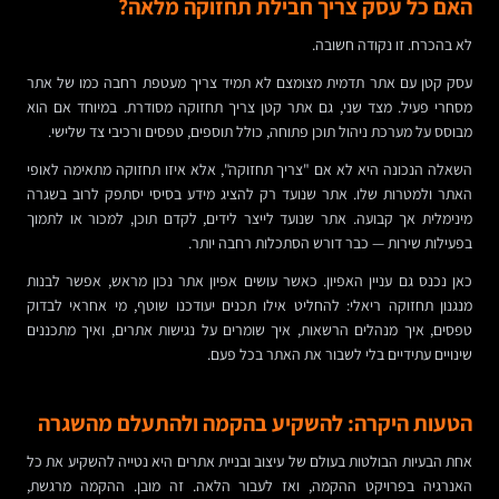
האם כל עסק צריך חבילת תחזוקה מלאה?
לא בהכרח. זו נקודה חשובה.
עסק קטן עם אתר תדמית מצומצם לא תמיד צריך מעטפת רחבה כמו של אתר
מסחרי פעיל. מצד שני, גם אתר קטן צריך תחזוקה מסודרת. במיוחד אם הוא
מבוסס על מערכת ניהול תוכן פתוחה, כולל תוספים, טפסים ורכיבי צד שלישי.
השאלה הנכונה היא לא אם "צריך תחזוקה", אלא איזו תחזוקה מתאימה לאופי
האתר ולמטרות שלו. אתר שנועד רק להציג מידע בסיסי יסתפק לרוב בשגרה
מינימלית אך קבועה. אתר שנועד לייצר לידים, לקדם תוכן, למכור או לתמוך
בפעילות שירות — כבר דורש הסתכלות רחבה יותר.
כאן נכנס גם עניין האפיון. כאשר עושים אפיון אתר נכון מראש, אפשר לבנות
מנגנון תחזוקה ריאלי: להחליט אילו תכנים יעודכנו שוטף, מי אחראי לבדוק
טפסים, איך מנהלים הרשאות, איך שומרים על נגישות אתרים, ואיך מתכננים
שינויים עתידיים בלי לשבור את האתר בכל פעם.
הטעות היקרה: להשקיע בהקמה ולהתעלם מהשגרה
אחת הבעיות הבולטות בעולם של עיצוב ובניית אתרים היא נטייה להשקיע את כל
האנרגיה בפרויקט ההקמה, ואז לעבור הלאה. זה מובן. ההקמה מרגשת,