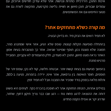
איכות התוכן, היררכיית כותרות ונגישות. אתר שלא עודכן חודשים ארוכים, עם
עמודים שבורים, תוכן מיושן או חוויית גלישה מקרטעת, מתקשה לשרת גם את
מנועי החיפוש וגם את המשתמשים.
מה קורה כשלא מתחזקים אתר?
לא תמיד רואים את הנזק מיד. וזו בדיוק הבעיה.
בהתחלה מופיעות תקלות קטנות: טופס שלא הגיע, אזור אישי שמתנהג מוזר,
תמונה שלא מוצגת נכון, תוסף שמייצר שגיאה. אחר כך מצטברות בעיות אמון:
האתר נראה מעט מיושן, התוכן לא מעודכן, חלק מהעמודים לא עקביים, המובייל
מרגיש מוזנח.
בהמשך מגיעות גם בעיות קשות יותר. אבטחה חלשה, קוד לא נקי, עומס יתר של
תוספים, חוסר תאימות בין גרסאות, אתר איטי, ירידה בהמרות, פגיעה ב-SEO,
ותלות מלאה בספק בודד שמכיר את המבנה אבל לא תמיד זמין.
במילים אחרות, הזנחת תחזוקת אתר לא חוסכת בהכרח כסף. לעיתים היא פשוט
דוחה את ההוצאה לרגע פחות נוח — רגע שבו כבר צריך תיקון דחוף, שחזור,
שדרוג יקר או אפילו הקמה מחדש.