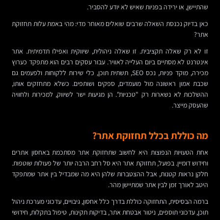
שהתיישן, או ירידה בפניות שאיש לא יודע להסביר.
כאן בדיוק נכנסת השאלה שרבים שואלים מאוחר מדי: מהי באמת עלות תחזוקת
אתר?
זו לא רק שאלה תקציבית. זו שאלה ניהולית, שיווקית ואפילו תדמיתית. אתר
אינטרנט לא מסתיים ביום העלייה לאוויר. עבור עסקים רבים הוא מתפקד כערוץ
מכירה, מוקד פניות, נכס SEO, תשתית תוכן, כלי שירות ללקוחות ולפעמים גם
שכבת אמון ראשונה מול מועמדים, ספקים ושותפים. כשלא מתחזקים אותו,
ההשלכות לא נשארות רק "טכניות". הן מגיעות ישר לשיווק, למכירות ולחוויה
שהעסק מייצר.
מה כוללת בכלל תחזוקת אתר?
אחת הטעויות הנפוצות היא לחשוב שתחזוקת אתר מסתכמת באחסון אתרים
וחידוש דומיין. בפועל, תחזוקת אתר היא סל רחב הרבה יותר של פעולות שוטפות.
חלקן נראות קטנות, אבל ההצטברות שלהן היא מה שמבדיל בין אתר שמתפקד
היטב לאורך זמן לבין אתר שמתיישן מהר.
ברמה הבסיסית, התחזוקה כוללת בדרך כלל אחסון, גיבויים, עדכוני מערכת ניהול
תוכן, עדכוני תוספים, ניטור אבטחת אתר, בדיקות תקינות, טיפול בתקלות, חידושי