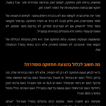
מוחשית, נראית לעין. תחזוקה, לעומת זאת, מרגישה אפרורית יותר. אבל בפועל,
דווקא שם נבחנת האפקטיביות של האתר לאורך זמן.
אתר יפה שלא מביא לקוחות הוא לא בהכרח כישלון עיצובי. לעיתים זו תוצאה של
חוסר אסטרטגיה, תוכן חלש, מבנה לא ברור או היעדר תחזוקה. גם אתר מקצועי
מאוד עלול להישחק אם לא מעדכנים מסרים, לא בודקים נתוני שימוש, לא
משפרים עמודי נחיתה ולא מטפלים במהירות ובמובייל.
המשמעות העסקית פשוטה: עלות תחזוקת אתר היא חלק מהעלות הכוללת של
הקמת אתר אינטרנט. לא תוספת מיותרת, אלא רכיב בסיסי במודל ההפעלה
שלו.
מה חשוב לכלול בהצעת תחזוקה מסודרת?
כדאי לבחון הצעת תחזוקה לא רק לפי המחיר, אלא לפי רמת הבהירות שלה. מה
בדיוק כלול? האם יש גיבויים? מי מטפל בעדכונים? האם נבדקת תאימות אחרי
עדכון? האם יש ניטור אבטחה? האם יש SLA או זמני תגובה? האם עדכוני תוכן
כלולים? האם יש דוחות? האם נעשות בדיקות במובייל? האם השירות כולל טיפול
בסיסי ב-SEO טכני?
שקיפות כאן חשובה מאוד. עסקים רבים נתקלים במודל מעורפל: "אנחנו