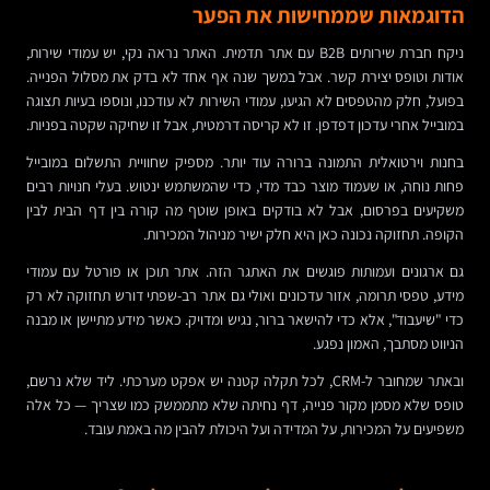
הדוגמאות שממחישות את הפער
ניקח חברת שירותים B2B עם אתר תדמית. האתר נראה נקי, יש עמודי שירות,
אודות וטופס יצירת קשר. אבל במשך שנה אף אחד לא בדק את מסלול הפנייה.
בפועל, חלק מהטפסים לא הגיעו, עמודי השירות לא עודכנו, ונוספו בעיות תצוגה
במובייל אחרי עדכון דפדפן. זו לא קריסה דרמטית, אבל זו שחיקה שקטה בפניות.
בחנות וירטואלית התמונה ברורה עוד יותר. מספיק שחוויית התשלום במובייל
פחות נוחה, או שעמוד מוצר כבד מדי, כדי שהמשתמש ינטוש. בעלי חנויות רבים
משקיעים בפרסום, אבל לא בודקים באופן שוטף מה קורה בין דף הבית לבין
הקופה. תחזוקה נכונה כאן היא חלק ישיר מניהול המכירות.
גם ארגונים ועמותות פוגשים את האתגר הזה. אתר תוכן או פורטל עם עמודי
מידע, טפסי תרומה, אזור עדכונים ואולי גם אתר רב-שפתי דורש תחזוקה לא רק
כדי "שיעבוד", אלא כדי להישאר ברור, נגיש ומדויק. כאשר מידע מתיישן או מבנה
הניווט מסתבך, האמון נפגע.
ובאתר שמחובר ל-CRM, לכל תקלה קטנה יש אפקט מערכתי. ליד שלא נרשם,
טופס שלא מסמן מקור פנייה, דף נחיתה שלא מתממשק כמו שצריך — כל אלה
משפיעים על המכירות, על המדידה ועל היכולת להבין מה באמת עובד.