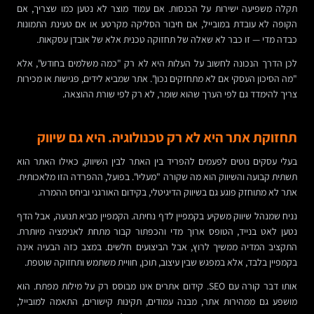
תקלה משפיעה ישירות על הכנסות. אם עמוד מוצר לא נטען כמו שצריך, אם
הקופה לא עובדת במובייל, אם חיבור הסליקה מקרטע או אם טעינת התמונות
כבדה מדי — זו כבר לא שאלה של תחזוקה טכנית אלא של אובדן עסקאות.
לכן הדרך הנכונה לחשוב על העלות היא לא רק "כמה משלמים בחודש", אלא
"מה הסיכון העסקי אם לא מתחזקים נכון". אתר שמביא לידים, פגישות או מכירות
צריך להימדד גם לפי הערך שהוא שומר, לא רק לפי שורת ההוצאה.
תחזוקת אתר היא לא רק טכנולוגיה. היא גם שיווק
בעלי עסקים נוטים לפעמים להפריד בין האתר לבין השיווק, כאילו האתר הוא
תשתית קבועה והשיווק הוא מה שקורה "מעליו". בפועל, ההפרדה הזו מלאכותית.
אתר לא מתוחזק פוגע גם בשיווק הדיגיטלי, בקידום האורגני וביחס ההמרה.
נניח שמנהל שיווק משקיע בקמפיין לדף נחיתה. הקמפיין מביא תנועה, אבל הדף
נטען לאט בנייד, הטופס ארוך מדי והכפתור קבור מתחת לאנימציה מיותרת.
התקציב המדיה ממשיך לרוץ, אבל הביצועים חלשים. במצב כזה הבעיה אינה
בקמפיין בלבד, אלא במפגש שבין עיצוב, תוכן, חוויית משתמש ותחזוקה שוטפת.
אותו דבר קורה עם SEO. קידום אתרים אינו מבוסס רק על מילות מפתח. הוא
מושפע גם ממהירות אתר, מבנה עמודים, תקינות קישורים, התאמה למובייל,