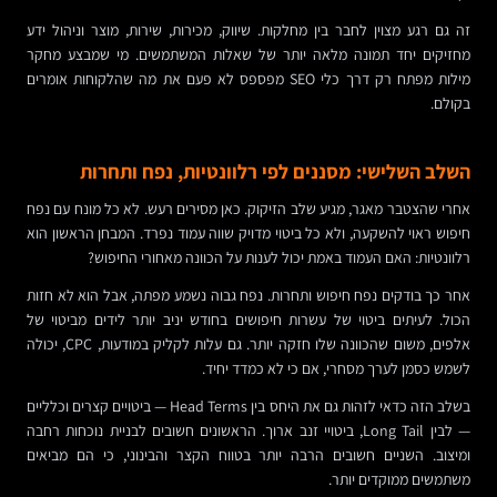
זה גם רגע מצוין לחבר בין מחלקות. שיווק, מכירות, שירות, מוצר וניהול ידע
מחזיקים יחד תמונה מלאה יותר של שאלות המשתמשים. מי שמבצע מחקר
מילות מפתח רק דרך כלי SEO מפספס לא פעם את מה שהלקוחות אומרים
בקולם.
השלב השלישי: מסננים לפי רלוונטיות, נפח ותחרות
אחרי שהצטבר מאגר, מגיע שלב הזיקוק. כאן מסירים רעש. לא כל מונח עם נפח
חיפוש ראוי להשקעה, ולא כל ביטוי מדויק שווה עמוד נפרד. המבחן הראשון הוא
רלוונטיות: האם העמוד באמת יכול לענות על הכוונה מאחורי החיפוש?
אחר כך בודקים נפח חיפוש ותחרות. נפח גבוה נשמע מפתה, אבל הוא לא חזות
הכול. לעיתים ביטוי של עשרות חיפושים בחודש יניב יותר לידים מביטוי של
אלפים, משום שהכוונה שלו חזקה יותר. גם עלות לקליק במודעות, CPC, יכולה
לשמש כסמן לערך מסחרי, אם כי לא כמדד יחיד.
בשלב הזה כדאי לזהות גם את היחס בין Head Terms — ביטויים קצרים וכלליים
— לבין Long Tail, ביטויי זנב ארוך. הראשונים חשובים לבניית נוכחות רחבה
ומיצוב. השניים חשובים הרבה יותר בטווח הקצר והבינוני, כי הם מביאים
משתמשים ממוקדים יותר.