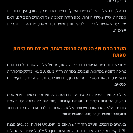
מדויקת יותר.
בפועל, זהו שלב של “קריאת השוק”. רואים מהו עומק התוכן, איך הכותרות
מנוסחות, אילו שאלות חוזרות, כמה חזקה הסמכות של האתרים המובילים, והאם
יש פער שאפשר לנצל — למשל תוכן מיושן, תוכן שטחי, או היעדר דוגמאות
יישומיות.
השלב החמישי: הטמעה חכמה באתר, לא דחיסת מילות
מפתח
אחרי שבוחרים את הביטוי המרכזי לכל עמוד, מתחיל שלב היישום. מילת המפתח
צריכה להופיע במקומות הנכונים: בכותרת הדף, ב-URL, ב-H1, בחלק מהכותרות
המשניות, בתיאור המטא, בטקסט הגוף, בתיאורי תמונות כשזה טבעי, ובקישורים
פנימיים.
אבל כאן חשוב לעצור. הטמעה אינה דחיסה. גוגל השתפרה מאוד בזיהוי שפה
טבעית, הקשרים סמנטיים וניסוחים קרובים. עמוד טוב לא נראה כמו רשימת
מונחים, אלא כמו תשובה איכותית שלמה. כשכותבים לבני אדם, עם מבנה ברור
ודוגמאות שימושיות, גם מנוע החיפוש מרוויח.
באתרים מורכבים, השלב הזה דורש תיאום בין תוכן, UX ופיתוח. לפעמים מבנה
URL קשיח מדי, לפעמים כותרות לא מנוהלות נכון ב-CMS, ולפעמים יש מגבלות