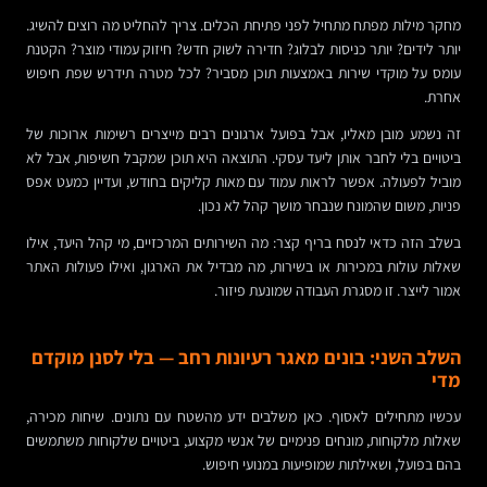
מחקר מילות מפתח מתחיל לפני פתיחת הכלים. צריך להחליט מה רוצים להשיג.
יותר לידים? יותר כניסות לבלוג? חדירה לשוק חדש? חיזוק עמודי מוצר? הקטנת
עומס על מוקדי שירות באמצעות תוכן מסביר? לכל מטרה תידרש שפת חיפוש
אחרת.
זה נשמע מובן מאליו, אבל בפועל ארגונים רבים מייצרים רשימות ארוכות של
ביטויים בלי לחבר אותן ליעד עסקי. התוצאה היא תוכן שמקבל חשיפות, אבל לא
מוביל לפעולה. אפשר לראות עמוד עם מאות קליקים בחודש, ועדיין כמעט אפס
פניות, משום שהמונח שנבחר מושך קהל לא נכון.
בשלב הזה כדאי לנסח בריף קצר: מה השירותים המרכזיים, מי קהל היעד, אילו
שאלות עולות במכירות או בשירות, מה מבדיל את הארגון, ואילו פעולות האתר
אמור לייצר. זו מסגרת העבודה שמונעת פיזור.
השלב השני: בונים מאגר רעיונות רחב — בלי לסנן מוקדם
מדי
עכשיו מתחילים לאסוף. כאן משלבים ידע מהשטח עם נתונים. שיחות מכירה,
שאלות מלקוחות, מונחים פנימיים של אנשי מקצוע, ביטויים שלקוחות משתמשים
בהם בפועל, ושאילתות שמופיעות במנועי חיפוש.