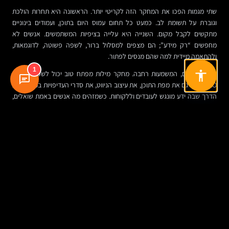
שתי מגמות הפכו את המחקר הזה לקריטי יותר. הראשונה היא תחרות הולכת
וגוברת על תשומת לב. כמעט כל תחום עמוס היום בתוכן, ועמודים בינוניים
מתקשים לקבל מקום. השנייה היא עלייה בציפיות המשתמשים. אנשים לא
מחפשים “רק מידע”; הם מצפים למסלול ברור, לשפה פשוטה, לדוגמאות,
ולהתאמה מיידית למה שהם מנסים לפתור.
1
עבור ארגונים, המשמעות רחבה. מחקר מילות מפתח טוב יכול לשפר לא רק
SEO, אלא גם את מפת התוכן, את עיצוב הניווט, את סדרי העדיפויות במוצר, ואת
הדרך שבה ידע מונגש לעובדים וללקוחות. כשמזהים מה אנשים באמת שואלים,
אפשר לבנות אתרים וממשקים שעונים טוב יותר על המציאות.
תרחיש מעשי: איך זה נראה בפרויקט אמיתי
ניקח ארגון שמספק שירות דיגיטלי לעסקים קטנים. בתחילת הדרך הוא מייצר
עמוד אחד כללי על השירות, ועוד כמה מאמרים כלליים. אחרי מחקר מילות
מפתח מתברר שיש ביקוש נפרד ל”מחיר”, ל”השוואה מול פתרונות אחרים”,
ל”פתרון לעסקים קטנים”, ול”מדריך התחלה”.
במקום עמוד בודד, הארגון בונה כעת מערך מדויק יותר: עמוד שירות מרכזי, עמוד
השוואתי, מדריך הסבר, עמוד FAQ ותכנים תומכים. התוצאה אינה רק סיכוי טוב