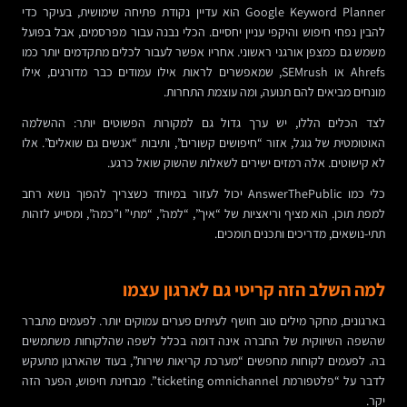
Google Keyword Planner הוא עדיין נקודת פתיחה שימושית, בעיקר כדי
להבין נפחי חיפוש והיקפי עניין יחסיים. הכלי נבנה עבור מפרסמים, אבל בפועל
משמש גם כמצפן אורגני ראשוני. אחריו אפשר לעבור לכלים מתקדמים יותר כמו
Ahrefs או SEMrush, שמאפשרים לראות אילו עמודים כבר מדורגים, אילו
מונחים מביאים להם תנועה, ומה עוצמת התחרות.
לצד הכלים הללו, יש ערך גדול גם למקורות הפשוטים יותר: ההשלמה
האוטומטית של גוגל, אזור “חיפושים קשורים”, ותיבות “אנשים גם שואלים”. אלו
לא קישוטים. אלה רמזים ישירים לשאלות שהשוק שואל כרגע.
כלי כמו AnswerThePublic יכול לעזור במיוחד כשצריך להפוך נושא רחב
למפת תוכן. הוא מציף וריאציות של “איך”, “למה”, “מתי” ו”כמה”, ומסייע לזהות
תתי-נושאים, מדריכים ותכנים תומכים.
למה השלב הזה קריטי גם לארגון עצמו
בארגונים, מחקר מילים טוב חושף לעיתים פערים עמוקים יותר. לפעמים מתברר
שהשפה השיווקית של החברה אינה דומה בכלל לשפה שהלקוחות משתמשים
בה. לפעמים לקוחות מחפשים “מערכת קריאות שירות”, בעוד שהארגון מתעקש
לדבר על “פלטפורמת ticketing omnichannel”. מבחינת חיפוש, הפער הזה
יקר.