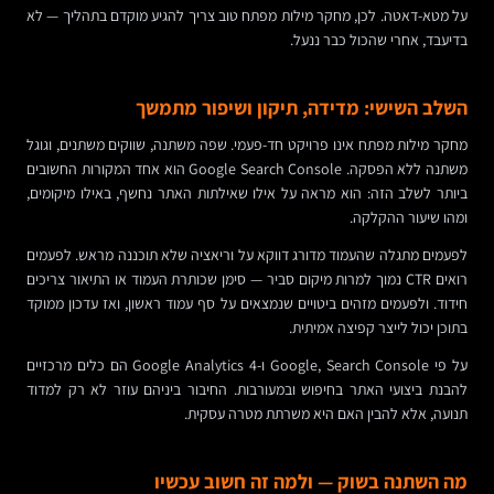
על מטא-דאטה. לכן, מחקר מילות מפתח טוב צריך להגיע מוקדם בתהליך — לא
בדיעבד, אחרי שהכול כבר ננעל.
השלב השישי: מדידה, תיקון ושיפור מתמשך
מחקר מילות מפתח אינו פרויקט חד-פעמי. שפה משתנה, שווקים משתנים, וגוגל
משתנה ללא הפסקה. Google Search Console הוא אחד המקורות החשובים
ביותר לשלב הזה: הוא מראה על אילו שאילתות האתר נחשף, באילו מיקומים,
ומהו שיעור ההקלקה.
לפעמים מתגלה שהעמוד מדורג דווקא על וריאציה שלא תוכננה מראש. לפעמים
רואים CTR נמוך למרות מיקום סביר — סימן שכותרת העמוד או התיאור צריכים
חידוד. ולפעמים מזהים ביטויים שנמצאים על סף עמוד ראשון, ואז עדכון ממוקד
בתוכן יכול לייצר קפיצה אמיתית.
על פי Google, Search Console ו-Google Analytics 4 הם כלים מרכזיים
להבנת ביצועי האתר בחיפוש ובמעורבות. החיבור ביניהם עוזר לא רק למדוד
תנועה, אלא להבין האם היא משרתת מטרה עסקית.
מה השתנה בשוק — ולמה זה חשוב עכשיו