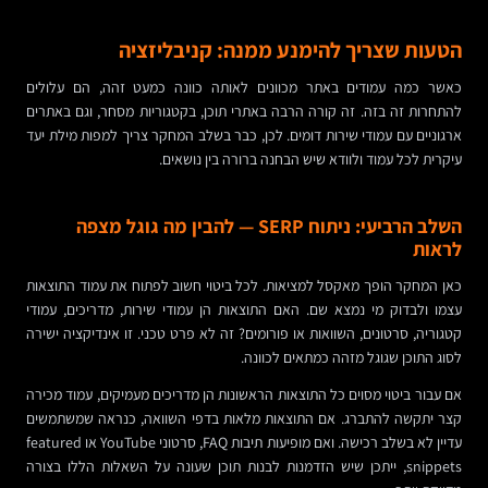
הטעות שצריך להימנע ממנה: קניבליזציה
כאשר כמה עמודים באתר מכוונים לאותה כוונה כמעט זהה, הם עלולים
להתחרות זה בזה. זה קורה הרבה באתרי תוכן, בקטגוריות מסחר, וגם באתרים
ארגוניים עם עמודי שירות דומים. לכן, כבר בשלב המחקר צריך למפות מילת יעד
עיקרית לכל עמוד ולוודא שיש הבחנה ברורה בין נושאים.
השלב הרביעי: ניתוח SERP — להבין מה גוגל מצפה
לראות
כאן המחקר הופך מאקסל למציאות. לכל ביטוי חשוב לפתוח את עמוד התוצאות
עצמו ולבדוק מי נמצא שם. האם התוצאות הן עמודי שירות, מדריכים, עמודי
קטגוריה, סרטונים, השוואות או פורומים? זה לא פרט טכני. זו אינדיקציה ישירה
לסוג התוכן שגוגל מזהה כמתאים לכוונה.
אם עבור ביטוי מסוים כל התוצאות הראשונות הן מדריכים מעמיקים, עמוד מכירה
קצר יתקשה להתברג. אם התוצאות מלאות בדפי השוואה, כנראה שמשתמשים
עדיין לא בשלב רכישה. ואם מופיעות תיבות FAQ, סרטוני YouTube או featured
snippets, ייתכן שיש הזדמנות לבנות תוכן שעונה על השאלות הללו בצורה