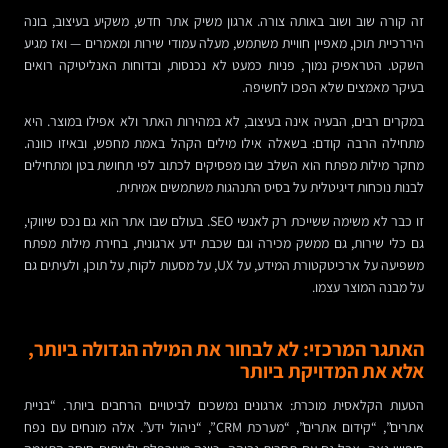
זה קורה שוב ושוב באותה צורה. ארגון משיק אתר חדש, משקיע בעיצוב, בונה
היררכיית תוכן, מאפיין חוויית משתמש, מעלה עמודי שירות ומאמרים — ואז מגיע
השקט. הטראפיק נמוך, פניות כמעט לא נכנסות, ובדוחות האנליטיקה רואים
בעיקר מאמצים שלא הפכו לחשיפה.
במקרים רבים, הבעיה אינה בעיצוב, לא במהירות האתר ולא אפילו במוצר. היא
מתחילה הרבה קודם: בשאלה אילו מילים הקהל באמת מחפש, ובאיזו כוונה.
מחקר מילות מפתח הוא השלב שבו מפסיקים לכתוב לפי תחושת בטן ומתחילים
לבנות נוכחות דיגיטלית על בסיס התנהגות משתמשים אמיתית.
זו כבר לא משימה ששייכת רק לאנשי SEO. בעולם שבו אתר הוא גם נכס שיווקי,
גם כלי שירות, גם ממשק מכירה וגם שכבת ידע ארגונית, בחירת מילות מפתח
משפיעה על ארכיטקטורת המידע, על UX, על מסעות לקוח, על תוכן, ולעיתים גם
על מבנה המוצר עצמו.
האתגר המרכזי: לא לבחור את המילה הגדולה ביותר,
אלא את המדויקת ביותר
הטעות הקלאסית מוכרת: ארגונים נמשכים לביטויים הרחבים ביותר. “בניית
אתרים”, “קידום אתרים”, “מערכת CRM”, “ניהול ידע”. אלה מונחים עם נפח