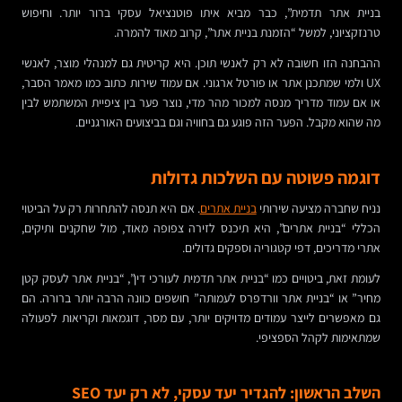
בניית אתר תדמית”, כבר מביא איתו פוטנציאל עסקי ברור יותר. וחיפוש
טרנזקציוני, למשל “הזמנת בניית אתר”, קרוב מאוד להמרה.
ההבחנה הזו חשובה לא רק לאנשי תוכן. היא קריטית גם למנהלי מוצר, לאנשי
UX ולמי שמתכנן אתר או פורטל ארגוני. אם עמוד שירות כתוב כמו מאמר הסבר,
או אם עמוד מדריך מנסה למכור מהר מדי, נוצר פער בין ציפיית המשתמש לבין
מה שהוא מקבל. הפער הזה פוגע גם בחוויה וגם בביצועים האורגניים.
דוגמה פשוטה עם השלכות גדולות
נניח שחברה מציעה שירותי
בניית אתרים
. אם היא תנסה להתחרות רק על הביטוי
הכללי “בניית אתרים”, היא תיכנס לזירה צפופה מאוד, מול שחקנים ותיקים,
אתרי מדריכים, דפי קטגוריה וספקים גדולים.
לעומת זאת, ביטויים כמו “בניית אתר תדמית לעורכי דין”, “בניית אתר לעסק קטן
מחיר” או “בניית אתר וורדפרס לעמותה” חושפים כוונה הרבה יותר ברורה. הם
גם מאפשרים לייצר עמודים מדויקים יותר, עם מסר, דוגמאות וקריאות לפעולה
שמתאימות לקהל הספציפי.
השלב הראשון: להגדיר יעד עסקי, לא רק יעד SEO