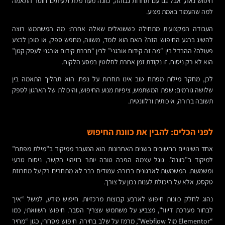
חיפוש נאה, אבל גם עם תחרות גבוהה, כוונה מעורפלת ולעיתים חוסר התאמה
למה שהעמוד באמת מציע.
העבודה המקצועית מתחילה כששואלים שאלה אחרת: מה המשתמש רוצה
להשיג ברגע החיפוש הזה? האם הוא לומד, משווה, מחפש ספק, או מוכן לבצע
פעולה? ההבדל בין “מה זה קידום אורגני” לבין “חברת קידום אורגני לעסק קטן”
הוא לא רק ניסוח. זו נקודת זמן אחרת לחלוטין במסע הלקוח.
לכן, מחקר מילות מפתח טוב אינו תחרות על נפח. הוא תהליך התאמה בין
שלושה גורמים: שפת המשתמש, ציפיות מנוע החיפוש, והיכולת של הארגון לספק
תשובה ברורה, איכותית ורלוונטית.
לפני הכלים: להבין את כוונת החיפוש
אחד השינויים החשובים בשנים האחרונות הוא המעבר ממיקוד ב”מילת מפתח”
למיקוד ב”כוונה”. גוגל עצמה הפכה טובה יותר בזיהוי הקשר, ניסוח טבעי
ומשמעות. המשמעות לארגונים ברורה: עמודים כבר לא מתחרים רק על מחרוזת
טקסט, אלא על היכולת לענות נכון על צורך.
נהוג לחלק כוונות חיפוש לארבע קבוצות מרכזיות. חיפוש מידע, למשל “איך
לבחור מערכת דיוור”, מצביע על משתמש שצריך הסבר. חיפוש השוואתי, כמו
“Elementor מול Webflow”, מרמז על שלב בחירה. חיפוש מסחרי, כגון “מחיר