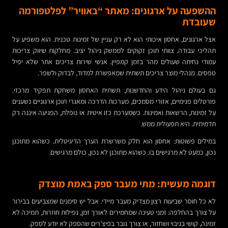
ההשפעה על ארגונים: מאתר “באוויר” לפלטפורמה
שעובדת
אצל ארגונים, אחסון איכותי הוא לא רק עניין של זמינות טכנית. הוא משפיע על
תהליכי עבודה. צוותי תוכן זקוקים לממשק ניהול יציב. מחלקות שיווק צריכות
עמודי נחיתה שעולים מהר בזמן קמפיין. אנשי שירות צריכים אתר שלא יפיל
טפסים. מנהלי מוצר צריכים תשתית שמאפשרת למדוד, לבדוק ולשפר.
גם בעולם ניהול הידע והחדשנות, תשתית האחסון משחקת תפקיד מרכזי.
פורטלים פנימיים, אזורי מסמכים, מערכות הדרכה ומאגרי תוכן ארגוניים נשענים
על זמינות, הרשאות ואמינות. כשמערכת כזו איטית או נופלת, הפגיעה איננה רק
תדמיתית. היא תפעולית ממש.
במילים פשוטות: אחסון הוא חלק משרשרת הערך הדיגיטלית. כשהוא מתוכנן
נכון, כמעט לא מרגישים בו. כשהוא מתוכנן לא נכון, כולם מרגישים.
דוגמה מעשית: מתי מעבר ספק באמת מוצדק
לא כל חוסר שביעות רצון מצדיק מעבר מיידי. אבל יש סימנים שמצביעים בבירור
על צורך בהחלפה: זמני טעינה שמחמירים לאורך זמן, נפילות חוזרות, תמיכה לא
זמינה, קושי בגיבוי ושחזור, או צורך גובר בפיצ’רים שהספק לא יודע לספק.