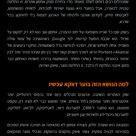
שמנהלים רבים דוחים לשלב מאוחר מדי: בחירת ספק אחסון אתרים. זו החלטה
טכנית לכאורה, אבל בפועל היא נוגעת ישירות למכירות, לחוויית המשתמש,
לאבטחת מידע, לקידום אורגני וליכולת של הארגון לצמוח בלי להיתקע בכל
שדרוג.
בשוק שבו כל שנייה משפיעה על יחס ההמרה, אחסון טוב הוא לא רק “מקום על
שרת”. הוא שכבת תפעול קריטית. לפי Google, כשהטעינה של עמוד עולה
משנייה אחת לשלוש שניות, הסיכוי לנטישה גדל משמעותית. מחקרי ביצועים של
Akamai ו-Portent הראו לאורך השנים קשר ישיר בין זמן טעינה מהיר יותר לבין
שיפור בהמרות, במיוחד באתרי מסחר. המשמעות ברורה: תשתית האחסון כבר
מזמן איננה החלטת IT בלבד. זו החלטת מוצר, שיווק ושירות.
למה הנושא הזה בוער דווקא עכשיו
שוק האתרים השתנה. ארגונים מנהלים כיום יותר נכסים דיגיטליים, יותר
אינטגרציות ויותר עומסים בלתי צפויים. אתר ממוצע כבר לא מציג רק טקסט
ותמונות. הוא מחובר ל-CRM, למערכות דיוור, לאנליטיקה, לצ’אט, לסליקה,
למערכות ניהול ידע ולשירותי ענן חיצוניים.
התוצאה היא ששרת חלש, תצורת אחסון לא מתאימה או תמיכה איטית הופכים
במהירות לבעיה עסקית. צוותי שיווק נתקעים בהשקות. מנהלי מוצר מתקשים