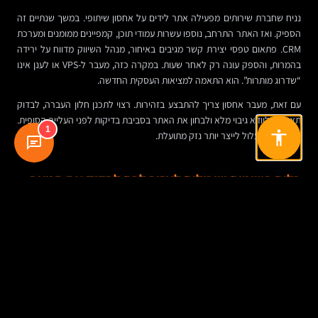
נניח שחברת שירותים מפעילה אתר לידים על אחסון שיתופי. במשך שנתיים זה
הספיק. ואז האתר התרחב, נוספו עשרות עמודי תוכן, קמפיינים ממומנים ומערכת
CRM. פתאום טפסי יצירת קשר מגיבים באיחור, מנהל השיווק מדווח על ירידה
בהמרות, והספק עונה רק לאחר שעות. במקרה כזה, מעבר ל-VPS או לענן אינו
“שדרוג מותרות”. הוא התאמה למציאות העסקית החדשה.
עם זאת, מעבר אחסון צריך להתבצע בזהירות. רצוי לתכנן חלון העברה, לבדוק
תאימות, לוודא גיבוי מלא ולבחון את האתר בסביבת בדיקות לפני העלייה הסופית.
1
מעבר חפוז עלול לייצר יותר נזק מתועלת.
כלים פשוטים שיכולים לעזור לכם לבדוק את המצב
גם בלי להיות אנשי תשתיות, אפשר לקבל תמונה ראשונית על איכות האחסון.
Google PageSpeed Insights יכול לספק אינדיקציה למהירות ולביצועים.
Pingdom וכלים דומים מאפשרים לבחון זמני טעינה וזמינות. אם אתם מזהים
ירידה עקבית, במיוחד ללא שינוי מהותי באתר עצמו, ייתכן שהבעיה קשורה
לסביבת האחסון.
כדאי לזכור: לא כל בעיית ביצועים היא בהכרח אשמת הספק. גם קוד לא יעיל,
תמונות כבדות או תוספים מיותרים יכולים להכביד. אבל ספק טוב ידע לעזור