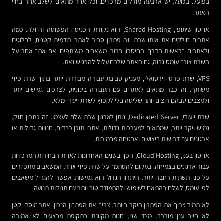
בפועל. בפועל, יש ארבעה מודלים מרכזיים, וכל אחד מתאים לשלב אחר בחיי
האתר.
אחסון שיתופי, Shared Hosting, הוא נקודת הכניסה הפשוטה והזולה. כמה
אתרים חולקים את אותו שרת. זה פתרון סביר לאתרי תדמית קטנים, לבלוגים
ולאתרים בראשית הדרך. החיסרון ברור: משאבים משותפים. אם אתר אחר על
השרת צורך עומס גבוה, גם האתר שלכם עלול להרגיש זאת.
VPS, שרת פרטי וירטואלי, מעניק סביבת עבודה מבודדת יותר בתוך שרת פיזי
משותף. זה כבר מתאים לאתרים עם תעבורה בינונית, לצרכים גמישים יותר
ולמצבים שבהם רוצים יותר שליטה בלי לקפוץ לשרת ייעודי מלא.
שרת ייעודי, Dedicated Server, נותן לארגון שרת שלם לעצמו. זה פתרון חזק,
גמיש ויקר יותר, שמתאים למערכות גדולות, אתרי תוכן כבדים, חנויות גדולות או
ארגונים עם דרישות ביצועים ואבטחה מחמירות.
אחסון בענן, Cloud Hosting, הפך בשנים האחרונות לאחת הבחירות המרכזיות
עבור ארגונים בצמיחה. במקום להסתמך על שרת פיזי אחד, המשאבים מתפזרים
על פני תשתית רחבה יותר. היתרון הגדול הוא גמישות: אפשר להגדיל משאבים
לפי עומס, לשלם בהתאם לשימוש ולהתמודד טוב יותר עם תנודות תנועה.
לא תמיד צריך את הפתרון היקר ביותר. צריך את הפתרון הנכון. אתר מוסדי קטן
לא חייב ענן מורכב. מצד שני, חנות מקוונת בתקופת מבצעים לא אמורה