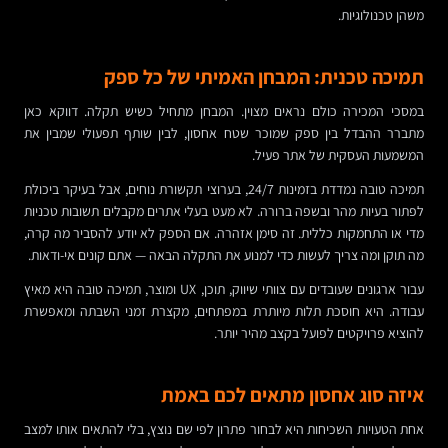
משהן טכנולוגיות.
תמיכה טכנית: המבחן האמיתי של כל ספק
במסכי המכירה כולם נראים מצוין. המבחן מתחיל כשיש תקלה. דווקא כאן
מתברר ההבדל בין ספק שמוכר שטח אחסון, לבין שותף תפעולי שמבין את
המשמעות העסקית של אתר פעיל.
תמיכה טובה נמדדת בזמינות 24/7, בערוצי תקשורת נוחים, אבל בעיקר ביכולת
לפתור בעיות מהר ובשפה ברורה. לא מעט בעלי אתרים מקבלים תשובות טכניות
מדי או התחמקות כללית. זה סימן אזהרה. אם הספק לא יודע להסביר מה קרה,
מה תוקן ומה צריך לעשות כדי למנוע את התקלה הבאה — אתם קונים אי-ודאות.
עבור ארגונים שעובדים עם צוותי שיווק, תוכן, UX ומוצר, תמיכה טובה היא מאיץ
עבודה. היא חוסכת תלות מיותרת במפתחים, מקצרת זמני השבתה ומאפשרת
להוציא פרויקטים לפועל בקצב מהיר יותר.
איזה סוג אחסון מתאים לכם באמת
אחת הטעויות השכיחות היא לבחור פתרון לפי שם נוצץ, בלי להתאים אותו למצב