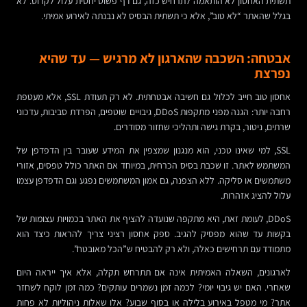
תשתית האחסון לא הותאמה לתרחיש כזה, גם דף פשוט יחסית עלול לקרוס. לא
בגלל שהאתר “לא טוב”, אלא כי תשתית הבסיס לא נבנתה לאירוע אמיתי.
אבטחה: השכבה שהארגון לא מרגיש — עד שהיא
נפרצת
אחסון טוב חייב לכלול גם חשיבה אבטחתית. לא רק תעודת SSL, אלא מעטפת
רחבה יותר: הגנה מפני מתקפות DDoS, גיבויים שוטפים, הפרדת סביבות, עדכוני
שרתים, ניטור, בקרת גישה ותהליכי שחזור מסודרים.
SSL, למי שאינו טכני, הוא מנגנון שמצפין את המידע שעובר בין הדפדפן של
המשתמש לאתר. זו שכבת בסיס הכרחית, במיוחד אם האתר כולל טפסים, אזורי
משתמשים או סליקה. ללא הצפנה, גם אמון המשתמשים נפגע וגם הדפדפן עצמו
עלול להציג אזהרות.
DDoS, לעומת זאת, היא מתקפה שנועדה להציף את האתר בכמויות עצומות של
בקשות עד שהוא מפסיק להגיב. ספק אחסון רציני צריך להראות כיצד הוא
מתמודד עם תרחישים כאלה, ולא רק להבטיח ש”הכל מאובטח”.
לארגונים, השאלה האמיתית אינה אם תתרחש תקלה, אלא איך ייראה היום
שאחרי. האם יש גיבוי יומי? לכמה זמן נשמרים עותקים? כמה זמן לוקח לשחזר
אתר? מי מטפל באירוע בלילה או בסוף שבוע? אלו שאלות ניהוליות לא פחות