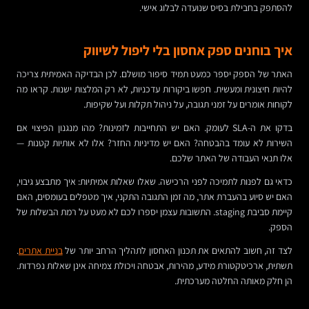
להסתפק בחבילת בסיס שנועדה לבלוג אישי.
איך בוחנים ספק אחסון בלי ליפול לשיווק
האתר של הספק יספר כמעט תמיד סיפור מושלם. לכן הבדיקה האמיתית צריכה
להיות חיצונית ומעשית. חפשו ביקורות עדכניות, לא רק המלצות ישנות. קראו מה
לקוחות אומרים על זמני תגובה, על ניהול תקלות ועל שקיפות.
בדקו את ה-SLA לעומק. האם יש התחייבות לזמינות? מהו מנגנון הפיצוי אם
השירות לא עומד בהבטחה? האם יש מדיניות החזר? אלו לא אותיות קטנות —
אלו תנאי העבודה של האתר שלכם.
כדאי גם לפנות לתמיכה לפני הרכישה. שאלו שאלות אמיתיות: איך מתבצע גיבוי,
האם יש סיוע בהעברת אתר, מה זמן התגובה התקני, איך מטפלים בעומסים, האם
קיימת סביבת staging. התשובות עצמן יספרו לכם לא מעט על רמת הבשלות של
הספק.
לצד זה, חשוב להתאים את תכנון האחסון לתהליך הרחב יותר של
בניית אתרים
.
תשתית, ארכיטקטורת מידע, מהירות, אבטחה ויכולת צמיחה אינן שאלות נפרדות.
הן חלק מאותה החלטה מערכתית.