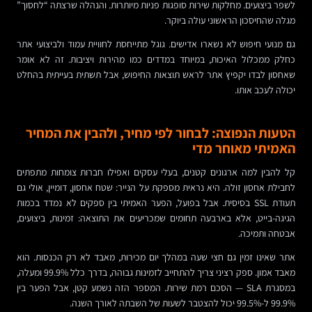
לשפר ביצועים. מחלקות שירות סופגות פניות מיותרות. והנהלה שרצתה “לחסוך”
מגלה שהחיסכון הראשוני עולה ביוקר.
גם מנועי חיפוש לא נשארו אדישים. גוגל מתייחסת לחוויית עמוד ולביצועי אתר
כחלק ממכלול האיכות, במיוחד במדדים כמו מהירות ויציבות. זה לא אומר
שאחסון לבדו יקפיץ אתר לראש תוצאות החיפוש, אבל תשתית בעייתית בהחלט
יכולה לעכב אותו.
הטעות הנפוצה: לבחור לפי מחיר, ולהבין את המחיר
האמיתי מאוחר מדי
קל להבין למה ארגונים קטנים, בעלי עסקים ואפילו חברות צומחות מתפתים
לחבילת אחסון זולה. היא נראית מספקת על הנייר: שטח אחסון, דומיין, אולי גם
תעודת SSL בסיסית. אבל בפועל, הפער האמיתי בין ספקים לא נמדד בכמות
הגיגה-בייט, אלא בארבעה תחומים שמכריעים את התוצאה: זמינות, ביצועים,
אבטחה ותמיכה.
אתר שאינו זמין גם חצי שעה במהלך יום מכירות, מאבד לא רק הכנסות. הוא
מאבד אמון. ספק רציני צריך להתחייב לזמינות גבוהה, בדרך כלל 99.9% ומעלה,
במסגרת SLA — הסכם רמת שירות. המספר הזה נשמע קטן, אבל הפער בין
99.9% ל-99.5% יכול להצטבר לשעות של השבתה לאורך השנה.