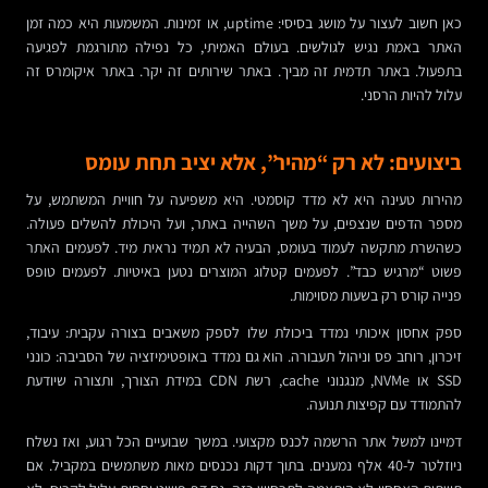
כאן חשוב לעצור על מושג בסיסי: uptime, או זמינות. המשמעות היא כמה זמן
האתר באמת נגיש לגולשים. בעולם האמיתי, כל נפילה מתורגמת לפגיעה
בתפעול. באתר תדמית זה מביך. באתר שירותים זה יקר. באתר איקומרס זה
עלול להיות הרסני.
ביצועים: לא רק “מהיר”, אלא יציב תחת עומס
מהירות טעינה היא לא מדד קוסמטי. היא משפיעה על חוויית המשתמש, על
מספר הדפים שנצפים, על משך השהייה באתר, ועל היכולת להשלים פעולה.
כשהשרת מתקשה לעמוד בעומס, הבעיה לא תמיד נראית מיד. לפעמים האתר
פשוט “מרגיש כבד”. לפעמים קטלוג המוצרים נטען באיטיות. לפעמים טופס
פנייה קורס רק בשעות מסוימות.
ספק אחסון איכותי נמדד ביכולת שלו לספק משאבים בצורה עקבית: עיבוד,
זיכרון, רוחב פס וניהול תעבורה. הוא גם נמדד באופטימיזציה של הסביבה: כונני
SSD או NVMe, מנגנוני cache, רשת CDN במידת הצורך, ותצורה שיודעת
להתמודד עם קפיצות תנועה.
דמיינו למשל אתר הרשמה לכנס מקצועי. במשך שבועיים הכל רגוע, ואז נשלח
ניוזלטר ל-40 אלף נמענים. בתוך דקות נכנסים מאות משתמשים במקביל. אם