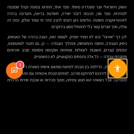
השוק הישראלי יוצר סטנדרט מיוחד. מצד אחד, תחרות צפופה וקהל שמצפה
למהירות. מצד שני, תרבות דיבור ישירה, חשדנות בריאה, והעדפה ברורה
לאינטראקציה פשוטה. גולשים כאן רוצים להבין מהר מי עומד מולם, כמה זה
עולה, ואיך יוצרים קשר בלי להתחיל מסע בירוקרטי.
לכן דף “אודות” יבש לא תמיד יספיק. לעומת זאת, הצגה ברורה של האנשים,
ניסיון העבודה, תחומי ההתמחות, ותהליך העבודה — כן. גם חיבור לוואטסאפ,
טפסים קצרים, תשובות לשאלות אמיתיות ושקיפות מסוימת סביב שירותים
ומסגרות עבודה — כל אלה נתפסים כמקצועיים, לא כפשטניים.
1
ברמת התקציב, הדילמה בין תבנית לפיתוח מותאם אישית נשארת רלוונטית. לא
כל עסק חייב להיכנס לפרויקט מורכב. לעיתים תבנית איכותית עם התאמה נכונה
מספיקה. אבל כשאתר הוא מנוע צמיחה, מוקד מכירות או שכבת שירות מרכזית
— פשרות זולות עולות ביוקר.
טבלת סיכום: ההבדל בין אתר “נוכח” לאתר מקצועי
היבט
אתר בסיסי
אתר אינטרנט מקצועי
מטרה
נוכחות כללית ברשת
תפקיד ברור: לידים, מכירות, שירות,
עסקית
גיוס או ידע