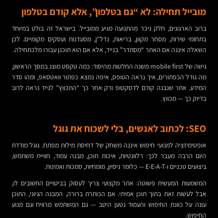
מובייל תחילה: לא “גם בטלפון”, אלא קודם בטלפון
ברוב הארגונים, חלק ניכר מהתנועה מגיע ממובייל. בישראל זה בולט במיוחד
בתחומי שירות, מסחר מקוון, בריאות, נדל"ן, מסעדנות ועסקים מקומיים. לכן
השאלה איננה אם האתר “מסתדר” בנייד, אלא אם הוא תוכנן עבורו מלכתחילה.
גישה של mobile first משנה החלטות מהיסוד: כמה טקסט מוצג במסך הראשון,
מה גודל הכפתורים, איך נראה הטופס, איפה נמצא כפתור וואטסאפ, ומהו סדר
המידע. אתר שנבנה קודם לדסקטופ ורק אחר כך “התכווץ” לנייד נראה לרוב
בדיוק כך — מכווץ.
SEO: לכתוב לאנשים, בלי לשכוח את גוגל
אופטימיזציה למנועי חיפוש איננה משחק של דחיסת מילות מפתח. גוגל מודדת
היום הרבה מעבר לכך: רלוונטיות, איכות תוכן, מבנה עמוד, חוויית משתמש,
ביצועים טכניים ו-E-E-A-T — כלומר ניסיון, מומחיות, סמכות ואמינות.
המשמעות המעשית פשוטה: אתר מקצועי צריך לעסוק בביטויים החשובים לו,
אבל לעשות זאת בתוך תוכן אמיתי. אם הכותרת ברורה, המבנה הגיוני, התוכן
עונה על כוונת החיפוש והעמוד נטען היטב — גם המשתמש מרוויח וגם מנוע
החיפוש.