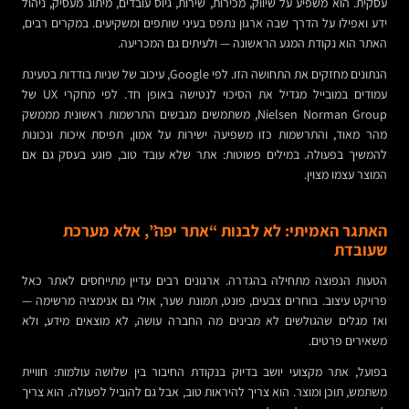
עסקית. הוא משפיע על שיווק, מכירות, שירות, גיוס עובדים, מיתוג מעסיק, ניהול
ידע ואפילו על הדרך שבה ארגון נתפס בעיני שותפים ומשקיעים. במקרים רבים,
האתר הוא נקודת המגע הראשונה — ולעיתים גם המכריעה.
הנתונים מחזקים את התחושה הזו. לפי Google, עיכוב של שניות בודדות בטעינת
עמודים במובייל מגדיל את הסיכוי לנטישה באופן חד. לפי מחקרי UX של
Nielsen Norman Group, משתמשים מגבשים התרשמות ראשונית מממשק
מהר מאוד, והתרשמות כזו משפיעה ישירות על אמון, תפיסת איכות ונכונות
להמשיך בפעולה. במילים פשוטות: אתר שלא עובד טוב, פוגע בעסק גם אם
המוצר עצמו מצוין.
האתגר האמיתי: לא לבנות “אתר יפה”, אלא מערכת
שעובדת
הטעות הנפוצה מתחילה בהגדרה. ארגונים רבים עדיין מתייחסים לאתר כאל
פרויקט עיצוב. בוחרים צבעים, פונט, תמונת שער, אולי גם אנימציה מרשימה —
ואז מגלים שהגולשים לא מבינים מה החברה עושה, לא מוצאים מידע, ולא
משאירים פרטים.
בפועל, אתר מקצועי יושב בדיוק בנקודת החיבור בין שלושה עולמות: חוויית
משתמש, תוכן ומוצר. הוא צריך להיראות טוב, אבל גם להוביל לפעולה. הוא צריך