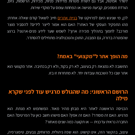
לשדר אמינות, אבל גם לשרת מטרות מדידות: פניות, מכירות, הרשמות, גיוס,
הורדת מסמכים, קביעת פגישה או הפחתת עומס על מוקדי שירות.
לכן, מי שניגש היום לפרויקט של
בניית אתרים
חייב לשאול קודם שאלה אחרת:
מהו התפקיד העסקי של האתר? האם הוא אמור לייצר לידים? להסביר מוצר
מורכב? לתמוך בתהליך מכירה ארוך? לשמש שער לידע פנים-ארגוני? ברגע
שהמטרה ברורה, גם המבנה, התוכן והטכנולוגיה מתחילים להסתדר.
מה הופך אתר ל"מקצועי" באמת?
התשובה לא נמצאת רק בעיצוב, לא רק בקוד, ולא רק בכתיבה. אתר מקצועי הוא
אתר שבו כל השכבות עובדות יחד. לא מתחרות זו בזו.
הרושם הראשוני: מה שהגולש מרגיש עוד לפני שקרא
מילה
הכניסה הראשונה לאתר היא מבחן מהיר מאוד. המשתמש לא מנתח. הוא
מרגיש. האם זה מסודר? האם זה אמין? האם מישהו חשב כאן על הפרטים? האם
החברה נראית עדכנית — או תקועה כמה שנים מאחור?
עיצוב, בהקשר הזה, אינו קישוט. הוא שפה ניהולית. מרווחים, צבעים, טיפוגרפיה,