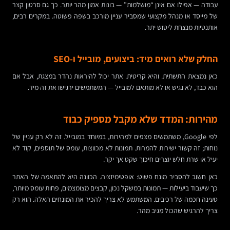
עבודה — אפילו אם אינן “מושלמות” — בונות אמון מהר יותר. כך גם סרטון קצר
של מייסד או מנהל מקצועי שמסביר עניין מורכב בשפה פשוטה. במקרים רבים,
אותנטיות מנצחת ליטוש יתר.
החלק שלא רואים מיד: ביצועים, מובייל ו-SEO
כאן נמצאת התשתית. והיא קריטית. אתר יכול להיראות נהדר במצגת, אבל אם
הוא כבד, לא נגיש או לא מותאם למובייל — המשתמשים ירגישו את זה מיד.
מהירות: המדד שלא מקבל מספיק כבוד
לפי Google, משתמשים מצפים למהירות, במיוחד במובייל. זה לא רק עניין של
נוחות; זה קשור ישירות להמרות. תמונות לא מכווצות, עומס של תוספים, קוד לא
יעיל או שרת חלש יוצרים חיכוך שקט אך יקר.
כאן חשוב להסביר מונח פשוט: אופטימיזציה. הכוונה היא להתאמה של האתר
כך שיעבוד ביעילות — תמונות במשקל נכון, קבצים מצומצמים, פחות עומס מיותר,
טעינה חכמה של רכיבים. המשתמש לא צריך להכיר את המונחים האלה. הוא רק
צריך להרגיש שהכול מגיב מהר.