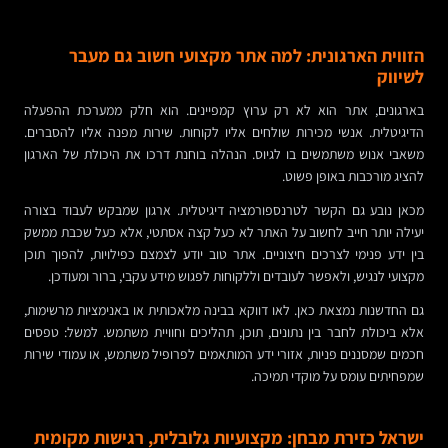
הזווית הארגונית: למה אתר מקצועי חשוב גם מעבר
לשיווק
בארגונים, אתר הוא לא רק ערוץ קמפיינים. הוא חלק ממערכת ההפעלה
הדיגיטלית. אנשי מכירות שולחים אליו לקוחות. שירות מפנה אליו להסברים.
משאבי אנוש משתמשים בו לגיוס. הנהלה בוחנת דרכו את היכולת של הארגון
להציג מורכבות באופן פשוט.
מכאן נובע גם הקשר לטרנספורמציה דיגיטלית. ארגון שמבקש לעבוד בצורה
יעילה יותר חייב לחשוב על האתר לא כעל קצה אסתטי, אלא כעל שכבת ממשק
בין ידע פנימי לצרכים חיצוניים. אתר טוב יודע לצמצם כפילויות, להפוך תוכן
מקצועי לנגיש, ולאפשר לעובדים וללקוחות לפגוש מידע עקבי, ברור ומעודכן.
גם החדשנות נמצאת כאן. לאו דווקא בבינה מלאכותית או באנימציות מרשימות,
אלא ביכולת לחבר בין נתונים, תוכן, תהליכים וחוויית משתמש. למשל: טפסים
חכמים שמסננים פניות, אזורי ידע המותאמים לפרופיל משתמש, או עמודי שירות
שמפחיתים עומס על מוקדי תמיכה.
ישראל כזירת מבחן: מקצועיות גלובלית, רגישות מקומית