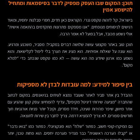
תוכן: המקום שבו העסק מפסיק לדבר בסיסמאות ומתחיל
להישמע אמין
בישראל, קל לזהות טקסט גנרי. הקוראים כאן חדים, חסרי סבלנות יחסית, ומאוד
רגישים לניסוחים מנופחים. “אנו מספקים פתרונות מתקדמים בהתאמה אישית”
אולי נשמע מכובד, אבל בפועל לא אומר הרבה.
תוכן טוב באתר מקצועי עושה שלושה דברים במקביל: מסביר, משכנע ומרגיע.
הוא עונה על שאלות אמיתיות. הוא מציג את הערך בלי ליפול לקלישאות. והוא
נשמע כמו ארגון שיודע מה הוא עושה — לא כמו טקסט שנכתב כדי “למלא
מקום”.
בין סיפור למידע: למה עובדות לבדן לא מספיקות
ההבדל בין אתר סביר לאתר שעובד נמצא לעיתים בניואנסים. במקום לכתוב
שהחברה “מציעה שירותי דיגיטל מקיפים”, עדיף להמחיש: עסק קטן שהגיע עם
אתר מיושן, שיפר מהירות טעינה, חידד מסרים, וקיבל יותר פניות אורגניות תוך
חודשים ספורים. לא צריך להמציא דרמה. צריך לחבר בין שירות לתוצאה.
גם המיקרו-קופי חשוב. כפתור “שלח” הוא פונקציונלי. כפתור כמו “בואו נדבר”
או “קבלו הערכה ראשונית” כבר מגדיר מערכת יחסים. הוא פחות טכני, יותר
אנושי, ולעיתים גם יותר אפקטיבי.