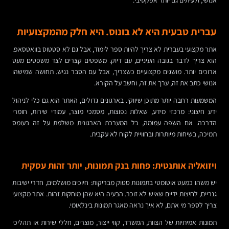
עברית טבעית היא לא בונוס. היא חלק מהמקצועיות
אתר מקצועי בעברית לא צריך להיות ספר לימוד, אבל גם לא סטטוס בוואטסאפ.
הוא צריך לדבר בגובה העיניים, עם דיוק. משפטים קצרים לצד משפטים מעט
ארוכים יותר. מושגים מקצועיים כשצריך, אבל עם הסבר נגיש. תחושה שמישהו
אנושי כתב את זה, ערך את זה, וחשב על הקורא.
המשמעות רחבה יותר מתוכן שיווקי. בארגונים גדולים, האתר הוא גם כלי לניהול
ידע חיצוני: מרכזי מידע, שאלות נפוצות, מסמכי מוצר, עמודי שירות, חומרי
הדרכה. אם השפה עמומה, כל המערכת הארגונית משלמת על זה בעומס
תמיכה, בשיחות מיותרות ובחוויית לקוח לא עקבית.
ויזואליה אותנטית: פחות בנק תמונות, יותר זהות עסקית
יש משהו כמעט אוטומטי בתמונות סטוק מבריקות: חיוכים מושלמים, חדרי ישיבות
גנריים, לחיצות ידיים שאיש לא זוכר. הבעיה היא שהן מוחקות זהות. אתר מקצועי
צריך לספר מי אתם, לא איך נראה מאגר תמונות בינלאומי.
תמונות אמיתיות של הצוות, המשרד, קווי ייצור, מוצרים, חללי שירות או תהליכי