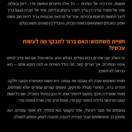
תמונות, היררכיה של כותרות — כל אלה מייצרים תחושת סדר, דיוק ובשלות.
אתר של משרד עורכי דין צריך לשדר ביטחון וצלילות. אתר של חברת SaaS צריך
לייצר תחושת חדשנות ובהירות. אתר של מרפאה שכונתית צריך להיות חם, פשוט
ואמין. כשכולם משתמשים באותה תבנית, ההבדל בין מותגים פשוט נעלם.
חוויית משתמש: האם ברור למבקר מה לעשות
עכשיו?
זה השלב שבו אתרים רבים נופלים. הגולש הגיע. עכשיו מה? אם הוא צריך לנחש
איפה המחירים, איך יוצרים קשר, מה כולל השירות או למה דווקא אתם — הוא
כנראה לא יתאמץ.
חוויית משתמש טובה לא צועקת את עצמה. היא פשוט מאפשרת תנועה חלקה.
תפריט ברור, כפתורי פעולה מדויקים, טפסים קצרים, עמודים שלא מעמיסים,
ושפה שמורידה חיכוך במקום להוסיף אותו. זה נכון במיוחד במובייל, שם כל טעות
קטנה מרגישה גדולה: כפתור קטן מדי, טופס ארוך מדי, שורה צפופה מדי.
במונחים של מוצר דיגיטלי, אתר מקצועי הוא מסלול. לא אוסף עמודים. הוא
מתוכנן כך שהמשתמש יעבור מצפייה להבנה, מהבנה לאמון, ומאמון לפעולה.