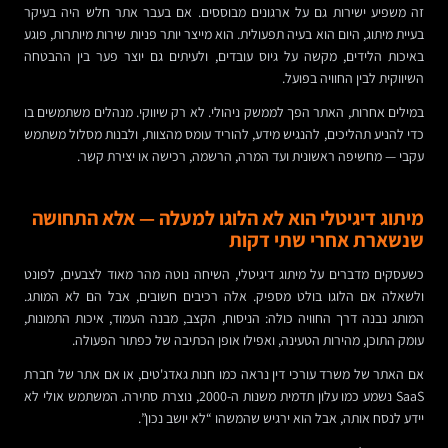
זה משפיע ישירות גם על ארגונים מבוססים. אם בעבר אתר חלש היה בעיקר
בעיית מיתוג, היום הוא בעיה תפעולית. הוא מייצר יותר פניות שירות מיותרות, פוגע
באיכות הלידים, מקשה על גיוס עובדים, ולעיתים גם יוצר פער בין ההבטחה
השיווקית לבין החוויה בפועל.
במילים אחרות, האתר הפך לממשק ניהולי. לא רק שיווקי. מנהלים משתמשים בו
כדי להניע תהליכים, להנגיש מידע, להוריד עומס מהצוות, ולבנות מסלול משתמש
עקבי — מחשיפה ראשונית ועד המרה, הרשמה, רכישה או יצירת קשר.
מיתוג דיגיטלי הוא לא הלוגו למעלה — אלא התחושה
שנשארת אחרי שתי דקות
כשעסקים מדברים על מיתוג דיגיטלי, השיחה נוטה מהר מאוד לצבעים, לפונט
ולשאלה אם הלוגו בולט מספיק. אלה רכיבים חשובים, אבל הם לא המותג.
המותג נבנה דרך החוויה כולה: הניסוח, הקצב, מבנה העמוד, איכות התמונות,
עומק התוכן, מהירות הטעינה, ואפילו אופן הכתיבה של כפתור הפעולה.
אם האתר של משרד עורכי דין נראה כמו חנות גאדג'טים, או אם אתר של חברת
SaaS נשמע כמו עלון תדמית משנות ה-2000, נוצרת סתירה. המשתמש אולי לא
יידע לנסח אותה, אבל הוא ירגיש שהמשהו “לא יושב נכון”.