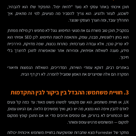
תוכן איכותי באתר עסקי לא נועד “להיות יפה”. התפקיד שלו הוא להבהיר,
לשכנע, לעזור ולהניע. הוא צריך להסביר מה מציעים, למי זה מתאים, איך
התהליך עובד, ומה הערך העסקי שנוצר.
במקביל, תוכן טוב משרת גם את מנועי החיפוש. גוגל לא מחפש רק מילות מפתח;
הוא בוחן רלוונטיות, מבנה, עומק, והתאמה לכוונת החיפוש. לכן SEO אמיתי הוא
לא טריק טכני, אלא עבודה מערכתית: כותרות נכונות, שפה מדויקת, היררכיית
מידע, מענה לשאלות אמיתיות, ומהירות אתר שמאפשרת לתוכן להיצרך בלי
חיכוך.
באתרים רבים, דווקא עמודי השירות, המדריכים, השאלות הנפוצות ותיאורי
המקרה הם אלה שמייצרים את האמון שמוביל להמרה. לא רק דף הבית.
3. חוויית משתמש: ההבדל בין ביקור לבין התקדמות
UX, או חוויית משתמש, הוא שם מקצועי למשהו פשוט מאוד: עד כמה קל ונעים
לאדם להבין איפה הוא נמצא, מה יש כאן, ואיך ממשיכים הלאה. אם הניווט עמוס,
אם הכפתורים לא ברורים, אם טפסים ארוכים מדי או אם התוכן קופץ ממקום
למקום — המשתמש מרגיש עומס ומוותר.
מחקר של Forrester מצא שחברות שמשקיעות בחוויית משתמש איכותית יכולות