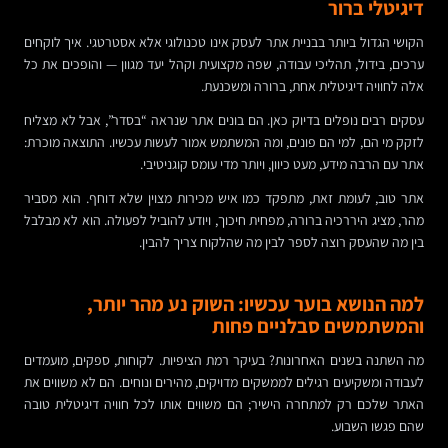
דיגיטלי ברור
הקושי הגדול ביותר בבניית אתר לעסק אינו טכנולוגי אלא אסטרטגי. איך לוקחים
ערכים, בידול, תהליכי עבודה, שפה מקצועית וקהל יעד מגוון — והופכים את כל
אלה לחוויה דיגיטלית אחת, ברורה ומשכנעת.
עסקים רבים נופלים בדיוק כאן. הם בונים אתר שנראה “בסדר”, אבל לא מצליח
לזקק מי הם, למי הם פונים, ומה המשתמש אמור לעשות עכשיו. התוצאה מוכרת:
אתר עם הרבה מידע, מעט כיוון, ויותר מדי עומס קוגניטיבי.
אתר טוב, לעומת זאת, מתפקד כמו איש מכירות מצוין שלא דוחף. הוא מסביר
מהר, מציג היררכיה ברורה, מפחית חיכוך, ויודע להוביל לפעולה. הוא לא מבלבל
בין מה שהעסק רוצה לספר לבין מה שהלקוח צריך להבין.
למה הנושא בוער עכשיו: השוק נע מהר יותר,
והמשתמשים סבלניים פחות
מה השתנה בשנים האחרונות? בעיקר רמת הציפיות. לקוחות, ספקים, מועמדים
לעבודה ומשקיעים רגילים לממשקים מדויקים, מהירים ונוחים. הם לא משווים את
האתר שלכם רק למתחרה הישיר; הם משווים אותו לכל חוויה דיגיטלית טובה
שהם פגשו השבוע.