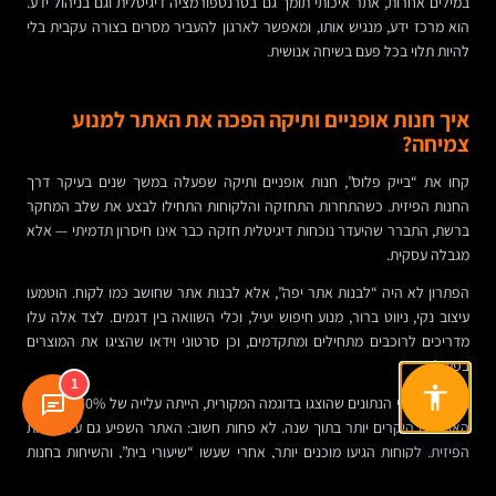
במילים אחרות, אתר איכותי תומך גם בטרנספורמציה דיגיטלית וגם בניהול ידע.
הוא מרכז ידע, מנגיש אותו, ומאפשר לארגון להעביר מסרים בצורה עקבית בלי
להיות תלוי בכל פעם בשיחה אנושית.
איך חנות אופניים ותיקה הפכה את האתר למנוע
צמיחה?
קחו את “בייק פלוס”, חנות אופניים ותיקה שפעלה במשך שנים בעיקר דרך
החנות הפיזית. כשהתחרות התחזקה והלקוחות התחילו לבצע את שלב המחקר
ברשת, התברר שהיעדר נוכחות דיגיטלית חזקה כבר אינו חיסרון תדמיתי — אלא
מגבלה עסקית.
הפתרון לא היה “לבנות אתר יפה”, אלא לבנות אתר שחושב כמו לקוח. הוטמעו
עיצוב נקי, ניווט ברור, מנוע חיפוש יעיל, וכלי השוואה בין דגמים. לצד אלה עלו
מדריכים לרוכבים מתחילים ומתקדמים, וכן סרטוני וידאו שהציגו את המוצרים
בפעולה.
1
התוצאה, לפי הנתונים שהוצגו בדוגמה המקורית, הייתה עלייה של 60% במכירות
האופניים היקרים יותר בתוך שנה. לא פחות חשוב: האתר השפיע גם על החנות
הפיזית. לקוחות הגיעו מוכנים יותר, אחרי שעשו “שיעורי בית”, והשיחות בחנות
הפכו מדויקות ובשלות יותר.