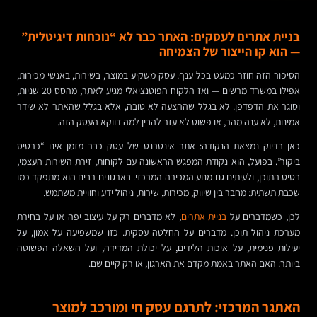
בניית אתרים לעסקים: האתר כבר לא “נוכחות דיגיטלית”
— הוא קו הייצור של הצמיחה
הסיפור הזה חוזר כמעט בכל ענף. עסק משקיע במוצר, בשירות, באנשי מכירות,
אפילו במשרד מרשים — ואז הלקוח הפוטנציאלי מגיע לאתר, מהסס 20 שניות,
וסוגר את הדפדפן. לא בגלל שההצעה לא טובה, אלא בגלל שהאתר לא שידר
אמינות, לא ענה מהר, או פשוט לא עזר להבין למה דווקא העסק הזה.
כאן בדיוק נמצאת הנקודה: אתר אינטרנט של עסק כבר מזמן אינו “כרטיס
ביקור”. בפועל, הוא נקודת המפגש הראשונה עם לקוחות, זירת השירות העצמי,
בסיס התוכן, ולעיתים גם מנוע המכירה המרכזי. בארגונים רבים הוא מתפקד כמו
שכבת תשתית: מחבר בין שיווק, מכירות, שירות, ניהול ידע וחוויית משתמש.
לכן, כשמדברים על
בניית אתרים
, לא מדברים רק על עיצוב יפה או על בחירת
מערכת ניהול תוכן. מדברים על החלטה עסקית. כזו שמשפיעה על אמון, על
יעילות פנימית, על איכות הלידים, על יכולת המדידה, ועל השאלה הפשוטה
ביותר: האם האתר באמת מקדם את הארגון, או רק קיים שם.
האתגר המרכזי: לתרגם עסק חי ומורכב למוצר