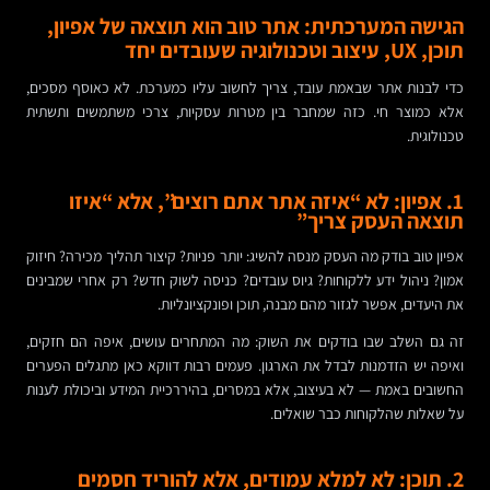
הגישה המערכתית: אתר טוב הוא תוצאה של אפיון,
תוכן, UX, עיצוב וטכנולוגיה שעובדים יחד
כדי לבנות אתר שבאמת עובד, צריך לחשוב עליו כמערכת. לא כאוסף מסכים,
אלא כמוצר חי. כזה שמחבר בין מטרות עסקיות, צרכי משתמשים ותשתית
טכנולוגית.
1. אפיון: לא “איזה אתר אתם רוצים”, אלא “איזו
תוצאה העסק צריך”
אפיון טוב בודק מה העסק מנסה להשיג: יותר פניות? קיצור תהליך מכירה? חיזוק
אמון? ניהול ידע ללקוחות? גיוס עובדים? כניסה לשוק חדש? רק אחרי שמבינים
את היעדים, אפשר לגזור מהם מבנה, תוכן ופונקציונליות.
זה גם השלב שבו בודקים את השוק: מה המתחרים עושים, איפה הם חזקים,
ואיפה יש הזדמנות לבדל את הארגון. פעמים רבות דווקא כאן מתגלים הפערים
החשובים באמת — לא בעיצוב, אלא במסרים, בהיררכיית המידע וביכולת לענות
על שאלות שהלקוחות כבר שואלים.
2. תוכן: לא למלא עמודים, אלא להוריד חסמים