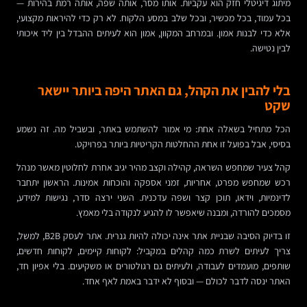
מיתוג דיגיטלי חזק הוא עקביות. אותו מסר, אותה שפה, אותה רמת בהירות —
בכל עמוד, בכל מכשיר, ובכל שלב במסע הלקוח. לא רק כדי להיראות מקצועי,
אלא כדי לבנות אמון. ובמרחב המקוון, אמון הוא לעיתים ההבדל בין ליד איכותי
לבין נטישה.
בלי להבין את הקהל, גם האתר היפה ביותר יישאר
שקט
הכל מתחיל בשאלה אחת: מי אמור להשתמש באתר, ובשביל מה. זה נשמע
בסיסי, אבל בפועל זו אחת ההחלטות הקריטיות ביותר בפרויקט.
קהל צעיר שמחפש השראה, קהילה וקצב מהיר יגיב אחרת לחלוטין מאשר מנהל
רכש שמחפש מפרט, אחריות, זמני אספקה והוכחות אמינות. הראשון יתחבר
לדינמיות, וידאו, תוכן קצר ושפה עדכנית. השני ירצה סדר, נגישות למידע,
מסמכים להורדה, ומבנה שיאפשר לו להגיע לנקודה בלי מאמץ.
זו בדיוק הסיבה שבניית אתר אינה יכולה להיות גנרית. אתר לעסק B2B, למשל,
צריך לעיתים לשרת כמה קהלים במקביל: לקוחות קיימים, לקוחות חדשים,
שותפים, מועמדים לעבודה, ולעיתים גם רגולטורים או משקיעים. בלי אפיון חד,
האתר ינסה לדבר לכולם — ובסוף לא ידבר באמת לאף אחד.