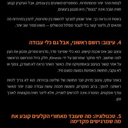
לצמוח מהר יותר מהמתחרות. המספרים משתנים בין ענפים, אבל העיקרון קבוע:
חוויה טובה אינה “בונוס”; היא מנגנון ביצועים.
בשטח זה נראה כך: אתר שנותן למבקר להשוות בין פתרונות, להבין במהירות מה
מתאים לו, וליצור קשר בלי לעבור מסלול מכשולים — פשוט ממיר טוב יותר.
4. עיצוב: רושם ראשוני, אבל גם כלי עבודה
עיצוב טוב אינו שכבת קישוט. הוא כלי שמייצר סדר, מדגיש מסרים, ומכוון את העין
למה שחשוב. לפי מחקר שפורסם על ידי Kinesis, חלק גדול מהרושם הראשוני
על אתר קשור בעיצוב ובאסתטיקה שלו. כאשר האתר נראה לא מעודכן, צפוף או
לא עקבי, תחושת האמינות נפגעת כמעט מיד.
באתר עסקי, עיצוב מדויק יוצר תחושה של שליטה ובהירות. הוא לא צריך להיות
ראוותני. להפך. ברוב המקרים, פשטות חכמה עושה עבודה טובה יותר מאשר
עודף אפקטים. המטרה אינה להרשים לשנייה, אלא לייצר חוויה מקצועית לאורך
זמן.
5. טכנולוגיה: מה שעובד מאחורי הקלעים קובע את
מה שמרגישים מקדימה