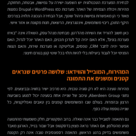
לבחירת המערכת הטכנולוגית יש השפעה ישירה על גמישות, אבטחה, תחזוקה,
מהירות ויכולת הצמיחה של האתר. מערכות כמו WordPress ו-Drupal נפוצות
מאוד כי הן מאפשרות גמישות וניהול שוטף, אבל הבחירה הנכונה תלויה בצרכים:
היקף התוכן, ריבוי משתמשים, אינטגרציות, הרשאות, חנות מקוונת או אזור אישי.
כאן חשוב להוריד את השיחה מהז'רגון. מבחינת מנהל עסק, השאלה אינה “באיזו
מערכת בונים”, אלא האם יהיה קל לעדכן תכנים, האם האתר יוכל לגדול, האם
אפשר יהיה לחבר CRM, טפסים, אנליטיקה או מערכות שירות, והאם הצוות
הפנימי יוכל לעבוד ביעילות בלי להיות תלוי בכל שינוי קטן בגורם חיצוני.
המהירות, המובייל והווידאו: שלושה פרטים שנראים
קטנים ומשנים את התמונה
מהירות טעינה היא לא רק סוגיה טכנית. היא מרכיב ישיר בחוויה ובביצועים. לפי
נתוני Aberdeen Group, עיכוב של שנייה אחת בטעינה יכול לפגוע בשביעות
הרצון ובהמרות. בעולם שבו המשתמשים קופצים בין טאבים ואפליקציות, כל
שנייה נוספת עולה כסף.
גם התאמה למובייל כבר אינה שאלה. ברוב הסקטורים, חלק משמעותי מהתנועה
מגיע מהטלפון. אם האתר נראה מצוין בדסקטופ אבל שבור בנייד, הארגון מאבד
משתמשים בדיוק ברגע הראשון. התאמה רספונסיבית טובה אינה רק הקטנת