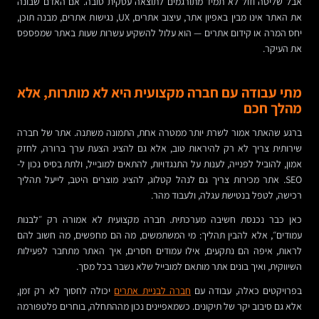
אבל שליטה וזול לא תמיד מתורגמים לתוצאה עסקית טובה. אם האדם שבונה
את האתר אינו מבין באפיון אתר, עיצוב אתרים, UX, נגישות אתרים, מבנה תוכן,
יחס המרה או קידום אתרים — הוא עלול להשקיע עשרות שעות באתר שמפספס
את העיקר.
מתי עבודה עם חברה מקצועית היא לא מותרות, אלא
מהלך חכם
ברגע שהאתר אמור לשרת יותר ממטרה אחת, התמונה משתנה. אתר של חברה
שירותית צריך לא רק להיראות טוב, אלא גם להציג הצעת ערך ברורה, לחזק
אמון, להוביל לפנייה, לענות על התנגדויות, להתאים למובייל, ולתת בסיס נכון ל-
SEO. אתר מכירות צריך גם לנהל קטלוג, להציג מוצרים היטב, לייעל תהליך
רכישה, לטפל בנטישת עגלה, ולעבוד מהר.
כאן כבר נכנסת חשיבה מערכתית. חברה מקצועית לא אמורה רק ״לבנות
עמודים״, אלא להבין תהליך: מי המשתמשים, מה הם מחפשים, מה חשוב להם
לראות, איפה הם נתקעים, אילו עמודים חסרים, איך האתר מתחבר לפעילות
השיווקית, ואיך בונים אתר מותאם למובייל שלא נשבר בכל מסך.
בפרויקטים כאלה, עבודה עם
חברה לבניית אתרים
יכולה לחסוך לא רק זמן,
אלא גם סיבוב יקר של תיקונים. כשמאפיינים נכון מההתחלה, בוחרים פלטפורמה