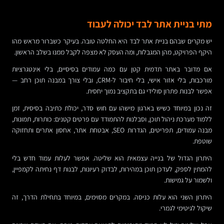
מתי בניית אתר לבד יכולה לעבוד
יש מקרים שבהם בניית אתר לבד היא החלטה טובה. בעיקר כשברור מראש מהו
היקף הפרויקט, מהן המגבלות, ומה העסק לא מצפה לקבל ממנו בשלב הראשון.
אם מדובר באתר תדמית קטן עם כמה עמודים בסיסיים, בלי אינטגרציות
מורכבות, בלי אזור אישי, בלי חיבור ל-CRM, ובלי צורך במבנה תוכן רחב —
אפשר לבנות פתרון סולידי גם בתקציב נמוך יחסית.
זה נכון במיוחד כשיש בארגון מישהו עם חוש סדר, יכולת כתיבה בסיסית, זמן
ללמוד מערכת ניהול תוכן, וסבלנות להתמודד עם פרטים קטנים: כותרות, תמונות,
מבנה עמודים, תפריטים, הגדרות SEO, אבטחת אתר, אחסון אתרים ותחזוקה
שוטפת.
היתרון הגדול של בנייה עצמאית הוא שליטה. אפשר לעלות עמוד חדש בלי
להמתין לספק, לעדכן תוכן במהירות, לבדוק רעיונות, לבנות דף נחיתה לקמפיין,
ולשמור על גמישות.
היתרון השני הוא עלות כניסה. במקרים מסוימים, במיוחד בתחילת הדרך, זה
שיקול לגיטימי לגמרי.