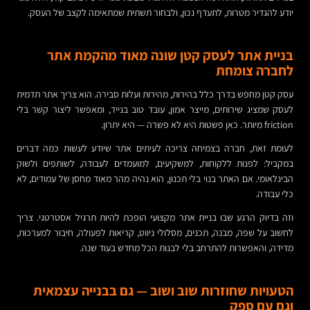
יודע להגדיר מטרות, לתעדף נכון, ולבחור תשתית שמתאימה לקצב של העסק.
בניית אתר לעסק קטן שונה מאוד מהקמת אתר
לחברה צומחת
עסק קטן מחפש בדרך כלל בהירות, מהירות ועלות סבירה. הוא צריך אתר תדמית
לעסק שמציג שירותים, מייצר אמון, עובד טוב בנייד, ומאפשר ליצור קשר בלי
friction מיותר. כאן פשטות היא לא פשרה — היא יתרון.
לעומת זאת, חברה בצמיחה צריכה לעיתים אתר שיודע לעשות כמה דברים
במקביל: לפנות ללקוחות, למשקיעים, למועמדים לעבודה, לשותפים ולשוק
הבינלאומי. אם האתר בנוי בלי תכנון, הוא נהיה מהר מאוד מחסן של עמודים, לא
כלי עבודה.
וזה בדיוק הרגע שבו בניית אתר מקצועי הופכת להיות תרגיל אסטרטגי. צריך
לחשוב על שפה, מבנה, תכנים, מסלולי ניווט, קריאות לפעולה, חיבור למערכות,
מדידה, והאפשרות להתרחב בלי לבנות הכל מחדש בעוד שנה.
הטעויות שחוזרות שוב ושוב — גם בבנייה עצמאית
וגם עם ספק