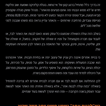
זה בדרך כלל מתחיל ברגע קטן של אי־נוחות. בעלת קליניקה שומעת שוב מלקוח
חדש ש״לא ממש הבנתי מה אתם מציעים מהאתר״. מנהל שיווק מגלה שקמפיין
מביא תנועה, אבל טופס יצירת הקשר כמעט לא מייצר פניות. חברת B2B צומחת,
מגייסת עובדים, מרחיבה שירותים — והאתר עדיין נראה כמו משהו שנבנה לפני
שלושה מנכ״לים.
בשלב הזה עולה השאלה שכמעט כל עסק פוגש: האם לבנות את האתר לבד, או
לעבוד עם חברה מקצועית? על פניו זו שאלה של תקציב. בפועל, זו שאלה של
זמן, שליטה, איכות, סיכון, ובעיקר של התאמה בין האתר לבין המטרות העסקיות
שלו.
כי בניית אתרים איננה רק עניין של עיצוב יפה או בחירת תבנית. אתר אינטרנט
הוא שכבה תפעולית ושיווקית: הוא משפיע על אמון, על פניות, על מכירות, על
יכולת הגיוס, על שירות הלקוחות, על איסוף הלידים, על התוכן שהעסק מפרסם,
ועל היכולת למדוד מה עובד ומה פשוט תופס מקום בשרת.
לכן ההחלטה אם לבנות לבד או עם חברה לבניית אתרים לא צריכה להתחיל
בשאלה ״כמה עולה לבנות אתר״, אלא בשאלה אחרת: מה האתר אמור לעשות
עבור העסק בשנה הקרובה — ומה הוא יצטרך לעשות בעוד שנתיים.