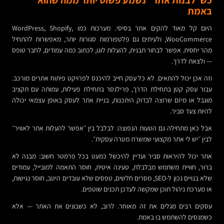
כש״לבנות אתר״ נשמע פשוט יותר ממה שהוא
באמת
היום קל מאוד להקים אתר בסיסי. מערכות כמו WordPress, Shopify,
WooCommerce, ולעיתים גם פלטפורמות סגורות יותר, מאפשרות להתחיל
מהר יחסית. אפשר לבחור תבנית, להעלות לוגו, לכתוב כמה עמודים, לחבר טופס
— ולצאת לדרך.
וזה אכן יכול להתאים. לא כל עסק חייב להיכנס לפרויקט פיתוח אתרים מורכב.
עבור עסק קטן בתחילת הדרך, פרילנסר בתחילת פעילות, עמותה עם תקציב
מוגבל או מיזם שרוצה לבדוק היתכנות, בניית אתר לעסק באופן עצמאי יכולה
להיות צעד סביר.
אבל כאן מתחילה גם הטעות הנפוצה: לבלבל בין ״אפשר להעלות אתר לאוויר״
לבין ״יש לי אתר מקצועי שמשרת מטרה עסקית״.
אתר יכול להיראות סביר ועדיין להיכשל כמעט בכל פרמטר חשוב: מבנה לא
ברור, חוויית משתמש מבלבלת, טעינה איטית, חוסר התאמה למובייל, עמודים
שלא בנויים נכון ל-SEO, מסרים חלשים, טפסים שלא עובדים היטב, חוסר נגישות,
או מערכת ניהול תוכן שמקשה לעדכן תכנים שוטפים.
עסקים רבים מגלים את זה מאוחר. לרוב, לא כשבונים את האתר — אלא
כשמנסים להשתמש בו באמת.