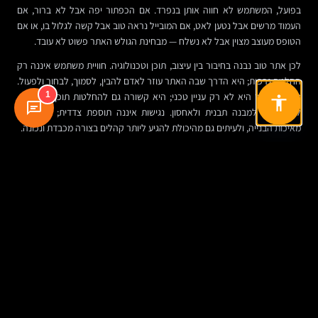
בפועל, המשתמש לא חווה אותן בנפרד. אם הכפתור יפה אבל לא ברור, אם
העמוד מרשים אבל נטען לאט, אם המובייל נראה טוב אבל קשה לגלול בו, או אם
הטופס מעוצב מצוין אבל לא נשלח — מבחינת הגולש האתר פשוט לא עובד.
לכן אתר טוב נבנה בחיבור בין עיצוב, תוכן וטכנולוגיה. חוויית משתמש איננה רק
החלטה גרפית; היא הדרך שבה האתר עוזר לאדם להבין, לסמוך, לבחור ולפעול.
1
מהירות אתר היא לא רק עניין טכני; היא קשורה גם להחלטות תוכן, לתמונות,
לאנימציות, למבנה תבנית ולאחסון. נגישות איננה תוספת צדדית; היא חלק
מאיכות הבנייה, ולעיתים גם מהיכולת להגיע ליותר קהלים בצורה מכבדת ונכונה.
איך לבחור נכון בין בנייה עצמאית לעבודה עם חברה
אפשר לנסח את ההכרעה כך: אם האתר הוא פרויקט קטן, ממוקד, עם מטרות
מוגבלות, ויש לעסק זמן ויכולת לנהל אותו — בנייה עצמאית יכולה לעבוד. אם
האתר הוא כלי מרכזי בשיווק, במכירה, בתפעול או במיתוג — עבודה עם גורם
מקצועי לרוב תהיה בטוחה, יעילה ומדויקת יותר.
הנקודה הקריטית היא לא לבחור מתוך לחץ. אתר שנבנה מהר מדי, בלי אפיון,
רק כי צריך ״להיות באוויר״, עלול להפוך מהר לצוואר בקבוק. לעומת זאת, גם
פרויקט שנמרח חודשים בגלל עודף דיונים, עיצוב בלי החלטות, או חוסר בעלות
פנימית — יעלה בזמן, באנרגיה ובפספוס הזדמנויות.