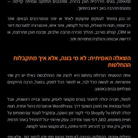
מתאימה, בונים היררכיית תוכן ברורה, ומתכננים תחזוקה וצמיחה קדימה —
נמנעים מהרבה כאב ראש בהמשך.
זה נכון במיוחד לעסקים שזקוקים לאחד או יותר מהמרכיבים הבאים: אתר
רב־שפתי, חנות וירטואלית, פורטל לקוחות, אזור אישי, אינטגרציה למערכות דיוור
או CRM, קטלוג מורכב, תהליך מכירה מרובה שלבים, סביבת תוכן מתרחבת, או
דרישות אבטחה ורגולציה מחמירות יותר.
השאלה האמיתית: לא מי בונה, אלא איך מתקבלות
ההחלטות
אחת ההטעיות הגדולות בתחום היא להציג את ההתלבטות כאילו יש רק שתי
אפשרויות: או לעשות הכל לבד, או למסור הכל לספק. בפועל, הרבה פרויקטים
מוצלחים נבנים באמצע.
למשל, חברה יכולה להיעזר בגורם מקצועי לאפיון, עיצוב ובנייה ראשונית, אבל
לנהל עצמאית את התוכן השוטף דרך WordPress או מערכת ניהול אחרת. חנות
יכולה לעלות על Shopify כדי לקצר זמן השקה, ובמקביל לעבוד עם מומחים על
חוויית משתמש, SEO, דפי מוצר ומדידה. עסק שירותי יכול להתחיל באתר תדמית
מדויק, ורק אחר כך להרחיב לדפי נחיתה, בלוג מקצועי ואזור לקוחות.
במילים אחרות, ההחלטה הנכונה לא תמיד נובעת ממי יודע לכתוב קוד, אלא ממי