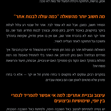
אמון, נגישות, תחזוקה ויכולת תפעול של צוות לא טכני.
מה חשוב יותר מהשאלה ״כמה עולה לבנות אתר״
המחיר חשוב, כמובן. אבל הוא לא עומד לבד. אתר זול שבנוי רע עלול לעלות
ביוקר בתיקונים, באיבוד לידים, בזמן פנימי, ובצורך לבנות מחדש. מצד שני, גם
אתר יקר הוא לא בהכרח אתר טוב, אם אין בו אפיון מדויק, שקיפות בתהליך
וחשיבה על תחזוקה לאחר העלייה לאוויר.
השאלות המועילות יותר הן: כמה זמן פנימי יידרש מהצוות? מי יעדכן תכנים? איך
מודדים הצלחה? האם ניתן להרחיב את האתר בלי להתחיל מאפס? מה רמת
התלות בספק? האם הקוד נקי מספיק? האם יש גיבויים, אבטחה, תיעוד והרשאות
מסודרות?
במקרים רבים, עסקים לא נתקעים כי בחרו פתרון זול או יקר — אלא כי בחרו
פתרון שלא מתאים לאופן שבו הם באמת עובדים.
עיצוב ובניית אתרים: למה אי אפשר להפריד לגמרי
בין יופי, שימושיות וביצועים
יש נטייה להתייחס לעיצוב כאל השכבה היפה, ולפיתוח כאל השכבה הטכנית.