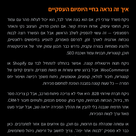
איך זה נראה בחיי היומיום העסקיים
ניקח משרד עורכי דין. אם הוא בונה אתר לבד, הוא יכול לעלות מהר עם עמוד
בית, תחומי עיסוק, אודות ויצירת קשר. אם התוכן מדויק, העיצוב נקי והאתר
רספונסיבי — זה עשוי להספיק לשלב הראשון. אבל אם המשרד רוצה לבנות
נוכחות אורגנית לאורך זמן, לפרסם מאמרים, להופיע בחיפושים רלוונטיים,
ולהציג מומחיות בצורה עקבית, נדרש כבר תכנון עמוק יותר של ארכיטקטורת
תוכן, קטגוריות, תבניות עמוד ושכבת SEO.
ניקח חנות וירטואלית קטנה. אפשר בהחלט להתחיל לבד עם Shopify או
WooCommerce. אבל ברגע שיש עשרות או מאות מוצרים, ורוצים קידום של
קטגוריות, חיבור למלאי, קופונים, אוטומציות, ניתוח משפך רכישה ושיפור יחס
המרה — כל טעות קטנה במבנה הופכת למחסום מכירות.
ניקח חברת שירותי B2B. היא אולי לא צריכה פיתוח מורכב, אבל כן צריכה מסר
חד, בידול, הוכחות חברתיות, מקרי בוחן, טפסים חכמים, ולעיתים חיבור ל-CRM.
אתר תדמית שנבנה בלי להבין את תהליך המכירה ייראה טוב, אבל יעביר מעט
מאוד ערך לצוות המכירות.
או עמותה שמנהלת גם תרומות, גם תוכן, גם אירועים וגם אזור למתנדבים. כאן
כבר לא מספיק ״לבנות אתר יפה״. צריך לחשוב על זרימות, ניהול משתמשים,