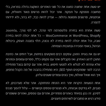
יש טעות אחת שחוצה כמעט את כל סוגי האתרים: השקעה גדולה במראה, בלי
מחשבה מספקת על תפקוד. אתר יכול להיות מרשים מאוד ויזואלית, עם
אנימציות, סרטונים ותמונות גדולות — ועדיין להיות כבד, לא ברור, ולא ידידותי
להמרה.
טעות אחרת היא בחירת פלטפורמה לפי טרנד, לא לפי צורך. Joomla,
WordPress, Shopify או WooCommerce — כל אחת יכולה להיות בחירה
טובה, וכל אחת יכולה להיות בחירה לא נכונה, תלוי במבנה העסק, ביכולות
הניהול, באופי המכירה ובתוכנית הצמיחה.
יש גם את בעיית התוכן. עסקים רבים משקיעים בפיתוח, אבל דוחים את כתיבת
התוכן לרגע האחרון. ואז מקבלים אתר עם טקסט כללי, מסרים עמומים וכותרות
שלא עוזרות לא לגולש ולא למנועי חיפוש. בניית אתר עם קידום בגוגל מתחילה
הרבה לפני שמתקינים תוסף SEO; היא מתחילה בהבנה של מה הקהל מחפש,
איך הוא שואל שאלות, ואיך בונים עמודים שעונים עליהן.
אחת הטעויות היקרות יותר היא הזנחת התחזוקה. אתר שלא מעדכנים, לא
מגבים, לא בודקים אבטחה, ולא מנטרים טפסים וקישורים — עלול להפוך מנכס
לסיכון. זה נכון במיוחד באתרים מסחריים, אתרים עם טפסים, ואתרים ששומרים
מידע רגיש או מחוברים לשירותים חיצוניים.