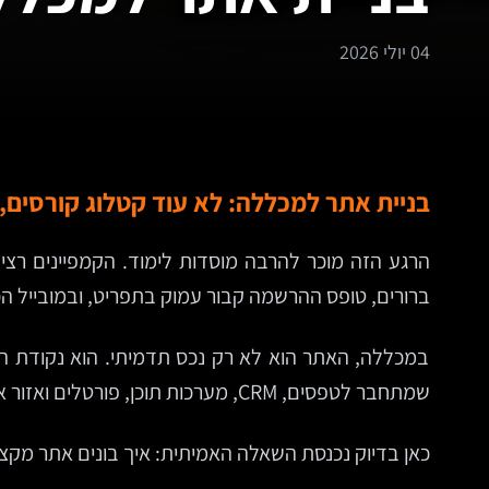
04 יולי 2026
בניית אתר למכללה: לא עוד קטלוג קורסים,
הרגע הזה מוכר להרבה מוסדות לימוד. הקמפיינים רצ
ברורים, טופס ההרשמה קבור עמוק בתפריט, ובמובייל הכו
במכללה, האתר הוא לא רק נכס תדמיתי. הוא נקודת המפ
שמתחבר לטפסים, CRM, מערכות תוכן, פורטלים ואזור אישי. לכן בניית אתר למכללה דורשת חשיבה רחבה יותר מזו שמספיקה לעסק שירותים קטן או לדף נחיתה לקמפיין.
כאן בדיוק נכנסת השאלה האמיתית: איך בונים אתר מקצועי למכללה כך שישרת הרשמה, מיתוג, ש