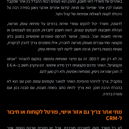
באתרים של משרדי רואי חשבון, התוכן הוא פעמים רבות ההבדל בין אתר שמקבל
תנועה לבין אתר שמייצר גם פניות. קידום אתרים אורגני נשען במידה רבה על
היכולת לענות לשאלות אמיתיות של קהל היעד.
לדוגמה, משרד יכול להקים עמודי שירות ברורים על פתיחת עוסק מורשה,
הנהלת חשבונות לעסקים קטנים, רואה חשבון לחברות, תכנון מס לעצמאים או
שירותי חשבות שכר. בנוסף, אפשר לפרסם מאמרים שימושיים בסגנון בלוג
מקצועי: מתי עוברים מעוסק מורשה לחברה, אילו מסמכים צריך להכין לביקורת,
טעויות נפוצות בדיווח, או מה חשוב לדעת לפני פתיחת עסק.
זה לא רק טוב ל-SEO. זה גם מייצר מומחיות נתפסת. במקום להצהיר “אנחנו
מקצועיים”, האתר מדגים מקצועיות דרך מידע שימושי. זהו עיקרון חשוב ב-E-E-A-
T: תוכן שמראה ניסיון, מומחיות ואמינות, ולא רק טוען להם.
במקביל, צריך להיזהר מהפיכת האתר למאגר טקסטים עמוס. תוכן טוב הוא לא
בהכרח הרבה תוכן. הוא צריך להיות כתוב בשפה מובנת, עם מבנה נכון ועם
מטרה ברורה.
מתי אתר צריך גם אזור אישי, פורטל לקוחות או חיבור
ל-CRM
לא כל משרד זקוק למערכת מורכבת. אבל יש מקרים שבהם הקמת אתר