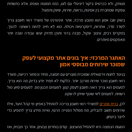
מנותק, ולא ככרטיס ביקור דיגיטלי עם לוגו, כמה תמונות וטופס. אלא כתשתית
עסקית שמחברת בין אמינות, נראות, שירות, שיווק ותפעול.
בשוק שבו אמון הוא מטבע מרכזי, אתר אינטרנט של משרד רואי חשבון צריך
לשדר סדר, אחריות, דיסקרטיות ויכולת. הוא לא חייב להיות ראוותני. להפך.
במקרים רבים, עיצוב שקול, מבנה ברור ותוכן מדויק יעשו עבודה טובה יותר
מאפקטים מיותרים.
האתגר המרכזי: איך בונים אתר מקצועי לעסק
שמוכר שירותים מבוססי אמון
בניגוד לחנות וירטואלית שמוכרת מוצרים עם תמונה, מחיר וכפתור רכישה, משרד
רואי חשבון מוכר שירות מורכב יותר. הלקוח לא תמיד יודע בדיוק מה הוא צריך.
לפעמים הוא צריך רואה חשבון לעסק קטן. לפעמים תכנון מס. לפעמים סיוע מול
רשויות. לפעמים ליווי שוטף שייתן לו שקט.
לכן,
בניית אתרים
למשרדי רואי חשבון צריכה להתחיל באפיון: מי קהל היעד, אילו
שירותים חשוב להבליט, מה מסלול הפנייה הרצוי, ואיזה מידע צריך להופיע כדי
לייצר ביטחון.
הטעות הנפוצה היא להתחיל מהעיצוב. קודם בוחרים צבעים, אחר כך תבנית, ואז