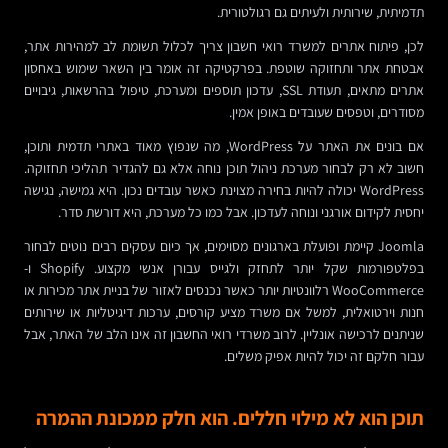
תדמיתית, שירותית ולעיתים גם רגולטורית.
לכן, פיתוח אתרים למשרד רואי חשבון צריך לכלול תשומת לב למהירות אתר,
אבטחת אתר ותחזוקה שוטפת. בפרקטיקה זה אומר בין השאר שימוש באחסון
אתרים מתאים, תעודת SSL, עדכון תוספים ומערכת, טיפול בהרשאות, גיבויים
מסודרים, וטפסים שעובדים באופן אמין.
אם בונים את האתר על WordPress, מה שנפוץ מאוד באתרי תדמית ותוכן,
חשוב לא רק לבחור מערכת ניהול תוכן נוחה אלא גם להגדיר תהליכי תחזוקה.
WordPress יכולה להיות בחירה מצוינת כאשר עובדים נכון. היא גמישה, נגישה
יחסית לקידום אורגני ונוחה לעדכון. אבל כמו כל מערכת, היא דורשת סדר.
Joomla קיימת ופועלת בארגונים מסוימים, אך כיום עסקים רבים נוטים לבחור
בפלטפורמות שקל יותר לתחזק ולגייס עבורן אנשי מקצוע. Shopify ו-
WooCommerce רלוונטיות יותר כאשר נכנסים לאזור של בניית אתר מכירות או
חנות וירטואלית, למשל אם משרד מציע קורסים, ערכות דיגיטליות או שירותים
שניתנים לרכישה אונליין. לרוב משרדי רואי החשבון זה אינו הלב של האתר, אבל
עבור חלקם זה יכול להיות אפיק משלים.
תוכן הוא לא מילוי חללים. הוא חלק ממכונת ההמרה