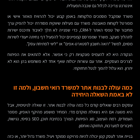
אינטרנט צריכה לכלול גם שכבה תפעולית.
משרד שמקבל מסמכים מלקוחות באופן קבוע יכול להרוויח מאזור אישי או
מפורטל לקוחות מאובטח. משרד עם פעילות שיווקית מסודרת יכול להפיק ערך
מחיבור של טפסי האתר ל-CRM, כדי שפנייה לא תלך לאיבוד ותיכנס ישירות
לתהליך מעקב. משרד שמפרסם קמפיינים יכול להפעיל דף נחיתה ייעודי לשירות
מסוים, למשל “רואה חשבון לסטארט-אפים” או “ליווי לפתיחת עסק”.
הנקודה היא לא להעמיס פונקציות רק כי אפשר. אלא להתאים את הפיתוח
לצרכים העסקיים. אתר עם עשרות יכולות שאף אחד לא משתמש בהן הוא לא
יתרון. הוא עלול להפוך לנטל תחזוקתי.
כמה עולה לבנות אתר למשרד רואי חשבון, ולמה זו
לא באמת השאלה היחידה
עסקים רבים שואלים קודם כל כמה עולה לבנות אתר. זו שאלה לגיטימית, אבל
היא מטעה אם היא נשאלת מוקדם מדי. המחיר מושפע מהיקף האפיון, מספר
העמודים, רמת העיצוב, סוג הפיתוח, הצורך בכתיבת תוכן, SEO בסיסי, נגישות,
חיבורים למערכות, תחזוקה ואחסון.
בניית אתר לעסק קטן יכולה להיות פרויקט ממוקד ויעיל. משרד גדול יותר, או כזה