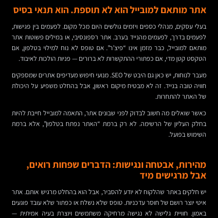
אתר מותאם למובייל הוא לא תוספת. הוא תנאי בסיס
בעלי עסקים, מנהלי כספים ויזמים גולשים היום מכל מקום. לפעמים בין פגישות,
לפעמים בדרך, לפעמים מהנייד בערב. אתר רספונסיבי, או במילים פשוטות אתר
מותאם למובייל, כבר מזמן אינו “פיצ’ר”. אם טופס לא נוח למילוי בטלפון, אם
הטקסט קטן מדי, אם כפתורי ההתקשרות לא ברורים — פניות הולכות לאיבוד.
מעבר לנוחות, יש כאן גם היבט של SEO. מנועי חיפוש מעדיפים אתרים שמספקים
חוויה טובה בנייד. זה לא מבטיח מיקום ראשון, אבל בהחלט משפיע על היכולת
של האתר להתחרות.
כאשר שואלים מה חשוב לבדוק לפני שבונים אתר, התאמה למובייל חייבת להיות
בחלק העליון של הרשימה. לא רק ברמת “האתר נפתח בטלפון”, אלא ברמת
השימוש בפועל.
מהירות, אבטחה ונגישות: הדברים שפחות רואים,
אבל מרגישים מיד
יש חלקים באתר שהלקוח לא יודע להסביר, אבל הוא בהחלט מרגיש אותם. אתר
איטי יוצר רושם של חוסר עדכניות. טופס שלא נשלח או כפתור שלא עובד פוגעים
באמון. חוויית גלישה לא נגישה מרחיקה משתמשים ויוצרת בעיה אמיתית —