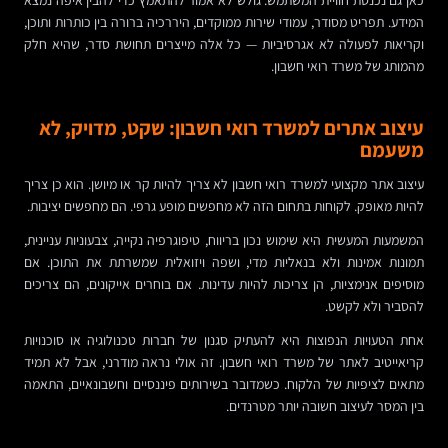
כאן גם נכנסת חוויית המשתמש. גולש לא אמור להתאמץ כדי להבין איפה נמצא
המידע. תפריט מסודר, עמודי שירות ממוקדים, היררכיה ברורה בין כותרות ותוכן,
וקריאות לפעולה לא אגרסיביות — כל אלה מייצרים תחושת סדר, שהיא חלק
מהמותג של משרד רואי חשבון.
עיצוב אתרים למשרד רואי חשבון: שקט, מדויק, לא
משעמם
עיצוב אתר מקצועי למשרד רואי חשבון לא צריך להיות קר או מיושן. הוא כן צריך
להיות מאופק. לקוחות בתחום הזה לא מחפשים מופע גרפי. הם מחפשים יציבות.
המשמעות המעשית היא שימוש נכון בריווח, טיפוגרפיה נקייה, צבעוניות עניינית,
תמונות אמינות ולא בנאליות מדי, ושפה ויזואלית שמשרתת את התוכן. אם
מוסיפים אנימציות, הן צריכות להיות עדינות. אם בוחרים אייקונים, הם צריכים
להסביר ולא לקשט.
אחת הטעויות הנפוצות היא להעתיק סגנון של חברות טכנולוגיה או סוכנויות
קריאייטיב לאתר של משרד רואי חשבון. זה אולי נראה מודרני, אבל לא תמיד
מתאים לציפיות של הלקוח. כשמדובר בשירותים פיננסיים וחשבונאיים, התאמה
בין המסר לעיצוב חשובה יותר מטרנדים.