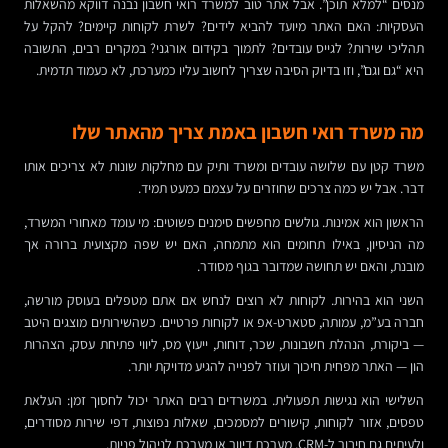
מנסים “למלא תוכן”. אבל אתר טוב למשרד רואי חשבון נבנה דווקא מהשאלות
העסקיות: האם האתר מיועד להביא לידים? לשרת לקוחות קיימים? להקל על
תהליכי שירות? לגייס עובדים? לתמוך בקידום אורגני? במקרים רבים, התשובה
היא “גם וגם”, וזו בדיוק הסיבה שצריך לחשוב עליו כמערכת, לא כעמוד תדמית.
מה משרד רואי חשבון באמת צריך מהאתר שלו
משרד קטן עם שלושה עובדים ומשרד ותיק עם מחלקות שונות לא צריכים אותו
דבר. אבל יש כמה צרכים שחוזרים על עצמם כמעט תמיד.
הראשון הוא אמינות. גולשים מחפשים סימנים פשוטים: מי עומד מאחורי המשרד,
מה הניסיון, באילו תחומים הוא מתמחה, האם יש שפה מקצועית ברורה אך
מובנת, והאם יש תחושה שמדובר בגוף מסודר.
השני הוא בהירות. לקוחות לא רוצים לנחש אם אתם מטפלים בעוסק מורשה,
חברה בע”מ, עמותה, סטארט-אפ או לקוחות פרטיים. כשהשירותים מוצגים היטב
— ביקורת, הנהלת חשבונות, שכר, דוחות, ייעוץ מס, ליווי פתיחת עסק, הצהרות
הון — האתר מפחית חיכוך ועוזר לפנייה להגיע מדויקת יותר.
השלישי הוא נגישות תפעולית. במשרדים רבים האתר יכול לחסוך זמן: העלאת
טפסים, אזור לקוחות, קישורים למסמכים, שאלות נפוצות, דפי שירות מסודרים,
ולעיתים גם חיבור ל-CRM, מערכת דיוור או מערכת לניהול פניות.