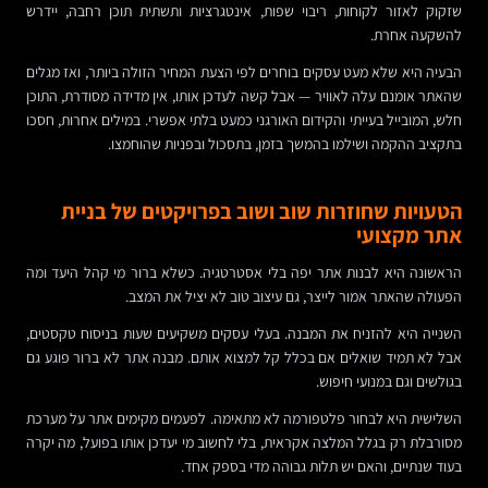
שזקוק לאזור לקוחות, ריבוי שפות, אינטגרציות ותשתית תוכן רחבה, יידרש
להשקעה אחרת.
הבעיה היא שלא מעט עסקים בוחרים לפי הצעת המחיר הזולה ביותר, ואז מגלים
שהאתר אומנם עלה לאוויר — אבל קשה לעדכן אותו, אין מדידה מסודרת, התוכן
חלש, המובייל בעייתי והקידום האורגני כמעט בלתי אפשרי. במילים אחרות, חסכו
בתקציב ההקמה ושילמו בהמשך בזמן, בתסכול ובפניות שהוחמצו.
הטעויות שחוזרות שוב ושוב בפרויקטים של בניית
אתר מקצועי
הראשונה היא לבנות אתר יפה בלי אסטרטגיה. כשלא ברור מי קהל היעד ומה
הפעולה שהאתר אמור לייצר, גם עיצוב טוב לא יציל את המצב.
השנייה היא להזניח את המבנה. בעלי עסקים משקיעים שעות בניסוח טקסטים,
אבל לא תמיד שואלים אם בכלל קל למצוא אותם. מבנה אתר לא ברור פוגע גם
בגולשים וגם במנועי חיפוש.
השלישית היא לבחור פלטפורמה לא מתאימה. לפעמים מקימים אתר על מערכת
מסורבלת רק בגלל המלצה אקראית, בלי לחשוב מי יעדכן אותו בפועל, מה יקרה
בעוד שנתיים, והאם יש תלות גבוהה מדי בספק אחד.