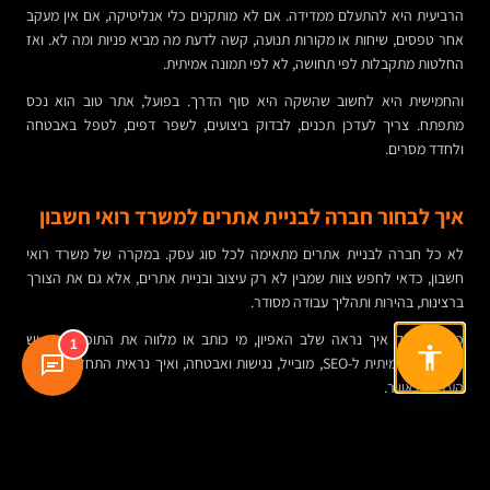
הרביעית היא להתעלם ממדידה. אם לא מותקנים כלי אנליטיקה, אם אין מעקב
אחר טפסים, שיחות או מקורות תנועה, קשה לדעת מה מביא פניות ומה לא. ואז
החלטות מתקבלות לפי תחושה, לא לפי תמונה אמיתית.
והחמישית היא לחשוב שהשקה היא סוף הדרך. בפועל, אתר טוב הוא נכס
מתפתח. צריך לעדכן תכנים, לבדוק ביצועים, לשפר דפים, לטפל באבטחה
ולחדד מסרים.
איך לבחור חברה לבניית אתרים למשרד רואי חשבון
לא כל חברה לבניית אתרים מתאימה לכל סוג עסק. במקרה של משרד רואי
חשבון, כדאי לחפש צוות שמבין לא רק עיצוב ובניית אתרים, אלא גם את הצורך
ברצינות, בהירות ותהליך עבודה מסודר.
כדאי לבדוק איך נראה שלב האפיון, מי כותב או מלווה את התוכן, האם יש
1
התייחסות אמיתית ל-SEO, מובייל, נגישות ואבטחה, ואיך נראית התחזוקה אחרי
העלייה לאוויר.
ניסיון רלוונטי יכול לעזור, אבל לא חייבים דווקא ספק שמתמחה רק ברואי חשבון.
מה שחשוב יותר הוא היכולת לשאול שאלות נכונות, לתרגם צרכים עסקיים
למבנה דיגיטלי, ולבנות אתר שקל לנהל לאורך זמן.