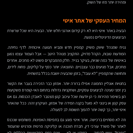
ומהירה יותר מזו של השוק.
המחיר העסקי של אתר איטי
הבעיה באתר איטי היא לא רק קידום אורגני חלש יותר. הבעיה היא שכל שרשרת
הביצועים הדיגיטליים נפגעת.
נניח שמנהל שיווק משיק קמפיין חדש ומביא תנועה איכותית לדף נחיתה.
המודעות טובות, הקהל מדויק, התקציב מנוהל היטב — אבל העמוד עצמו נטען
באיטיות של כמה שניות, בעיקר בנייד. חלק מהמבקרים פשוט לא מחכים. אחרים
מחכים, אבל מגיעים כבר עצבניים. התוצאה: יותר כסף על קליקים, פחות לידים,
ותחושה שהקמפיין "לא עובד", בזמן שהבעיה יושבת בכלל בתשתית.
בחנויות אונליין התמונה אפילו ברורה יותר. אמזון כבר הזכירה בעבר את הקשר
בין זמני טעינה לביצועים עסקיים, ושחקניות גדולות בתחום האי-קומרס משקיעות
הון בשיפור מהירות כי הן יודעות שכל עיכוב קטן מצטבר לאובדן הכנסות. גם אם
עסק קטן או בינוני לא פועל בקנה המידה של אמזון, העיקרון זהה: ככל שהאתר
איטי יותר, כך קשה יותר להפוך תשומת לב לפעולה.
וזה לא מסתיים ברכישה. אתר איטי פוגע גם בתפיסת האמינות. משתמש שנכנס
לאתר של משרד עורכי דין, חברת תוכנה או קליניקה פרטית ומרגיש שהעמוד
"נמרח", עשוי להסיק — במודע או לא — שגם רמת המקצועיות הכללית לא