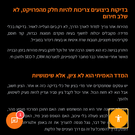
בדיקות ביצועים צריכות להיות חלק מהפרויקט, לא
שלב חירום
מהירות אתר צריך למדוד לאורך הדרך, לא רק ביום העלייה לאוויר. בדיקות בכלי
מדידה מקובלים יכולות לחשוף בעיות מוקדם: תמונות כבדות, קוד חוסם,
סקריפטים חיצוניים, תגובות שרת איטיות או בעיות רינדור במובייל.
היתרון בגישה כזו הוא פשוט: הרבה יותר זול וקל לתקן בעיית מהירות בזמן הבנייה
מאשר אחרי שהאתר כבר מחובר לקמפיינים, למערכות CRM, ל-SEO ולתוכן חי.
המדד האמיתי הוא לא ציון, אלא שימושיות
יש עסקים שמתמקדים יותר מדי בציון של כלי בדיקה כזה או אחר. הציון חשוב,
אבל הוא לא חזות הכול. אתר יכול לקבל ציון סביר ועדיין להיות מעיק לשימוש,
ולהפך.
השאלה הנכונה יותר היא מה המשתמש חווה: האם התוכן המרכזי מופיע מהר,
1
האם אפשר לבצע פעולה בלי עיכוב, האם הטופס מגיב מיד, האם יש תחושת
זרימה. בסופו של דבר, גוגל מנסה להעריך את זה באופן אלגוריתמי — אבל
העסק צריך להסתכל על זה גם דרך העיניים של הלקוח.