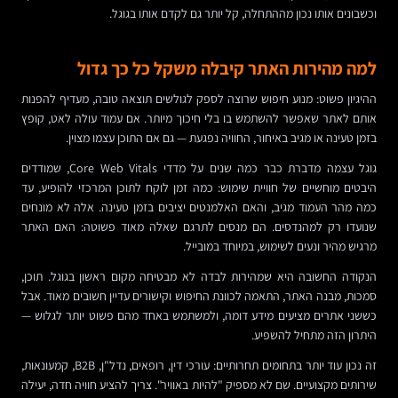
וכשבונים אותו נכון מההתחלה, קל יותר גם לקדם אותו בגוגל.
למה מהירות האתר קיבלה משקל כל כך גדול
ההיגיון פשוט: מנוע חיפוש שרוצה לספק לגולשים תוצאה טובה, מעדיף להפנות
אותם לאתר שאפשר להשתמש בו בלי חיכוך מיותר. אם עמוד עולה לאט, קופץ
בזמן טעינה או מגיב באיחור, החוויה נפגעת — גם אם התוכן עצמו מצוין.
גוגל עצמה מדברת כבר כמה שנים על מדדי Core Web Vitals, שמודדים
היבטים מוחשיים של חוויית שימוש: כמה זמן לוקח לתוכן המרכזי להופיע, עד
כמה מהר העמוד מגיב, והאם האלמנטים יציבים בזמן טעינה. אלה לא מונחים
שנועדו רק למהנדסים. הם מנסים לתרגם שאלה מאוד פשוטה: האם האתר
מרגיש מהיר ונעים לשימוש, במיוחד במובייל.
הנקודה החשובה היא שמהירות לבדה לא מבטיחה מקום ראשון בגוגל. תוכן,
סמכות, מבנה האתר, התאמה לכוונת החיפוש וקישורים עדיין חשובים מאוד. אבל
כששני אתרים מציעים מידע דומה, ולמשתמש באחד מהם פשוט יותר לגלוש —
היתרון הזה מתחיל להשפיע.
זה נכון עוד יותר בתחומים תחרותיים: עורכי דין, רופאים, נדל"ן, B2B, קמעונאות,
שירותים מקצועיים. שם לא מספיק "להיות באוויר". צריך להציע חוויה חדה, יעילה