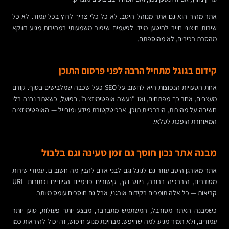
אתר מהיר הוא גם אתר מנוהל היטב. לא כל כלי צריך לרוץ בכל עמוד. לא כל
שירות חיצוני חייב להיטען מייד. לפעמים שיפור משמעותי במהירות מגיע דווקא
מהסרת רכיבים, לא מהוספתם.
קידום בגוגל מתחיל הרבה לפני פרסום התוכן
אחת הטעויות הנפוצות היא לחשוב על SEO כעל שכבה שמלבישים בסוף. קודם
מעצבים, אחר כך מפתחים, ואז "נעשה אופטימיזציה". בפועל, כשאתר נבנה בלי
חשיבה על מהירות, היררכיית תוכן, ארכיטקטורת מידע ומובייל — האופטימיזציה
המאוחרת הופכת לטלאי.
מבנה אתר נכון חוסך גם זמן טעינה וגם בלבול
אתר מאורגן היטב עוזר גם לגוגל וגם לבני אדם להבין מה חשוב בו. עמודי שירות
מסודרים, היררכיה ברורה, ניווט נקי, קישורים פנימיים הגיוניים וכתובות URL
קריאות — כל אלה תומכים בקידום אורגני, אבל גם חוסכים עומס מיותר.
כשמבנה האתר מסורבל, המשתמש מתברבר, מבצע יותר פעולות, טוען יותר
עמודים, ולא תמיד מגיע למה שחיפש. מבחינת מנוע חיפוש, זה יכול להיראות כמו