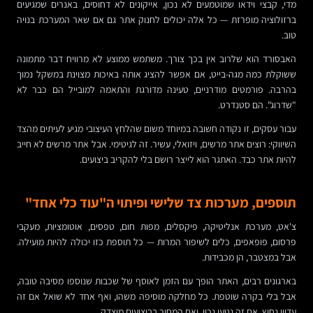
מדי, קבצי וידאו שמוטמעים לא נכון, אייקונים לא דחוסים, באנרים שמגיעים
ברזולוציה מופרזת — כל אלה יכולים לחנוק אתר גם אם שאר המערכת בנויה
טוב.
האבסורד הוא שלרוב אין בכך צורך. משתמש ממוצע לא מרוויח דבר מתמונה
ששוקלת כמה מגה-בייט, אם אפשר להציג אותה באיכות מצוינת במשקל נמוך
בהרבה. פורמטים מודרניים, טעינה מדורגת והתאמה למובייל הם כבר לא
"שדרוג". הם סטנדרט.
עבור עסקים, זו נקודה חשובה במיוחד משום שהלחץ העיצובי מגיע לעיתים מהצד
השיווקי: רוצים אתר מרשים, ויזואלי, עשיר. זה לגיטימי. אבל אתר מרשים לא חייב
להיות אתר כבד. האתגר הוא לייצר רושם בלי להקריב ביצועים.
תוספים, מערכות צד שלישי ופיתוי ה"עוד כלי אחד"
צ'אט, מערכת אנליטיקה, פיקסלים, מפות חום, טפסים, אוטומציות, מעקבי
פרסום, פופאפים, כלים לשיפור המרות — כל תוספת כזו יכולה להיות מועילה.
אבל במצטבר, הן מכבידות.
בארגונים רבים, האתר הופך עם הזמן לאוסף של שכבות שנוספו מסיבה טובה,
אבל בלי בקרה שוטפת. כל מחלקה מוסיפה משהו, ואף אחד לא שואל אם זה
עדיין נחוץ, אם זה נטען נכון, ואם המחיר בביצועים מוצדק.