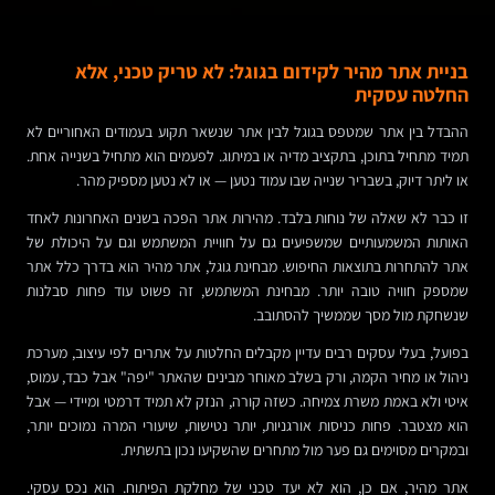
בניית אתר מהיר לקידום בגוגל: לא טריק טכני, אלא
החלטה עסקית
ההבדל בין אתר שמטפס בגוגל לבין אתר שנשאר תקוע בעמודים האחוריים לא
תמיד מתחיל בתוכן, בתקציב מדיה או במיתוג. לפעמים הוא מתחיל בשנייה אחת.
או ליתר דיוק, בשבריר שנייה שבו עמוד נטען — או לא נטען מספיק מהר.
זו כבר לא שאלה של נוחות בלבד. מהירות אתר הפכה בשנים האחרונות לאחד
האותות המשמעותיים שמשפיעים גם על חוויית המשתמש וגם על היכולת של
אתר להתחרות בתוצאות החיפוש. מבחינת גוגל, אתר מהיר הוא בדרך כלל אתר
שמספק חוויה טובה יותר. מבחינת המשתמש, זה פשוט עוד פחות סבלנות
שנשחקת מול מסך שממשיך להסתובב.
בפועל, בעלי עסקים רבים עדיין מקבלים החלטות על אתרים לפי עיצוב, מערכת
ניהול או מחיר הקמה, ורק בשלב מאוחר מבינים שהאתר "יפה" אבל כבד, עמוס,
איטי ולא באמת משרת צמיחה. כשזה קורה, הנזק לא תמיד דרמטי ומיידי — אבל
הוא מצטבר. פחות כניסות אורגניות, יותר נטישות, שיעורי המרה נמוכים יותר,
ובמקרים מסוימים גם פער מול מתחרים שהשקיעו נכון בתשתית.
אתר מהיר, אם כן, הוא לא יעד טכני של מחלקת הפיתוח. הוא נכס עסקי.