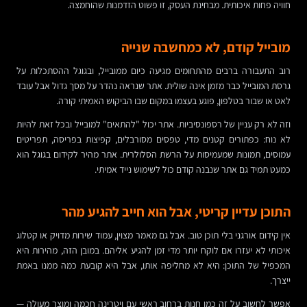
חוויה פחות איכותית. מבחינת העסק, זו פשוט הזדמנות שהוחמצה.
מובייל קודם, לא כמחשבה שנייה
רוב התעבורה ברבים מהתחומים מגיעה כיום ממובייל, ובגוגל ההסתכלות על
גרסת המובייל כבר מזמן אינה שולית. אתר שנראה נהדר על מסך גדול אבל עובד
לאט או שבור בטלפון, פוגע בעצמו במקום שבו הביקוש האמיתי קורה.
וזה לא רק עניין של רספונסיביות. אתר יכול "להתאים" למובייל ובכל זאת להיות
לא נוח: כפתורים קטנים מדי, טפסים מסורבלים, קפיצות בפריסה, תפריטים
עמוסים, תמונות שמעמיסות על הרשת הסלולרית. אתר מהיר לקידום בגוגל הוא
כמעט תמיד גם אתר שנבנה קודם כול לשימוש נייד אמיתי.
התוכן עדיין קריטי, אבל הוא חייב להגיע מהר
אין קידום אורגני בלי תוכן טוב. אבל גם מאמר מצוין, עמוד שירות מדויק או קטלוג
איכותי לא יעזרו אם לוקח יותר מדי זמן להגיע אליהם. במובן הזה, מהירות היא
המכפיל של התוכן: היא לא מחליפה אותו, אבל היא קובעת כמה ממנו באמת
ייצרך.
אפשר לחשוב על זה כמו חנות ברחוב ראשי עם ויטרינה חכמה ומוצר מעולה —