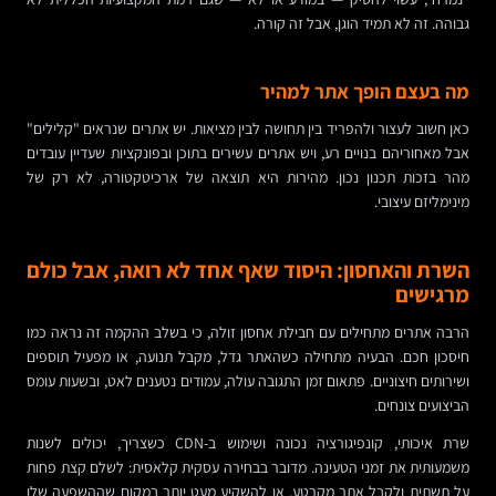
גבוהה. זה לא תמיד הוגן, אבל זה קורה.
מה בעצם הופך אתר למהיר
כאן חשוב לעצור ולהפריד בין תחושה לבין מציאות. יש אתרים שנראים "קלילים"
אבל מאחוריהם בנויים רע, ויש אתרים עשירים בתוכן ובפונקציות שעדיין עובדים
מהר בזכות תכנון נכון. מהירות היא תוצאה של ארכיטקטורה, לא רק של
מינימליזם עיצובי.
השרת והאחסון: היסוד שאף אחד לא רואה, אבל כולם
מרגישים
הרבה אתרים מתחילים עם חבילת אחסון זולה, כי בשלב ההקמה זה נראה כמו
חיסכון חכם. הבעיה מתחילה כשהאתר גדל, מקבל תנועה, או מפעיל תוספים
ושירותים חיצוניים. פתאום זמן התגובה עולה, עמודים נטענים לאט, ובשעות עומס
הביצועים צונחים.
שרת איכותי, קונפיגורציה נכונה ושימוש ב-CDN כשצריך, יכולים לשנות
משמעותית את זמני הטעינה. מדובר בבחירה עסקית קלאסית: לשלם קצת פחות
על תשתית ולקבל אתר מקרטע, או להשקיע מעט יותר במקום שההשפעה שלו