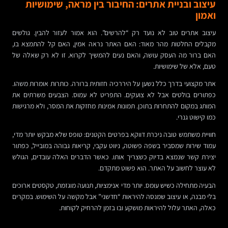
עיצוב ובניית אתרים: החיבור בין מראה, שימושיות
ואמון
עיצוב אתרים טוב לא נועד רק “להרשים”. הוא אמור לעזור להבין. גולשים
מקבלים החלטות מהר מאוד: האם האתר נראה אמין, האם קל להתמצא בו,
האם ברור מה העסק עושה, והאם נעים להמשיך לקרוא. זו לא רק שאלה של
טעם, אלא של שימושיות.
אתר מקצועי בדרך כלל נשען על היררכיה חזותית ברורה. כותרות אומרות משהו.
כפתורים בולטים אבל לא צועקים. התפריט לא עמוס. הצבעים משרתים את
המותג במקום להתחרות בתוכן. תמונות אמינות מחזקות את המסר, ולא מרגישות
כמו קישוט גנרי.
חוויית משתמש טובה ניכרת דווקא בפרטים הקטנים: טופס שלא מבקש יותר מדי,
עמוד שירות שמסביר בשפה פשוטה, ניווט עקבי, קריאות גבוהה במובייל, כפתור
יצירת קשר שנמצא בדיוק כשצריך אותו. כאשר הדברים האלה עובדים, הגולש
לא עוצר לחשוב על האתר. הוא פשוט מתקדם.
הבעיה מתחילה כשיש עומס. יותר מדי אנימציות, תנועה מוגזמת, טקסטים ארוכים
בלי מבנה, או עיצוב שמנסה להיראות “חדשני” אבל מקשה על השימוש. במקרים
כאלה, האתר עלול להיראות מושקע ובו בזמן להרחיק לקוחות.