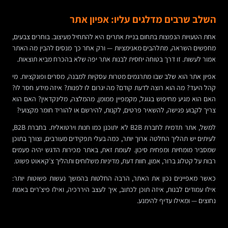
השלב שרבים מדלגים עליו: אפיון אתר
אחת הטעויות הנפוצות בתחום בניית אתרים היא להתחיל מעיצוב. בוחרים צבעים,
מחפשים השראה, מתלהבים מאנימציות — ורק אחר כך מנסים להבין מה האתר
אמור לעשות. זו דרך בטוחה יחסית לבנות אתר יפה שלא בהכרח מביא תוצאות.
אפיון אתר הוא שלב שבו מתרגמים מטרות עסקיות למבנה, מסרים ופונקציות. מי
קהל היעד? מה הוא רוצה לדעת קודם? מה יגרום לו לפנות? איזה מידע חסר לו?
האם הוא מגיע מחיפוש בגוגל, מקמפיין ממומן, מהמלצה, מלינקדאין? האם הוא
צריך לקבוע פגישה, להשאיר פרטים, לקנות, להירשם או להוריד חומר מקצועי?
למשל, אתר תדמית לחברת B2B לא יתוכנן כמו חנות וירטואלית. בחברת B2B,
לעיתים יש תהליך החלטה ארוך יותר, כמה בעלי תפקידים מעורבים, וצורך בתוכן
שמסביר מומחיות ומפחית סיכון. לעומת זאת, באתר מכירות הדגש יהיה פעמים
רבות על קטלוג ברור, אמון, חוות דעת, מדיניות משלוחים ותהליך צ׳קאאוט פשוט.
כאשר מאפיינים נכון את האתר, הרבה החלטות בהמשך נעשות פשוטות יותר:
אילו עמודים לבנות, איזה תוכן לכתוב, איך לעצב היררכיה, ואילו פיצ'רים באמת
נחוצים — ומאילו עדיף להימנע.