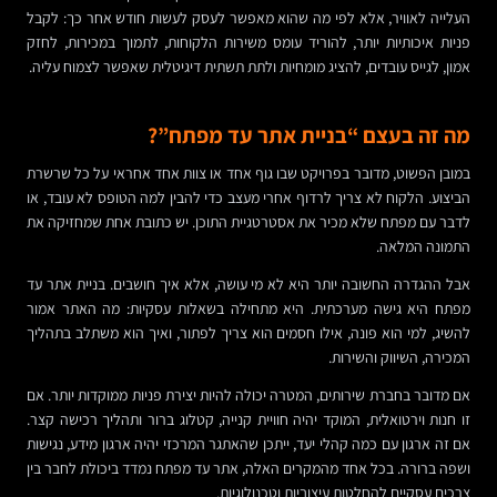
העלייה לאוויר, אלא לפי מה שהוא מאפשר לעסק לעשות חודש אחר כך: לקבל
פניות איכותיות יותר, להוריד עומס משירות הלקוחות, לתמוך במכירות, לחזק
אמון, לגייס עובדים, להציג מומחיות ולתת תשתית דיגיטלית שאפשר לצמוח עליה.
מה זה בעצם “בניית אתר עד מפתח”?
במובן הפשוט, מדובר בפרויקט שבו גוף אחד או צוות אחד אחראי על כל שרשרת
הביצוע. הלקוח לא צריך לרדוף אחרי מעצב כדי להבין למה הטופס לא עובד, או
לדבר עם מפתח שלא מכיר את אסטרטגיית התוכן. יש כתובת אחת שמחזיקה את
התמונה המלאה.
אבל ההגדרה החשובה יותר היא לא מי עושה, אלא איך חושבים. בניית אתר עד
מפתח היא גישה מערכתית. היא מתחילה בשאלות עסקיות: מה האתר אמור
להשיג, למי הוא פונה, אילו חסמים הוא צריך לפתור, ואיך הוא משתלב בתהליך
המכירה, השיווק והשירות.
אם מדובר בחברת שירותים, המטרה יכולה להיות יצירת פניות ממוקדות יותר. אם
זו חנות וירטואלית, המוקד יהיה חוויית קנייה, קטלוג ברור ותהליך רכישה קצר.
אם זה ארגון עם כמה קהלי יעד, ייתכן שהאתגר המרכזי יהיה ארגון מידע, נגישות
ושפה ברורה. בכל אחד מהמקרים האלה, אתר עד מפתח נמדד ביכולת לחבר בין
צרכים עסקיים להחלטות עיצוביות וטכנולוגיות.