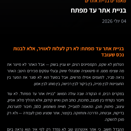
מאמרים בניית אתרים
בניית אתר עד מפתח
04 יולי 2026
בניית אתר עד מפתח: לא רק לעלות לאוויר, אלא לבנות
נכס שעובד
הטלפון לא שקט, הקמפיינים רצים, יש עניין בשוק — אבל האתר לא מייצר את
מה שציפו ממנו. זו סיטואציה שמנהלי שיווק ובעלי עסקים מכירים היטב: האתר
נראה סביר, לפעמים אפילו מרשים, אבל בפועל הוא לא סוגר את הפער בין
התעניינות לבין פנייה, בין ביקור לבין רכישה, בין מותג לבין אמון.
במקרים רבים, זו הנקודה שבה עולה המושג “בניית אתר עד מפתח”. לא עוד
חיבור נקודתי בין מעצב, מתכנת, כותב תוכן ואיש קידום, אלא תהליך מלא: אפיון,
עיצוב, פיתוח, תוכן, התאמה למובייל, חוויית משתמש, SEO, חיבור למערכות,
בדיקות, אבטחה, הדרכה ותחזוקה. בקיצור, אתר שמגיע מוכן לעבודה — ולא רק
מוכן להשקה.
ההבדל חשוב. כי אתר אינטרנט טוב לא נמדד רק לפי איך הוא נראה ביום