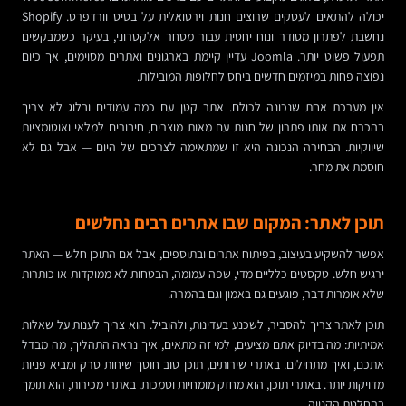
יכולה להתאים לעסקים שרוצים חנות וירטואלית על בסיס וורדפרס. Shopify
נחשבת לפתרון מסודר ונוח יחסית עבור מסחר אלקטרוני, בעיקר כשמבקשים
תפעול פשוט יותר. Joomla עדיין קיימת בארגונים ואתרים מסוימים, אך כיום
נפוצה פחות במיזמים חדשים ביחס לחלופות המובילות.
אין מערכת אחת שנכונה לכולם. אתר קטן עם כמה עמודים ובלוג לא צריך
בהכרח את אותו פתרון של חנות עם מאות מוצרים, חיבורים למלאי ואוטומציות
שיווקיות. הבחירה הנכונה היא זו שמתאימה לצרכים של היום — אבל גם לא
חוסמת את מחר.
תוכן לאתר: המקום שבו אתרים רבים נחלשים
אפשר להשקיע בעיצוב, בפיתוח אתרים ובתוספים, אבל אם התוכן חלש — האתר
ירגיש חלש. טקסטים כלליים מדי, שפה עמומה, הבטחות לא ממוקדות או כותרות
שלא אומרות דבר, פוגעים גם באמון וגם בהמרה.
תוכן לאתר צריך להסביר, לשכנע בעדינות, ולהוביל. הוא צריך לענות על שאלות
אמיתיות: מה בדיוק אתם מציעים, למי זה מתאים, איך נראה התהליך, מה מבדל
אתכם, ואיך מתחילים. באתרי שירותים, תוכן טוב חוסך שיחות סרק ומביא פניות
מדויקות יותר. באתרי תוכן, הוא מחזק מומחיות וסמכות. באתרי מכירות, הוא תומך
בהחלטת הקנייה.