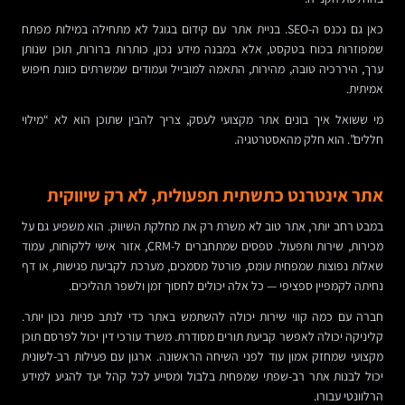
כאן גם נכנס ה-SEO. בניית אתר עם קידום בגוגל לא מתחילה במילות מפתח
שמפוזרות בכוח בטקסט, אלא במבנה מידע נכון, כותרות ברורות, תוכן שנותן
ערך, היררכיה טובה, מהירות, התאמה למובייל ועמודים שמשרתים כוונת חיפוש
אמיתית.
מי ששואל איך בונים אתר מקצועי לעסק, צריך להבין שתוכן הוא לא “מילוי
חללים”. הוא חלק מהאסטרטגיה.
אתר אינטרנט כתשתית תפעולית, לא רק שיווקית
במבט רחב יותר, אתר טוב לא משרת רק את מחלקת השיווק. הוא משפיע גם על
מכירות, שירות ותפעול. טפסים שמתחברים ל-CRM, אזור אישי ללקוחות, עמוד
שאלות נפוצות שמפחית עומס, פורטל מסמכים, מערכת לקביעת פגישות, או דף
נחיתה לקמפיין ספציפי — כל אלה יכולים לחסוך זמן ולשפר תהליכים.
חברה עם כמה קווי שירות יכולה להשתמש באתר כדי לנתב פניות נכון יותר.
קליניקה יכולה לאפשר קביעת תורים מסודרת. משרד עורכי דין יכול לפרסם תוכן
מקצועי שמחזק אמון עוד לפני השיחה הראשונה. ארגון עם פעילות רב-לשונית
יכול לבנות אתר רב-שפתי שמפחית בלבול ומסייע לכל קהל יעד להגיע למידע
הרלוונטי עבורו.