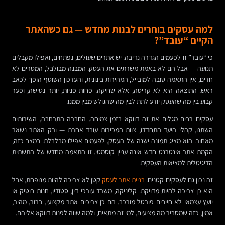
למה עסקים בוחרים לבנות מחדש — גם כשהאתר
הקיים “עובד”?
כי “עובד” זו לפעמים הגדרה נדיבה. יש אתרים שעולים, נפתחים, ואפילו מקבלים
תנועה — אבל הם לא באמת משרתים את העסק. המבנה מבולבל, המסרים לא
חדים, אין התאמה טובה למובייל, המהירות בינונית, והעדכון השוטף הופך לכאב
ראש. התוצאה היא לא קריסה, אלא שחיקה. פחות פניות, יותר נטישה, ופער
קבוע בין מה שהעסק יודע לתת לבין מה שהגולש מבין ממנו.
עסקים רבים מגלים את זה דווקא בזמן צמיחה. החברה התרחבה, השירותים
השתנו, קהלי היעד התחדדו, צוות המכירות עובד אחרת — ורק האתר נשאר
מאחור. הוא מציג תמונה ישנה של העסק, לפעמים אפילו מבלבלת. במצב כזה,
הקמת אתר אינטרנט חדש אינה עניין קוסמטי. זו התאמה מחדש של התשתית
הדיגיטלית למציאות העסקית.
זה נכון גם לעסקים קטנים.
בניית אתר לעסק
קטן לא צריכה להיות מנופחת, אבל
היא כן צריכה להיות מדויקת. קליניקה, משרד עורכי דין, סטודיו, חנות בוטיק או
יועץ עצמאי לא חייבים פורטל מורכב. הם כן צריכים אתר מקצועי, ברור, מהיר,
אמין, כזה שמסביר מה מציעים, למי זה מתאים, ולמה שווה לפנות דווקא אליהם.