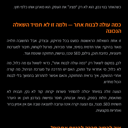
כשהאתר בנוי נכון, הוא לא רק “מציג” את העסק. הוא מארגן אותו כלפי חוץ.
כמה עולה לבנות אתר — ולמה זו לא תמיד השאלה
הנכונה
זו אחת השאלות הראשונות כמעט בכל פרויקט, ובצדק. אבל התשובה תלויה
מאוד בהיקף: אתר תדמית בסיסי, אתר מכירות, פורטל לקוחות, חיבור למערכות
חיצוניות, כתיבת תוכן, צילום, SEO טכני, נגישות, תחזוקה שוטפת ועוד.
לכן, במקום לשאול רק “כמה עולה לבנות אתר”, כדאי לשאול גם מה כלול, מה
לא כלול, מי אחראי על התוכן, האם יש הדרכה על מערכת הניהול, מה קורה
אחרי ההשקה, איך נראית התחזוקה, והאם אפשר להתרחב בהמשך בלי לבנות
הכול מחדש.
הצעה זולה במיוחד יכולה להסתיר פשרות יקרות: קוד לא נקי, תבנית לא
מותאמת, תלות בספק, בעיות אבטחה, חוסר גמישות בעדכון תוכן או היעדר
תשתית SEO. מנגד, גם הצעה יקרה אינה ערובה לתוצאה טובה אם אין אפיון ברור
ואחריות מקצועית.
איך לבחור חברה לבניית אתרים?