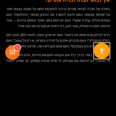
בחירה של חברה לבניית אתרים צריכה להתבסס פחות על מצגות נוצצות ויותר
על שאלות מעשיות. האם יודעים להסביר את ההיגיון מאחורי ההחלטות? האם
מציגים תהליך עבודה שקוף? האם יש ניסיון בסוג האתר שאתם צריכים — אתר
תדמית, חנות וירטואלית, אתר תוכן, דפי נחיתה או מערכת מורכבת יותר?
כדאי לבדוק גם מי עושה מה בפועל. האם יש אפיון, עיצוב, פיתוח, SEO, תוכן ו-QA
כחלק מהתהליך? האם מדברים אתכם על מדידה והמרות, או רק על עיצוב? האם
אפשר לעדכן תכנים בעצמכם? האם אתם מקבלים גישה, שליטה ותיעוד בסיסי?
1
הסימן החיובי ביותר בדרך כלל אינו הבטחה לתוצאות מיידיות, אלא גישה שקולה.
מי שמסביר גם יתרונות וגם מגבלות, מי שלא מבטיח קסמים, ומי שמוכן לשאול
שאלות לא נוחות על המטרות האמיתיות של האתר — לרוב מבין את התחום
לעומק.
הטעויות שחוזרות שוב ושוב בפרויקטים של בניית
אתרים
אחת מהן היא השקעה בעיצוב בלי אסטרטגיה. אחרת היא בחירת פלטפורמה לא
מתאימה לצרכים. יש גם הזנחת תוכן, ויתור על SEO בשלב ההקמה, וחוסר תכנון
לתחזוקה עתידית.