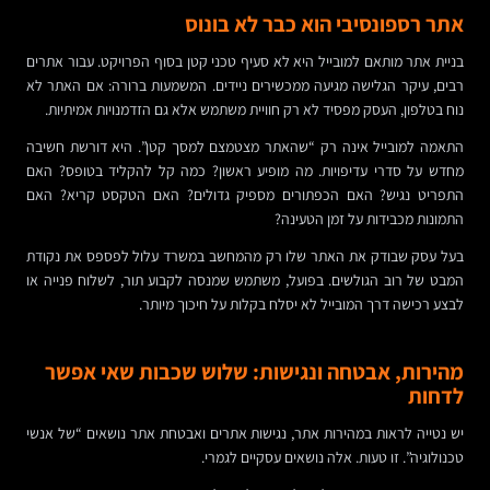
אתר רספונסיבי הוא כבר לא בונוס
בניית אתר מותאם למובייל היא לא סעיף טכני קטן בסוף הפרויקט. עבור אתרים
רבים, עיקר הגלישה מגיעה ממכשירים ניידים. המשמעות ברורה: אם האתר לא
נוח בטלפון, העסק מפסיד לא רק חוויית משתמש אלא גם הזדמנויות אמיתיות.
התאמה למובייל אינה רק “שהאתר מצטמצם למסך קטן”. היא דורשת חשיבה
מחדש על סדרי עדיפויות. מה מופיע ראשון? כמה קל להקליד בטופס? האם
התפריט נגיש? האם הכפתורים מספיק גדולים? האם הטקסט קריא? האם
התמונות מכבידות על זמן הטעינה?
בעל עסק שבודק את האתר שלו רק מהמחשב במשרד עלול לפספס את נקודת
המבט של רוב הגולשים. בפועל, משתמש שמנסה לקבוע תור, לשלוח פנייה או
לבצע רכישה דרך המובייל לא יסלח בקלות על חיכוך מיותר.
מהירות, אבטחה ונגישות: שלוש שכבות שאי אפשר
לדחות
יש נטייה לראות במהירות אתר, נגישות אתרים ואבטחת אתר נושאים “של אנשי
טכנולוגיה”. זו טעות. אלה נושאים עסקיים לגמרי.