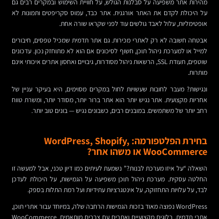
מהירות אתר משפיעה על סבלנות הגולש, על חוויית השימוש ובמקרים רבים גם
על היכולת לקדם את האתר אורגנית. אתר כבד, עמוס סקריפטים ותמונות לא
אופטימליות, עלול לאבד גולשים עוד לפני שקראו שורה אחת.
אבטחה חשובה לא רק לאתרי מכירות. גם אתר תדמית שמכיל טפסים, חיבורים
למייל או למערכת ניהול תוכן, חשוף לסיכונים אם הוא לא מתוחזק נכון. עדכונים
שוטפים, תעודת SSL, הרשאות ניהול מסודרות, גיבויים ואחסון אתרים איכותי אינם
מותרות.
ונגישות? מעבר לחובות שעשויות לחול במקרים מסוימים, היא בעיקר עניין של
אחריות מקצועית. אתר נגיש יותר הוא אתר ברור יותר, מסודר יותר, ומשרת טווח
רחב יותר של משתמשים. במובנים רבים, כשבונים נגיש — בונים טוב יותר.
בחירת הפלטפורמה: WordPress, Shopify,
WooCommerce או משהו אחר?
השאלה “על איזו מערכת לבנות?” נשמעת לעיתים כמו דיון טכני, אבל למעשה זו
החלטה עסקית. מערכת ניהול תוכן משפיעה על הגמישות, על היכולת לעדכן
לבד, על עלויות התחזוקה, על אינטגרציות עתידיות ועל רמת התלות בספק.
WordPress נפוצה מאוד בזכות הגמישות הרחבה שלה, במיוחד עבור אתרי תוכן,
אתרי תדמית, בלוגים מקצועיים ואתרים עם צרכים מותאמים. WooCommerce