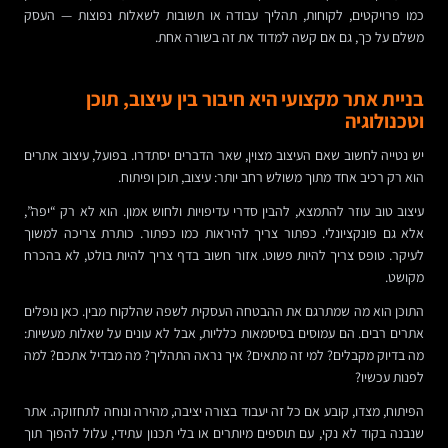
כמו פרויקטים, לקוחות, תהליך עבודה או תשובות לשאלות נפוצות — העסק
משלם על כך, גם אם קשה למדוד את זה בשורה אחת.
בניית אתר מקצועי היא חיבור בין עיצוב, תוכן
וטכנולוגיה
יש נטייה לחשוב שאם העיצוב מצוין, שאר הדברים יסתדרו. בפועל, עיצוב אתרים
הוא רק רכיב אחד מתוך משולש רחב יותר: עיצוב, תוכן ופיתוח.
עיצוב טוב עוזר להתמצא, להבין סדרי עדיפויות ולחוש אמון. הוא לא רק “יפה”,
אלא גם פונקציונלי. כפתור צריך להיראות כמו כפתור. כותרת צריכה למשוך
לעיקר. טופס צריך להיות פשוט. אזור חשוב בדף צריך להיות בולט, לא בהכרח
מקושט.
התוכן הוא מה שמתרגם את ההבטחה העסקית לשפה שהלקוח מבין. כאן נופלים
אתרים רבים. הם עמוסים בסיסמאות כלליות, אבל לא עונים על שאלות מעשיות:
מה בדיוק מקבלים? למי זה מתאים? איך נראה התהליך? מה מבדיל אתכם? למה
לפנות עכשיו?
הפיתוח, מצדו, קובע אם כל זה יעבוד בצורה יציבה, מהירה ונוחה לתחזוקה. אתר
שנבנה בקוד לא נקי, עם תוספים מיותרים או בלי תכנון עתידי, עלול להפוך תוך