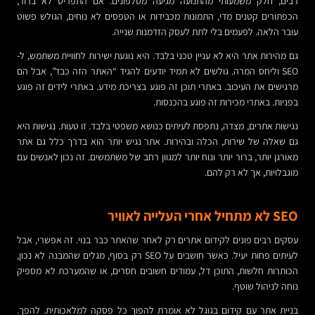
רבים, חלק משמעותי מהתנועה מגיעה מטלפונים. אם התפריט לא ברור,
הכפתורים קטנים מדי, התמונות מכבידות או הטפסים לא נוחים, הגולש פשוט
עובר הלאה. לפעמים בלי לתת לעסק הזדמנות שנייה.
גם מהירות אתר היא לא עניין טכני בלבד. היא נוגעת ישירות לחוויית משתמש, ל-
SEO וליחס המרה. גולשים לא תמיד יודעים להגיד “האתר הזה כבד”, אבל הם
מרגישים את העיכוב. באתרי תוכן זה פוגע בצריכת מידע. באתרי לידים זה פוגע
בפניות. באתרי מכירות זה פוגע בהכנסות.
נגישות אתרים, מצדה, נתפסת לעיתים כנושא משפטי בלבד. זו טעות. נגישות היא
גם שאלה של שירות, הכלה ובהירות. אתר נגיש יותר הוא בדרך כלל גם אתר
מאורגן יותר, ברור יותר ונוח יותר למגוון רחב של משתמשים. זה נכון לאנשים עם
מוגבלויות, אך לא רק להם.
SEO לא מתחיל אחרי העלייה לאוויר
עסקים רבים פונים לקידום אתרים רק לאחר שהאתר כבר בנוי. זה אפשרי, אבל
לעיתים פחות יעיל. כאשר חושבים על SEO רק בסוף, מגלים שהמבנה לא נכון,
הכותרות חלשות, התוכן דל, עמודים חשובים חסרים, או שהמערכת לא מספיק
נוחה לניהול שוטף.
בניית אתר עם קידום בגוגל לא אומרת להפוך כל פסקה למלאכותית. להפך.