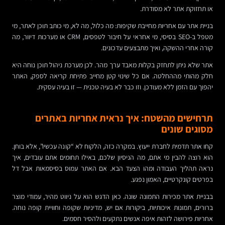
או תחזוקת אתר לא מסודרת.
בניית אתר עם אחריות מחייבת שקיפות: מה כלול, מה לא, מי כותב תוכן לאתר, מי
מטפל ב-SEO בסיסי, מי אחראי על חיבור לטפסים, CRM או מערכות דיוור, מה
קורה אחרי ההשקה, ואיך מתבצעים עדכונים.
אתר שלא ניתן לתחזק בקלות מאבד ערך מהר. לכן מערכת ניהול תוכן נוחה היא
חלק מהותי מההחלטה. אם כל שינוי קטן מחייב פתיחת קריאה לספק, האתר
יהפוך עם הזמן ללא מעודכן. וזו כבר לא בעיה טכנית — זו בעיה עסקית.
תרחישים מהשטח: איך נראית אחריות באתרים
מסוגים שונים
קחו אתר תדמית לחברת ייעוץ. במקרה כזה, הלקוח לא “קונה עכשיו”, אלא בוחן.
הוא רוצה להבין מי אתם, מה הניסיון שלכם, באילו תחומים אתם עובדים, איך
נראה תהליך העבודה ומהו הצעד הבא. אם האתר עמוס בסיסמאות אבל דל
בפרטים קונקרטיים, האמון נפגע.
בבניית אתר מכירות התמונה שונה. כאן הדגש הוא על ניווט מהיר, עמודי מוצר
ברורים, תמונות איכותיות, ביקורות אם יש, מדיניות שקופה וחוויית קופה נוחה.
אחריות פירושה לזהות איפה אנשים נתקעים ולהסיר חסמים.