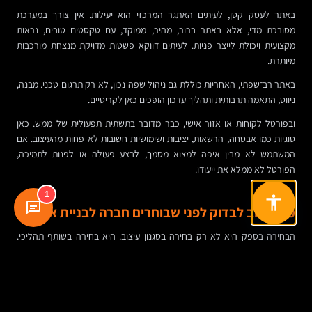
באתר לעסק קטן, לעיתים האתגר המרכזי הוא יעילות. אין צורך במערכת
מסובכת מדי, אלא באתר ברור, מהיר, ממוקד, עם טקסטים טובים, נראות
מקצועית ויכולת לייצר פניות. לעיתים דווקא פשטות מדויקת מנצחת מורכבות
מיותרת.
באתר רב־שפתי, האחריות כוללת גם ניהול שפה נכון, לא רק תרגום טכני. מבנה,
ניווט, התאמה תרבותית ותהליך עדכון הופכים כאן לקריטיים.
ובפורטל לקוחות או אזור אישי, כבר מדובר בתשתית תפעולית של ממש. כאן
סוגיות כמו אבטחה, הרשאות, יציבות ושימושיות חשובות לא פחות מהעיצוב. אם
המשתמש לא מבין איפה למצוא מסמך, לבצע פעולה או לפנות לתמיכה,
הפורטל לא ממלא את ייעודו.
1
מה חשוב לבדוק לפני שבוחרים חברה לבניית אתרים
הבחירה בספק היא לא רק בחירה בסגנון עיצוב. היא בחירה בשותף תהליכי.
חברה לבניית אתרים צריכה לדעת לא רק לעצב ולפתח, אלא גם לשאול שאלות
נכונות, להבין הקשר עסקי, להסביר מגבלות ולהמליץ מתוך התאמה ולא מתוך
תבנית קבועה.
כדאי לבחון אם מציגים לכם רק מסכים, או גם חשיבה. האם מדברים על חוויית