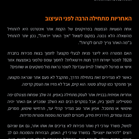
האחריות מתחילה הרבה לפני העיצוב
אחת הטעויות הנפוצות בפרויקטים של הקמת אתר אינטרנט היא להתחיל
מהשאלה הלא נכונה. במקום לשאול “איך האתר ייראה?”, נכון יותר להתחיל
ב”מה האתר צריך לגרום לקרות?”.
האם המטרה היא לייצר פניות לבעלי מקצוע? לתמוך בצוות מכירות בחברת
B2B? למכור ישירות דרך חנות וירטואלית? לחסוך עומס טלפוני באמצעות אזור
אישי או פורטל לקוחות? לגייס עובדים? לשפר נראות מול משקיעים או שותפים?
כאשר לא מגדירים זאת בתחילת הדרך, מתקבל לא פעם אתר שנראה מקצועי,
אך מתפקד כמו קטלוג סטטי. הוא קיים, אבל לא מזיז את העסק קדימה.
אחריות אמיתית בבניית אתר לעסק מתחילה באפיון. זה שלב שפחות מצטלם יפה
מסטיילינג למסך בית, אבל במקרים רבים הוא השלב שמכריע אם האתר יהיה
שימושי או מתסכל. אפיון אתר טוב מגדיר קהלי יעד, תרחישי שימוש, מסרים,
מבנה עמודים, היררכיית מידע, חיבורים למערכות נוספות ומטרות מדידות.
למשל, משרד עורכי דין ואתר מכירות לא צריכים את אותו אתר, גם אם שניהם
רוצים “להיראות ייצוגיים”. במשרד עורכי דין, האמון, הבהירות והסמכות הם לב