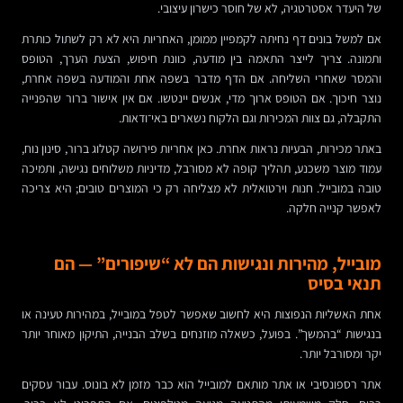
של היעדר אסטרטגיה, לא של חוסר כישרון עיצובי.
אם למשל בונים דף נחיתה לקמפיין ממומן, האחריות היא לא רק לשתול כותרת
ותמונה. צריך לייצר התאמה בין מודעה, כוונת חיפוש, הצעת הערך, הטופס
והמסר שאחרי השליחה. אם הדף מדבר בשפה אחת והמודעה בשפה אחרת,
נוצר חיכוך. אם הטופס ארוך מדי, אנשים יינטשו. אם אין אישור ברור שהפנייה
התקבלה, גם צוות המכירות וגם הלקוח נשארים באי־ודאות.
באתר מכירות, הבעיות נראות אחרת. כאן אחריות פירושה קטלוג ברור, סינון נוח,
עמוד מוצר משכנע, תהליך קופה לא מסורבל, מדיניות משלוחים נגישה, ותמיכה
טובה במובייל. חנות וירטואלית לא מצליחה רק כי המוצרים טובים; היא צריכה
לאפשר קנייה חלקה.
מובייל, מהירות ונגישות הם לא “שיפורים” — הם
תנאי בסיס
אחת האשליות הנפוצות היא לחשוב שאפשר לטפל במובייל, במהירות טעינה או
בנגישות “בהמשך”. בפועל, כשאלה מוזנחים בשלב הבנייה, התיקון מאוחר יותר
יקר ומסורבל יותר.
אתר רספונסיבי או אתר מותאם למובייל הוא כבר מזמן לא בונוס. עבור עסקים