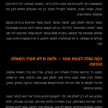
המשמעות היא לתכנן מראש מבנה מידע ברור, כתובות הגיוניות, היררכיית תוכן
נכונה, טעינה טובה, התאמה למובייל וחיבור בין מה שהגולש מחפש לבין מה
שהעמוד באמת מציע.
באתר תדמית לעסק קטן, למשל, אפשר לבנות עמודי שירותים ברורים במקום
עמוד “אודות השירותים” כללי מדי. בבלוג מקצועי אפשר לייצר תכנים שעונים על
שאלות אמיתיות של לקוחות. בחברת B2B אפשר לבנות עמודי פתרונות לפי סוגי
קהלים או תעשיות. זו לא מניפולציה למנועי חיפוש; זו ארכיטקטורת מידע טובה
יותר.
כמה עולה לבנות אתר — ולמה זו לא תמיד השאלה
הנכונה
כמעט כל פרויקט מתחיל בשאלה הזו, ובצדק. אבל כמו בכל תשתית עסקית,
המחיר לבדו אומר מעט. בניית אתר לעסק קטן, אתר תדמית, אתר רב־שפתי,
פורטל לקוחות או אתר מכירות הם פרויקטים שונים מאוד בהיקף, באפיון, בתוכן,
בעיצוב ובפיתוח.
הסיכון הוא לא רק לשלם יותר מדי. לפעמים הסיכון הגדול יותר הוא לבחור הצעה
זולה שנראית משתלמת, אבל מסתירה עלויות עתידיות: מערכת מוגבלת, תלות
בספק, תוספים בעייתיים, אחסון לא יציב, אבטחת אתר חלשה, קושי לבצע שינויים