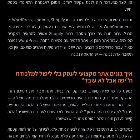
זמן קצר ממערכת חיה לנכס שקשה לעדכן, מסוכן לאבטחה ותלוי מדי בספק
יחיד.
זו אחת הסיבות שבחירה בפלטפורמה כמו WordPress, Joomla, Shopify או
WooCommerce צריכה להתבצע לפי הצרכים העסקיים, לא לפי אופנה או
הרגל. עבור חנות עם צורך מסחרי ברור, Shopify עשויה להתאים במקרים
מסוימים. עבור אתר תוכן או אתר תדמית עם גמישות רחבה, WordPress נפוצה
מאוד. עבור פרויקטים מורכבים יותר, ייתכן שיידרש פיתוח אתרים מותאם. אין כאן
תשובה אחת נכונה — יש התאמה נכונה.
איך בונים אתר מקצועי לעסק בלי ליפול למלכודת
ה”יפה אבל לא עובד”
כמעט כל מי שהיה מעורב בפרויקט של בניית אתר מכיר את הסיכון הזה.
ההשקה מתקרבת, המסכים נראים מרשימים, כולם מתלהבים מהוויזואליה —
ואז, כמה שבועות אחרי העלייה לאוויר, מתחילות השאלות. למה אין מספיק
פניות? למה יחס ההמרה נמוך? למה אנשים לא מגיעים לעמודים החשובים? למה
קשה לעדכן תוכן? למה בטופס מהנייד יש נטישה?
במקרים רבים, התשובה לא קשורה לבעיה אחת אלא לצירוף של החלטות קטנות
שלא קיבלו מספיק תשומת לב. אתר יפה שלא מביא לקוחות הוא לעיתים תוצאה