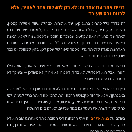
בניית אתר עם אחריות: לא רק להעלות אתר לאוויר, אלא
לבנות נכס שעובד
זה בדרך כלל מתחיל ברגע קטן של אי־נוחות. מנהלת שיווק משיקה קמפיין,
הלידים מגיעים יקר, אבל האתר לא סוגר את הפינה. בעל משרד שירותים נכנס
לאתר שלו מהנייד ורואה טקסטים שנשברים, טופס שלא ממש נוח למלא ותמונה
ראשית שנראית כמו זיכרון מ-2018. מנכ״ל של חברה שצמחה בשנתיים
האחרונות מגלה שהאתר עדיין מספר סיפור של עסק קטן, בזמן שבפועל יש כבר
צוות, לקוחות גדולים ומוצר בשל.
במילים אחרות: הבעיה היא לא תמיד שאין אתר. לא פעם יש אתר, והוא אפילו
“יפה”. אבל הוא לא מדויק, לא ברור, לא נוח, לא מהיר, לא מעודכן — ובעיקר לא
משרת את העסק כמו שצריך.
כאן נכנס הרעיון של בניית אתר עם אחריות. לא אחריות במובן הצר של “אם יהיה
באג נתקן”, אלא אחריות מקצועית רחבה יותר: להבין מה האתר צריך לעשות, למי
הוא מיועד, איך הוא ישפיע על שיווק, מכירות, שירות, גיוס ואמון — ואיך בונים אותו
כך שימשיך לשרת את העסק גם בעוד שנתיים, לא רק ביום ההשקה.
בעולם של
בניית אתרים
, זו אולי ההבחנה הכי חשובה: אתר אינטרנט טוב הוא לא
קובץ עיצוב שנארז בדפדפן. הוא תשתית עסקית. וכשתופסים אותו כך, גם
ההחלטות נראות אחרת.