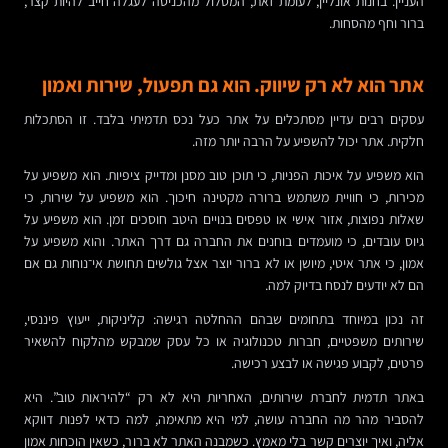
העניין. בחנות אונליין, לעומת זאת, המסלול מהכניסה לעגלה חייב להיות קצר,
ברור וחף מהסחות.
אתר הוא לא רק שיווק. הוא גם תפעול, שירות ואמון
עסקים רבים עדיין מסתכלים על אתר כעל נכס תדמיתי בלבד. זו הסתכלות
חלקית. אתר יכול להשפיע על הרבה יותר מזה.
הוא משפיע על איכות הפניות, כי תוכן טוב מסנן ומדייק ציפיות. הוא משפיע על
מכירות, כי חוויית משתמש ברורה מקטינה חיכוך. הוא משפיע על שירות, כי
שאלות נפוצות, אזור אישי או טפסים בנויים היטב חוסכים זמן. הוא משפיע על
גיוס עובדים, כי מועמדים בוחנים את החברה גם דרך האתר. והוא משפיע על
אמון, כי אתר איטי, מיושן או לא ברור יוצר אצל גולשים תחושת אי־נוחות גם אם
הם לא יודעים לנסח בדיוק למה.
זה נכון במיוחד בתחומים שבהם ההחלטה רגישה: קליניקות, ייעוץ פיננסי,
שירותים משפטיים, חברות טכנולוגיה או כל עסק שמבקש מהלקוח להשאיר
פרטים, לקבוע פגישה או לבצע רכישה.
באתר תדמית לחברת שירותים, האחריות היא לא רק “להיראות טוב”. היא
להסביר מהר מה החברה עושה, למי היא מתאימה, למה כדאי לפנות דווקא
אליה, ואיך יוצרים קשר בלי מאמץ. כשמבנה האתר לא ברור, כשאין הוכחות אמון