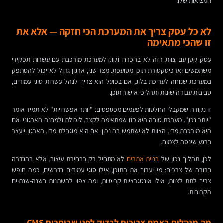
המציאות שלו.
לא כל עסק צריך את המערכת הכי חזקה — אלא את
זו שהכי מתאימה
עסק קטן עם צוות רזה לא בהכרח זקוק למערכת מורכבת עם עשרות תפקידי
משתמשים וארכיטקטורת תוכן מסועפת. מצד שני, ארגון גדול לא יכול להסתפק
במערכת שנוחה לעריכת בלוג, אם בפועל הוא צריך לנהל עשרות סוגי עמודים,
סביבות עבודה שונות ותהליכי אישור תוכן.
זו נקודה שמקבלי החלטות לפעמים מפספסים: "יותר אפשרויות" לא תמיד אומר
"יותר נכון". מערכת טובה היא כזו שמתאימה לקצב, ליכולת ולמבנה הארגוני. אם
היא מורכבת מדי, הצוות לא ישתמש בה נכון. אם היא מוגבלת מדי, הארגון ייעצר
ברגע שינסה לצמוח.
לכן, תהליך נכון של
בניית אתרים
לא מתחיל רק בבחירת עיצוב, אלא בהגדרה
ברורה של צרכים: מי יערוך את התוכן, אילו סוגי עמודים נדרשים, כמה חופש
צריך לתת לצוות, אילו אינטגרציות קריטיות, ומה צפוי להשתנות בשנה-שנתיים
הקרובות.
מה מנהלים באמת צריכים לבדוק לפני שבוחרים CMS