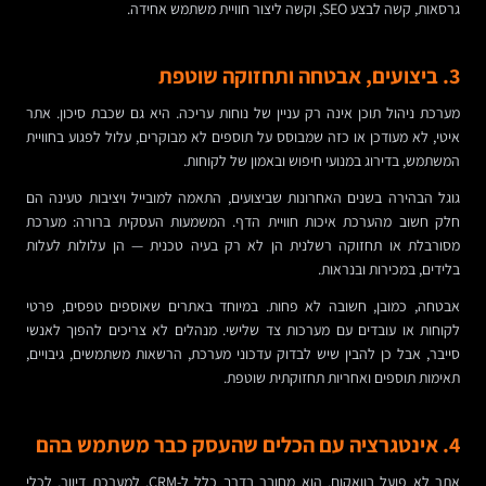
גרסאות, קשה לבצע SEO, וקשה ליצור חוויית משתמש אחידה.
3. ביצועים, אבטחה ותחזוקה שוטפת
מערכת ניהול תוכן אינה רק עניין של נוחות עריכה. היא גם שכבת סיכון. אתר
איטי, לא מעודכן או כזה שמבוסס על תוספים לא מבוקרים, עלול לפגוע בחוויית
המשתמש, בדירוג במנועי חיפוש ובאמון של לקוחות.
גוגל הבהירה בשנים האחרונות שביצועים, התאמה למובייל ויציבות טעינה הם
חלק חשוב מהערכת איכות חוויית הדף. המשמעות העסקית ברורה: מערכת
מסורבלת או תחזוקה רשלנית הן לא רק בעיה טכנית — הן עלולות לעלות
בלידים, במכירות ובנראות.
אבטחה, כמובן, חשובה לא פחות. במיוחד באתרים שאוספים טפסים, פרטי
לקוחות או עובדים עם מערכות צד שלישי. מנהלים לא צריכים להפוך לאנשי
סייבר, אבל כן להבין שיש לבדוק עדכוני מערכת, הרשאות משתמשים, גיבויים,
תאימות תוספים ואחריות תחזוקתית שוטפת.
4. אינטגרציה עם הכלים שהעסק כבר משתמש בהם
אתר לא פועל בוואקום. הוא מחובר בדרך כלל ל-CRM, למערכת דיוור, לכלי