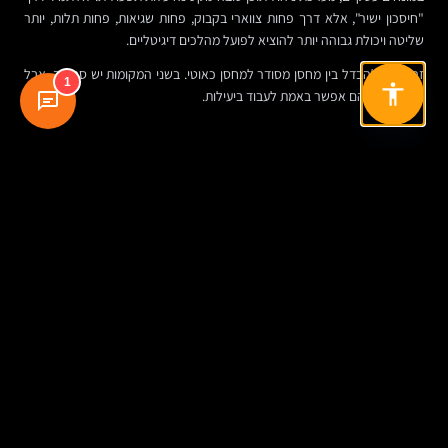
"חיסכון ישיר", אלא דרך פחות צווארי בקבוק, פחות שגיאות, פחות תלות, יותר
שליטה ויכולת גבוהה יותר להוציא לפועל מהלכים דיגיטליים.
זה דומה להבדל בין מחסן מסודר למחסן כאוטי. בשני המקומות יש סחורה, אבל
1
רק באחד מהם אפשר באמת לעבוד ביעילות.
מתי נכון להשקיע יותר מראש
יש מקרים שבהם חיסכון בתחילת הדרך עולה ביוקר בהמשך. למשל, כשבונים
אתר בלי לחשוב על התרחבות לקטלוג מוצרים, בלי היררכיית תוכן, בלי תמיכה
בריבוי שפות, או בלי הרשאות למספר מחלקות. בטווח הקצר זה נראה "מספיק".
בטווח הבינוני, כל תוספת הופכת לפרויקט.
דווקא ארגונים שנמצאים בצמיחה צריכים לחשוב על מדרגיות. לא במונחים
מנותקים, אלא בשאלות מאוד פרקטיות: אם נרצה בעוד שנה להוסיף אזור
לקוחות, מרכז ידע, בלוג מקצועי, סניפים, קריירה או דפי נחיתה עצמאיים — האם
המערכת תאפשר זאת בקלות יחסית?
איך נראה תהליך נכון של אפיון לפני בניית אתר עם CMS