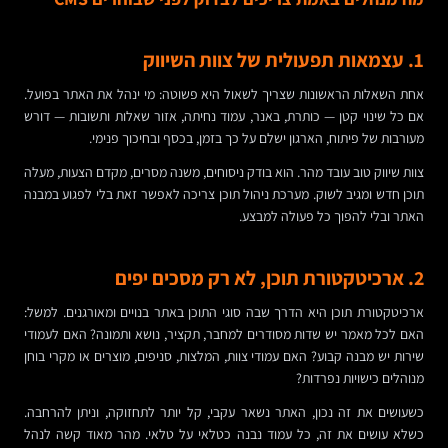
1. עצמאות תפעולית של צוות השיווק
אחת השאלות הראשונות שצריך לשאול היא פשוטה: מי ינהל את האתר בפועל.
אם כל שינוי קטן — כותרת, באנר, עמוד נחיתה, אזור שאלות ותשובות — דורש
מעורבות של פיתוח, הארגון ישלם על כך בזמן, בכסף ובחיכוך פנימי.
צוות שיווק טוב עובד מהר. הוא בודק ניסוחים, משנה מסרים, מקדם הצעות, מעלה
תוכן חדש ומגיב לשוק. מערכת ניהול תוכן צריכה לאפשר זאת בלי לפגוע במבנה
האתר ובלי להפוך כל פעולה למבצע.
2. ארכיטקטורת תוכן, לא רק מסכים יפים
ארכיטקטורת תוכן היא הדרך שבה סוגי התוכן באתר בנויים ומאורגנים. למשל:
האם לכל מאמר יש שדות מסודרים למחבר, תקציר, נושא ותמונה? האם לעמודי
שירות יש מבנה קבוע? האם עמודי צוות, המלצות, סניפים, מוצרים או מקרי בוחן
מנוהלים כישויות נפרדות?
כשעושים את זה נכון, האתר נשאר עקבי, קל יותר לתחזוקה, וניתן להרחבה.
כשלא עושים את זה, כל עמוד נבנה כטלאי על טלאי. מהר מאוד קשה לנהל