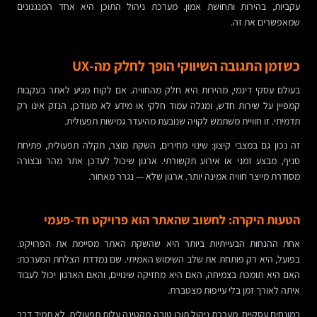
עקביות, בהירות ותחושת אמון. מערכת ניהול התוכן היא אחד המנגנונים
שמאפשרים את זה.
כשזמן התגובה השיווקי הופך לחלק מה-UX
בעולם עסקי דינמי, מהירות היא חלק מהחוויה. אם לקוח מגיע לאתר בעקבות
קמפיין על שירות חדש, ומגלה עמוד חלקי או מידע לא מעודכן, הנזק אינו רק
תדמיתי. זו חוויית משתמש לקויה שנובעת מהיעדר גמישות תפעולית.
זה נכון גם במצבי קיצון: שינוי מחירים, השקת מוצר, תקלה תפעולית, פתיחת
סניף, מבצע זמני או אירוע תקשורתי. ארגון שיכול לעדכן אתר מהר ובצורה
מסודרת מייצר חוויה אמינה יותר. ארגון שלא — נגרר מאחור.
הטעות היקרה: לחשוב שהאתר הוא פרויקט חד-פעמי
אחת ההנחות הבעייתיות ביותר היא שהשקת האתר מסיימת את הפרויקט.
בפועל, היא רק פותחת את שלב השימוש האמיתי. שם נמדדת הצלחת המערכת:
האם היא תומכת בצמיחה, האם היא מחזיקה שינויים, והאם הארגון יכול לעבוד
איתה לאורך זמן בלי עייפות מצטברת.
במונחים עסקיים, מערכת ניהול תוכן טובה מקטינה עלות תפעולית. לא תמיד דרך