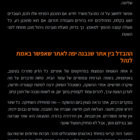
שליטה.
אפשר לחשוב על זה כמו על משרד חדש. אם התכנון הפנימי שלו חכם, העובדים
ינועו בקלות, התהליכים יהיו ברורים והעבודה תזרום. אם הוא מתוכנן רע, כל
פעולה קטנה תהפוך למאמץ. כך בדיוק פועלת מערכת ניהול תוכן מתחת לפני
השטח.
ההבדל בין אתר שנבנה יפה לאתר שאפשר באמת
לנהל
זו אחת הטעויות הנפוצות בפרויקטים של אתרים: כל הדיון מתרכז בעיצוב,
באנימציות, בשפה הגרפית ובמסרים של עמוד הבית. פחות מדברים על מה
שיקרה חודשיים אחרי ההשקה, כשמנהל השיווק ירצה לפתוח קטגוריה חדשה,
לעדכן הצעת ערך, להרים עמוד לקמפיין בתוך יום, או לשנות מבנה של תוכן קיים.
במקרים רבים, אתר נראה מצוין ביום ההשקה — ואז מתחילה השחיקה. כל שינוי
דורש ספק חיצוני. העלאת תוכן חדשה שוברת את המבנה. עמודים נבנים ידנית.
אין שדות מסודרים. אין תבניות. אין היררכיה ברורה. התוצאה היא אתר שנראה
טוב בצילום מסך, אבל לא מחזיק תפעול שוטף.
הפער הזה קריטי במיוחד בארגונים שמתנהלים מהר: חברות שירותים שרצות עם