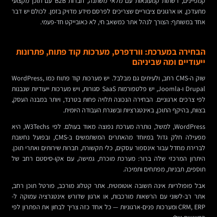
קמפיינים, רשתות קמעונאות עם מלאי משתנה, חברות B2B עם תוכן מקצועי
מתעדכן, או ארגונים ציבוריים שצריכים לפרסם מידע מדויק בזמן. לכולם יש דבר
אחד במשותף: הצורך לנהל אתר כמשאב חי, לא כאובייקט חד-פעמי.
הבחירה במערכת: וורדפרס, מערכות קוד פתוח, פתרונות
ייעודיים ומה שביניהם
שוק ה-CMS רחב, ולעיתים גם מבלבל. יש מערכות קוד פתוח כמו WordPress,
Drupal ו-Joomla, יש פלטפורמות SaaS סגורות, ויש מערכות ייעודיות שנבנות
לפי צרכים ארגוניים. הבחירה הנכונה תלויה פחות בטרנד, ויותר במבנה העסק,
בצוות, בהיקף התוכן, באינטגרציות ובשגרת העבודה היומית.
WordPress, למשל, נותרה מערכת נפוצה מאוד בעולם. לפי W3Techs, היא
מפעילה חלק גדול במיוחד מהאתרים המשתמשים ב-CMS, ובפועל נחשבת
לברירת מחדל עבור אינספור עסקים, כלי תקשורת, חברות שירותים ואתרי תוכן.
היתרון המרכזי שלה ברור: מערכת מוכרת, גמישה, עם אקו-סיסטם רחב של
תוספים, תבניות, מפתחים ותמיכה.
אבל פופולריות אינה תשובה אוטומטית. אתר קטלוג מורכב, פורטל תוכן רחב,
אתר רב-לשוני עם הרשאות מורכבות, או ארגון שדורש אינטגרציה עמוקה ל-
CRM, ERP ומערכות פנים-ארגוניות — כל אחד כזה צריך לבחון את הפתרון לפי