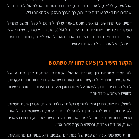
אנליטיקה, לצ'אט, למערכת מכירות, למערכת הזמנות או לניהול לידים. ככל
שהחיבורים האלה עובדים טוב יותר, כך הערך העסקי של האתר גדל.
דמיינו שני תרחישים. בראשון, טופס באתר שולח ליד למייל כללי, ומשם מתחיל
מעקב ידני. בשני, אותו ליד נכנס ישירות ל-CRM, מתויג לפי מקור, נשלח לאיש
המכירות המתאים ונמדד בדשבורד אחד. ההבדל הוא לא רק נוחות. זהו פער
בניהול, בשליטה וביכולת לשפר ביצועים.
הקשר הישיר בין CMS לחוויית משתמש
לא תמיד מחברים בין מערכת הניהול שמאחורי הקלעים לבין החוויה של
המשתמש בחזית, אבל הקשר הדוק. מערכת שמאפשרת לבנות תבניות עקביות,
לנהל היררכיה נכונה, לשמור על איכות תוכן ולעדכן במהירות — תורמת ישירות
לחוויית משתמש טובה יותר.
למשל, אם צוות התוכן יכול להוסיף בקלות שאלות נפוצות, לעדכן שעות פעילות,
לשפר כותרות או להציג תוכן רלוונטי לפי צורך עסקי, המשתמש מקבל אתר
מדויק, ברור ועדכני יותר. לעומת זאת, אם האתר קשה לעריכה, תכנים נשארים
ישנים, עמודים נשברים, והמידע הופך לפחות אמין.
חוויית משתמש אינה רק עניין של כפתורים וצבעים. היא בנויה גם מרלוונטיות,