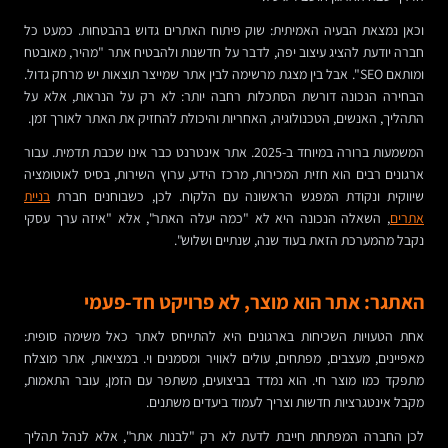
וכאן נמצאת הבעיה האמיתית: שוק פיתוח האתרים גדוש בהבטחות. כמעט כל
חברה יודעת להציג עיצוב יפה, לדבר על חדשנות ולהבטיח אתר "מהיר, מאובטח
ומותאם SEO". אבל בין מצגת מרשימה לבין אתר שמייצר תוצאות יש מרחק גדול.
הבחירה הנכונה דורשת הסתכלות רחבה יותר: לא רק על הנראות, אלא על
התהליך, האנשים, הטכנולוגיה, האחריות והיכולת להחזיק את האתר לאורך זמן.
המשמעות ברורה במיוחד ב-2025. אתר אינטרנט כבר אינו שכבת תדמית. עבור
ארגונים רבים הוא חזית המכירות, מרכז הידע, ערוץ השירות, בסיס לאוטומציה
שיווקית ונקודת המפגש הראשונה עם הלקוח. לכן, כשבוחנים חברת
בניית
אתרים
, השאלה הנכונה היא לא "כמה יעלה האתר", אלא "איזה ערך עסקי
נקבל מהמערכת הזאת בעוד שנה, שנתיים ושלוש".
האתגר: אתר הוא מוצר, לא פרויקט חד-פעמי
אחת הטעויות השכיחות בארגונים היא להתייחס לאתר כאל משימה סופית:
מאפיינים, מעצבים, מפתחים, עולים לאוויר ומסמנים וי. במציאות, אתר מוצלח
מתפקד כמו מוצר חי. הוא נמדד בביצועים, משתפר עם הזמן, עובר התאמות,
מקבל אינטגרציות חדשות וצריך לעמוד ביעדים משתנים.
לכן החברה המפתחת חייבת לדעת לא רק "לבנות אתר", אלא לנהל תהליך