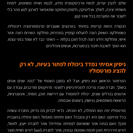
שלם: להבין יעדים, לנסח ארכיטקטורת מידע, לבנות חוויית משתמש, לפתח
תשתית יציבה, לשלב אנליטיקה, ולספק תחזוקה שתאפשר לארגון לנוע מהר בלי
לשבור את המערכת בכל שינוי קטן.
הנקודה הזאת קריטית במיוחד בארגונים שעוברים טרנספורמציה דיגיטלית.
כשמחלקת השיווק רוצה להעלות קמפיין במהירות, מחלקת השירות רוצה אזור
אישי, ומחלקת הידע רוצה לנהל תוכן בקלות — האתר כבר לא עומד בפני עצמו.
הוא הופך לשכבת חיבור בין מערכות, אנשים ותהליכים.
ניסיון אמיתי נמדד ביכולת לפתור בעיות, לא רק
להציג פורטפוליו
הפרמטר הראשון הוא ניסיון, אבל לא במובן השטחי של "כמה שנים אנחנו
בשוק". חברה טובה צריכה להוכיח ניסיון רלוונטי: פרויקטים מורכבים, עבודה עם
ארגונים בגדלים שונים, יכולת להתמודד עם דרישות תוכן, מסחר, אינטגרציות,
הרשאות משתמשים, נגישות, ביצועים ואבטחה.
פורטפוליו יפה הוא התחלה, לא הוכחה. כדאי לבדוק מה בדיוק החברה עשתה
בכל פרויקט: האם היא רק עיצבה? האם פיתחה מאפס? האם טיפלה בהעברת
תוכן? האם בנתה אתר שמותאם לצמיחה עתידית? אתר לחברת ייעוץ, למשל,
דורש היררכיית תוכן חכמה ואמינות גבוהה; אתר לחברת SaaS דורש חוויית מוצר