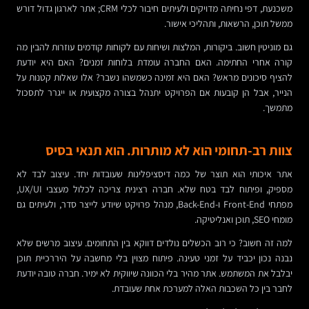
משכנעת, דפי נחיתה מדויקים ולעיתים חיבור לכלי CRM; אתר לארגון גדול דורש
ממשל תוכן, הרשאות, ותהליכי אישור.
גם מוניטין חשוב. ביקורות, המלצות ושיחות עם לקוחות קודמים עוזרות להבין מה
קורה אחרי החתימה. האם החברה עומדת בלוחות זמנים? האם היא יודעת
להציף סיכונים מראש? האם היא זמינה כשמשהו נשבר? אלו שאלות קטנות על
הנייר, אבל הן קובעות אם הפרויקט יתנהל בצורה מקצועית או ייגרר לתסכול
מתמשך.
צוות רב-תחומי הוא לא מותרות. הוא תנאי בסיס
אתר איכותי הוא תוצר של כמה דיסציפלינות שעובדות יחד. עיצוב לבד לא
מספיק, ופיתוח לבד בטח שלא. חברה רצינית צריכה לכלול מעצבי UX/UI,
מפתחי Front-End ו-Back-End, מנהל פרויקט שיודע לייצר סדר, ולעיתים גם
מומחי SEO, תוכן ואנליטיקה.
למה זה חשוב? כי רוב הכשלים נולדים דווקא בין התחומים. עיצוב מרשים שלא
נבנה נכון יכביד על זמני טעינה. פיתוח מצוין בלי מחשבה על היררכיית תוכן
יבלבל את המשתמש. אתר מהיר בלי הכוונה שיווקית לא ימיר. חברה טובה יודעת
לחבר בין כל השכבות האלה למערכת אחת שעובדת.