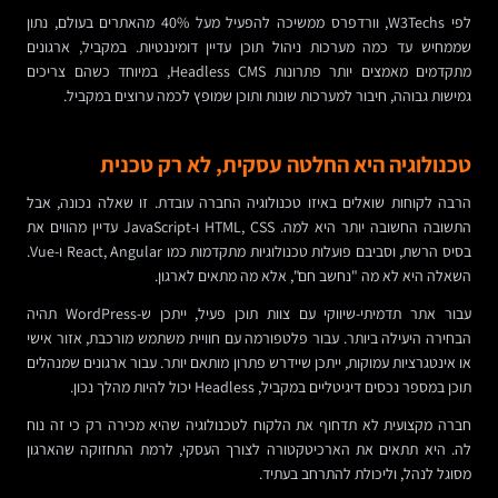
לפי W3Techs, וורדפרס ממשיכה להפעיל מעל 40% מהאתרים בעולם, נתון
שממחיש עד כמה מערכות ניהול תוכן עדיין דומיננטיות. במקביל, ארגונים
מתקדמים מאמצים יותר פתרונות Headless CMS, במיוחד כשהם צריכים
גמישות גבוהה, חיבור למערכות שונות ותוכן שמופץ לכמה ערוצים במקביל.
טכנולוגיה היא החלטה עסקית, לא רק טכנית
הרבה לקוחות שואלים באיזו טכנולוגיה החברה עובדת. זו שאלה נכונה, אבל
התשובה החשובה יותר היא למה. HTML, CSS ו-JavaScript עדיין מהווים את
בסיס הרשת, וסביבם פועלות טכנולוגיות מתקדמות כמו React, Angular ו-Vue.
השאלה היא לא מה "נחשב חם", אלא מה מתאים לארגון.
עבור אתר תדמיתי-שיווקי עם צוות תוכן פעיל, ייתכן ש-WordPress תהיה
הבחירה היעילה ביותר. עבור פלטפורמה עם חוויית משתמש מורכבת, אזור אישי
או אינטגרציות עמוקות, ייתכן שיידרש פתרון מותאם יותר. עבור ארגונים שמנהלים
תוכן במספר נכסים דיגיטליים במקביל, Headless יכול להיות מהלך נכון.
חברה מקצועית לא תדחוף את הלקוח לטכנולוגיה שהיא מכירה רק כי זה נוח
לה. היא תתאים את הארכיטקטורה לצורך העסקי, לרמת התחזוקה שהארגון
מסוגל לנהל, וליכולת להתרחב בעתיד.