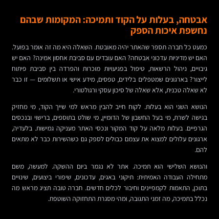
אבטחה, בעלות על הקוד ותמיכה: המקומות שבהם
נחשפת איכות הספק
כמעט כל חברה תספר שהאתר יהיה מאובטח. השאלה היא מה זה אומר בפועל.
האם יש מדיניות עדכוני אבטחה? האם עובדים עם סביבת אחסון אמינה? האם יש
גיבויים, ניהול הרשאות, טיפול בפגיעויות מוכרות והפרדה בין סביבת פיתוח
לייצור? בארגונים שמטפלים בלידים, טפסים, מידע אישי או תשלומים — זו כבר
לא שאלה טכנית, אלא שאלה של סיכון עסקי ורגולטורי.
הנושא השני הוא בעלות. לקוח חייב להבין מראש למי שייך הקוד, מי מחזיק
בגישה לשרת, מי בעל החשבון של הדומיין, מי שולט בתוספים, ברישוי ובנכסים
הגרפיים. בעלות מלאה על קוד המקור ונכסי האתר מעניקה גמישות. בלעדיה,
ארגונים עלולים למצוא את עצמם כבולים לספק גם כשהשירות כבר לא מתאים
להם.
והנושא השלישי הוא תמיכה. אתר לא נגמר ביום ההשקה. למעשה, משם
מתחילה העבודה האמיתית: תיקוני באגים, עדכונים, שיפורי ביצועים, שינויים
בתוכן, התאמות לקמפיינים וחיבור לכלים חדשים. חברה טובה תציג מראש מה
נכלל בתמיכה, מה זמני התגובה, ומהי מסגרת התחזוקה השוטפת.