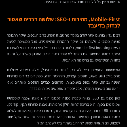
גם צוות מצוין עלול לבנות מוצר שאינו משרת את היעד.
Mobile-First, מהירות ו-SEO: שלושה דברים שאסור
לבדוק בדיעבד
רבים עדיין בוחנים אתר קודם במסך מחשב. זו טעות. ברוב הענפים, עיקר התנועה
מגיעה ממובייל, ולעיתים גם עיקר ההמרות הראשוניות. גוגל ממשיכה לפעול
בגישת mobile-first indexing, כלומר גרסת המובייל היא בסיס מרכזי להערכת
האתר במנוע החיפוש. אם האתר לא עובד היטב בנייד, הארגון משלם על זה גם
בחוויית המשתמש וגם בחשיפה האורגנית.
המשמעות המעשית היא לא רק "אתר רספונסיבי", אלא חשיבה שנולדת
מהמובייל: ניווט פשוט, טפסים קצרים, היררכיה חדה, כפתורים ברורים ומהירות
טעינה גבוהה. אתר עמוס באנימציות, סרטונים כבדים ותוספים מיותרים אולי
ייראה טוב בישיבת הנהלה, אבל יפסיד משתמשים אמיתיים בדרך.
כאן נכנס גם SEO. בנייה טכנית נכונה למנועי חיפוש אינה שכבה קוסמטית
שמוסיפים בסוף. היא צריכה להיות חלק מהפיתוח: מבנה כותרות תקין, קוד נקי,
כתובות URL נכונות, טעינה מהירה, מפת אתר, נגישות בסיסית, ואפשרות לשלוט
במטא-דאטה ובתוכן. מבחינת ארגונים, זהו חיסכון כפול: גם אתר שקל יותר
למצוא, וגם תשתית שניתן להרחיב בעתיד בלי לשכתב הכול.