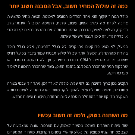
כמה זה עולה? המחיר חשוב, אבל המבנה חשוב יותר
מודל תמחור שקוף הוא אחד המדדים הטובים לאמינות. הצעת מחיר מקצועית
צריכה לפרט מה כלול: אפיון, עיצוב, פיתוח, התאמה למובייל, אינטגרציות,
בדיקות, העלאה לאוויר, הדרכה, אחסון ותחזוקה. אם ההצעה נראית קצרה מדי
או כללית מדי, זה סימן לעצור ולשאול שאלות.
בפועל, לא מעט פרויקטים מתייקרים לא בגלל "חריגות", אלא בגלל חוסר
בהירות מההתחלה. למשל, אתר שכולל שלוש תבניות עמוד בלבד בפועל דורש
שמונה. או אינטגרציה ל-CRM הוזכרה בשיחה, אך לא נרשמה בהסכם. או
שהלקוח הניח שהחברה תטפל גם בהזנת התוכן, בעוד שהחברה התכוונה למסור
מערכת ריקה.
תקציב נכון צריך להיבחן גם לפי עלות כוללת לאורך זמן. אתר זול שבנוי בצורה
מסורבלת, תלויה ומוגבלת עלול להפוך ליקר מאוד בשנה השנייה. לעיתים דווקא
השקעה מדויקת יותר בהתחלה חוסכת עלויות תחזוקה, תיקונים ופיתוח מחדש.
מה השתנה בשוק, ולמה זה חשוב עכשיו
שוק פיתוח האתרים העולמי ממשיך לצמוח, עם הערכות שונות שמצביעות על
קצב צמיחה שנתי ממוצע של כ-5% עד 7% בשנים הקרובות. מאחורי המספרים