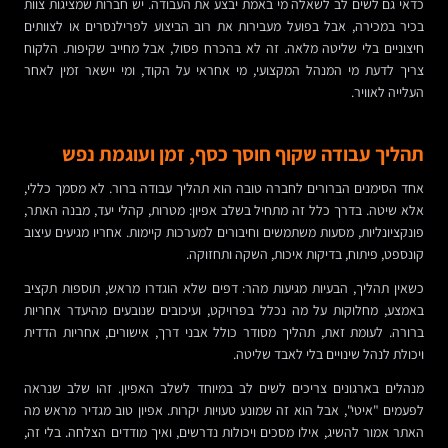
כדאי גם לשים לב לשאלה מי באמת יבצע את העבודה. יש חברות שמציגות צוות
בכיר במכירה, אבל בפועל מעבירות את רוב הביצוע לפרילנסרים או לצוותים
חיצוניים בלי שליטה מלאה. זה לא בהכרח פסול, אבל מחייב שקיפות. הלקוח
צריך לדעת מי המנהל המקצועי, מי אחראי על הקוד, ומי יישאר זמין לאחר
העלייה לאוויר.
תהליך עבודה שקוף חוסך כסף, זמן ועוגמת נפש
אחד הסימנים הברורים לחברה טובה הוא תהליך עבודה ברור. לא מסמך כללי,
אלא שיטה. בדרך כלל זה מתחיל בשלב אפיון: מטרות, קהלי יעד, מבנה האתר,
פונקציונליות, מסעות משתמשים וחיבורים למערכות קיימות. אחריו מגיעים עיצוב
קונספט, פיתוח, בדיקות איכות, השקה ותחזוקה.
כשאין תהליך, הבעיות מגיעות מהר: דפים שלא הוגדרו מראש, תוספות תקציב
באמצע, מחלוקות על מה נכלל בפרויקט, ועיכובים שנובעים מהיעדר אחריות
ברורה. לעומת זאת, תהליך מסודר כולל אבני דרך, אישורים, אחריות הדדית
ויכולת לנהל שינויים בלי לאבד שליטה.
מנהלים בארגונים צריכים לשים לב במיוחד לשלב האפיון. זהו שלב שנראה
לפעמים "איטי", אבל הוא זה שמונע טעויות יקרות. אפיון טוב מגדיר מראש מה
האתר אמור להשיג, אילו מסכים ויכולות נדרשים, ואיך מודדים הצלחה. בלי זה,