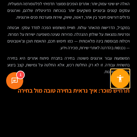
האלה יש שינוי עמוק יותר: אתרים הופכים ממוצר תדמיתי לפלטפורמה תפעולית.
עסקים קטנים ובינוניים משקיעים יותר בנוכחות הדיגיטלית שלהם, וארגונים
גדולים דורשים חיבור בין אתר, דאטה, שיווק, שירות ומערכות פנים-ארגוניות.
במקביל, הדרישות מהאתר עולות. חוויית משתמש הפכה למדד עסקי. אבטחה
ופרטיות נמצאות על שולחן ההנהלה. מהירות טעינה משפיעה ישירות על המרות.
ויכולות מבוססות בינה מלאכותית — כמו חיפוש חכם, התאמת תוכן וצ'אטבוטים
— נכנסות בהדרגה לאתרי שירות, מכירה וידע.
המשמעות עבור ארגונים פשוטה: בחירה בחברת פיתוח אתרים היא בחירה
בתשתית עבודה. זו לא רק החלטת רכש, אלא החלטה על גמישות, קצב ביצוע
ויכולת להשתנות.
1
תרחיש מוכר: איך נראית בחירה טובה מול בחירה
בעייתית
נניח שחברת ייעוץ בינונית רוצה להשיק אתר חדש. במקרה הראשון, היא בוחרת
ספק לפי מחיר ועיצוב. אחרי חודשיים מתברר שאין מחשבה על SEO, הטפסים
לא מחוברים ל-CRM, הדפים נטענים לאט במובייל, וכל שינוי קטן דורש פתיחת
משימה בתשלום. ההשקה מתעכבת, והשיווק עובד סביב המגבלות.