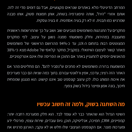
המרחב הדיגיטלי מלא באתרים שנראים מקצועיים, אבל גם דומים מדי זה לזה.
אותם אזורי “הירו”, אותה טיפוגרפיה בטוחה, אותן תמונות סטוק, אותו מבנה
שמרגיש כמו תבנית. זו לא רק בעיה אסתטית. זו בעיה עסקית.
מחקרים על התנהגות משתמשים מצביעים שוב ושוב על כך שהתרשמות ראשונית
מתעצבת במהירות, וחלק משמעותי ממנה נשען על עיצוב. לפי מחקרים
המצוטטים רבות בתחום ה-UX, עד כ-94% מהרושם הראשוני של משתמשים
מאתר קשור לעיצובו הוויזואלי. במקביל, מחקר קלאסי של Adobe מצא כי 38%
מהאנשים יפסיקו להתעניין באתר אם התוכן או הפריסה שלו אינם אטרקטיביים.
המשמעות ברורה: משתמשים לא מחכים ש”נסביר להם”. הם מחליטים מהר אם
האתר הזה רציני, עדכני, אמין ורלוונטי עבורם. בתוך כמה שניות הם כבר מעריכים
את איכות המותג כולו. לכן עיצוב קונספט טוב איננו קישוט. הוא מנגנון שמפחית
חיכוך, בונה אמון ומייצר בידול בשוק צפוף.
מה השתנה בשוק, ולמה זה חשוב עכשיו
השינוי הגדול הוא שהאתר כבר לא עומד לבד. הוא חלק ממערכת רחבה יותר:
קמפיינים, CRM, תמיכה, אנליטיקה, תוכן, גיוס עובדים, שירות עצמי, פורטלי ידע
ומערכות מוצר. אם הקונספט העיצובי שלו חלש או לא עקבי, הארגון מרגיש את