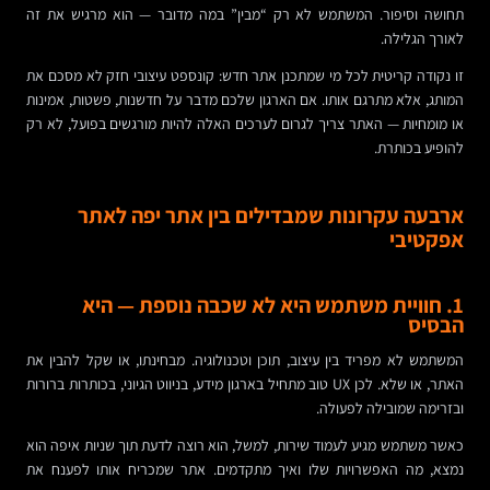
תחושה וסיפור. המשתמש לא רק “מבין” במה מדובר — הוא מרגיש את זה
לאורך הגלילה.
זו נקודה קריטית לכל מי שמתכנן אתר חדש: קונספט עיצובי חזק לא מסכם את
המותג, אלא מתרגם אותו. אם הארגון שלכם מדבר על חדשנות, פשטות, אמינות
או מומחיות — האתר צריך לגרום לערכים האלה להיות מורגשים בפועל, לא רק
להופיע בכותרת.
ארבעה עקרונות שמבדילים בין אתר יפה לאתר
אפקטיבי
1. חוויית משתמש היא לא שכבה נוספת — היא
הבסיס
המשתמש לא מפריד בין עיצוב, תוכן וטכנולוגיה. מבחינתו, או שקל להבין את
האתר, או שלא. לכן UX טוב מתחיל בארגון מידע, בניווט הגיוני, בכותרות ברורות
ובזרימה שמובילה לפעולה.
כאשר משתמש מגיע לעמוד שירות, למשל, הוא רוצה לדעת תוך שניות איפה הוא
נמצא, מה האפשרויות שלו ואיך מתקדמים. אתר שמכריח אותו לפענח את