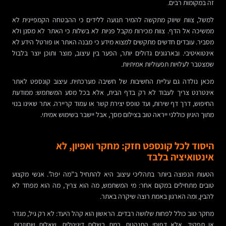
זה במקומות רבים.
למשל, צוות שיווק מתקשה להמיר תנועה ללידים כי ההבטחה הקמפיינית לא
ממשיכה אל הדף. צוות מכירות מקבל פניות לא בשלות כי האתר לא מסנן ולא
מסביר. עובדים חדשים מתקשים למצוא מידע כי מבנה האתר או פורטל הידע לא
אינטואיטיבי. ובארגונים גדולים יותר, הפער בין עיצוב, מוצר ותוכן יוצר בלבול
שמצטבר לעלויות תפעוליות אמיתיות.
מכאן נולדה גם עליית החשיבות של חשיבה מערכתית. עיצוב קונספט לאתר
אינטרנט צריך לעבוד לא רק בדף הבית, אלא בכל מסע המשתמש: ממודעת
החיפוש, דרך דף שירות, ועד טופס יצירת קשר או עמוד קריירה. אתר שאינו בנוי
מתוך היגיון כוללני ייראה טוב בצילום מסך, אבל יישבר בשימוש אמיתי.
היסוד לכל קונספט חזק: מחקר ואפיון, לא
אינטואיציה בלבד
הטעות הנפוצה ביותר בתהליכי עיצוב היא להתחיל ב”מה יפה”. אנשי מקצוע
טובים מתחילים במקום אחר: מי המשתמש, מה הוא צריך, מה הוא מפחד לא
להבין, ומה הארגון באמת רוצה שיקרה באתר.
מחקר טוב כולל לפחות שלושה רבדים. הראשון הוא קהל היעד: לא רק גיל, מגדר
או תפקיד, אלא דפוסי התנהגות, רמת בשלות דיגיטלית, שאלות שחוזרות,