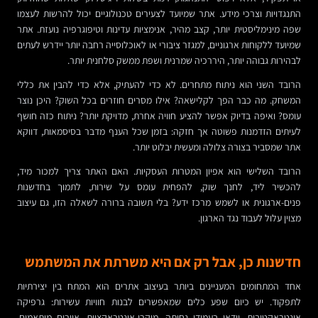
התנגדויות וצרכי מידע. אתר שמיועד לצעירים טכנולוגיים יכול להרשות לעצמו
שפה מינימליסטית יותר, קצב מהיר, אנימציות עדינות וטיפוגרפיה נועזת. אתר
שמיועד ללקוחות ארגוניים, למגזר ציבורי או לאוכלוסייה רחבה יותר יידרש לעתים
לבהירות גבוהה יותר, היררכיה שמרנית ושפת ממשק סלחנית יותר.
הרובד השני הוא ניתוח מתחרים. לא כדי להעתיק, אלא כדי להבין את כללי
המשחק. מה כבר הפך לקלישאה? אילו מסרים חוזרים בכל השוק? היכן נוצר
עומס? ואיפה בדיוק אפשר להציע חוויה אחרת, מדויקת יותר? ניתוח כזה חושף
לעיתים הזדמנות פשוטה אך חזקה: בזמן שכל הענף מדבר בסיסמאות, דווקא
אתר שמסביר בצורה צלולה ומעשית יבלוט יותר.
הרובד השלישי הוא אפיון המטרות העסקיות. האם האתר צריך למכור מיד,
להכשיר ליד, לחנך שוק, להפחית עומס על שירות, לתמוך בחדשנות
פנים-ארגונית או לשמש מרכז ידע? בלי תשובה ברורה לשאלה הזו, גם עיצוב
מצוין עלול לעבוד נגד הארגון.
חדשנות כן, אבל רק אם היא משרתת את המשתמש
אחד המתחומים המעניינים ביותר בעיצוב אתרים הוא המתח בין יצירתיות
לתפקוד. יש כיום שפע כלים שמאפשרים לבנות חוויות עשירות: גרפיקה
אינטראקטיבית, וידאו בעמודי נחיתה, מיקרו-אינטראקציות, איורים מותאמים,