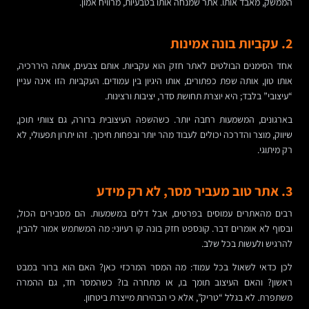
הממשק, מאבד אותו. אתר שמנחה אותו בטבעיות, מרוויח אמון.
2. עקביות בונה אמינות
אחד הסימנים הבולטים לאתר חזק הוא עקביות. אותם צבעים, אותה היררכיה,
אותו טון, אותה שפת כפתורים, אותו היגיון בין עמודים. העקביות הזו אינה עניין
“עיצובי” בלבד; היא יוצרת תחושת סדר, יציבות ורצינות.
בארגונים, המשמעות רחבה יותר. כשהשפה העיצובית ברורה, גם צוותי תוכן,
שיווק, מוצר והדרכה יכולים לעבוד מהר יותר ובפחות חיכוך. זהו יתרון תפעולי, לא
רק מיתוגי.
3. אתר טוב מעביר מסר, לא רק מידע
רבים מהאתרים עמוסים בפרטים, אבל דלים במשמעות. הם מסבירים הכול,
ובסוף לא אומרים דבר. קונספט חזק בונה קו רעיוני: מה המשתמש אמור להבין,
להרגיש ולעשות בכל שלב.
לכן כדאי לשאול בכל עמוד: מה המסר המרכזי כאן? האם הוא ברור במבט
ראשון? והאם העיצוב תומך בו, או מתחרה בו? כשהמסר חד, גם ההמרה
משתפרת. לא בגלל “טריק”, אלא כי הבהירות מייצרת ביטחון.