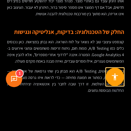
אותו היגיון עובד גם באתרי מוצר. מנהל מוצר יכול להשקיע חודשים בפיצ’רים
חדשים, אבל אם דף המוצר אינו מספר סיפור ברור, היתרון לא יעבור. העיצוב כאן
אינו אריזה; הוא מתווך בין מורכבות טכנולוגית להבנה אנושית.
החלק של הטכנולוגיה: בדיקות, אנליטיקה ונגישות
קונספט עיצובי טוב לא נשאר על לוח השראה. הוא נבחן במציאות. כאן נכנסים
כלים כמו A/B Testing, מפות חום, ניתוח זרימות משתמשים ונתוני אירועים ב-
Google Analytics 4. המטרה איננה “לרדוף אחרי מספרים”, אלא להבין איפה
המשתמשים נעצרים, אילו מסרים עובדים, ואיזה מבנה באמת מקדם פעולה.
במונחים פשוטים, A/B Testing הוא מבחן בין שתי גרסאות של אותו רכיב —
1
למשל כותרת, כפתור או תמונת פתיחה — כדי לראות איזו גרסה מובילה ליותר
הקלקות או השלמות. זו דרך טובה לחבר בין אינטואיציה יצירתית לקבלת
החלטות מבוססת נתונים.
ולצד כל אלה, נגישות חייבת להיות חלק מהקונספט, לא תיקון מאוחר. ניגודיות
טובה, היררכיה ברורה, טפסים מובנים, טקסט קריא ותמיכה במשתמשים עם
מוגבלויות אינם רק חובה אתית ורגולטורית במקרים רבים. הם משפרים את
החוויה לכולם, וגם תורמים ל-SEO ולשימושיות הכללית.