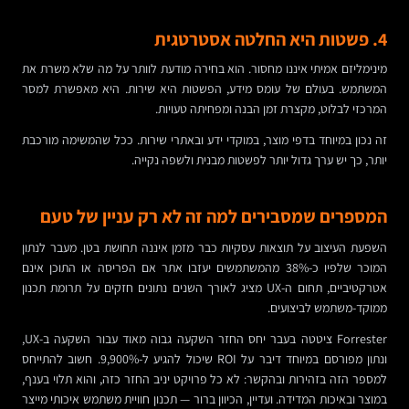
4. פשטות היא החלטה אסטרטגית
מינימליזם אמיתי איננו מחסור. הוא בחירה מודעת לוותר על מה שלא משרת את
המשתמש. בעולם של עומס מידע, הפשטות היא שירות. היא מאפשרת למסר
המרכזי לבלוט, מקצרת זמן הבנה ומפחיתה טעויות.
זה נכון במיוחד בדפי מוצר, במוקדי ידע ובאתרי שירות. ככל שהמשימה מורכבת
יותר, כך יש ערך גדול יותר לפשטות מבנית ולשפה נקייה.
המספרים שמסבירים למה זה לא רק עניין של טעם
השפעת העיצוב על תוצאות עסקיות כבר מזמן איננה תחושת בטן. מעבר לנתון
המוכר שלפיו כ-38% מהמשתמשים יעזבו אתר אם הפריסה או התוכן אינם
אטרקטיביים, תחום ה-UX מציג לאורך השנים נתונים חזקים על תרומת תכנון
ממוקד-משתמש לביצועים.
Forrester ציטטה בעבר יחס החזר השקעה גבוה מאוד עבור השקעה ב-UX,
ונתון מפורסם במיוחד דיבר על ROI שיכול להגיע ל-9,900%. חשוב להתייחס
למספר הזה בזהירות ובהקשר: לא כל פרויקט יניב החזר כזה, והוא תלוי בענף,
במוצר ובאיכות המדידה. ועדיין, הכיוון ברור — תכנון חוויית משתמש איכותי מייצר