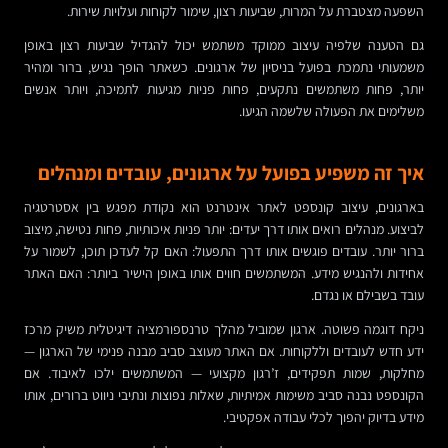
השפעה מצטברת על המרות, שביעות רצון, שימור לקוחות ועלויות שירות.
גם הטענה שלפיה עיצוב ממוקד משתמש יכול להגדיל שביעות רצון באופן
משמעותי נתמכת בפועל בניסיון של ארגונים. כשאתר הופך נגיש, ברור ומהיר
יותר, פחות משתמשים נתקעים, פחות פניות מגיעות לתמיכה, ויותר אנשים
משלימים את הפעולה שלשמה הגיעו.
איך זה משפיע בפועל על ארגונים, עובדים ומנהלים
בארגונים, עיצוב קונספט לאתר אינטרנט הוא נקודת מפגש בין אסטרטגיה
לביצוע. מנהלים רואים אותו דרך יעדים: יותר פניות איכותיות, פחות נטישה, מיצוב
ברור יותר. עובדים פוגשים אותו דרך התפעול: האם קל לעדכן תוכן, לשמור על
אחידות ולהנגיש מידע. המשתמשים חווים אותו באופן הישיר ביותר: האם האתר
עובד בשבילם או נגדם.
ניקח דוגמה פשוטה. ארגון שמוביל מהלך טרנספורמציה דיגיטלית משיק מרכז
ידע חדש לעובדים וללקוחות. אם האתר מעוצב סביב מבנה פנימי של הארגון —
מחלקות, שמות תפקידים, ז’רגון מקצועי — המשתמשים ילכו לאיבוד. אם
הקונספט נבנה סביב משימות אמיתיות, שאלות נפוצות ונתיבי ניווט ברורים, אותו
מידע בדיוק יהפוך לכלי עבודה אפקטיבי.