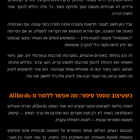
גרידים לא שגרתיים ותנועת מסך מדויקת מאוד. כל אלה יכולים להפוך אתר
לחוויה זכירה.
אבל כאן חשוב לעצור. חדשנות עיצובית איננה מטרה בפני עצמה. אם האנימציה
מאטה את הטעינה, אם הווידאו מטשטש את הקריאה לפעולה, או אם הפריסה
“האומנותית” מקשה למצוא מידע — המשתמש משלם את המחיר. עיצוב קונספט
טוב יודע להיות מקורי בלי להקריב שימושיות.
זה נכון במיוחד באתרים ארגוניים, במערכות מורכבות ובפורטלי ידע. שם, היופי
האמיתי הוא היכולת להפוך מורכבות למשהו קריא, רגוע וברור. במילים אחרות:
העיצוב הטוב ביותר הוא זה שמפחית עומס קוגניטיבי. הוא עוזר למשתמש להבין
מה חשוב עכשיו, מה הצעד הבא ואיך להגיע אליו בלי לחשוב יותר מדי.
כשעיצוב מספר סיפור: מה אפשר ללמוד מ-Allbirds
דוגמה בולטת לקונספט עיצובי מגובש היא אתר המותג Allbirds, חברת הנעליים
האקולוגיות. האתר לא רק מציג מוצרים; הוא מתרגם את ערכי המותג — קיימות,
פשטות וחומריות טבעית — לשפה ויזואלית עקבית.
הצבעים רגועים, הצילום אנושי, והמסרים על השפעה סביבתית אינם מופיעים
כתוספת שיווקית מאוחרת. הם משולבים בלב החוויה. כך נוצר חיבור בין מוצר,