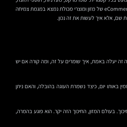
מזון טבעוני, מאפים, בשר, אלכוהול, מזון לתינוקות ומוצרים קפואים. לפי נתוני Statista וגורמי מחקר נוספים, שוק ה-eCommerce של מזון ומוצרי מכולת נמצא במגמת צמיחה
שם, אלא איך לעשות את זה נכון.
 זה יעלה באמת, איך שומרים על זה, ומה קורה אם יש
ין באותו יום, כיצד נשמרת העוגה בהובלה, והאם ניתן
וך. בעולם המזון, החיכוך הזה יקר. הוא פוגע בהמרה,