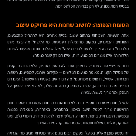
בבניית חנות נכונה, לא רק בבחירת הפלטפורמה.
הטעות הנפוצה: לחשוב שחנות היא פרויקט עיצוב
אחת הטעויות השכיחות בתחום עיצוב ובניית אתרים היא להתחיל מהצבעים,
הפונטים והבאנרים, במקום מהשאלות העסקיות. מי הלקוח? מה עוצר אותו
מלקנות? מה הוא צריך לדעת לפני רכישה? אילו שאלות חוזרות מגיעות לשירות
הלקוחות? אילו מוצרים הם מנוע רווח, ואילו הם רק שער כניסה?
חנות שופיפיי טובה מתחילה באפיון אתר. לא מסמך מנופח, אלא הבנה פרקטית
של מסלול הקנייה. מאיפה מגיעים הגולשים — מקידום אורגני, קמפיינים, רשתות
חברתיות, אימייל, חיפושים ממותגים? מה הם רואים בשניות הראשונות? האם הם
מבינים מה מוכרים כאן, למי זה מתאים, כמה זה עולה, למה אפשר לסמוך על
העסק, ומה צריך לעשות עכשיו?
למשל, חנות שמוכרת תוספי תזונה לא מתנהגת כמו חנות שמוכרת ריהוט. בחנות
הראשונה צריך לטפל היטב באמון, בהסברים, באזהרות, בשאלות נפוצות
ובמניעת התנגדויות. בחנות השנייה, הגולש ירצה לראות מידות, חומרי גלם, זמני
אספקה, עלויות משלוח ותמונות שממחישות קנה מידה אמיתי.
זה נשמע מובן מאליו. בפועל, עסקים רבים בונים אתר מכירות סביב מה שנראה