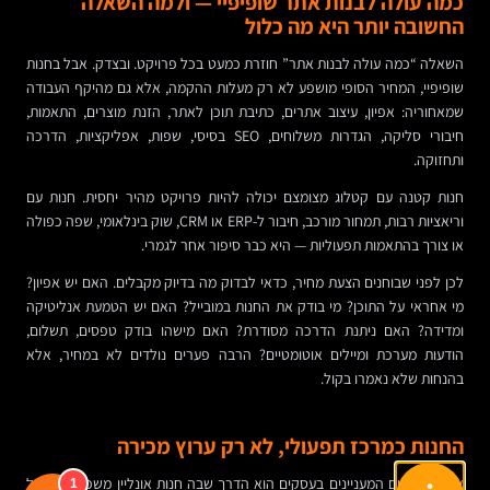
כמה עולה לבנות אתר שופיפיי — ולמה השאלה
החשובה יותר היא מה כלול
השאלה “כמה עולה לבנות אתר” חוזרת כמעט בכל פרויקט. ובצדק. אבל בחנות
שופיפיי, המחיר הסופי מושפע לא רק מעלות ההקמה, אלא גם מהיקף העבודה
שמאחוריה: אפיון, עיצוב אתרים, כתיבת תוכן לאתר, הזנת מוצרים, התאמות,
חיבורי סליקה, הגדרות משלוחים, SEO בסיסי, שפות, אפליקציות, הדרכה
ותחזוקה.
חנות קטנה עם קטלוג מצומצם יכולה להיות פרויקט מהיר יחסית. חנות עם
וריאציות רבות, תמחור מורכב, חיבור ל-ERP או CRM, שוק בינלאומי, שפה כפולה
או צורך בהתאמות תפעוליות — היא כבר סיפור אחר לגמרי.
לכן לפני שבוחנים הצעת מחיר, כדאי לבדוק מה בדיוק מקבלים. האם יש אפיון?
מי אחראי על התוכן? מי בודק את החנות במובייל? האם יש הטמעת אנליטיקה
ומדידה? האם ניתנת הדרכה מסודרת? האם מישהו בודק טפסים, תשלום,
הודעות מערכת ומיילים אוטומטיים? הרבה פערים נולדים לא במחיר, אלא
בהנחות שלא נאמרו בקול.
החנות כמרכז תפעולי, לא רק ערוץ מכירה
אחד השינויים המעניינים בעסקים הוא הדרך שבה חנות אונליין משפיעה גם על
1