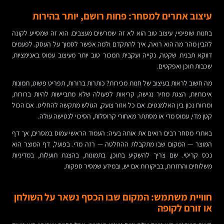
עיצוב אתרים למסחר: פחות רושם, יותר בהירות
בחנות שופיפיי, עיצוב טוב הוא לא זה שמרשים מעצבים. הוא זה שמסייע לקונה
להבין מהר מה הוא רואה, איך להתקדם ולמה אפשר לסמוך על העסק. לפעמים
דווקא תבנית שקטה, נקייה ועקבית תמכור טוב יותר מעיצוב עמוס באנימציות,
שכבות תוכן ואפקטים.
מה חשוב לראות בעיצוב של חנות מכירות? כותרות ברורות, תפריט פשוט, תמונות
איכותיות, הצגת מחיר נגישה, קריאות לפעולה שלא מתביישות להיות ברורות,
ומרווח נכון בין האלמנטים. אם כל אזור צועק, הגולש מתקשה להחליט. אם הכול
קטן מדי, עמוס מדי או מסתתר מאחורי קרוסלות, הסיכוי לנטישה עולה.
באתרי מסחר רבים רואים את אותה בעיה: העמוד הראשי עמוס במסרים, אך דף
המוצר — המקום שבו מתקבלת ההחלטה — רזה מדי. בפועל, דף המוצר הוא
נכס קריטי. שם צריך להשקיע בתוכן, בתמונות, בהצגת תועלות, במדיניות
משלוחים והחזרות, בביקורות אם יש, ובמידע שמסיר ספקות.
חוויית משתמש: המקום שבו הכסף נשאר על השולחן
או זורם לקופה