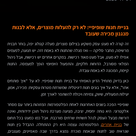
בניית חנות שופיפיי: לא רק להעלות מוצרים, אלא לבנות
מנגנון מכירה שעובד
זה קורה לא מעט: עסק משקיע בצילום מוצרים, מעלה קטלוג יפה, בוחר תבנית
מרשימה, מחבר סליקה — ואז מגלה שהחנות לא באמת זזה. יש תנועה, לפעמים
אפילו לא מעט, אבל מעט מאוד רכישות. במקרים אחרים יש רכישות, אבל ניהול
המלאי מסורבל, הדוחות חלקיים, והתפעול היומיומי הופך למעמסה. החנות
קיימת, המכונה לא באמת עובדת.
כאן בדיוק מתחיל הדיון האמיתי על בניית חנות שופיפיי. לא על “איך פותחים
אתר”, אלא על איך בונים חנות דיגיטלית שמשרתת מטרות עסקיות: מכירה, אמון,
יעילות תפעולית, שיווק, צמיחה ויכולת להשתפר לאורך זמן.
שופיפיי הפכה בשנים האחרונות לאחת הפלטפורמות המזוהות ביותר עם מסחר
אלקטרוני. היא נוחה יחסית, יציבה, מציעה מערכת ניהול תוכן ידידותית, ואינה
דורשת מבעל העסק לנהל תשתית שרתים מורכבת. אבל כמו כמעט בכל תחום
של
בניית אתרים
, הפלטפורמה עצמה היא רק ההתחלה. ההבדל בין חנות
שנראית טוב לחנות שבאמת מוכרת נמצא בדרך שבה מאפיינים, מעצבים,