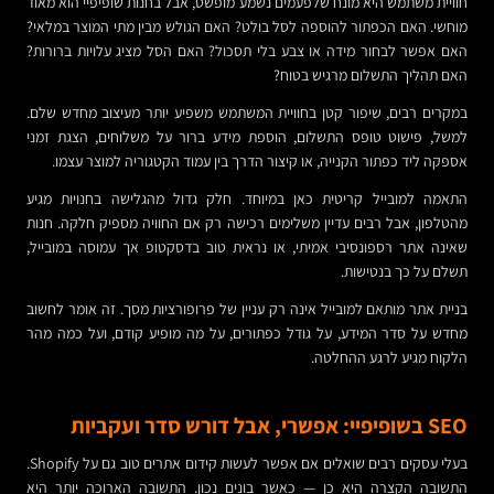
חוויית משתמש היא מונח שלפעמים נשמע מופשט, אבל בחנות שופיפיי הוא מאוד
מוחשי. האם הכפתור להוספה לסל בולט? האם הגולש מבין מתי המוצר במלאי?
האם אפשר לבחור מידה או צבע בלי תסכול? האם הסל מציג עלויות ברורות?
האם תהליך התשלום מרגיש בטוח?
במקרים רבים, שיפור קטן בחוויית המשתמש משפיע יותר מעיצוב מחדש שלם.
למשל, פישוט טופס התשלום, הוספת מידע ברור על משלוחים, הצגת זמני
אספקה ליד כפתור הקנייה, או קיצור הדרך בין עמוד הקטגוריה למוצר עצמו.
התאמה למובייל קריטית כאן במיוחד. חלק גדול מהגלישה בחנויות מגיע
מהטלפון, אבל רבים עדיין משלימים רכישה רק אם החוויה מספיק חלקה. חנות
שאינה אתר רספונסיבי אמיתי, או נראית טוב בדסקטופ אך עמוסה במובייל,
תשלם על כך בנטישות.
בניית אתר מותאם למובייל אינה רק עניין של פרופורציות מסך. זה אומר לחשוב
מחדש על סדר המידע, על גודל כפתורים, על מה מופיע קודם, ועל כמה מהר
הלקוח מגיע לרגע ההחלטה.
SEO בשופיפיי: אפשרי, אבל דורש סדר ועקביות
בעלי עסקים רבים שואלים אם אפשר לעשות קידום אתרים טוב גם על Shopify.
התשובה הקצרה היא כן — כאשר בונים נכון. התשובה הארוכה יותר היא