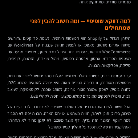
מנסחים, מודדים ומתחזקים אותה.
למה דווקא שופיפיי — ומה חשוב להבין לפני
שמתחילים
היתרון הגדול של Shopify הוא הפשטות היחסית. לעומת פרויקטים שדורשים
פיתוח אתרים מותאם מאפס, או לעומת חנויות שנבנות על WordPress עם
WooCommerce ודורשות לעיתים יותר טיפול טכני שוטף, שופיפיי מגיעה עם
מעטפת מסודרת: אחסון, אבטחה בסיסית, ניהול מוצרים, הזמנות, קופונים,
סליקה, אפליקציות ותבניות.
עבור עסקים רבים, במיוחד כאלה שרוצים לעלות מהר יחסית לאוויר עם חנות
וירטואלית מסודרת, זו בחירה הגיונית מאוד. היא יכולה להתאים למותג D2C,
לחנות בוטיק, לעסק שמוכר מוצרי צריכה, למותג אופנה, לקוסמטיקה, לעיצוב
לבית, ואפילו לעסקים שמוכרים קטלוג מקצועי יחסית לקהלי B2B.
אבל חשוב לשים את הדברים על השולחן: שופיפיי לא פותרת לבד בעיות של
מיצוב, בידול, תוכן לאתר, חוויית משתמש או יחס המרה. תבנית יפה לא תסביר
למה דווקא המוצר הזה עדיף. דף מוצר מעוצב לא יתקן מחיר לא תחרותי.
ואפליקציה חדשה לא תכפר על תהליך קנייה מסורבל.
במילים פשוטות: Shopify היא תשתית מצוינת, אבל התוצאות העסקיות תלויות