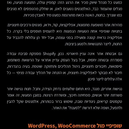
כמעט כל מנהל שיווק מכיר את הרגע הזה: קמפיין עולה, התנועה מגיעה, ואז
מגלים שהעמוד כבד, האלמנטים נטענים לאט, או שחלק מהטפסים לא מגיבים
כמו שצריך. בחנות, האטה כזאת מתורגמת כמעט מיד לאובדן מכירות.
מהירות אתר מושפעת מתמונות, אפליקציות, קוד, וידאו, פונטים ורכיבים חיצוניים.
בחנויות שופיפיי אחת הטעויות הנפוצות היא להעמיס תוספים בלי בקרה. כל
אפליקציה נראית קטנה ומועילה בפני עצמה, אבל יחד הן עלולות להכביד על
החנות, לייצר התנגשויות ולפגוע ביציבות.
גם אבטחת אתר אינה עניין תיאורטי. נכון, Shopify מספקת סביבת עבודה
מסודרת ובטוחה יחסית, אבל בעל העסק עדיין אחראי על הרשאות משתמש,
סיסמאות, חיבורים חיצוניים, ניהול תהליכים ותחזוקה שוטפת. בעיה בהגדרות,
חיבור לא מבוקר לאפליקציה חיצונית, או הזנחה של תהליך עבודה פנימי — כל
אלה עלולים לייצר סיכון.
נגישות אתרים, מנגד, היא תחום שלעתים נדחק הצידה, וחבל. חנות נגישה יותר
משרתת יותר אנשים, מפחיתה חיכוך, ומשדרת רצינות. במובן המעשי, זה אומר
טקסטים קריאים, ניגודיות טובה, שימוש ברור בכותרות, אלמנטים שקל להבין
ולתפעל, ושפה שלא דורשת “לפענח” את האתר.
שופיפיי מול WordPress, WooCommerce