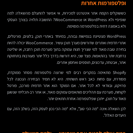
ופלטפורמות אחרות
כששוקלים הקמת אתר אינטרנט למכירות, אי אפשר להתעלם מהשאלה: למה
שופיפיי ולא WordPress או WooCommerce? התשובה תלויה בצורך העסקי
ולא באמונה דתית בפלטפורמה מסוימת.
WordPress מצטיינת בגמישות גבוהה, במיוחד באתרי תוכן, בלוגים, פורטלים,
אתרי תדמית ואתרים שדורשים מערך תוכן עשיר. WooCommerce יכולה להיות
בחירה טובה מאוד למי שצריך חנות עמוקה בתוך מערכת תוכן רחבה, או שליטה
נרחבת יותר בהתאמות. מצד שני, היא דורשת בדרך כלל יותר מעורבות בתחזוקת
אתר, אבטחה, עדכונים, תוספים ואחסון אתרים.
Shopify מתאימה במקרים רבים למי שרוצה פלטפורמת מסחר ממוקדת,
מסודרת, עם פחות כאב ראש תשתיתי. היא לא תמיד הבחירה הנכונה לכל
פרויקט, ובוודאי לא לכל אתר. אם המוקד הוא אתר תדמית מורכב, פורטל
לקוחות, מערכת עם תהליכים מותאמים עמוקים מאוד, או אתר רב-תכליתי שנשען
מאוד על תוכן, ייתכן שפלטפורמה אחרת תתאים יותר.
לכן השאלה אינה “מה הכי טוב”, אלא “מה הכי נכון לעסק הזה, בשלב הזה, עם
היעדים האלה”.