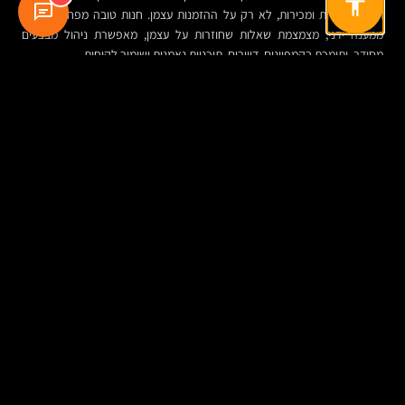
תפעול, שירות ומכירות, לא רק על ההזמנות עצמן. חנות טובה מפחיתה עומס
ממענה ידני, מצמצמת שאלות שחוזרות על עצמן, מאפשרת ניהול מבצעים
מסודר, ותומכת בקמפיינים, דיוורים, תוכניות נאמנות ושימור לקוחות.
עבור חלק מהעסקים, החנות גם הופכת למקור תובנות. אילו מוצרים נצפים יותר?
היכן נוטשים? אילו דפי נחיתה עובדים טוב יותר? אילו קטגוריות מושכות תנועה אך
לא ממירות? בלי מדידה, קשה להבין מה באמת מביא מכירות ומה רק מייצר רעש.
הבעיה היא שבלא מעט פרויקטים המדידה מגיעה מאוחר מדי. החנות עולה, אבל
אין הגדרת אירועים מסודרת, אין מעקב ברור אחר משפך הקנייה, ואין דרך קלה
לדעת אם מקור הבעיה הוא בקמפיין, בדף המוצר, במחיר, במובייל או בתהליך
התשלום.
מה חשוב לבדוק לפני שמתחילים פרויקט של בניית
חנות שופיפיי
עוד לפני בחירת ספק, תבנית או מערכת סליקה, כדאי לעצור לרגע ולנסח את
התמונה המלאה. האם החנות נועדה לייצר מכירות מיידיות, לתמוך במערך שיווקי
רחב, לשרת לקוחות קיימים או לפתוח ערוץ חדש לגמרי? האם העסק יודע מי
מנהל את התוכן, מי מטפל בהזמנות, מי מעדכן מלאי ומי בוחן ביצועים?