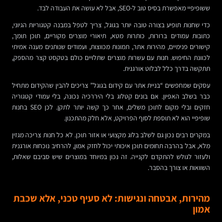
ששופיפיי מאפשרת בסיס טוב ל-SEO, אבל לא עושה את העבודה לבד.
כדי שחנות תופיע בצורה טובה יותר בגוגל, צריך לטפל במבנה קטגוריות הגיוני,
כתובות עמודים ברורות, כותרות מטא, תיאורי מוצרים מקוריים, תוכן תומך,
קישורים פנימיים, מהירות אתר, תמונות מכווצות, ועמודים שנותנים מענה אמיתי
לכוונת החיפוש. חנות עם עשרות מוצרים שתלויים כולם בטקסט קצר מהספק,
תתקשה בדרך כלל לבלוט אורגנית.
עסקים שמחפשים “בניית אתר עם קידום בגוגל” צריכים להבין שהקידום מתחיל
כבר בשלב האפיון. אם בונים קטלוג בלי היררכיה נכונה, בלי עמודי קטגוריה
חזקים ובלי מקום לתוכן משלים, אחר כך קשה יותר לתקן. לכן SEO בחנות
שופיפיי הוא לא תוספת לסוף הפרויקט, אלא חלק מהתכנון.
במקרים רבים נכון גם לשלב בלוג מקצועי או אזור תוכן. לא כל חנות צריכה מגזין
מלא, אבל בהרבה תחומים תוכן איכותי יכול לחזק אמון, להרחיב נוכחות אורגנית
ולעזור לגולש להתקדם לקנייה. זה נכון במיוחד במוצרים שיש סביבם שאלות,
השוואות או צורך בהסבר.
מהירות, אבטחה ונגישות: לא סעיף טכני, אלא שכבת
אמון