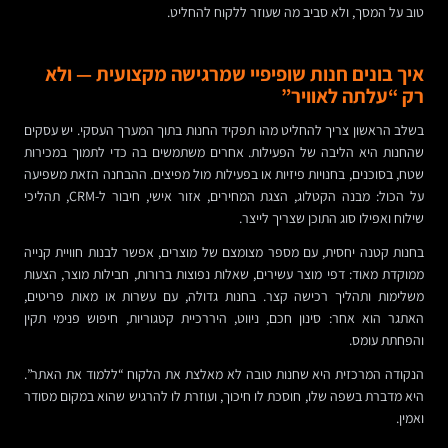
טוב על המסך, ולא סביב מה שעוזר ללקוח להחליט.
איך בונים חנות שופיפיי שמרגישה מקצועית — ולא
רק “עלתה לאוויר”
בשלב הראשון צריך להחליט מהו תפקיד החנות בתוך המערך העסקי. יש עסקים
שהחנות היא הליבה של הפעילות. אחרים משתמשים בה כדי לתמוך במכירות
שטח, בסוכנים, בחנויות פיזיות או בפעילות מול מפיצים. ההבחנה הזאת משפיעה
על הכול: מבנה הקטלוג, הצגת המחירים, אזור אישי, חיבור ל-CRM, תהליכי
שילוח ואפילו סוג התוכן שצריך לייצר.
בחנות קטנה יחסית, עם מספר מצומצם של מוצרים, אפשר לבנות חוויית קנייה
ממוקדת מאוד: דפי מוצר עשירים, שאלות נפוצות ברורות, חבילות מוצר, הצעות
משלימות ותהליך רכישה קצר. בחנות גדולה, עם עשרות או מאות פריטים,
האתגר הוא אחר: סינון חכם, ניווט, היררכיית קטגוריות, חיפוש פנימי תקין
והפחתת עומס.
הנקודה המרכזית היא שחנות טובה לא מאלצת את הלקוח “ללמוד את האתר”.
היא מדברת בשפה שלו, חוסכת לו חיכוך, ועוזרת לו להרגיש שהוא במקום מסודר
ואמין.