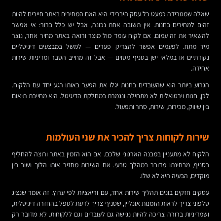
שאלה שמטרידה כמעט כל עסק היברידי היא האם המחירים באתר חייבים להיות
זהים למחירים בחנות. אין תשובה אחת נכונה, אבל יש כלל ברור: אי אפשר
להשאיר את זה עמום. אם לקוח עומד מול מוצר ורואה באתר מחיר אחר, נוצר
מיד מתח. לפעמים אפשר להצדיק פערים — למשל במבצעים דיגיטליים
נקודתיים או במלאי ישן בסניף מסוים — אבל זה מחייב הסבר ומדיניות שירות
אחידה.
הגרוע ביותר הוא שהעובדים בחנות יגלו את הפער באותו רגע יחד עם הלקוח.
לכן, חנות וירטואלית לא מתחילה ונגמרת במחלקת הדיגיטל. היא מחייבת תיאום
בין שיווק, מכירות, שירות, סחר ותפעול.
שירות לקוחות צריך להכיר את שני העולמות
הלקוח לא מתעניין במבנה הארגוני שלכם. אם הוא הזמין באתר ורוצה להחליף
בסניף, מבחינתו מדובר במהלך טבעי. אם השירות מחזיר אותו הלוך ושוב בין
מוקדים, הבעיה היא לא שלו.
עסקים חזקים בונים תהליך שירות אחד, עם וריאציות לפי ערוץ. זה אומר שנציג
טלפוני צריך לראות הזמנות אונליין, שסניף צריך לדעת לטפל בהחזרה דיגיטלית,
ושמדיניות ברורה צריכה להיות נגישה גם לעובדים וגם ללקוחות. לא מדובר רק