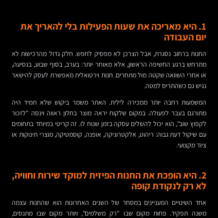
1. היא מאריכה את שעות הפעילות בלי להאריך את
יום העבודה
החנות ברחוב נסגרת, אבל הצרכן לא מפסיק לחפש. חלק גדול מהרכישות לא
מתרחש ברגע החשיפה הראשון, אלא מאוחר יותר: בערב, בסוף שבוע, בנסיעה,
או אחרי השוואה שקטה מול מתחרים. חנות וירטואלית מאפשרת לעסק להישאר
נגיש גם כשהתריס למטה.
המשמעות רחבה יותר ממכירה לילית. האתר משמר ביקוש שלא תמיד היה
מתורגם בעבר לפעולה. במקום שלקוח יראה מוצר בחלון ראווה וינסה "לזכור
לקפוץ שוב", הוא יכול להשלים עסקה בזמן שנוח לו. זה קריטי במיוחד בתחומים
עם שיקול דעת גבוה: ריהוט, אלקטרוניקה, אופנה, קוסמטיקה, מוצרי תינוקות או
ציוד מקצועי.
2. היא הופכת את החנות הפיזית למוקד שירות וחוויה,
לא רק לנקודת קופה
אחד השינויים המעניינים במסחר של השנים האחרונות הוא שהחנות עצמה
משנה תפקיד. פחות מקום שבו "רק משלמים", ויותר מקום שבו מתנסים,