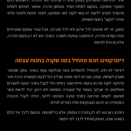
אחד היתרונות המעניינים בעסק שיש לו סניפים הוא היכולת להשתמש בהם
כמוקדי אספקה. במקום לשלוח תמיד ממחסן מרכזי, אפשר לעיתים לשלוח
מהסניף הקרוב ללקוח. זה עשוי לקצר זמני אספקה, לשפר זמינות ולמכור מלאי
שהיה "תקוע" בחנות מסוימת.
כמובן, זה לא מתאים לכל ארגון ולא לכל מערכת, אבל עבור עסקים שמנהלים
כמה נקודות מכירה, זו מחשבה עסקית חשובה: הסניף הוא לא רק מקום מכירה,
אלא גם נכס לוגיסטי.
רימרקטינג חכם מתחיל במה שקרה בחנות עצמה
דיגיטל לא חייב להתחיל ולהסתיים במה שהלקוח עשה באתר. עסק שמחבר
מועדון לקוחות, קופה, מערכת דיוור וחנות אונליין יכול לבנות תקשורת הרבה יותר
מדויקת. לקוח שרכש בחנות פיזית מוצר בסיסי יכול לקבל באתר הצעה למוצרים
משלימים. מי שביקר בעמוד של קטגוריה מסוימת ולא רכש, יכול לראות מסר
מותאם. לקוחה שרכשה בסניף ונתנה הסכמה לדיוור, יכולה לקבל תזכורת
כשהמידה או הדגם המבוקשים שלה חוזרים למלאי.
היתרון כאן הוא לא רק במכירה נוספת, אלא ברלוונטיות. במקום לדבר אל כולם
באותה שפה, העסק מתחיל לדבר לפי הקשר.