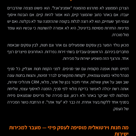
הצרכן הממוצע לא מתרגש מהמונח "אומניצ'אנל". הוא פשוט מצפה שהדברים
יעבדו. אם באתר כתוב שהמוצר קיים, הוא אמור להיות קיים. אם הובטח איסוף
עצמי תוך שעתיים, הוא לא רוצה לגלות בקופה שההזמנה עוד לא נקלטה. ואם יש
מדיניות החזרות מסוימת בדיגיטל, היא לא אמורה להשתנות כי עכשיו הוא עומד
מול מוכרת.
מכאן נולד הפער בין עסקים שמפעילים גם אתר וגם חנות, לבין עסקים שבאמת
מחברים ביניהם. הראשונים עובדים בשתי זירות נפרדות. האחרונים מייצרים רצף
אחד. והרצף הזה משפיע ישירות על מכירות.
דמיינו חנות אופנה מקומית עם שני סניפים. לפני הקמת חנות אונליין, כל סניף
מנהל מלאי כמעט עצמאית, לקוחות מתקשרים לברר זמינות, והצוות בחנות עונה
שוב ושוב על אותן שאלות. אחרי חיבור נכון של אתר, מלאי, CRM ותהליכי שירות,
אותה רשת יכולה לאפשר בדיקת מלאי לפי סניף, הזמנה לאיסוף עצמי, שליחת
המלצות למי שביקר באתר ולא רכש, וגם מכירה של פריטים שנמצאים פיזית
בסניף אחד ללקוח בעיר אחרת. זה כבר לא "עוד אתר". זו הרחבת כושר המכירה
של העסק.
מה חנות וירטואלית מוסיפה לעסק פיזי — מעבר למכירות
ישירות