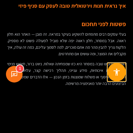
איך נראית חנות וירטואלית טובה לעסק עם סניף פיזי
פשטות לפני תחכום
בעלי עסקים רבים מתפתים להשקיע בעיקר במראה. זה מובן — האתר הוא חלון
ראווה. אבל במסחר, חלון ראווה יפה שלא מוביל לפעולה פשוט לא מספיק.
הלקוח צריך להבין מהר מה אתם מוכרים, למה לסמוך עליכם, כמה זה עולה, איך
מקבלים את המוצר, ומה עושים אם מתחרטים.
חוויית משתמש טובה במסחר היא כזו שמפחיתה שאלות. ניווט ברור, חיפוש פנימי
1
יעיל, תמונות איכותיות, מידע ענייני, תהליך רכישה קצר, עלויות שקופות
ואפשרויות איסוף או משלוח שמוצגות בזמן הנכון — אלו הדברים שמשפיעים על
הביצועים הרבה יותר מאנימציה מרשימה.
התוכן חייב לשרת החלטה, לא רק קידום
עמוד מוצר טוב הוא איש מכירות שקט. הוא צריך לענות על שאלות שהלקוח היה
שואל בחנות: מידות, חומרים, התאמה, הוראות שימוש, אחריות, זמינות, זמן
אספקה, ולפעמים גם "למי זה מתאים ולמי פחות". בעסקים עם חנות פיזית, יש
יתרון גדול: אפשר לקחת את השאלות שעולות מול הצוות בחנות ולהפוך אותן