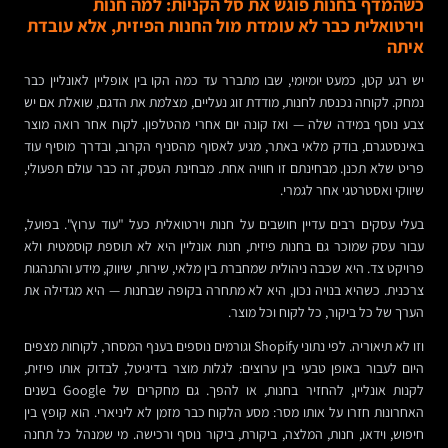
כשהמדף בחנות פוגש את סל הקניות: למה חנות
וירטואלית כבר לא עומדת מול החנות הפיזית, אלא עובדת
איתה
יש רגע קטן, כמעט יומיומי, שבו מתברר עד כמה הקו בין אופליין לאונליין כבר
נמחק. לקוחה נכנסת לחנות, מודדת זוג נעליים, מצלמת את הדגם, שואלת אם יש
צבע נוסף במידה שלה — ואז קונה יום אחרי מהטלפון. לקוח אחר רואה מוצר
באינסטגרם, בודק מלאי באתר, מגיע לאסוף מהסניף הקרוב, ובדרך מוסיף עוד
פריט שלא תכנן. מבחינתם זו חוויה אחת. מבחינת העסק, זה כבר עולם תפעולי,
שיווקי ואסטרטגי אחר לגמרי.
בעלי עסקים רבים עדיין חושבים על חנות וירטואלית כעל "עוד ערוץ". בפועל,
עבור עסק שמוכר גם בחנות פיזית, חנות אונליין היא לא תוספת קוסמטית ולא
פרויקט צד. היא שכבה ניהולית שמחברת בין מלאי, שירות, שיווק, מידע והתנהגות
צרכנית. כשהיא בנויה נכון, היא לא מתחרה בקופה שבחנות — היא מגדילה את
הערך של כל ביקור, כל לקוח וכל מוצר.
וזו לא תיאוריה. לפי נתוני Shopify וגורמים נוספים בענף המסחר, לקוחות מצפים
היום לעבור באופן טבעי בין ערוצים: לגלות מוצר בדיגיטל, לבדוק אותו פיזית,
לקנות אונליין, להחזיר בחנות, או להפך. גם מחקרים של Google בשנים
האחרונות חזרו על אותו מסר: מסע הלקוח כבר מזמן לא ליניארי. הוא קופץ בין
חיפוש, וידאו, חנות, המלצה, ביקורת, ביקור נוסף ורכישה. מי שמנהל כל תחנה