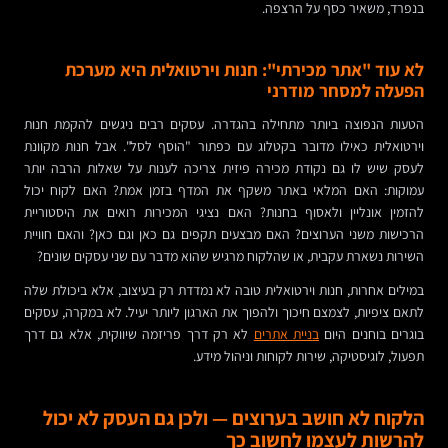
בנפרד, משאיר כסף על הרצפה.
לא עוד "אתר מכירתי": חנות וירטואלית היא מערכת
הפעלה למסחר מודרני
הטעות הנפוצה ביותר מתחילה בהגדרה. עסקים רבים ניגשים להקמת חנות
וירטואלית כאילו מדובר בקטלוג עם כפתור "הוסף לסל". אבל חנות מקוונת
לעסק שיש לו גם נקודת מכירה פיזית צריכה לענות על שאלות הרבה יותר
עמוקות: האם המלאי באתר משקף את המדף בזמן אמת? האם לקוח יכול
להזמין אונליין ולאסוף בחנות? האם נציגי המכירות רואים את היסטוריית
הרכישות משני הערוצים? האם מבצעים תקפים גם כאן וגם כאן? והאם חוויית
השירות נשארת עקבית, או שהלקוח מרגיש שהוא מדבר עם שני עסקים שונים?
במילים אחרות, חנות וירטואלית טובה לא נמדדת רק בעיצוב, אלא ביכולת שלה
לתאם ציפיות, לצמצם חיכוך ולהפוך את הארגון ליותר יעיל. לא במקרה, עסקים
בוגרים בוחנים היום
בניית אתרים
לא רק דרך פריזמה שיווקית, אלא גם דרך
תפעול, לוגיסטיקה, שירות לקוחות וניהול מידע.
הלקוח לא חושב בערוצים — ולכן גם העסק לא יכול
להרשות לעצמו לחשוב כך