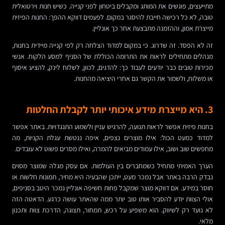
מתייעצים, פוגשים את המותג ומקבלים ביטחון לפני קנייה. כשיש חנות וירטואלית
טובה, לא כל רכישה חייבת להיסגר במקום. לפעמים דווקא ההפך: החנות הפיזית
מייצרת אמון, וההזמנה מתבצעת אחר כך אונליין.
זה לא הפסד. זה שדרוג. כי במקום למדוד הצלחה רק לפי קנייה מיידית בחנות,
מנהלים מתחילים לראות את התרומה הכוללת של הסניף למסע הלקוח. אנשי
מכירות טובים כבר יודעים לעבוד כך: להדגים, לכוון, לשלוח לינק, להציע איסוף
או משלוח, ולשמור את הקשר גם אחרי היציאה מהחנות.
3. היא מייצרת מידע איכותי יותר לקבלת החלטות
בחנות פיזית אפשר לראות תנועה, להרגיש עניין ולשמוע התנגדויות. באתר אפשר
למדוד כמעט הכול: אילו מוצרים נצפים, איפה ננטשת עגלת הקניות, מה
מחפשים שוב ושוב, אילו עמודים מביאים להמרה, ואילו מסרים פשוט לא עובדים.
הערך האמיתי מתחיל כשמחברים בין העולמות. אם עסק מגלה שמוצר מסוים
נבדק הרבה באתר אבל נמכר מעט, ייתכן שהבעיה היא מחיר, תמונות חלשות או
חוסר במידע. אם דווקא מוצר שמקבל פחות חשיפה אונליין נמכר היטב בסניפים,
אולי הצוות יודע להסביר אותו טוב יותר ממה שהאתר עושה כרגע. הדאטה הזה
לא נועד רק לשיווק. הוא משפיע על רכש, תמחור, תצוגה, הדרכת צוות ותכנון
מלאי.