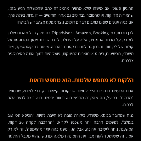
ההיגיון פשוט: אם מישהו שלא מרוויח מהמכירה כתב שהמשלוח הגיע בזמן,
שהמידות מדויקות או שהמוצר עבד טוב גם אחרי חודשיים — זו עדות בעלת ערך.
אם כמה אנשים שונים כותבים דברים דומים, נוצר אפקט מצטבר של ביטחון.
לכן חברות כמו Amazon, Booking ו-Tripadvisor בנו חלק גדול מהכוח שלהן
לא רק על מבחר או מחיר, אלא על היכולת לייצר שכבת אמון המבוססת על
קולות של לקוחות. זה נכון גם לחנויות קטנות בהרבה. מי שמוכר קוסמטיקה, ציוד
משרדי, תכשיטים, ריהוט או מוצרים לתינוקות, פועל היום בתוך אותה פסיכולוגיה
צרכנית.
הלקוח לא מחפש שלמות. הוא מחפש ודאות
אחת הטעויות הנפוצות היא לחשוב שביקורות קיימות רק כדי לשכנע שהמוצר
"מדהים". בפועל, מה שהקונה מחפש הוא ודאות יחסית. הוא רוצה לדעת למה
לצפות.
נניח שמדובר בכיסא משרדי. ביקורת טובה לא חייבת להיות "הכיסא הכי טוב
בעולם". לפעמים הרבה יותר משכנע לקרוא: "ההרכבה לקחה 20 דקות,
המשענת נוחה לישיבה ארוכה, אבל הגוון מעט כהה יותר מהתמונה". זה לא רק
אמין; זה שימושי. הלקוח מבין את התמונה המלאה ומרגיש שהוא מקבל החלטה