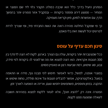
הפתרון היעיל בדרך כלל הוא שכבה כפולה: תקציר גלוי ליד שם המוצר או
המחיר — ממוצע דירוג ומספר ביקורות — ובמקביל אזור מפורט יותר בהמשך
הדף, עם אפשרות לסינון, מיון וקריאה מעמיקה.
כך מי שמקבל החלטה מהירה רואה את האות החברתי מיד, ומי שצריך לרדת
לפרטים יכול לעשות זאת בלי מאמץ.
סינון חכם עדיף על עומס
ככל שמצטברות יותר ביקורות, עולה גם הצורך בארגון. לקוח לא רוצה לדפדף בין
300 תגובות אקראיות. הוא רוצה למצוא את מה שרלוונטי לו: ביקורות לפי מידה,
צבע, סוג שימוש, רמת שביעות רצון או מאפיין מסוים.
במוצרי אופנה, למשל, כדאי לאפשר חיפוש לפי מבנה גוף, מידה או התאמה
בפועל. באלקטרוניקה, אפשר להבליט תגובות על איכות סוללה, נוחות שימוש או
התקנה. במזון ותוספים, משתמשים יחפשו טעם, אריזה או השפעה לאורך זמן.
המטרה אינה רק "להציג תוכן", אלא לעזור ללקוח למצוא במהירות תשובה
לשאלה שמונעת ממנו לקנות.