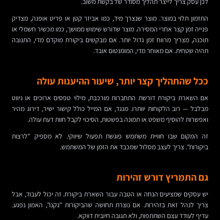
לכן עסק צריך לייצר תהליך מסודר של בקשת משוב.
התזמון תלוי במוצר. מוצר שנצרך מיד, כמו אביזר קטן או פריט אופנה, מצדיק
פנייה זמן קצר אחרי המסירה. מוצר שדורש שימוש ממושך, כמו מכשיר חשמלי או
תוכנה, מצריך מרווח זמן גדול יותר. אם מבקשים ביקורת מוקדם מדי, התגובה
תהיה שטחית. אם מאוחר מדי, המומנטום אובד.
ככל שהתהליך קצר יותר, שיעור ההיענות עולה
אם השארת ביקורת דורשת התחברות מורכבת, מילוי טפסים ארוכים או ניווט
מבלבל — רוב הלקוחות יוותרו. מנגד, אם המייל כולל קישור ישיר, דירוג מהיר
ואפשרות להוסיף משפט או תמונה בפשטות, הסיכוי לקבל חוות דעת עולה.
זה המקום שבו חוויית משתמש פוגשת תפעול שיווקי. לא מספיק "לרצות
ביקורות". צריך לעצב מסלול שמכבד את הזמן של המשתמש.
גם התמריץ דורש זהירות
יש עסקים שמציעים הנחה או הטבה עבור השארת ביקורת. זה יכול לעבוד, אבל
צריך לנהל זאת בזהירות. אם נוצרת תחושה שהביקורות "נקנו", האמון נפגע.
עדיף לעודד עצם השתתפות, ולא תגובה חיובית דווקא.