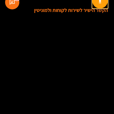
הקשר הישיר לשירות לקוחות ולמוניטין
כשארגון רואה בביקורות חלק ממערך השירות, ולא רק מרכיב באתר, הוא פועל
אחרת. יש אחריות על תגובה, נוהל הסלמה, למידה פנימית והיזון חוזר למחלקות
הרלוונטיות. זה כבר לא "מה כתבו עלינו", אלא "מה אנחנו עושים עם מה
שנכתב".
ההבדל הזה מורגש מבחוץ. לקוחות יודעים לזהות מתי העסק נוכח ומתי הוא רק
אוסף כוכבים בשקט.
איפה עסקים נופלים בדרך
ביקורות מזויפות או מעובדות מדי
הפיתוי מובן. עסק חדש רוצה להיראות מבוסס, אז הוא "משלים" כמה חוות דעת.
לעיתים מדובר בביקורות מומצאות, ולעיתים בעדויות שנכתבו מחדש בניסוח
מהוקצע מדי. זו דרך קצרה לפגיעה ארוכת טווח.
צרכנים הפכו מתוחכמים יותר. ניסוחים גנריים, חזרתיות חשודה או ביקורות