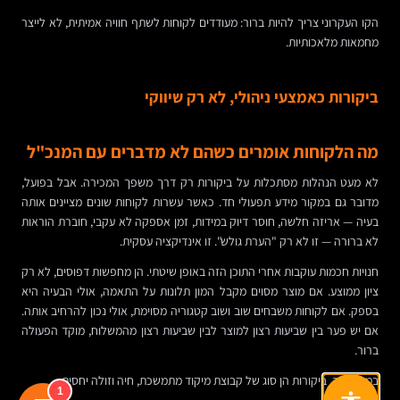
הקו העקרוני צריך להיות ברור: מעודדים לקוחות לשתף חוויה אמיתית, לא לייצר
מחמאות מלאכותיות.
ביקורות כאמצעי ניהולי, לא רק שיווקי
מה הלקוחות אומרים כשהם לא מדברים עם המנכ"ל
לא מעט הנהלות מסתכלות על ביקורות רק דרך משפך המכירה. אבל בפועל,
מדובר גם במקור מידע תפעולי חד. כאשר עשרות לקוחות שונים מציינים אותה
בעיה — אריזה חלשה, חוסר דיוק במידות, זמן אספקה לא עקבי, חוברת הוראות
לא ברורה — זו לא רק "הערת גולש". זו אינדיקציה עסקית.
חנויות חכמות עוקבות אחרי התוכן הזה באופן שיטתי. הן מחפשות דפוסים, לא רק
ציון ממוצע. אם מוצר מסוים מקבל המון תלונות על התאמה, אולי הבעיה היא
בספק. אם לקוחות משבחים שוב ושוב קטגוריה מסוימת, אולי נכון להרחיב אותה.
אם יש פער בין שביעות רצון למוצר לבין שביעות רצון מהמשלוח, מוקד הפעולה
ברור.
במובן הזה, ביקורות הן סוג של קבוצת מיקוד מתמשכת, חיה וזולה יחסית.
1