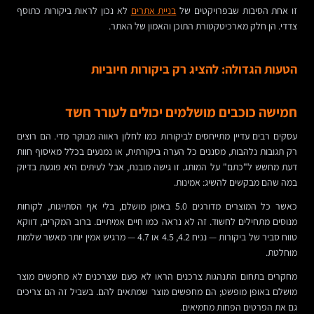
זו אחת הסיבות שבפרויקטים של
בניית אתרים
לא נכון לראות ביקורות כתוסף
צדדי. הן חלק מארכיטקטורת התוכן והאמון של האתר.
הטעות הגדולה: להציג רק ביקורות חיוביות
חמישה כוכבים מושלמים יכולים לעורר חשד
עסקים רבים עדיין מתייחסים לביקורות כמו לחלון ראווה מבוקר מדי. הם רוצים
רק תגובות נלהבות, מסננים כל הערה ביקורתית, או נמנעים בכלל מאיסוף חוות
דעת מחשש ל"כתם" על המותג. זו גישה מובנת, אבל לעיתים היא פוגעת בדיוק
במה שהם מבקשים להשיג: אמינות.
כאשר כל המוצרים מדורגים 5.0 באופן מושלם, בלי אף הסתייגות, לקוחות
מנוסים מתחילים לחשוד. זה לא נראה כמו חיים אמיתיים. ברוב המקרים, דווקא
טווח סביר של ביקורות — נניח 4.2, 4.5 או 4.7 — מרגיש אמין יותר מאשר שלמות
מוחלטת.
מחקרים בתחום התנהגות צרכנים הראו לא פעם שצרכנים לא מחפשים מוצר
מושלם באופן מופשט; הם מחפשים מוצר שמתאים להם. בשביל זה הם צריכים
גם את הפרטים הפחות מחמיאים.