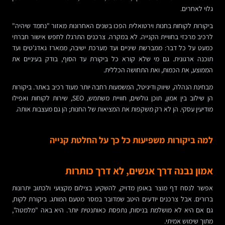
גלוי לאחרים.
ביקורות לקוחות בחנות וירטואלית הפכו בשנים האחרונות מאזור "נחמד שיהיה"
לרכיב מרכזי בחוויית הקנייה. לא במקרה. צרכנים התרגלו לחפש אישור חברתי
כמעט על כל דבר: ממברשת שיניים ועד מערכת ישיבה, ממארז גאדג'טים ועד
תוכנה ארגונית. גם מי שלא קורא כל ביקורת עד הסוף, בודק בעיניים את
הממוצע, את הכמות, ואת התחושה הכללית.
מבחינת הנהלה, שיווק ודיגיטל, המשמעות רחבה יותר מעוד רכיב באתר. ביקורות
הן שילוב בין אמון, תוכן גולשים, חוויית משתמש, SEO, שירות לקוחות ואפילו
מודיעין עסקי. הן לא רק משקפות את המציאות של החנות; הן גם מעצבות אותה.
למה ביקורות משפיעות כל כך על החלטת קנייה
אמון נבנה דרך אנשים, לא דרך כותרות
אפשר לנסח דף מוצר באופן מדויק, להשקיע בצילום מקצועי ולכתוב יתרונות
ברורים. אבל צרכנים יודעים היטב שמדובר במסר מטעם המותג. ביקורת לקוח,
גם אם היא לא מושלמת בניסוח, נתפסת כאותנטית יותר. היא באה "מלמטה",
מתוך שימוש אמיתי.