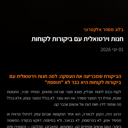
בלוג מסחר אלקטרוני
חנות וירטואלית עם ביקורות לקוחות
01 יוני 2026
הביקורת שמכריעה את העסקה: למה חנות וירטואלית עם
ביקורות לקוחות היא כבר לא "תוספת"
לקוח נכנס לחנות אונליין, מוצא מוצר שנראה מתאים, המחיר סביר, התמונות
טובות, אפילו דף המוצר מסודר. ואז הוא עוצר. לא בגלל המוצר עצמו, אלא בגלל
מה שחסר לידו: חוות דעת של אנשים שכבר קנו.
הרגע הזה, הקטן לכאורה, הוא אחד המקומות שבהם עסק דיגיטלי מרוויח או
מפסיד אמון. לא בפרסומת, לא בבאנר, ולא בסיסמה. דווקא בנקודה הפשוטה
ביותר: האם אנשים אמיתיים קנו, השתמשו, התאכזבו, התלהבו — והשאירו סימן