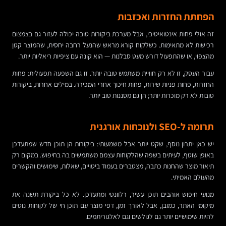
הפחתת החזרות ואכזבות
זה אולי פחות אינטואיטיבי, אבל מערכת ביקורות טובה יכולה לעזור גם בצמצום
רכישות לא מתאימות. כשלקוח קורא מראש שהנעל רחבה יחסית, שהמוצר קטן
מהצפוי, או שהתפעול דורש מעט סבלנות — הוא קונה עם ציפיות ריאליות יותר.
עבור העסק, זו לא רק חוויית משתמש טובה יותר. זו גם השפעה תפעולית: פחות
החזרות, פחות פניות שירות, פחות חיכוך אחרי המכירה. במילים אחרות, ביקורות
טובות לא רק מוכרות יותר; הן גם מסננות טוב יותר.
תרומה ל-SEO ולנוכחות אורגנית
יש כאן יתרון נוסף, שקט יותר אבל משמעותי: ביקורות הן תוכן חדש שמתעדכן
באופן שוטף, לעיתים בשפה שהלקוחות עצמם משתמשים בה בחיפוש. במקום רק
תיאור מוצר שהחנות כתבה, מצטברים בעמוד ביטויים, שאלות, שימושים והקשרים
מהעולם האמיתי.
מנועי חיפוש אוהבים תוכן עשיר, רלוונטי ומתעדכן. לא כל ביקורת תשנה את
מיקומי האתר, כמובן, אבל לאורך זמן, דפי מוצר עם תוכן חי של לקוחות נוטים
להיות שימושיים יותר גם לגולשים וגם לאלגוריתמים.