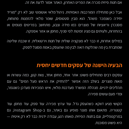
אם חנות פיזית מכרה את הפריט האחרון, האתר אמור לדעת את זה.
אבל כאן מתחילה המורכבות האמיתית. ניהול מלאי אוטומטי טוב לא רק “מוריד
יחידה כשנמכר משהו”. הוא מבין סטטוסים, שומר מלאי להזמנות פתוחות,
מסנכרן וריאציות של מוצרים כמו מידה וצבע, מתחשב בפריטים פגומים או
בהחזרות, ולעיתים גם מציג זמינות לפי סניף, מחסן או אזור אספקה.
במילים אחרות, זו כבר לא פונקציה שולית של חנות וירטואלית. זו שכבת שליטה
שמחברת בין מה שהלקוח רואה לבין מה שהעסק באמת מסוגל לספק.
הבעיה הישנה של עסקים חדשים יחסית
עסקים רבים מתחילים פשוט: אתר אחד, מחסן אחד, צוות קטן, כמה עשרות או
מאות מוצרים. בשלב הזה אפשר “להחזיק את הראש מעל המים” גם עם
תהליכים ידניים. מנהלת המשרד מעדכנת מלאי, איש המכירות מעדכן כשנגמר,
ומדי פעם עושים ספירה.
הקושי מגיע דווקא כשהעסק גדל. עוד ערוץ מכירה. עוד ספק. עוד מחסן. עוד
קטגוריה. פתאום אותו מוצר מופיע גם באתר, גם ב-Instagram Shop, גם
במרקטפלייס, וגם בחנות הפיזית. מאותו רגע, עבודה ידנית כבר לא רק איטית —
היא פשוט מסוכנת.