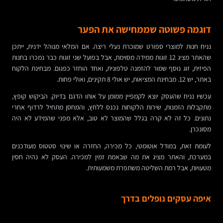
דוגמה פשוטה שממחישה את הפער
נניח חנות למוצרי ספורט שמוכרת נעלי ריצה. אם המלאי מנוהל ידנית, ייתכן
שהאתר מציג 12 זוגות ממידה מסוימת, אבל בפועל שני זוגות כבר נמכרו בחנות
הפיזית, זוג נוסף שמור להזמנה טלפונית, ואחד הוחזר כפגום. מבחינת הלקוח
באתר, יש 12. מבחינת המציאות, יש אולי 8 תקינים, ואולי פחות.
עכשיו נניח שהעסק יוצא לקמפיין ממומן על אותו הדגם בדיוק. הביקוש קופץ,
מתקבלות הזמנות, שירות הלקוחות נכנס ללחץ, והמחסן מתחיל לרדוף אחרי
נתונים. כל זה לא קרה בגלל שהמוצר לא טוב, אלא מפני שהמידע לא היה
מסונכרן.
לעומת זאת, במודל אוטומטי, כל מכירה, החזרה או שינוי סטטוס מעודכנים
במערכת, והאתר מציג את מה שבאמת זמין למכירה. העסק לא נהיה חסין
מטעויות, אבל רמת השליטה משתפרת משמעותית.
איפה עסקים נופלים בדרך