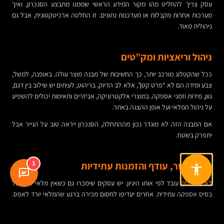
עסק צריך להחליט מהו מקור המידע הראשי שממנו מתבצע הסנכרון, ואיך
מערכות אחרות מקבלות או מעדכנות נתונים. זו החלטה ארכיטקטונית, אבל גם
ניהולית מאוד.
ניהול וריאציות ומק”טים
ככל שהקטלוג מורכב יותר, כך החשיבות של מבנה מוצר עולה. באופנה, למשל,
צבע ומידה הם לא “פרט קטן”, אלא לב הדיוק. בריהוט, לעיתים יש שילוב בין דגם,
גוון, מידות וזמני אספקה. במוצרי אלקטרוניקה, אביזרים ותאימות יכולים להשפיע
על ניהול המלאי ועל אופן ההצגה באתר.
אם המבנה הזה לא מוגדר נכון מההתחלה, הסנכרון ייראה טוב על הנייר אבל
יתפרק בשטח.
כללי חוסר, עודף והזמנות עתידיות
1
לא כל עסק עובד לפי אותו היגיון. יש עסקים שימכרו גם כשאין מלאי זמין, על
בסיס אספקה עתידית. אחרים יעדיפו לחסום מכירה ברגע שהמלאי יורד לאפס.
יש מי שמנהלים “מלאי ביטחון”, ויש מי שמוכרים דרופשיפינג מספק.
לכן חשוב לקבוע מראש את כללי המשחק: מתי האתר מציג “אזל מהמלאי”, מתי