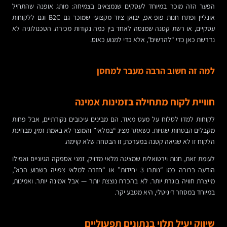
הפער הזה מוכר במיוחד לעסקים שנמצאים בצמיחה: מותג אופנה שהתחיל
אונליין ופתח חנות פופ-אפ, יבואן ציוד מקצועי שמוכר גם B2C וגם ללקוחות
עסקיים, או רשת קטנה שמנסה לאחד בין כמה נקודות מכירה. הטכנולוגיה לא
נדרשת כאן כדי “להרשים”, אלא כדי למנוע כאוס.
למה זה חשוב הרבה מעבר למחסן
חוויית לקוח מתחילה בזמינות אמינה
לקוחות למדו לסלוח על מעט מאוד. הם מבינים עיכובים נקודתיים, אבל פחות
מקבלים הבטחות שגויות. כשאתר מציג “במלאי” והמוצר לא באמת זמין, מבחינת
הלקוח זו לא שגיאה קטנה במערכת; זו הבטחה שלא קוימה.
לעומת זאת, חנות וירטואלית שמציגה מלאי מדויק, זמני אספקה הגיוניים ואפילו
הודעה ברורה כמו “נותרו 3 יחידות” או “חזרה למלאי צפויה בשבוע הבא”,
מייצרת חוויה בוגרת יותר. לא בהכרח נוצצת יותר — אבל אמינה יותר. ואמינות,
במיוחד במסחר דיגיטלי, היא מטבע יקר.
שיווק יעיל תלוי בנתונים תפעוליים