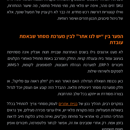
SKU זזים מהר, איפה יש מלאי מת, מתי מתחיל מחסור, מה שיעור ההחזרות,
ואילו קטגוריות דורשות רכש מחדש. זה כבר לא רק עניין של תפעול שוטף, אלא
של ניהול סיכונים, תכנון תזרים ושיפור רווחיות.
הפער בין “יש לנו אתר” לבין מערכת מסחר שבאמת
עובדת
לא מעט ארגונים גילו בשנים האחרונות שבניית חנות אונליין אינה מסתיימת
בעיצוב עמוד בית ובעגלת קניות. החלק המורכב באמת מתחיל מאחורי הקלעים:
חיבורים ל-ERP, למערכת הנהלת חשבונות, למסופונים, לקופות, ל-WMS,
לספקים ולשירותי שילוח.
כאן נכנסת השאלה הגדולה: האם האתר הוא רק “חלון ראווה עם סליקה”, או
חלק ממערכת מסחר דיגיטלית מלאה. ההבדל הזה קובע אם העסק יוכל לגדול
בצורה מסודרת או ייתקע בכל שלב התרחבות.
במקרים רבים, תהליך נכון של
בניית אתרים
לעסק מסחרי צריך להתחיל בכלל
בשאלות תפעוליות: כמה מקורות מלאי יש, אילו ערוצי מכירה פעילים, איך נראים
תהליכי החזרה, מי אחראי על פתיחת מק”טים, ואיזה מידע הלקוח חייב לראות
בזמן אמת. רק אחרי שמבינים את זה, אפשר לבחור פלטפורמה, חיבורים ואפיון
חוויית משתמש.