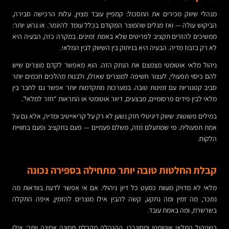
מנהלי שיווק מכירים את התסכול: קמפיין עובד מצוין, עלות הרכישה סבירה,
הביקוש עולה — ואז מגלים שהמוצר המקודם בכלל עומד להיגמר. או גרוע יותר:
ממשיכים להזרים תקציב לפריטים שלא באמת זמינים. במקרה כזה, הבעיה היא
לא רק בזבוז מדיה. הבעיה היא בניתוק בין השיווק לבין המלאי.
ניהול מלאי אוטומטי מצמצם את הנתק הזה. הוא מאפשר לקדם מוצרים שיש
להם כיסוי תפעולי, לעצור חשיפה למוצרים שאזלו, ולבנות מהלכים חכמים יותר
סביב קטגוריות עם זמינות טובה. במערכות מתקדמות יותר אפשר גם לחבר בין
מלאי לבין פידים פרסומיים, מבצעים, דיוור אוטומטי או התראות “חזר למלאי”.
במילים פשוטות: שיווק דיגיטלי חזק נשען לא רק על קריאייטיב ומדיה, אלא גם על
אמת תפעולית. מי שמתעלם מזה, משלם פעמיים — פעם בתקציב ופעם בחוויית
הלקוח.
קבלת החלטות טובה יותר מתחילה בספירה נכונה
מלאי לא מדויק מעוות כמעט כל דיון ניהולי. אם אי אפשר לדעת בוודאות מה
נמכר, מה זמין ומה נתקע, קשה להבין אילו מוצרים להזמין, איפה התקלה
בשרשרת, ומה באמת עובד.
כשניהול המלאי אוטומטי ומסונכרן, ההנהלה מקבלת תמונה אמינה יותר: אילו