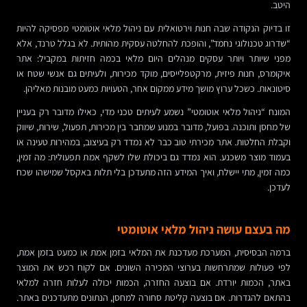
היטב.
זו בדיוק הנקודה שבה חנות וירטואלית עם ניהול מלאי אוטומטי מפסיקה להיות
“שדרוג טכנולוגי נחמד”, והופכת להחלטה עסקית מהותית. לא בגלל טרנד, אלא
מפני שיותר ויותר עסקים מנהלים היום מלאי בכמה חזיתות במקביל: אתר
איקומרס, חנות פיזית, מרקטפלייסים, מוקד מכירות, ולעיתים גם אנשי שטח או
סיטונאות. כשכל ערוץ מושך מידע ממקום אחר, הטעויות כמעט מובנות מאליהן.
המונח “ניהול מלאי אוטומטי” נשמע לעיתים טכני מדי, כאילו מדובר רק בעניין
של מחסן ותוכנה. בפועל, מדובר במנוע שמחבר בין מכירות, תפעול, שירות, שיווק
וקבלת החלטות. אתר מכירתי טוב כבר לא נמדד רק בעיצוב, במהירות טעינה או
בעמוד מוצר משכנע. הוא נמדד גם ביכולת שלו לשקף אמת תפעולית: מה זמין,
כמה זמין, מתי יישלח, ואיך המידע הזה מתעדכן בלי תלות באקסל שמישהו שכח
לעדכן.
מה בעצם עושה ניהול מלאי אוטומטי
ברמה הבסיסית, המערכת מעדכנת את המלאי בזמן אמת או כמעט בזמן אמת,
לפי פעולות שמתרחשות בערוצי המכירה השונים. אם לקוח רכש את המוצר
באתר, הכמות יורדת. אם בוצעה החזרה, הכמות יכולה לעלות חזרה למלאי
בהתאם להגדרות. אם בוצעה קליטת סחורה למחסן, הנתונים מתעדכנים באתר.