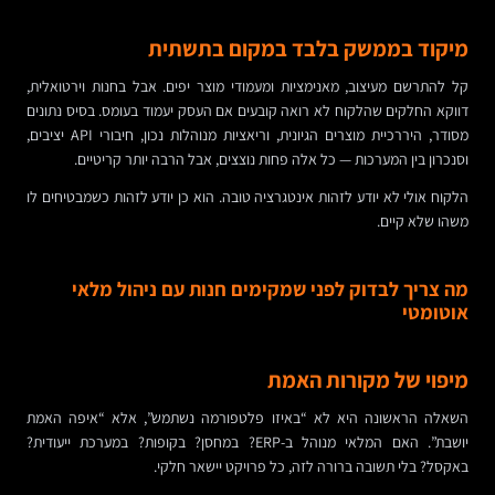
מיקוד בממשק בלבד במקום בתשתית
קל להתרשם מעיצוב, מאנימציות ומעמודי מוצר יפים. אבל בחנות וירטואלית,
דווקא החלקים שהלקוח לא רואה קובעים אם העסק יעמוד בעומס. בסיס נתונים
מסודר, היררכיית מוצרים הגיונית, וריאציות מנוהלות נכון, חיבורי API יציבים,
וסנכרון בין המערכות — כל אלה פחות נוצצים, אבל הרבה יותר קריטיים.
הלקוח אולי לא יודע לזהות אינטגרציה טובה. הוא כן יודע לזהות כשמבטיחים לו
משהו שלא קיים.
מה צריך לבדוק לפני שמקימים חנות עם ניהול מלאי
אוטומטי
מיפוי של מקורות האמת
השאלה הראשונה היא לא “באיזו פלטפורמה נשתמש”, אלא “איפה האמת
יושבת”. האם המלאי מנוהל ב-ERP? במחסן? בקופות? במערכת ייעודית?
באקסל? בלי תשובה ברורה לזה, כל פרויקט יישאר חלקי.