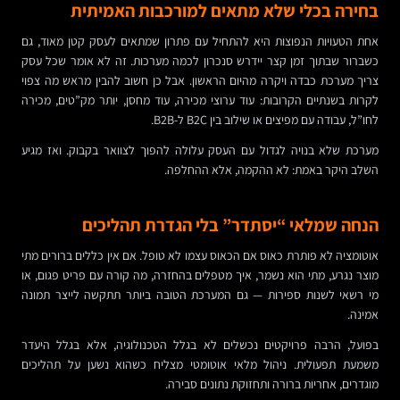
בחירה בכלי שלא מתאים למורכבות האמיתית
אחת הטעויות הנפוצות היא להתחיל עם פתרון שמתאים לעסק קטן מאוד, גם
כשברור שבתוך זמן קצר יידרש סנכרון לכמה מערכות. זה לא אומר שכל עסק
צריך מערכת כבדה ויקרה מהיום הראשון. אבל כן חשוב להבין מראש מה צפוי
לקרות בשנתיים הקרובות: עוד ערוצי מכירה, עוד מחסן, יותר מק”טים, מכירה
לחו”ל, עבודה עם מפיצים או שילוב בין B2C ל-B2B.
מערכת שלא בנויה לגדול עם העסק עלולה להפוך לצוואר בקבוק. ואז מגיע
השלב היקר באמת: לא ההקמה, אלא ההחלפה.
הנחה שמלאי “יסתדר” בלי הגדרת תהליכים
אוטומציה לא פותרת כאוס אם הכאוס עצמו לא טופל. אם אין כללים ברורים מתי
מוצר נגרע, מתי הוא נשמר, איך מטפלים בהחזרה, מה קורה עם פריט פגום, או
מי רשאי לשנות ספירות — גם המערכת הטובה ביותר תתקשה לייצר תמונה
אמינה.
בפועל, הרבה פרויקטים נכשלים לא בגלל הטכנולוגיה, אלא בגלל היעדר
משמעת תפעולית. ניהול מלאי אוטומטי מצליח כשהוא נשען על תהליכים
מוגדרים, אחריות ברורה ותחזוקת נתונים סבירה.