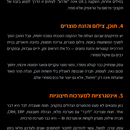
במילים אחרות, השקעה ב-UX אינה "שדרוג". לעיתים זו הדרך למנוע בזבוז של
תקציבי פרסום על טראפיק שלא ממיר.
4. תוכן, צילום והזנת מוצרים
יש פרויקטים שבהם העלות של ההקמה הטכנית נמוכה יחסית, אבל התוכן הופך
לסעיף המשמעותי באמת. צילום מוצרים, עריכת תמונות, כתיבת תיאורים, בניית
היררכיית קטגוריות והזנת נתונים — כל אלו דורשים זמן, ידיים עובדות, ובמקרים
רבים גם שיקול מסחרי.
עסק שמחזיק כבר קטלוג מסודר, נתוני מוצר עקביים ומאגר תמונות איכותי, יחסוך
סכום נאה. לעומתו, חברה שנכנסת לאונליין בלי תשתית תוכן, תגלה מהר מאוד
שהעלות אינה רק "פיתוח", אלא גם ייצור של נכס מסחרי שלם.
5. אינטגרציות למערכות חיצוניות
כאן נמצאים לא מעט מהפערים הגדולים בתקציב. חנות שעובדת לבד היא דבר
אחד. חנות שצריכה "לדבר" עם מערכת מלאי, הנהלת חשבונות, CRM, ERP,
חברת שילוח, מועדון לקוחות או מערכות BI — היא כבר מערכת מרכזית.
עסק יצרני, למשל, עשוי להזדקק לחיבור למחסנים שונים ולעדכון מלאי בזמן