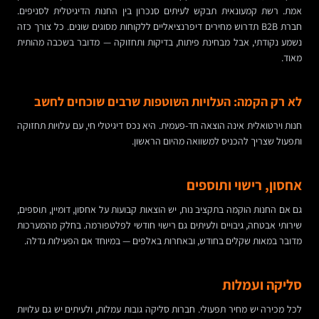
אמת. רשת קמעונאית תבקש לעיתים סנכרון בין החנות הדיגיטלית לסניפים.
חברת B2B תדרוש מחירים דיפרנציאליים ללקוחות מסוגים שונים. כל צורך כזה
נשמע נקודתי, אבל מבחינת פיתוח, בדיקות ותחזוקה — מדובר בשכבה מהותית
מאוד.
לא רק הקמה: העלויות השוטפות שרבים שוכחים לחשב
חנות וירטואלית אינה הוצאה חד-פעמית. היא נכס דיגיטלי חי, עם עלויות תחזוקה
ותפעול שצריך להכניס למשוואה מהיום הראשון.
אחסון, רישוי ותוספים
גם אם החנות הוקמה בתקציב נוח, יש הוצאות קבועות על אחסון, דומיין, תוספים,
שירותי אבטחה, גיבויים ולעיתים גם רישוי חודשי לפלטפורמה. בחלק מהמערכות
מדובר במאות שקלים בחודש, ובאחרות באלפים — במיוחד אם הפעילות גדלה.
סליקה ועמלות
לכל מכירה יש מחיר תפעולי. חברות סליקה גובות עמלות, ולעיתים יש גם עלויות