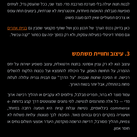
לבנות חנות יעילה בלי מערכת מורכבת מדי. מצד שני, ככל שהעסק גדל, לעיתים
מופיעות מגבלות: התאמות מיוחדות, אינטגרציות לא שגרתיות, ביצועים תחת עומס
או צרכים תפעוליים שאין להם מענה פשוט.
כאן בדיוק נכנס הערך של תכנון נכון ושל שותף מקצועי שמבין גם
בניית אתרים
וגם מסחר דיגיטלי כפעילות עסקית, ולא רק כמסך יפה עם כפתור "קנה עכשיו".
3. עיצוב וחוויית משתמש
עיצוב הוא לא רק עניין אסתטי. בחנות וירטואלית, עיצוב משפיע ישירות על יחס
ההמרה, על תחושת האמון, על היכולת להתמצא ועל נכונות הלקוח להשלים
רכישה. זו הסיבה שחנות שנבנית "על הדרך" עם תבנית גנרית עלולה לעלות
פחות בהתחלה, אבל יותר בטווח הארוך.
עמוד מוצר לא ברור, תפריט מבלבל, צילומים לא עקביים או תהליך רכישה ארוך
מדי — כל אלה מתורגמים לנטישה. לפי נתונים שמצוטטים דרך קבע בדוחות e-
commerce בינלאומיים, נטישת עגלות קניות היא תופעה רחבה במיוחד,
ושיעוריה במקרים רבים גבוהים מאוד. הסיבות לכך מגוונות: עלויות משלוח לא
צפויות, תהליך מסורבל, דרישת הרשמה מוקדמת, היעדר אמצעי תשלום נוחים או
חוסר אמון.