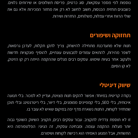
נוספות לפי מספר עסקאות, סוג כרטיס, פריסת תשלומים או שירותים נלווים.
כשבונים תחזית הכנסות, חשוב לחשב לא רק את מחזור המכירות אלא גם את
שולי הרווח אחרי עמלות, משלוחים, החזרות ושירות.
תחזוקה ושיפורים
חנות שלא מתעדכנת מתחילה להישחק. צריך לתקן תקלות, לעדכן גרסאות,
לשפר מהירות, להתאים עמודים למבצעים עונתיים, להוסיף פונקציות חדשות
ולעקוב אחר בעיות שימוש. עסקים רבים מגלים שההקמה הייתה רק קו הזינוק,
לא קו הסיום.
שיווק דיגיטלי
נקודה קריטית במיוחד: אפשר להקים חנות מצוינת, ועדיין לא למכור. בלי תנועה
איכותית, בלי SEO, בלי קמפיינים ממומנים, בלי דיוור, בלי ריטרגטינג ובלי תוכן
שמחזיר לקוחות, החנות נשארת מדף יפה במיקום שאיש לא עובר בו.
זו לא תוספת צדדית לתקציב. עבור עסקים רבים, תקציב השיווק השוטף גבוה
יותר מעלות ההקמה עצמה. ומבחינה עסקית, זה הגיוני: הפלטפורמה היא
התשתית, אבל המנוע האמיתי הוא רכישת לקוחות ושימורם.