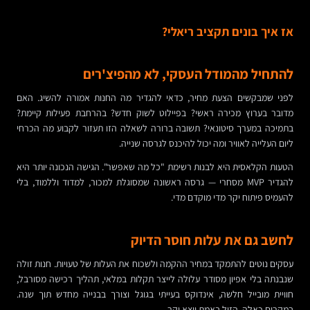
אז איך בונים תקציב ריאלי?
להתחיל מהמודל העסקי, לא מהפיצ'רים
לפני שמבקשים הצעת מחיר, כדאי להגדיר מה החנות אמורה להשיג. האם
מדובר בערוץ מכירה ראשי? בפיילוט לשוק חדש? בהרחבת פעילות קיימת?
בתמיכה במערך סיטונאי? תשובה ברורה לשאלה הזו תעזור לקבוע מה הכרחי
ליום העלייה לאוויר ומה יכול להיכנס לגרסה שנייה.
הטעות הקלאסית היא לבנות רשימת "כל מה שאפשר". הגישה הנכונה יותר היא
להגדיר MVP מסחרי — גרסה ראשונה שמסוגלת למכור, למדוד וללמוד, בלי
להעמיס פיתוח יקר מדי מוקדם מדי.
לחשב גם את עלות חוסר הדיוק
עסקים נוטים להתמקד במחיר ההקמה ולשכוח את העלות של טעויות. חנות זולה
שנבנתה בלי אפיון מסודר עלולה לייצר תקלות במלאי, תהליך רכישה מסורבל,
חוויית מובייל חלשה, אינדוקס בעייתי בגוגל וצורך בבנייה מחדש תוך שנה.
במקרים כאלה, הזול באמת יוצא יקר.