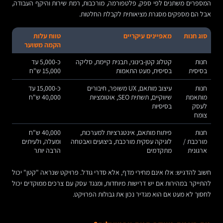
המספרים משתנים לפי ספק, פלטפורמה, מורכבות, רמת שירות והיקף העבודה,
אבל הם מספקים מסגרת מציאותית לקבלת החלטות.
סוג חנות
מאפיינים עיקריים
טווח עלות
הקמה משוער
חנות
קטלוג קטן-בינוני, תבנית קיימת, סליקה
כ-5,000 עד
בסיסית
בסיסית, מעט התאמות
15,000 ש"ח
חנות
עיצוב מותאם, UX משופר, חיבורים
כ-15,000 עד
מותאמת
שיווקיים, תשתית SEO, אוטומציות
40,000 ש"ח
לעסק
בסיסיות
צומח
חנות
פיתוח מותאם, אינטגרציות למערכות,
40,000 ש"ח
מורכבת /
לוגיקה עסקית מורכבת, ביצועים ואבטחה
ומעלה, ולעיתים
ארגונית
מתקדמים
הרבה יותר
חשוב להדגיש: אלו אינם מחירי מדף, אלא סדרי גודל. פרויקט שנראה "קטן" יכול
להתייקר במהירות אם יש דרישות מיוחדות, ומנגד עסק עם צרכים ממוקדים יכול
לחסוך לא מעט אם הוא מגדיר נכון את גבולות הפרויקט.