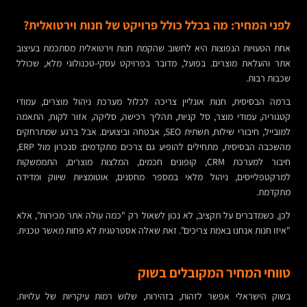
לפני המחיר: מה בכלל כולל פרויקט של חנות וירטואלית?
אחת הטעויות הנפוצות היא לחשוב שהקמת חנות וירטואלית מסתכמת בעיצוב
אתר והעלאת מוצרים. בפועל, מדובר בפרויקט עסקי-טכנולוגי מלא, שכולל
שכבות רבות.
ברמה הבסיסית, חנות אונליין צריכה לכלול מערכת ניהול מוצרים, עמודי
קטגוריה, עמודי מוצר, סל קניות, תהליך רכישה, סליקה, אזור לקוח, התאמה
למובייל, חיבורי שילוח, תשתית SEO, אבטחה וביצועים. אבל ברגע שמתרחקים
מהשכבה הבסיסית, מתחילים להופיע גם צרכים מתקדמים: סנכרון מול ERP,
חיבור למערכת CRM, קופונים חכמים, המלצות מוצרים, התממשקות
למרקטפלייסים, ניהול מלאי במספר מחסנים, אוטומציות שיווק ומדידה
מתקדמת.
לכן, כשמדברים על תקציב, לא נכון לשאול רק "כמה עולה אתר מכירות", אלא
"איזו חנות אנחנו באמת צריכים". זאת שאלה אסטרטגית לא פחות מאשר טכנית.
טווחי המחיר המקובלים בשוק
בשוק הישראלי אפשר לזהות, בזהירות, שלוש רמות עיקריות של עלויות.