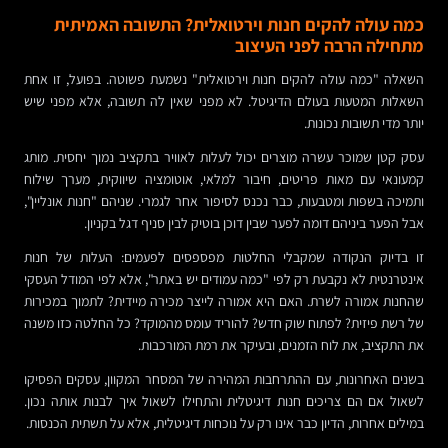
כמה עולה להקים חנות וירטואלית? התשובה האמיתית
מתחילה הרבה לפני העיצוב
השאלה "כמה עולה להקים חנות וירטואלית" נשמעת פשוטה. בפועל, זו אחת
השאלות המטעות בעולם הדיגיטל. לא מפני שאין לה תשובה, אלא מפני שיש
יותר מדי תשובות נכונות.
עסק קטן שמוכר עשרה מוצרים יכול לעלות לאוויר בתקציב נמוך יחסית. מותג
קמעונאי עם מאות פריטים, חיבור למלאי, אוטומציה שיווקית, מערך שילוח
ותמיכה בשפות ומטבעות, כבר נכנס לסיפור אחר לגמרי. שניהם "חנות אונליין",
אבל הפער ביניהם דומה לפער שבין דוכן בוטיק לבין סניף דגל בקניון.
זו בדיוק הנקודה שמקבלי החלטות מפספסים לפעמים: העלות של חנות
אינטרנטית לא נקבעת רק לפי "כמה עמודים יש באתר", אלא לפי המודל העסקי
שהחנות אמורה לשרת. האם היא אמורה לייצר מכירה מיידית? לתמוך במכירות
של רשת פיזית? לפתוח שוק חדש? להוריד עומס מהמוקד? כל החלטה כזו משנה
את התקציב, את לוח הזמנים, ובעיקר את רמת המורכבות.
בשנים האחרונות, עם ההתרחבות המהירה של המסחר המקוון, עסקים הפסיקו
לשאול אם הם צריכים חנות דיגיטלית והתחילו לשאול איך לבנות אותה נכון.
במילים אחרות, הדיון כבר אינו רק על נוכחות דיגיטלית, אלא על תשתית הכנסות.