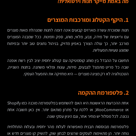
מה באמת מייקר חנות וירטואלית?
1. היקף הקטלוג ומורכבות המוצרים
חנות שמוכרת עשרה מארזים קבועים אינה דומה לחנות שמנהלת מאות מוצרים
עם וריאציות של מידה, צבע, מלאי, מותג, ספק וזמינות. ככל שמבנה המוצרים
מורכב יותר, כך עולה הצורך באפיון מדויק, בניהול נתונים טוב יותר ובפיתוח
שמונע טעויות תפעוליות.
תחשבו על ההבדל בין מותג קוסמטיקה עם קטלוג יחסית יציב לבין רשת אופנה
שבה כל פריט מתפצל לצבעים, מידות, עונות ומלאי משתנה. בחנות השנייה,
הטכנולוגיה לא רק מציגה מוצרים — היא מחזיקה את התפעול העסקי.
2. פלטפורמת ההקמה
אחת ההכרעות הראשונות היא האם להשתמש בפלטפורמה מוכנה כמו Shopify
או WooCommerce, או ללכת על פתרון מותאם יותר. אין כאן תשובה אחת
נכונה. לכל מסלול יש מחיר אחר, וגם היגיון עסקי שונה.
פלטפורמות מבוססות תבנית מאפשרות לעלות מהר יחסית ובעלות התחלתית
נוחה יותר. הן מתאימות לעסקים שרוצים לבחון שוק, להשיק קו מוצרים חדש או