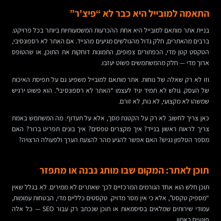
התאמה למובייל היא כבר לא “פיצ'ר”
בניית אתר מותאם למובייל היא אחת ההכרעות המשמעותיות ביותר בכל פרויקט.
ברבים מהאתרים, חלק גדול מהגולשים מגיעים מהנייד. אם האתר לא רספונסיבי,
הטקסט קטן מדי, הכפתורים צפופים, התמונות דוחקות את התוכן, או שהטופס
ארוך מדי — חלק מהמשתמשים פשוט יעזבו.
וזו לא רק שאלה של נוחות. אתר מותאם למובייל משפיע גם על תפיסת האיכות
של העסק. גולש לא תמיד יגיד לעצמו “האתר לא רספונסיבי”. הוא פשוט ירגיש
שמשהו לא מקצועי, לא נוח, לא זורם.
כאן צריך לחשוב לא רק על הקטנת מסך, אלא על תעדוף. מה המשתמש באמת
צריך לראות ראשון בנייד? איך מקצרים טפסים? איך בונים תפריט ברור? האם
מספר הטלפון נגיש? האם אפשר להגיע מהר להצעת הערך ולפעולה הרצויה?
תוכן לאתר: המקום שבו מותג נבנה או מתפזר
תוכן חלש הוא אחד הגורמים המרכזיים לכך שאתרים לא ממירים. לא בגלל שאין
“מספיק טקסט”, אלא כי אין מסר מדויק. טקסטים כלליים מדי, הבטחות עמומות,
עמודי שירותים שמלאים בסיסמאות או תוכן שנכתב רק עבור SEO — כל אלה
פוגעים באמון.