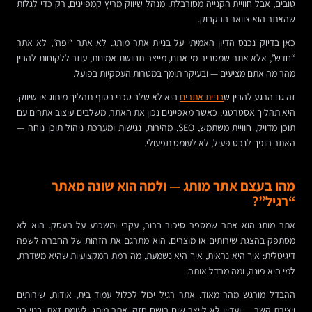
טובים, אבל חוויית הקנייה מסורבלת. מנהל שיווק מריץ קמפיינים, רק כדי לגלות
שהאתר הוא צוואר הבקבוק.
כאן בדיוק נכנס הדיון האמיתי על בניית אתר מותג. לא אתר “יפה”, לא אתר
“חדש”, אלא אתר שמסביר מי אתם, מייצר תחושת אמינות, עוזר ללקוחות להבין
מהר מה אתם מציעים — ובעיקר תומך במטרות העסקיות בפועל.
זה גם הרגע להבין ש
בניית אתרים
היא לא שלב טכני בסוף תהליך מיתוג או שיווק.
היא תהליך אסטרטגי. כאשר מאפיינים נכון את האתר, משלבים עיצוב אתרים עם
תוכן מדויק, חוויית משתמש, SEO, מהירות, נגישות ומערכת ניהול תוכן נוחה —
האתר הופך לנכס פעיל, לא לעומס תפעולי.
מהו בעצם אתר מותג — ולמה הוא שונה מאתר
“רגיל”?
אתר מותג הוא אתר שמספר סיפור ברור, עקבי ומשכנע על העסק. הוא לא
מסתפק בהצגת שירותים או מוצרים. הוא מתרגם את הזהות של החברה לשפה
דיגיטלית: איך היא נראית, איך היא נשמעת, מה רמת המקצועיות שהיא משדרת,
למי היא פונה, ומה מבדל אותה.
ההבדל מורגש מהר מאוד. אתר רגיל יכול לכלול עמוד בית, אודות, שירותים
ויצירת קשר — ועדיין לא לייצר שום רושם חזק. אתר מותג, לעומת זאת, בנוי כך