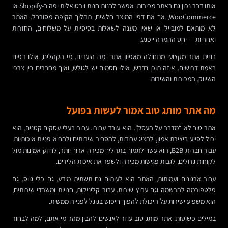
אותו דבר נכון גם באתר מכירות. אפשר לבנות חנות וירטואלית יפה ב-Shopify או
WooCommerce, אך אם דפי המוצר חלשים, תהליך הקופה מסורבל, האתר
לא מותאם למובייל או שאין מענה לשאלות בסיסיות על משלוחים, החזרות
ואחריות — יחס ההמרה ייפגע.
בניית אתר מקצועי מתחילה מאפיון אתר: מה היעדים, מי הקהלים, אילו דפים
באמת דרושים, איזה תוכן נדרש, אילו חסמים יש לגולש, ואיך מחברים בין צרכי
השיווק, המכירות והשירות.
מה אתר מותג טוב אמור לעשות בפועל
אתר טוב לא “מדבר על העסק”. הוא עובד עבורו. עבור בעלי עסקים קטנים, הוא
יכול לסייע ביצירת אמון, להציג עבודות, להסביר שירותים ולהביא פניות איכותיות.
עבור חברות B2B, הוא עשוי לתמוך בתהליך מכירה ארוך יותר, לחזק אמינות מול
לקוחות גדולים, לגבות פגישות מכירה ולשפר את איכות הלידים.
עבור ארגונים ועמותות, האתר הוא לעיתים גם תשתית מידע, גם כלי גיוס, גם
פלטפורמה להרשמה וגם ערוץ שירות. עבור קליניקות, חנויות ומשרדי שירותים,
הוא משפיע ישירות על היכולת להפוך חיפוש בגוגל לפנייה ממשית.
במילים פשוטות: אתר מותג טוב עוזר לאנשים להבין מהר מי אתם, למה לבחור