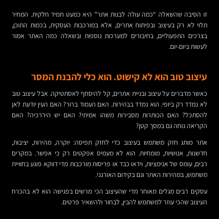
זו הסיבה שהשאלה “כמה עולה לבנות אתר” היא כמעט תמיד חלקית. המחיר
תלוי לא רק בעיצוב ובפיתוח אתרים, אלא במורכבות העסקית, בכמות התוכן,
בצרכים התפעוליים, בחיבורים למערכות נוספות ובשאלה כמה האתר אמור
לעשות ביום-יום.
עיצוב טוב הוא לא קישוט. הוא כלי להבנת המסר
כאשר מדברים על עיצוב ובניית אתרים, קל להיסחף לאסתטיקה. אבל עיצוב טוב
לא נמדד רק ביופי. הוא נמדד בבהירות. האם העמוד ברור? האם העין יודעת לאן
להסתכל? האם הכותרות מסבירות משהו אמיתי? האם יש היררכיה? האם
הקריאה נוחה גם במסך קטן?
אתר מותג חזק משתמש בעיצוב כדי לחזק תפיסה: יוקרה, מהירות, יציבות,
חדשנות, אנושיות, מומחיות. הוא לא מעמיס אפקטים רק כי אפשר. במקרים
רבים, עומס של אנימציות, וידאו כבד או פריסות מורכבות מדי דווקא פוגע בחוויית
משתמש, במהירות האתר וגם בקידום האורגני.
עסקים רבים מגלים מאוחר מדי שהעיצוב הכי מרשים בפגישה הוא לא בהכרח
העיצוב שהכי עוזר למשתמש להבין, לבחור ולהשאיר פרטים.