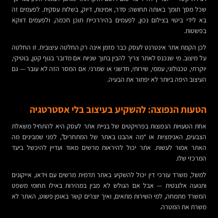
שכל מסך תומך באותה תחושה: סדר, אמינות, דיוק, בשלות עסקית. לפעמים זה
בא לידי ביטוי בצילום נכון, לפעמים בהיררכיית תוכן חכמה, ולפעמים דווקא
בפשטות.
לכן הקמת אתר אינטרנט לעסק כבר מזמן אינה רק החלטה עיצובית. זו החלטה
על מיצוב. מי שנכנס לאתר צריך להבין בתוך שניות אם מדובר בגוף קטן, בוטיקי,
יוקרתי, טכנולוגי, עממי, שירותי, חדשני או שמרני. אם המסר הזה לא עובר — גם
העיצוב היפה ביותר לא יפתור את הבעיה.
הטעות הנפוצה: להשקיע בעיצוב בלי אסטרטגיה
אחת הטעויות הנפוצות בפרויקטים של בניית אתר לעסק היא להתחיל משאלת
הצבעים, האנימציות או “מה אהבנו באתר של המתחרים”, לפני שמבינים מה
האתר אמור לעשות. אתר יכול להיראות מרשים מאוד ועדיין להיכשל ביעד
המרכזי שלו.
למשל, משרד עורכי דין יכול להשקיע באתר תדמית מרשים עם וידאו, אייקונים
ותנועה אלגנטית — אבל אם הגולש לא מבין במהירות באילו תחומי משפט
המשרד מתמחה, למי השירות מתאים, ואיך יוצרים קשר באופן פשוט, האתר לא
משרת את המטרה.