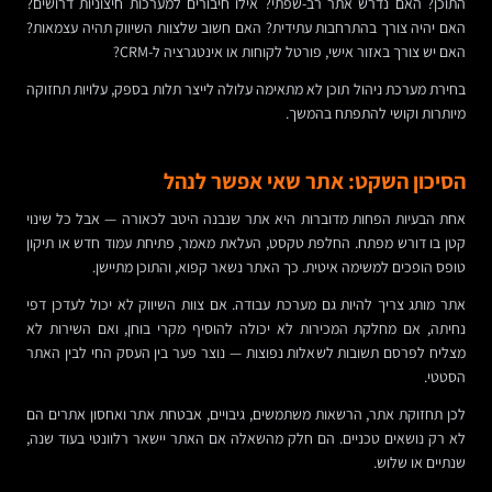
התוכן? האם נדרש אתר רב-שפתי? אילו חיבורים למערכות חיצוניות דרושים?
האם יהיה צורך בהתרחבות עתידית? האם חשוב שלצוות השיווק תהיה עצמאות?
האם יש צורך באזור אישי, פורטל לקוחות או אינטגרציה ל-CRM?
בחירת מערכת ניהול תוכן לא מתאימה עלולה לייצר תלות בספק, עלויות תחזוקה
מיותרות וקושי להתפתח בהמשך.
הסיכון השקט: אתר שאי אפשר לנהל
אחת הבעיות הפחות מדוברות היא אתר שנבנה היטב לכאורה — אבל כל שינוי
קטן בו דורש מפתח. החלפת טקסט, העלאת מאמר, פתיחת עמוד חדש או תיקון
טופס הופכים למשימה איטית. כך האתר נשאר קפוא, והתוכן מתיישן.
אתר מותג צריך להיות גם מערכת עבודה. אם צוות השיווק לא יכול לעדכן דפי
נחיתה, אם מחלקת המכירות לא יכולה להוסיף מקרי בוחן, ואם השירות לא
מצליח לפרסם תשובות לשאלות נפוצות — נוצר פער בין העסק החי לבין האתר
הסטטי.
לכן תחזוקת אתר, הרשאות משתמשים, גיבויים, אבטחת אתר ואחסון אתרים הם
לא רק נושאים טכניים. הם חלק מהשאלה אם האתר יישאר רלוונטי בעוד שנה,
שנתיים או שלוש.