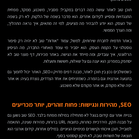
תוכן טוב לאתר עושה כמה דברים במקביל: מסביר, משכנע, ממקד, מפחית
התנגדויות ומסייע לקידום אתרים. הוא מדבר בשפה של הלקוח, לא רק בשפה
של העסק. הוא יודע להבהיר מה מציעים, למי זה מתאים, איך נראה התהליך,
ומה הערך הממשי.
באתר תדמית לחברת שירותים, למשל, עמוד “אודות” טוב לא יהיה רק סיפור
נוסטלגי על הקמת העסק. הוא יסביר מי עומד מאחורי החברה, מה הניסיון
הרלוונטי, איך עובדים, ומה מייחד את הגישה. באתר מכירות, דף מוצר טוב לא
יסתפק במפרט; הוא יענה גם על שאלות, חששות ותועלות.
כשמשלבים נכון בין תוכן לאתר, מבנה דפים מדויק ו-SEO, האתר יכול לתמוך גם
בתנועה אורגנית וגם בהמרה. כשמזניחים את אחד הצדדים, נוצרת בעיה: או אתר
יפה שלא מקודם, או אתר מקודם שלא משכנע.
SEO, מהירות ונגישות: פחות זוהרים, יותר מכריעים
בניית אתר עם קידום בגוגל לא מתחילה במילות מפתח בלבד. SEO טוב נשען גם
על מבנה תקין, היררכיית כותרות, כתובות URL ברורות, מהירות טעינה, התאמה
למובייל, תוכן איכותי וקישורים פנימיים הגיוניים. במילים אחרות, קידום אורגני הוא
תוצאה של תשתית טובה, לא תיקון קוסמטי בסוף.