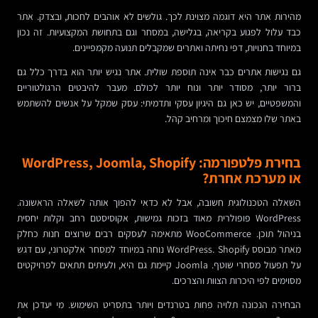
מהירות אתר היא דוגמה מצוינת לכך. גולשים לא אוהבים לחכות, ובצדק. אתר
כבד עלול לפגוע בקריאה, בגלישה, במסחר וגם בתחושת המקצועיות. זה נכון
במיוחד בחנויות, דפי נחיתה ואתרים שמקבלים תנועה מקמפיינים.
גם נגישות אתרים כבר אינה תוספת שולית. אתר נגיש יותר הוא בדרך כלל גם
ברור יותר, מסודר יותר ונוח יותר לכולם. מעבר להיבטים הרגולטוריים
והמשפטיים, יש כאן גם היגיון עסקי ותדמיתי: עסק שמקל על אנשים להשתמש
באתר שלו מצמצם חיכוך ומרחיב קהל.
בחירת פלטפורמה: WordPress, Joomla, Shopify
או מערכת אחרת?
השאלה הטכנולוגית חשובה, אבל לא כדאי להפוך אותה לשאלה הראשונה.
WordPress פופולרית מאוד בזכות גמישות, אקוסיסטם רחב וקלות יחסית
בניהול תוכן. WooCommerce מתאימה לעסקים רבים שרוצים חנות כחלק
מאתר מבוסס WordPress. Shopify נוחה במיוחד למסחר אלקטרוני, עם דגש
על תפעול מסחרי שוטף. Joomla קיימת גם היא, ולעיתים תתאים לפרויקטים
מסוימים לפי היכרות הצוות והצרכים.
הבחירה הנכונה תלויה פחות בטרנדים ויותר בתסריט השימוש. מי יעדכן את