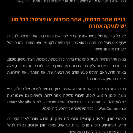
בכם, ומה הצעד הבא. זה נשמע בסיסי, אבל אתרים רבים נופלים בדיוק שם.
בניית אתר תדמית, אתר מכירות או פורטל: לכל סוג
יש לוגיקה אחרת
לא כל פרויקט של בניית אתרים צריך להיראות אותו דבר. אתר תדמית לחברת
ייעוץ אינו פועל כמו חנות וירטואלית, ודף נחיתה לקמפיין אינו מתוכנן כמו פורטל
לקוחות או אזור אישי.
בניית אתר תדמית לעסק מתמקדת בדרך כלל במסר, אמינות, הצגת ניסיון, מיצוב,
הוכחות חברתיות ותהליך פנייה ברור. כאן התוכן קריטי: לא רק מה כותבים, אלא
באיזה סדר. האם הגולש פוגש קודם את הבעיה שלו, את הפתרון, את היתרונות
או את הניסיון של החברה?
בניית אתר מכירות דורשת מחשבה אחרת. כאן נכנסים לעומק של קטלוג, דפי
מוצר, סינון, חיפוש, קופה, חיבורי סליקה, אזור לקוח, ולעיתים גם אינטגרציה
למלאי, CRM או מערכת דיוור. גם שאלת הפלטפורמה — למשל Shopify לעומת
WooCommerce — כבר משפיעה על התפעול היומיומי.
באתרי תוכן, בלוגים מקצועיים ופורטלים עסקיים, הדגש עובר לארכיטקטורת
מידע: קטגוריות, חיפוש פנימי, ניווט, קריאות, עמודי תוכן ארוכים ויכולת לנהל
הרבה מידע בלי לבלבל את המשתמש.