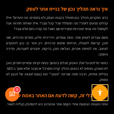
איך נראה תהליך נכון של בניית אתר לעסק
ברוב המקרים, תהליך נכון מתחיל בהבנת העסק ולא במסכים. מה היעדים? אילו
קהלים מגיעים לאתר? מה המסלול שכל קהל עובר? אילו שאלות חוזרות אצל
לקוחות? מה אנשי המכירות מסבירים שוב ושוב? מה קורה היום שלא עובד?
משם עוברים לאפיון אתר: מפת עמודים, היררכיית מידע, מסרים מרכזיים, סוגי
תוכן, קריאות לפעולה, תרחישי שימוש מרכזיים. רק אחר כך נכון להתקדם
לעיצוב, ואז לפיתוח אתרים, העלאת תוכן, בדיקות, חיבורים למערכות, מדידה
והשקה.
כאשר מדלגים על שלב האפיון, מגלים בהמשך בעיות יקרות: עמודים חסרים, תוכן
לא מאורגן, טפסים לא נכונים, תהליך קנייה מסורבל או מבנה שלא תומך ב-SEO.
במילים אחרות, הרבה ממה שנראה “עיצובי” הוא בעצם תוצאה של תכנון לא
מספק.
1
מדידה: בלי זה, קשה לדעת אם האתר באמת עובד
אחת הטעויות הנפוצות אחרי הקמת אתר אינטרנט היא להסתפק בעלייה לאוויר.
אבל בלי מדידה קשה להבין מה קורה באמת. מאילו מקורות מגיעים הגולשים?