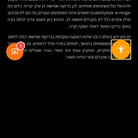
ולהיכשל מול משתמשים אמיתיים. לכן בדיקות שמישות הן שלב קריטי. כלים כמו
Hotjar או UsabilityHub חושפים איפה משתמשים נעצרים, מה הם לא מבינים,
ואילו אזורים כלל לא מקבלים תשומת לב. ההיגיון כאן פשוט: עדיף לגלות בעיה
במסך בדיקה מאשר לאחר השקה יקרה.
יש נתון ידוע בעולם ה-UX שלפיו השקעה מוקדמת בבדיקות שמישות יכולה לחסוך
עלויות תיקון משמעותיות בהמשך, לעיתים בסדרי גודל דרמטיים. גם אם המספר
1
משתנה בין מחקרים, העיקרון עצמו יציב מאוד: בעיה שמגלים מוקדם זולה
בהרבה מבעיה שמגלים אחרי עלייה לאוויר.
סיכום: אתר טוב הוא מערכת שעובדת, לא רק מסך
שנראה טוב
הדרך להבין עיצוב אתר אינטרנט השתנתה. זה כבר לא דיון בין “יפה” ל“פחות
יפה”, אלא בין אתר שמניע משתמשים קדימה לבין אתר שמאבד אותם בדרך.
פשטות, היררכיה, צבע, טיפוגרפיה, תוכן ויזואלי, ניווט, רספונסיביות, נגישות
וביצועים — כל אלה אינם סעיפים נפרדים, אלא מנגנון אחד של חוויית משתמש.
לארגונים, המשמעות ברורה: עיצוב טוב מחזק אמון, משפר תדמית, מפחית חיכוך,
מגדיל המרות ותומך במטרות העסקיות. הוא גם מייצר שפה ארגונית עקבית יותר,
עוזר לעובדים, מסייע למנהלים למדוד טוב יותר, ונותן ללקוח תחושה שהארגון