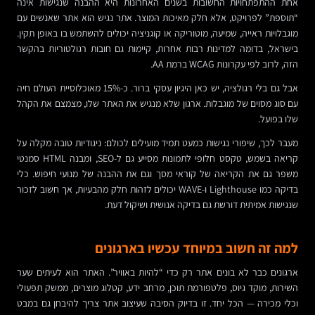
אחת ההתפתחויות החשובות בשנים האחרונות היא ההבנה שנגישות אינה
“תוספת” לפרויקט, אלא חלק מאיכות המוצר. אתר נגיש הוא אתר שאנשים עם
מוגבלויות ראייה, שמיעה, מוטוריקה או קוגניציה יכולים להשתמש בו באופן תקין.
בישראל, בדומה למדינות רבות אחרות, קיימות גם חובות רגולטוריות בהקשר
הזה, לרוב לפי עקרונות WCAG ברמת AA.
אבל גם בלי רגולציה, יש כאן היגיון עסקי ברור. כ-15% מאוכלוסיית העולם חיה
עם סוג מסוים של מוגבלות. ארגון שלא מנגיש את האתר שלו, מצמצם את הקהל
שלו בפועל.
מעבר לכך, שיפורי נגישות כמעט תמיד מועילים לכולם: ניגודיות טובה מקלה על
קריאה בשמש, טקסט חלופי לתמונות מסייע גם ל-SEO, ומבנה HTML סמנטי
משפר גם את הקריאה של קוראי מסך וגם את ההבנה של מנועי חיפוש. כלי
בדיקה כמו Lighthouse ו-WAVE יכולים לזהות חלק מהבעיות, אך חשוב לזכור
שנגישות אמיתית דורשת גם בדיקה אנושית ושיקול דעת.
למה זה חשוב במיוחד עכשיו בארגונים
ארגונים כבר לא בונים אתר רק כדי “להיות באוויר”. האתר הוא לעיתים שער
השירות, מוקד גיוס, פלטפורמת תוכן, מרחב ידע, קטלוג מוצרים, ממשק תפעולי
וכלי מכירה — הכל יחד. זו בדיוק הסיבה שעיצוב אתר צריך להיבחן גם במבט