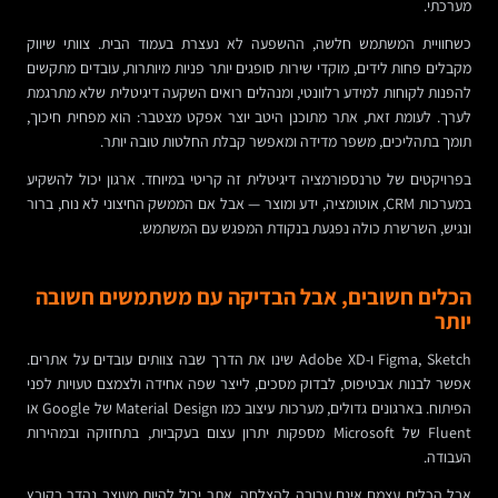
מערכתי.
כשחוויית המשתמש חלשה, ההשפעה לא נעצרת בעמוד הבית. צוותי שיווק
מקבלים פחות לידים, מוקדי שירות סופגים יותר פניות מיותרות, עובדים מתקשים
להפנות לקוחות למידע רלוונטי, ומנהלים רואים השקעה דיגיטלית שלא מתרגמת
לערך. לעומת זאת, אתר מתוכנן היטב יוצר אפקט מצטבר: הוא מפחית חיכוך,
תומך בתהליכים, משפר מדידה ומאפשר קבלת החלטות טובה יותר.
בפרויקטים של טרנספורמציה דיגיטלית זה קריטי במיוחד. ארגון יכול להשקיע
במערכות CRM, אוטומציה, ידע ומוצר — אבל אם הממשק החיצוני לא נוח, ברור
ונגיש, השרשרת כולה נפגעת בנקודת המפגש עם המשתמש.
הכלים חשובים, אבל הבדיקה עם משתמשים חשובה
יותר
Figma, Sketch ו-Adobe XD שינו את הדרך שבה צוותים עובדים על אתרים.
אפשר לבנות אבטיפוס, לבדוק מסכים, לייצר שפה אחידה ולצמצם טעויות לפני
הפיתוח. בארגונים גדולים, מערכות עיצוב כמו Material Design של Google או
Fluent של Microsoft מספקות יתרון עצום בעקביות, בתחזוקה ובמהירות
העבודה.
אבל הכלים עצמם אינם ערובה להצלחה. אתר יכול להיות מעוצב נהדר בקובץ