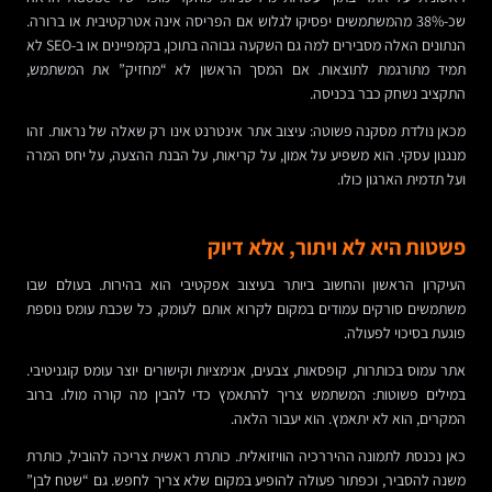
שכ-38% מהמשתמשים יפסיקו לגלוש אם הפריסה אינה אטרקטיבית או ברורה.
הנתונים האלה מסבירים למה גם השקעה גבוהה בתוכן, בקמפיינים או ב-SEO לא
תמיד מתורגמת לתוצאות. אם המסך הראשון לא “מחזיק” את המשתמש,
התקציב נשחק כבר בכניסה.
מכאן נולדת מסקנה פשוטה: עיצוב אתר אינטרנט אינו רק שאלה של נראות. זהו
מנגנון עסקי. הוא משפיע על אמון, על קריאות, על הבנת ההצעה, על יחס המרה
ועל תדמית הארגון כולו.
פשטות היא לא ויתור, אלא דיוק
העיקרון הראשון והחשוב ביותר בעיצוב אפקטיבי הוא בהירות. בעולם שבו
משתמשים סורקים עמודים במקום לקרוא אותם לעומק, כל שכבת עומס נוספת
פוגעת בסיכוי לפעולה.
אתר עמוס בכותרות, קופסאות, צבעים, אנימציות וקישורים יוצר עומס קוגניטיבי.
במילים פשוטות: המשתמש צריך להתאמץ כדי להבין מה קורה מולו. ברוב
המקרים, הוא לא יתאמץ. הוא יעבור הלאה.
כאן נכנסת לתמונה ההיררכיה הוויזואלית. כותרת ראשית צריכה להוביל, כותרת
משנה להסביר, וכפתור פעולה להופיע במקום שלא צריך לחפש. גם “שטח לבן”