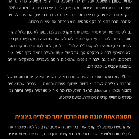
מדויק במובן הפשטני, אבל יש לה השפעה ברורה על תפיסה. כחול מזוהה
פעמים רבות עם אמינות, יציבות ומקצועיות, ולכן נפוץ בבנקים, טכנולוגיה ו-B2B.
ירוק מחובר לצמיחה, בריאות וסביבה. אדום מייצר דחיפות, אנרגיה ולעיתים
אזהרה. הבחירה אינה רק אסתטית; היא מנסחת את אישיות המותג.
גם לטיפוגרפיה יש תפקיד עמוק יותר מקריאות בלבד. גופן לא נכון עלול לשדר
חוסר רצינות, להכביד על הקריאה או להחליש את התחושה המקצועית. גופן נכון,
לעומת זאת, מאפשר לטקסט “להיעלם” — כלומר, לתת לקורא להתמקד במסר
ולא במאמץ לקרוא. בטקסט גוף, גודל של 16px ומעלה נחשב לרף בסיסי טוב
למסכים. חשוב גם לבחור גופנים שתומכים היטב בעברית, במשקלים שונים
ובתצוגה עקבית בין מכשירים.
Slack היא דוגמה מעניינת לשימוש חכם בצבע. השפה הצבעונית והתוססת של
החברה מצליחה לשדר יצירתיות, שיתוף פעולה ותנועה — ערכים שמתאימים
למוצר עצמו. Medium, מהצד השני, מדגימה איך טיפוגרפיה נקייה וריווח נכון
משרתים חוויית קריאה ממוקדת, כמעט שקופה.
תמונה אחת טובה שווה הרבה יותר מגלריה בינונית
המשתמש הממוצע לא קורא אתר בקו ישר. הוא מגיב קודם כל למה שהוא רואה.
לכן לתמונות ולווידאו יש כוח עצום: הם מקצרים זמן הבנה, יוצרים רגש ומסבירים