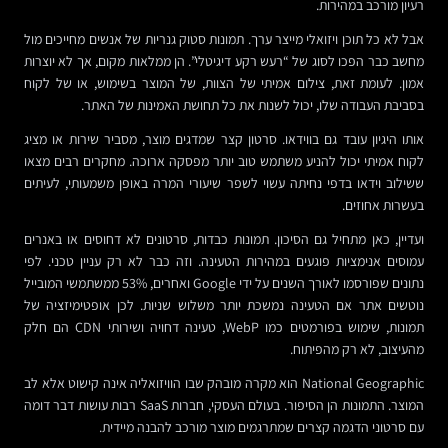
רעיון מורכב במהירות.
אבל לא כל תוכן ויזואלי מייצר ערך. תמונות סטוק גנריות של אנשים מחייכים מול
מחשב כבר הפכו לסוג של “רעש רקע דיגיטלי”. הן ממלאות מקום, אך לא יוצרות
אמון. לעומת זאת, צילום אמיתי של הצוות, של המוצר בשימוש, או של לקוח
בסביבת העבודה שלו, יכול לשנות את כל תחושת האמינות של האתר.
אותו היגיון עובד גם בווידאו. סרטון קצר שמדגים מוצר, מסביר שירות או מציג
לקוח אמיתי יכול להניע משתמש טוב יותר מפסקה ארוכה. מחקרים רבים מצאו
ששילוב וידאו בדפי נחיתה עשוי לשפר שיעורי המרה באופן משמעותי, לעיתים
בעשרות אחוזים.
ועדיין, כאן מתחיל גם הסיכון. תמונות כבדות, סרטונים לא דחוסים או באנרים
עמוסים אנימציות פוגעים במהירות הטעינה. וזה כבר לא רק עניין טכני. לפי
נתונים שפורסמו לאורך השנים על ידי Google ואחרים, 53% ממשתמשי המובייל
נוטשים אתר אם הטעינה נמשכת יותר משלוש שניות. לכן אופטימיזציה של
תמונות, שימוש בפורמטים כמו WebP, טעינה דחויה ושירותי CDN הם חלק
מהעיצוב, לא רק מהפיתוח.
National Geographic הוא מקרה מובהק שבו הוויזואליה אינה קישוט אלא לב
המוצר. התמונות הן הסיפור. בעולם העסקי, חברות SaaS רבות עושות דבר דומה
עם סרטוני הדגמה קצרים שמתרגמים מוצר מורכב להבנה מיידית.