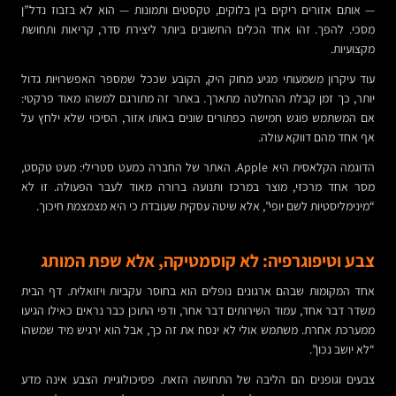
— אותם אזורים ריקים בין בלוקים, טקסטים ותמונות — הוא לא בזבוז נדל”ן
מסכי. להפך. זהו אחד הכלים החשובים ביותר ליצירת סדר, קריאות ותחושת
מקצועיות.
עוד עיקרון משמעותי מגיע מחוק היק, הקובע שככל שמספר האפשרויות גדול
יותר, כך זמן קבלת ההחלטה מתארך. באתר זה מתורגם למשהו מאוד פרקטי:
אם המשתמש פוגש חמישה כפתורים שונים באותו אזור, הסיכוי שלא ילחץ על
אף אחד מהם דווקא עולה.
הדוגמה הקלאסית היא Apple. האתר של החברה כמעט סטרילי: מעט טקסט,
מסר אחד מרכזי, מוצר במרכז ותנועה ברורה מאוד לעבר הפעולה. זו לא
“מינימליסטיות לשם יופי”, אלא שיטה עסקית שעובדת כי היא מצמצמת חיכוך.
צבע וטיפוגרפיה: לא קוסמטיקה, אלא שפת המותג
אחד המקומות שבהם ארגונים נופלים הוא בחוסר עקביות ויזואלית. דף הבית
משדר דבר אחד, עמוד השירותים דבר אחר, ודפי התוכן כבר נראים כאילו הגיעו
ממערכת אחרת. משתמש אולי לא ינסח את זה כך, אבל הוא ירגיש מיד שמשהו
“לא יושב נכון”.
צבעים וגופנים הם הליבה של התחושה הזאת. פסיכולוגיית הצבע אינה מדע