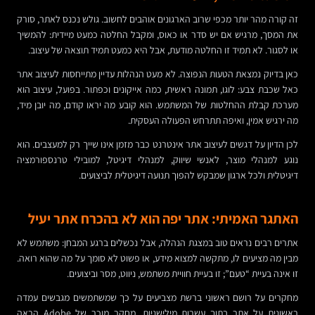
זה קורה מהר יותר מכפי שרוב הארגונים אוהבים לחשוב. גולש נכנס לאתר, סורק
את המסך, מרגיש אם יש סדר או כאוס, ומקבל החלטה כמעט מיידית: להמשיך
או לסגור. לא תמיד זו החלטה מודעת, אבל היא כמעט תמיד תוצאה של עיצוב.
כאן בדיוק נמצאת הטעות הנפוצה. לא מעט הנהלות עדיין מתייחסות לעיצוב אתר
כאל שכבת צבע: לוגו, תמונה ראשית, כמה אייקונים וכפתור. בפועל, עיצוב הוא
מערכת קבלת ההחלטות של המשתמש. הוא קובע מה יראו קודם, מה יובן מיד,
מה ירגיש אמין, ואיפה תתרחש הפעולה העסקית.
לכן הדיון על דגשים לעיצוב אתר אינטרנט כבר מזמן אינו שייך רק למעצבים. הוא
נוגע למנהלי מוצר, לאנשי שיווק, למנהלי דיגיטל, למובילי טרנספורמציה
דיגיטלית ולכל ארגון שמבקש להפוך תנועה דיגיטלית לביצועים.
האתגר האמיתי: אתר יפה הוא לא בהכרח אתר יעיל
אתרים רבים נראים טוב במצגת הנהלה, אבל נכשלים ברגע המבחן: משתמש לא
מבין מה מציעים לו, מתקשה למצוא מידע, או פשוט לא סומך על מה שהוא רואה.
זו אינה בעיית “טעם”; זו בעיית חוויית משתמש, ניווט, מסר וביצועים.
מחקרים על רושם ראשוני ברשת מצביעים על כך שמשתמשים מגבשים עמדה
ראשונית על אתר בתוך עשרות מילישניות. מחקר מוכר של Adobe הראה