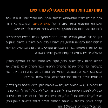
ניווט טוב הוא ניווט שכמעט לא מרגישים
אתר טוב לא דורש מהמשתמש “ללמוד אותו”. הוא מוביל אותו. זו אולי אחת
האבחנות החשובות ביותר בעבודה על
בניית אתרים
: המשתמש לא רוצה
להתרשם מהתחכום של הממשק; הוא רוצה להגיע במהירות למה שחיפש.
כאן המבנה משחק תפקיד מרכזי. מחקרי מעקב עיניים מראים שמשתמשים
סורקים דפים בתבניות חוזרות, בהן דפוס F בדפי תוכן ודפוס Z בדפים שיווקיים
קצרים יותר. המשמעות ברורה: המסרים הקריטיים, היתרונות המרכזיים וקריאות
הפעולה צריכים להופיע במקומות שהעין פוגשת ראשונה.
תפריט הניווט צריך להיות ברור, עקבי ולא עמוס. אם כל מחלקה בארגון
מתעקשת על פריט משלה בתפריט הראשי, נוצר תפריט שלא משרת את
המשתמש אלא את המבנה הפנימי של החברה. זה קורה הרבה יותר מדי
בארגונים גדולים, במיוחד בפרויקטי פורטל, אתרי שירות ואתרי ידע.
גם כפתורי CTA — קריאות לפעולה — דורשים דיוק. הצבע שלהם צריך לבלוט,
אבל לא לצעוק. הטקסט צריך להיות ברור, אבל לא כללי. “שלחו” הוא כפתור
חלש; “קבלו הצעת מחיר” או “קבעו פגישת היכרות” כבר מגדירים ערך. שינויים
קטנים בצבע, במיקום או בנוסח הכפתור יכולים לשפר ביצועים באופן ניכר,
ולעיתים להקפיץ המרות ב-30% ויותר.