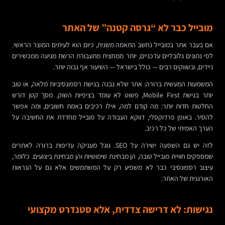
מובייל כבר לא “גרסה קטנה” של האתר
אם בעבר אתר במובייל נחשב התאמה משנית, כיום הוא לעיתים המוצר הראשי.
לפי נתונים גלובליים עדכניים, יותר ממחצית מתעבורת הרשת מגיעה ממכשירים
ניידים, ובשווקים רבים — כולל בישראל — השיעור אף גבוה יותר.
המשמעות המעשית ברורה: אתר שלא נבנה בגישת רספונסיביות מלאה, או טוב
יותר בגישת Mobile First, פשוט לא עומד בציפיות השוק. מסך קטן דורש
החלטות חדות יותר: מה קודם למה, אילו רכיבים באמת חשובים, ומה אפשר
להסיר. באופן פרדוקסלי, דווקא העבודה על מובייל מחדדת את החשיבה על
הערך האמיתי של כל רכיב.
לזה יש גם השפעה ישירה על SEO. גוגל מעניקה עדיפות ברורה לאתרים
שמספקים חוויית מובייל טובה, הן מבחינת שימושיות והן מבחינת ביצועים. כלומר,
עיצוב רספונסיבי כבר לא משפיע רק על המשתמשים אלא גם על הנראות
האורגנית של האתר.
נגישות: לא דרישה צדדית, אלא סטנדרט מקצועי