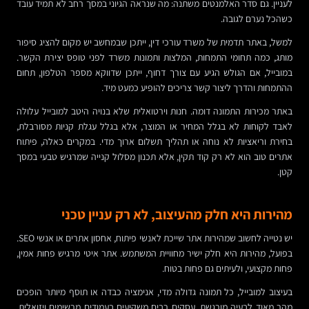
לעניין. גם סדר האלמנטים משתנה: מה שנראה הגיוני במסך רחב לא תמיד עובד
כשהכל נערם לגובה.
למשל, באתר תדמית של משרד עורכי דין, ייתכן שבמחשב יש מקום להציג סיפור
מותג, כמה תחומי התמחות, המלצות ותמונות משרד לפני טופס יצירת הקשר.
במובייל, אם הגולש הגיע עם צורך דחוף, ייתכן שדווקא מספר הטלפון, תחום
ההתמחות והדרך ליצור קשר צריכים להופיע כמעט מיד.
באתר מכירות התמונה דומה. חנות וירטואלית שלא בנויה היטב למובייל עלולה
לאבד לקוחות לא בגלל המחיר או המוצר, אלא בגלל עגלת קניות מסורבלת,
בחירת וריאציות לא נוחה או תהליך תשלום ארוך מדי. במקרים כאלה, פיתוח
אתרים טוב הוא לא רק קוד תקין, אלא תכנון מסלול קנייה שמרגיש טבעי במסך
קטן.
מהירות היא חלק מהעיצוב, לא רק עניין טכני
יש נטייה לחשוב שמהירות אתר שייכת לאנשי פיתוח, אחסון אתרים או אנשי SEO.
בפועל, מהירות היא חלק ישיר מחוויית המשתמש. אתר איטי מרגיש פחות אמין,
פחות מקצועי, ולעיתים גם פחות בטוח.
בעיצוב למובייל, כל תמונה גדולה מדי, אנימציה כבדה או תוסף מיותר הופכים
מהר מאוד לבעיה מורגשת. עסקים רבים משקיעים בעמודים מרשימים ויזואלית,