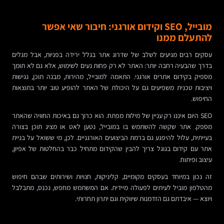
מובייל, SEO וקידום אורגני: חיבור שאי אפשר
להתעלם ממנו
עסקים רבים מגיעים לשלב של שדרוג אתר בגלל ירידה בפניות, אבל מגלים
בדרך שהבעיה רחבה יותר: האתר לא רק פחות נעים לשימוש, אלא גם לא תומך
מספיק בקידום אתרים אורגני. התאמה למובייל, מהירות, מבנה תוכן, נגישות
ויציבות טכנית משפיעים גם על היכולת של האתר להופיע טוב יותר בתוצאות
החיפוש.
SEO היום איננו רק עניין של מילות מפתח. הוא כרוך גם באיכות החוויה שהאתר
מספק. אתר שקשה להשתמש בו במובייל, נטען לאט או מציג תוכן בצורה
בעייתית, עלול להיפגע גם ברמת הביצועים האורגניים. לכן, מי ששואל על בניית
אתר עם קידום בגוגל צריך להבין שהקידום מתחיל כבר בהחלטות של אפיון,
עיצוב ופיתוח.
זה נכון במיוחד בעסקים מקומיים, קליניקות, חנויות ושירותים שבהם חיפוש
מהטלפון מוביל לעיתים לפעולה מיידית. אם המשתמש מחפש, נכנס, מתבלבל
ויוצא — איבדתם גם הזדמנות שיווקית וגם יתרון תחרותי.