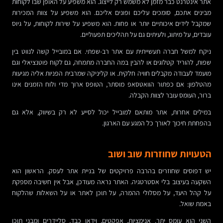
אתר אינטרנט כבר מזמן לא משמש רק לייצוג. הוא משפיע על האופן שבו לקוחות
מבינים אתכם, סומכים עליכם ופונים אליכם. הוא משפיע על צוות המכירות
שמקבל לידים איכותיים יותר או פחות. הוא משפיע על שירות לקוחות, על גיוס
עובדים, על מיתוג, ולעיתים גם על תהליכים תפעוליים.
ניקח למשל חברה תעשייתית עם אתר רב-שפתי. אם במובייל קשה לנווט בין
שפות, להוריד קטלוגים או להבין במה החברה מתמחה, גם לקוח פוטנציאלי וגם
מועמד לעבודה מקבלים חוויה חלקית. או קליניקה שמרבית הפניות אליה מגיעות
מהטלפון: אם כפתור הוואטסאפ מוסתר, הטופס ארוך מדי ולוח הזמנים אינו
ברור, העומס עובר לצוות הקבלה.
במילים אחרות, אתר מותאם למובייל יכול לסייע לא רק בשיווק, אלא גם
בהפחתת חיכוך לאורך כל המגע עם הארגון.
הטעויות שחוזרות שוב ושוב
יש דפוסים שחוזרים בהרבה פרויקטים של בניית אתר לעסק. הראשון הוא
השקעה בעיצוב בלי אסטרטגיה. האתר נראה מעודכן, אבל אין חשיבה מספקת
על קהל היעד, על מסלולי ההמרה, על תוכן לאתר או על השאלות שהלקוח
באמת שואל.
השני הוא עומס יתר. אנימציות, אפקטים, וידאו כבד, סליידרים ומבני תוכן