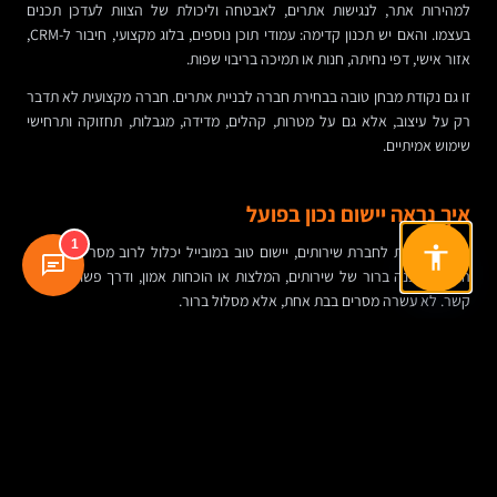
למהירות אתר, לנגישות אתרים, לאבטחה וליכולת של הצוות לעדכן תכנים
בעצמו. והאם יש תכנון קדימה: עמודי תוכן נוספים, בלוג מקצועי, חיבור ל-CRM,
אזור אישי, דפי נחיתה, חנות או תמיכה בריבוי שפות.
זו גם נקודת מבחן טובה בבחירת חברה לבניית אתרים. חברה מקצועית לא תדבר
רק על עיצוב, אלא גם על מטרות, קהלים, מדידה, מגבלות, תחזוקה ותרחישי
שימוש אמיתיים.
איך נראה יישום נכון בפועל
1
באתר תדמית לחברת שירותים, יישום טוב במובייל יכלול לרוב מסר חד בראש
העמוד, מבנה ברור של שירותים, המלצות או הוכחות אמון, ודרך פשוטה ליצור
קשר. לא עשרה מסרים בבת אחת, אלא מסלול ברור.
בבניית אתר מכירות, המיקוד יהיה ברשימות מוצרים נוחות לגלילה, פילטרים
שמישים, עמוד מוצר נקי, תמונות מותאמות, שקיפות לגבי משלוח והחזרות,
ותשלום שלא מכביד על המשתמש.
בדף נחיתה לקמפיין, כל הסחות הדעת המיותרות צריכות לרדת. אם הגולש הגיע
ממודעה, הוא לא צריך לחפש מה לעשות. הוא צריך להבין מהר אם ההצעה
רלוונטית לו, ולבצע פעולה בלי מאמץ.