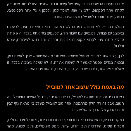
אחת הטעויות הנפוצות בפרויקטים של עיצוב ובניית אתרים היא לחשוב שמספיק
לקחת אתר דסקטופ, “לכווץ” אותו למסך קטן, ולסמן וי על אתר רספונסיבי.
בפועל, אתר מותאם למובייל דורש חשיבה אחרת.
הגולש במובייל לא מתנהג כמו הגולש במחשב. הוא נמצא בתנועה, לפעמים
באמצע יום עבודה, לפעמים עם חיבור חלש, לפעמים ביד אחת בלבד. הוא פחות
סבלני, פחות פנוי לקרוא טקסטים ארוכים, והרבה יותר רגיש לעיכובים, עומס
ובלבול.
לכן, עיצוב אתר למובייל מתחיל משאלה פשוטה: מה המשתמש צריך לעשות כאן,
ובכמה צעדים אפשר לאפשר לו לעשות את זה. זו לא שאלה עיצובית בלבד. זו
שאלת אפיון אתר, היררכיית מידע, תוכן, מהירות, נגישות ויחס המרה.
מה באמת כולל עיצוב אתר למובייל
כשמדברים על אתר מותאם למובייל, רבים חושבים קודם על העיצוב הוויזואלי. זה
חשוב, אבל זה רק חלק מהתמונה. אתר טוב למובייל משלב בין מראה נקי לבין
תכנון מדויק של הדרך שהגולש עובר.
במקרים רבים, המשמעות היא כותרות קצרות וברורות יותר, אזורי לחיצה גדולים,
תפריט פשוט, היררכיית תוכן חדה, שדות טופס מינימליים, ותוכן שמגיע מהר