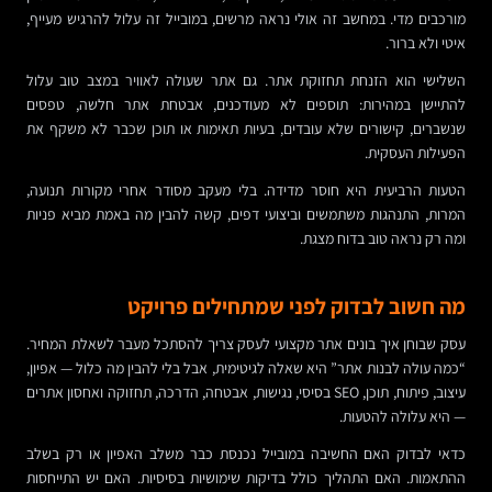
מורכבים מדי. במחשב זה אולי נראה מרשים, במובייל זה עלול להרגיש מעייף,
איטי ולא ברור.
השלישי הוא הזנחת תחזוקת אתר. גם אתר שעולה לאוויר במצב טוב עלול
להתיישן במהירות: תוספים לא מעודכנים, אבטחת אתר חלשה, טפסים
שנשברים, קישורים שלא עובדים, בעיות תאימות או תוכן שכבר לא משקף את
הפעילות העסקית.
הטעות הרביעית היא חוסר מדידה. בלי מעקב מסודר אחרי מקורות תנועה,
המרות, התנהגות משתמשים וביצועי דפים, קשה להבין מה באמת מביא פניות
ומה רק נראה טוב בדוח מצגת.
מה חשוב לבדוק לפני שמתחילים פרויקט
עסק שבוחן איך בונים אתר מקצועי לעסק צריך להסתכל מעבר לשאלת המחיר.
“כמה עולה לבנות אתר” היא שאלה לגיטימית, אבל בלי להבין מה כלול — אפיון,
עיצוב, פיתוח, תוכן, SEO בסיסי, נגישות, אבטחה, הדרכה, תחזוקה ואחסון אתרים
— היא עלולה להטעות.
כדאי לבדוק האם החשיבה במובייל נכנסת כבר משלב האפיון או רק בשלב
ההתאמות. האם התהליך כולל בדיקות שימושיות בסיסיות. האם יש התייחסות