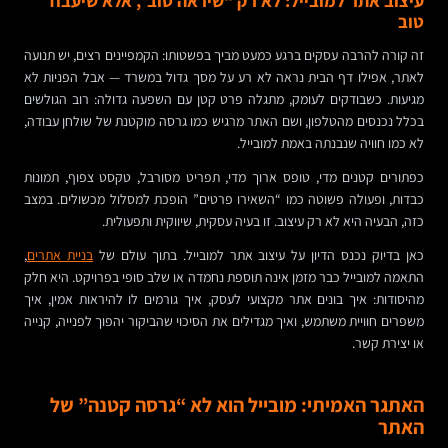
עיצוב אתר למובייל: לא רק “שיראה טוב”, אלא שיעבוד
טוב
זה קורה להרבה עסקים ברגע כמעט מביך בפשטותו: הקמפיינים רצים, יש תנועה
לאתר, אפילו דף הבית נראה לא רע על מסך גדול במשרד — אבל הפניות לא
מגיעות. כשבודקים לעומק, מתגלה פרט קטן עם השפעה גדולה: רוב הגולשים
בכלל נכנסים מהטלפון, ושם האתר מרגיש כמו גרסה מוקטנת של שולחן עבודה,
לא כמו חוויה שנבנתה באמת למובייל.
כפתורים קטנים מדי, טופס ארוך מדי, תפריט מסורבל, טקסט צפוף, תמונות
כבדות, ופעולה פשוטה כמו “השאירו פרטים” הופכת למסלול מכשולים. במצב
כזה, הבעיה היא לא רק עיצוב. זו בעיה עסקית, שיווקית ותפעולית.
כאן בדיוק נכנס הדיון על עיצוב אתר למובייל. בתוך עולם של
בניית אתרים
,
התאמה למובייל כבר מזמן אינה תוספת נחמדה או שלב סופי בפרויקט. היא חלק
מהיסודות: איך בונים אתר מקצועי לעסק, איך גורמים לו להיראות אמין, איך
משפרים חוויית משתמש, ואיך מגדילים את הסיכוי שהביקור יהפוך לפנייה, קנייה
או יצירת קשר.
האתגר האמיתי: מובייל הוא לא “גרסה קטנה” של
האתר