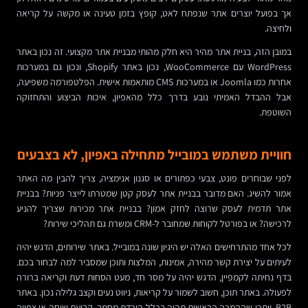
אך בפועל יוצרים אתר שנפתח לאט, קופץ בזמן טעינה או מקשה על קריאה
ולחיצה.
במובן הזה, בניית אתר מהיר היא חלק מהותי מבניית אתר מקצועי. זה נכון באתר
WordPress עם WooCommerce, נכון באתר Shopify, ונכון גם במערכות
אחרות כמו Joomla או במערכות CMS מותאמות אישית. הפלטפורמה משפיעה,
אבל ההבדל האמיתי נובע בדרך כלל מהאפיון, איכות הביצוע והתחזוקה
השוטפת.
חוויית משתמש במובייל מתחילה באפיון, לא בצבעים
לפני שבוחרים פונט, צבעי כפתורים או סגנון אנימציה, צריך להבין מה האתר
אמור להשיג. האם מדובר בבניית אתר לעסק קטן שמטרתו לייצר פניות? בבניית
אתר תדמית לעסק שרוצה לחזק אמון? בבניית אתר מכירות שצריך להניע
לרכישה? או בפורטל לקוחות שמחובר ל-CRM ומשרת גם תהליכי שירות?
לכל אחד מהתרחישים האלה יש היגיון שונה במובייל. באתר שירותים, הדגש יהיה
לעיתים על יצירת קשר מהירה, אמינות, המלצות ותוכן שמסביר למה לבחור בכם.
בדף נחיתה לקמפיין, הדגש יהיה על מסר חד, מעט הסחות דעת וקריאה ברורה
לפעולה. באתר תוכן, חשוב לשמור על קריאות, ניווט נעים וקצב גלילה נכון. באתר
B2B, ייתכן שההמרה הראשית תהיה בכלל הורדת מסמך, קביעת שיחה או צפייה