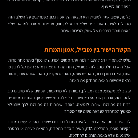
בפתרונות לפי ענף.
כלומר, עיצוב אתר למובייל הוא תוצאה של אפיון נכון. כשמדלגים על השלב הזה,
מקבלים לעיתים אתר יפה שלא מביא לקוחות, או אתר מסודר למראה שלא
באמת תומך בצרכים של שיווק, מכירות ושירות.
הקשר הישיר בין מובייל, אמון והמרות
גולש לא תמיד יודע להסביר למה אתר מסוים “מרגיש לו נכון” ואתר אחר פחות.
אבל הוא בהחלט מגיב לזה. במובייל, התחושה הזו נוצרת מהר: האם קל להבין מי
אתם, האם התוכן ברור, האם יש עומס, האם יש עקביות, האם הטופס עובד, והאם
נראה שמישהו באמת מתחזק את האתר.
עיצוב לא מקצועי, מבנה מבולגן, תמונות לא מותאמות, טפסים שלא מגיבים טוב
למסך מגע או תוכן שנקטע באמצע — כל אלה מחלישים אמון. באתרים מסחריים
רבים זה מתורגם ישירות לנטישה. באתרי שירותים זה מתורגם לכך שהגולש
ממשיך למתחרה שנראה פשוט יותר מסודר.
לכן, שיפור יחס המרה במובייל אינו מתחיל בהכרח בשינוי דרמטי. לפעמים מדובר
בקיצור טופס, בהבלטת CTA, בשיפור סדר המסרים, בהאצת טעינה או בהסרת
אלמנטים שלא באמת תורמים להחלטה.