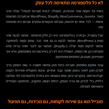
לא כל פלטפורמה מתאימה לכל עסק
בשיח על הקמת אתר אינטרנט, השאלה “באיזו מערכת לבנות?” עולה מהר
מאוד. WordPress, Shopify, WooCommerce, Joomla או מערכת מותאמת
אישית — לכל אחת יש יתרונות, מגבלות והקשרים עסקיים שבהם היא מתאימה
יותר.
אבל במובייל, הבחירה בפלטפורמה היא רק חלק מהסיפור. אפשר לבנות אתר
מצוין ב-WordPress, ואפשר לבנות בו גם אתר כבד, עמוס וקשה לתחזוקה.
אפשר להקים חנות יעילה ב-Shopify, ואפשר גם ליצור חוויה גנרית שלא
משרתת נכון את המותג. השאלה היא לא רק באיזו מערכת משתמשים, אלא איך
מאפיינים, מעצבים, מפתחים ומתחזקים.
עבור עסקים מסוימים, מערכת ניהול תוכן גמישה חשובה כי צוות השיווק צריך
לעדכן תוכן לאתר באופן שוטף. עבור אחרים, יציבות תפעולית ומהירות הקמה
יקבלו עדיפות. במקרים רבים, אחת הטעויות היא בחירת פלטפורמה לפי המלצה
כללית, בלי לבדוק את צרכי העסק, יכולות הצוות, התקציב, התחזוקה העתידית
והשאיפות לצמיחה.
מובייל הוא גם שירות לקוחות, גם מכירות, גם תפעול