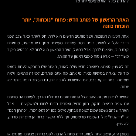
להרגיש כאילו הוא מתאמץ יותר מדי.
האתר הראשון של מותג חדש: פחות "נוכחות", יותר
הוכחת כוונה
אחת הטעויות הנפוצות אצל מותגים חדשים היא להתייחס לאתר כאל שלב טכני
בדרך לעלייה לאוויר. בונים כמה עמודים, מעצבים מסך בית מרשים, מוסיפים
קצת תוכן, ויוצאים לדרך. אבל בפועל, האתר הראשון הוא לרוב לא "כרטיס ביקור
משודרג" — אלא ניסוח פומבי ראשון של המותג.
זה לא עניין סמנטי. כשמותג חדש עולה לאוויר, האתר שלו מתבקש לענות כמעט
מיד על שאלות בסיסיות מאוד: מי אתם, מה אתם פותרים, למי זה מתאים, ולמה
שמישהו יבחר דווקא בכם. אם התשובות לא ברורות, גם העיצוב היפה ביותר לא
יעזור.
אפשר לראות את זה היטב אצל סטארטאפים בתחילת הדרך. לעיתים הם מגיעים
עם שפה פנימית חזקה, חזון מדויק ומסרים חדים לצוות ולמשקיעים — אבל
האתר שלהם נשמע עמום לצופה מבחוץ. מילים כמו "פלטפורמה", "פתרון חכם"
או "חדשנות" אולי נשמעות מרשימות, אך ללא הקשר ברור הן מייצרות מרחק,
לא עניין.
במובן הזה, עיצוב אתר למותג חדש מתחיל הרבה לפני בחירת צבעים, פונטים או