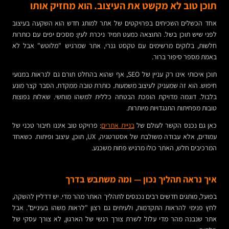
תוכן טוב לא מקשט את העיצוב. הוא מחזיק אותו
אחד הכשלים השכיחים בפרויקטים של אתר למותג חדש הוא השקעה בעיצוב
לפני שיש תוכן בשל. התוצאה כמעט תמיד ניכרת לעין: מסכים יפים עם כותרות
חלשות, בלוקים מרשימים עם טקסט גנרי, אתר שמרגיש "מלוטש" אבל לא
באמת מספר סיפור ברור.
תוכן איכותי אינו רק עניין של SEO, אף שהוא בהחלט תורם גם לנראות במנועי
חיפוש. הוא זה שמעניק לעיצוב משמעות. כותרת טובה ממקדת. הסבר קצר מונע
בלבול. דוגמה מדויקת הופכת הבטחה כללית למשהו מוחשי. שאלות נפוצות
טובות מפחיתות התנגדויות מיותרות.
כאן גם נכנס הקשר לעולם של
בניית אתרים
: פרויקט טוב איננו חיבור טכני של
עמודים, אלא עבודה משולבת של אסטרטגיה, UX, תוכן, עיצוב ופיתוח. כשאחד
המרכיבים חלש, האתר כולו מרגיש פחות משכנע.
איך נראה תהליך נכון — ומה משתבש בדרך
בפועל, מותגים חדשים רבים נכנסים לתהליך האתר מהר מדי. יש דדליין להשקה,
לחץ פנימי להראות התקדמות, ולעיתים גם רצון "לראות משהו בעיניים". אבל
אתר שנבנה מהר מדי עלול לשרת צורך רגשי של הארגון, לא צורך עסקי של