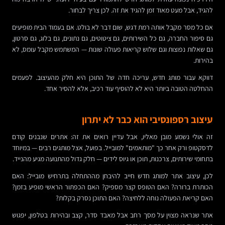
להגיד, אבל מעט מאוד זמן להגיד את זה. לכן צריך לבחור.
אם כל מסר מקבל אותה רמת דגש, שום דבר לא בולט. אם בעמוד הבית מופיעים
גם סיפור החברה, גם כל השירותים, גם ציטוטים, גם נתונים, גם בלוג, גם סרטון,
גם שאלות נפוצות וגם שלוש קריאות פעולה שונות — המשתמש מקבל עומס, לא
בהירות.
דווקא עבור מותג חדש, עריכה חדה של התוכן היא חלק מהעיצוב. לפעמים
ההחלטה הטובה ביותר היא לא להוסיף עוד רכיב, אלא להסיר אחד.
עיצוב רספונסיבי הוא כבר לא יתרון
זה אולי נשמע מובן מאליו, אבל עדיין רואים את זה: אתרים שנבנים קודם
לדסקטופ ורק אחר כך "מותאמים" למובייל. בפועל, אצל מותגים רבים — במיוחד
בתחומי שירותים, צרכנות, תוכן או גיוס לידים — חלק גדול מהתנועה מגיע מהנייד.
לכן, עיצוב אתר למותג חדש חייב להיבחן מההתחלה בתרחיש מובייל: האם
הכותרת ברורה? האם הטופס קצר מספיק? האם הכפתור הראשי מופיע בזמן?
האם קריאת הפעולה נוחה ללחיצה? האם התוכן נסרק בקלות?
אתר שנראה מצוין על מסך רחב אבל מאבד סדר, קצב ובהירות בטלפון, יפגוש