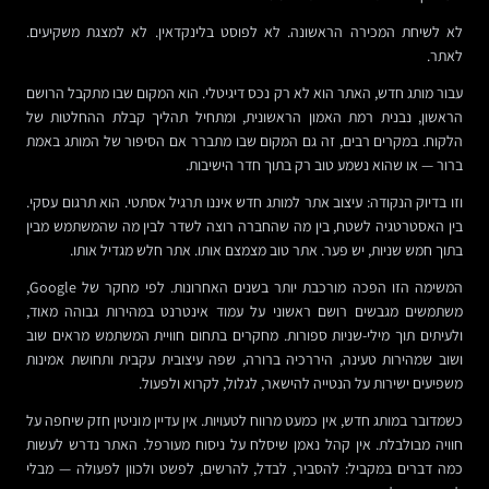
לא לשיחת המכירה הראשונה. לא לפוסט בלינקדאין. לא למצגת משקיעים.
לאתר.
עבור מותג חדש, האתר הוא לא רק נכס דיגיטלי. הוא המקום שבו מתקבל הרושם
הראשון, נבנית רמת האמון הראשונית, ומתחיל תהליך קבלת ההחלטות של
הלקוח. במקרים רבים, זה גם המקום שבו מתברר אם הסיפור של המותג באמת
ברור — או שהוא נשמע טוב רק בתוך חדר הישיבות.
וזו בדיוק הנקודה: עיצוב אתר למותג חדש איננו תרגיל אסתטי. הוא תרגום עסקי.
בין האסטרטגיה לשטח, בין מה שהחברה רוצה לשדר לבין מה שהמשתמש מבין
בתוך חמש שניות, יש פער. אתר טוב מצמצם אותו. אתר חלש מגדיל אותו.
המשימה הזו הפכה מורכבת יותר בשנים האחרונות. לפי מחקר של Google,
משתמשים מגבשים רושם ראשוני על עמוד אינטרנט במהירות גבוהה מאוד,
ולעיתים תוך מילי-שניות ספורות. מחקרים בתחום חוויית המשתמש מראים שוב
ושוב שמהירות טעינה, היררכיה ברורה, שפה עיצובית עקבית ותחושת אמינות
משפיעים ישירות על הנטייה להישאר, לגלול, לקרוא ולפעול.
כשמדובר במותג חדש, אין כמעט מרווח לטעויות. אין עדיין מוניטין חזק שיחפה על
חוויה מבולבלת. אין קהל נאמן שיסלח על ניסוח מעורפל. האתר נדרש לעשות
כמה דברים במקביל: להסביר, לבדל, להרשים, לפשט ולכוון לפעולה — מבלי