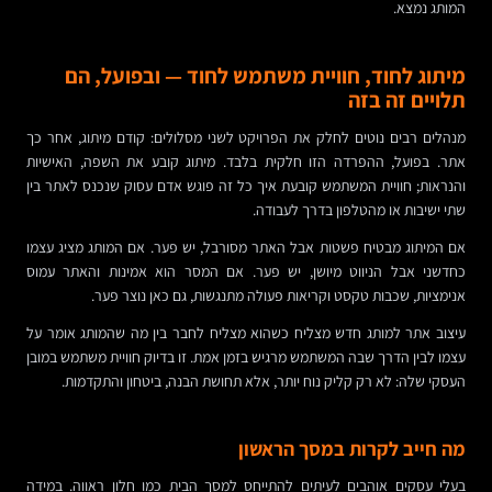
המותג נמצא.
מיתוג לחוד, חוויית משתמש לחוד — ובפועל, הם
תלויים זה בזה
מנהלים רבים נוטים לחלק את הפרויקט לשני מסלולים: קודם מיתוג, אחר כך
אתר. בפועל, ההפרדה הזו חלקית בלבד. מיתוג קובע את השפה, האישיות
והנראות; חוויית המשתמש קובעת איך כל זה פוגש אדם עסוק שנכנס לאתר בין
שתי ישיבות או מהטלפון בדרך לעבודה.
אם המיתוג מבטיח פשטות אבל האתר מסורבל, יש פער. אם המותג מציג עצמו
כחדשני אבל הניווט מיושן, יש פער. אם המסר הוא אמינות והאתר עמוס
אנימציות, שכבות טקסט וקריאות פעולה מתנגשות, גם כאן נוצר פער.
עיצוב אתר למותג חדש מצליח כשהוא מצליח לחבר בין מה שהמותג אומר על
עצמו לבין הדרך שבה המשתמש מרגיש בזמן אמת. זו בדיוק חוויית משתמש במובן
העסקי שלה: לא רק קליק נוח יותר, אלא תחושת הבנה, ביטחון והתקדמות.
מה חייב לקרות במסך הראשון
בעלי עסקים אוהבים לעיתים להתייחס למסך הבית כמו חלון ראווה. במידה