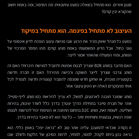
סגנון איורים. הוא מתחיל בשאלה כמעט עיתונאית: מה הסיפור, ומה באמת חשוב
שהקורא יבין קודם?
העיצוב לא מתחיל בפיגמה. הוא מתחיל במיקוד
כמעט כל מנהל שיווק מכיר את הרגע שבו פגישת עיצוב הופכת לדיון אינסופי על
גווני כחול. אבל הדיון המשמעותי באמת מגיע קודם: מהו המסר המרכזי של
המותג, ומהי הפעולה שהאתר אמור לייצר.
האם מדובר במותג B2B שצריך לבנות אמינות ולהוביל לפגישת היכרות? האם זה
מותג צרכני שצריך לייצר תשוקה ורכישה מהירה? האם זו חברה חדשה
בקטגוריה מוכרת, או שחקן חדש שמנסה להסביר קטגוריה חדשה לגמרי? לכל
אחד מהמקרים האלה יש היגיון עיצובי אחר.
מותג שמוכר תוכנה לארגונים, למשל, לא צריך להיראות כמו מותג לייף-סטייל.
אתר של חברת סייבר בתחילת הדרך יצטרך בדרך כלל לשדר יציבות, בהירות
ושליטה. לעומת זאת, מותג D2C בתחום התזונה או הטיפוח יכול להרשות לעצמו
שפה רגשית, צבעונית וחווייתית יותר — כל עוד הוא לא מאבד בהירות בדרך.
זו נקודה שכדאי להתעכב עליה: אתר טוב לא "נראה יפה" באופן כללי. הוא
נראה נכון ביחס לקהל, למסר, למחיר, לרמת הסיכון של הלקוח ולשלב שבו