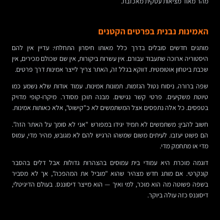
מהר מאוד מציאות עסקית מאכזבת.
האמינות נבנית בפרטים הקטנים
מותגים חדשים סובלים בדרך כלל מאותו חיסרון התחלתי: עדיין אין להם
היסטוריה ארוכה שתעבוד עבורם. אין עשרות ביקורות, אין שם שכולם מכירים, אין
שכבת ביטחון אוטומטית. דווקא בגלל זה, האתר צריך לייצר אמינות דרך פרטים.
שפה ברורה. ניסוח נטול הגזמות. תמונות אמינות. עמוד אודות שלא נשמע כמו
טיוטת משקיעים. פרטי קשר נגישים. מבנה תוכן מסודר. מיקרו-קופי מדויק
בטפסים. כל אלה נתפסים אצל המשתמשים לא כ"קישוט", אלא כאותות אמינות.
חשוב להבין: משתמשים לא תמיד יגידו במפורש "אני לא סומך על האתר הזה".
הם פשוט יעזבו. לעיתים משום שמשהו הרגיש להם לא מגובש, מהיר מדי, עמוס
מדי או מתחמק מדי.
דוגמה מוכרת היא עמודי בית עמוסים בהצהרות גדולות אבל דלים בהסבר
קונקרטי. אם מותג חדש מצהיר שהוא "מוביל את המהפכה", אך לא מסביר
בשפה פשוטה מה הוא מוכר, למי ואיך — הוא מייצר דיסוננס. בעולם הדיגיטלי,
דיסוננס כזה עולה ביוקר.