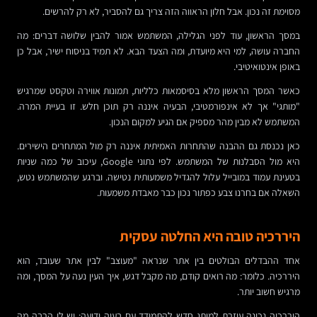
מסוימת זה נכון. אבל חלון הראווה הזה צריך גם להסביר, לא רק להרשים.
במסך הראשון, עוד לפני הגלילה, המשתמש אמור להבין שלושה דברים: מה
החברה עושה, למי היא מיועדת, ומה הצעד הבא. לא תמיד בניסוח ישיר, אבל כן
באופן אינטואיטיבי.
כאשר המסך הראשון מלא בסיסמאות כלליות, תמונות אווירה וטקסט שמרגיש
"מותגי" אך לא אינפורמטיבי, הבעיה איננה רק תוכן חלש. זו בעיית המרה.
המשתמש לא מבין מהר מספיק אם הגיע למקום הנכון.
כאן נכנסת גם ההבנה שהתחרות האמיתית איננה רק מול המתחרים הישירים.
היא מול הסבלנות של המשתמש. לפי נתוני Google, עיכוב של כמה שניות
בטעינת עמוד במובייל עלול להגדיל משמעותית נטישה. וברגע שהמשתמש נטש,
השאלה אם בחרנו צבע כפתור נכון כבר מאבדת משמעות.
היררכיה טובה היא החלטה עסקית
אחד ההבדלים הבולטים בין אתר שנראה "מעוצב" לבין אתר שעובד, הוא
היררכיה. כלומר: מה רואים קודם, מה מקבל דגש, איך העין נעה על המסך, ומה
מרגיש חשוב יותר.
היררכיה נכונה עוזרת למותג חדש להתמודד עם בעיה ידועה: יש לו הרבה מה