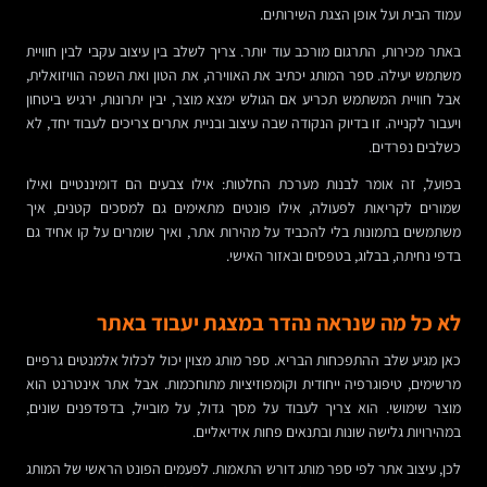
עמוד הבית ועל אופן הצגת השירותים.
באתר מכירות, התרגום מורכב עוד יותר. צריך לשלב בין עיצוב עקבי לבין חוויית
משתמש יעילה. ספר המותג יכתיב את האווירה, את הטון ואת השפה הוויזואלית,
אבל חוויית המשתמש תכריע אם הגולש ימצא מוצר, יבין יתרונות, ירגיש ביטחון
ויעבור לקנייה. זו בדיוק הנקודה שבה עיצוב ובניית אתרים צריכים לעבוד יחד, לא
כשלבים נפרדים.
בפועל, זה אומר לבנות מערכת החלטות: אילו צבעים הם דומיננטיים ואילו
שמורים לקריאות לפעולה, אילו פונטים מתאימים גם למסכים קטנים, איך
משתמשים בתמונות בלי להכביד על מהירות אתר, ואיך שומרים על קו אחיד גם
בדפי נחיתה, בבלוג, בטפסים ובאזור האישי.
לא כל מה שנראה נהדר במצגת יעבוד באתר
כאן מגיע שלב ההתפכחות הבריא. ספר מותג מצוין יכול לכלול אלמנטים גרפיים
מרשימים, טיפוגרפיה ייחודית וקומפוזיציות מתוחכמות. אבל אתר אינטרנט הוא
מוצר שימושי. הוא צריך לעבוד על מסך גדול, על מובייל, בדפדפנים שונים,
במהירויות גלישה שונות ובתנאים פחות אידיאליים.
לכן, עיצוב אתר לפי ספר מותג דורש התאמות. לפעמים הפונט הראשי של המותג