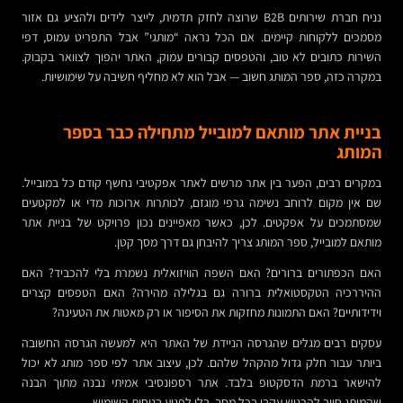
נניח חברת שירותים B2B שרוצה לחזק תדמית, לייצר לידים ולהציע גם אזור
מסמכים ללקוחות קיימים. אם הכל נראה “מותגי” אבל התפריט עמוס, דפי
השירות כתובים לא טוב, והטפסים קבורים עמוק, האתר יהפוך לצוואר בקבוק.
במקרה כזה, ספר המותג חשוב — אבל הוא לא מחליף חשיבה על שימושיות.
בניית אתר מותאם למובייל מתחילה כבר בספר
המותג
במקרים רבים, הפער בין אתר מרשים לאתר אפקטיבי נחשף קודם כל במובייל.
שם אין מקום לרוחב נשימה גרפי מוגזם, לכותרות ארוכות מדי או למקטעים
שמסתמכים על אפקטים. לכן, כאשר מאפיינים נכון פרויקט של בניית אתר
מותאם למובייל, ספר המותג צריך להיבחן גם דרך מסך קטן.
האם הכפתורים ברורים? האם השפה הוויזואלית נשמרת בלי להכביד? האם
ההיררכיה הטקסטואלית ברורה גם בגלילה מהירה? האם הטפסים קצרים
וידידותיים? האם התמונות מחזקות את הסיפור או רק מאטות את הטעינה?
עסקים רבים מגלים שהגרסה הניידת של האתר היא למעשה הגרסה החשובה
ביותר עבור חלק גדול מהקהל שלהם. לכן, עיצוב אתר לפי ספר מותג לא יכול
להישאר ברמת הדסקטופ בלבד. אתר רספונסיבי אמיתי נבנה מתוך הבנה
שהמותג חייב להרגיש עקבי בכל מסך, בלי לפגוע בנוחות השימוש.