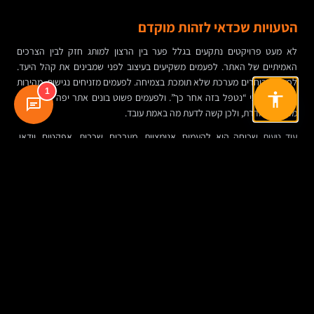
הטעויות שכדאי לזהות מוקדם
לא מעט פרויקטים נתקעים בגלל פער בין הרצון למותג חזק לבין הצרכים
האמיתיים של האתר. לפעמים משקיעים בעיצוב לפני שמבינים את קהל היעד.
לפעמים בוחרים מערכת שלא תומכת בצמיחה. לפעמים מזניחים נגישות, מהירות
1
או אבטחה כי “נטפל בזה אחר כך”. ולפעמים פשוט בונים אתר יפה שלא כולל
מדידה מסודרת, ולכן קשה לדעת מה באמת עובד.
עוד טעות שכיחה היא להעמיס. אנימציות, מעברים, שכבות, אפקטים, וידאו,
אייקונים, גרדיאנטים — הכול בשם החוויה. אבל חוויה דיגיטלית טובה היא לא
בהכרח זו שעושה הכי הרבה, אלא זו שעוזרת למשתמש להגיע מהר למה שהוא
צריך, בלי חיכוך מיותר.
גם תחזוקת אתר היא חלק מהסיפור. אתר שנבנה לפי ספר מותג אבל מוזנח
טכנית יאבד אמינות. עדכונים, גיבויים, אבטחה, בדיקת טפסים, שיפור מהירות,
טיפול בתקלות ותוכן עדכני — כל אלה הם חלק מהמיתוג בפועל, גם אם הם לא
מופיעים במסמך הקריאייטיב.
איך לבחור חברה לבניית אתרים כשיש ספר מותג
קיים