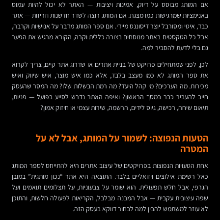
אם המותג מבוסס על דיוק, אמינות ויציבות — האתר לא יכול להיות עמוס
באנימציות שמרגישות כמו מצגת. אם המותג רוצה לשדר חדשנות וזריזות — אתר
כבד, איטי ומסורבל יוצר דיסוננס מיידי. אם ספר המותג מדבר על אנושיות וקרבה,
אבל כל הטקסטים באתר מנוסחים בצורה כללית וקרה, הקורא מרגיש את הפער
גם בלי לדעת להסביר למה.
לכן, לפני שמתחילים פרויקט של בניית אתרים או שדרוג אתר קיים, צריך לקרוא
את ספר המותג לא כמו מעצב בלבד, אלא כמו איש מוצר, איש שיווק ואיש
מכירות. מה הערכים? מי קהל היעד? מה רמת הבשלות שלו? מה המסר שהעסק
חייב להעביר כבר במסך הראשון? ואיפה האתר נדרש לסייע בפועל — פניות,
תיאום שיחה, רכישה, גיוס לידים, הרשמה, שירות עצמי או חיזוק אמון?
הטעות הנפוצה: לשמור על המותג, אבל לא על
המטרה
אחת הטעויות הנפוצות בפרויקטים של עיצוב אתרים היא להתייחס לספר המותג
כאל רשימת אילוצים ויזואליים בלבד. התוצאה היא אתר “נכון מותגית” במובן
הגרפי, אבל חלש תפעולית. הוא שומר על צבעוניות, על תצלומים תואמים ועל
שפה עיצובית עקבית — אבל המבנה מבלבל, הקריאות לפעולה חלשות, והתוכן
לא עוזר למשתמש להבין למה לבחור דווקא בעסק הזה.