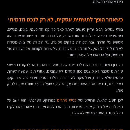
ביום שאחרי ההשקה.
כשאתר הופך לתשתית עסקית, לא רק לנכס תדמיתי
בעלי עסקים רבים עדיין ניגשים לאתר כאל פרויקט חד-פעמי. בונים, מעלים,
וממשיכים הלאה. אבל אתר טוב משפיע על הרבה יותר מפניות חדשות. הוא
משפיע על הדרך שבה לקוחות בודקים אמינות, על היכולת של צוות מכירות
לשלוח לינק רלוונטי, על תהליכי גיוס עובדים, על שירות לקוחות, על העבודה מול
שותפים, ועל הנראות של העסק בשוק.
זה נכון במיוחד בחברות שגדלות. אתר שלא מתעדכן נהפך מהר לנקודת חולשה:
שירותים שכבר לא מוצגים נכון, מסרים לא עקביים, אזורי תוכן שקשה לערוך,
טפסים שלא עובדים, אנליטיקה לא ברורה, ותלות בספק חיצוני לכל שינוי קטן.
במצב כזה, גם אם ספר המותג מבריק, הביצוע בפועל פוגע במותג במקום לחזק
אותו.
לכן חשוב לראות פרויקט של
בניית אתרים
כפרויקט מערכתי. הוא יושב על
הצטלבות של מיתוג, שיווק, מכירות, תוכן, טכנולוגיה ושירות. כשאחד מהחלקים
האלו מוזנח, האתר מרגיש לא שלם.