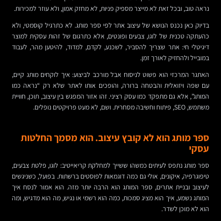
נראה טוב, ובכל זאת לא מייצר מספיק פניות, לא מחזק אמון, ולא עוזר למכירות.
בדיוק כאן נכנס הנושא של עיצוב אתר לפי ספר מותג. לא כתרגיל קוסמטי, ולא
כהעתקה טכנית של לוגו, צבעים ופונטים, אלא כתרגום של זהות עסקית למוצר
דיגיטלי חי: אתר שצריך להסביר, לשכנע, לקדם, למדוד, להיטען מהר, לעבוד
במובייל ולהחזיק לאורך זמן.
האתגר המרכזי הוא פשוט לניסוח אבל מורכב לביצוע: איך לוקחים מותג קיים,
עם שפה ויזואלית והבטחה ברורה, והופכים אותו לאתר שלא רק “נראה כמו
המותג”, אלא גם מתפקד כמו עסק רציני. זהו אזור המפגש בין עיצוב, תוכן, חוויית
משתמש, SEO, פיתוח וחשיבה מסחרית. ושם, לא מעט פרויקטים נופלים.
ספר מותג הוא לא קובץ עיצוב. הוא מסמך החלטות
עסקי
ספר מותג נתפס לעיתים כמשהו ששייך למחלקת קריאייטיב: לוגו, פלטת צבעים,
טיפוגרפיה, איקונים, אולי גם כמה דוגמאות לפוסטים ברשתות. בפועל, כשניגשים
לעיצוב ובניית אתרים, ספר המותג הוא הרבה יותר מזה. הוא אמור לנסח איך
המותג נשמע, איך הוא מציג סמכות, כמה הוא רשמי או נגיש, מה הוא מדגיש, ומה
הוא לא מוכן לשדר.