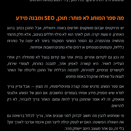
מה ספר המותג לא פותר: תוכן, SEO ומבנה מידע
יש פרויקטים שבהם מושקעים חודשים בשפה ויזואלית, אבל התוכן נכתב ברגע
האחרון. זו טעות יקרה. תוכן לאתר הוא לא מילוי חללים בעיצוב, אלא חלק מהותי
מהחוויה ומההמרה. גם הספר המותגי המוקפד ביותר לא יפצה על כותרות
כלליות, טקסטים מנופחים או דפים שלא נותנים תשובות אמיתיות.
זה נכון גם לקידום אתרים. בניית אתר עם קידום בגוגל לא מתחילה רק אחרי
העלייה לאוויר. היא קשורה לאפיון אתר, למבנה כותרות, לעמודי שירות,
לקישורים פנימיים, למהירות, לסכמה הכללית של התוכן וליכולת של האתר
לענות על שאלות שהקהל באמת מחפש.
אם ספר המותג מדגיש שפה קצרה ומינימליסטית, זה מצוין — אבל עדיין צריך
לוודא שיש מספיק מידע אמיתי בעמודים החשובים. אם הטון של המותג אלגנטי
ומאופק, זה לא אומר שהתוכן צריך להיות עמום. האתר צריך להבהיר, לא רק
להרשים.
מי שמחפש להבין מה חשוב לבדוק לפני שבונים אתר, צריך לכלול ברשימה גם
את השאלה הפשוטה: האם יש לעסק יכולת לייצר תוכן איכותי ועדכני לאורך זמן?
בלי זה, גם אתר מעוצב היטב יישחק מהר.