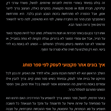
זה בולט במיוחד באתרי תדמית לחברות שירותים. למשל, משרד עורכי דין,
קליניקה, חברת B2B או סוכנות מקצועית. במקרים כאלה, העיצוב צריך לייצר
אמון, אבל ההמרה לא מתרחשת בזכות הצבע הנכון בלבד. היא מתרחשת
כשהמבקר מבין מהר מה החברה עושה, למי היא מתאימה, למה כדאי להשאיר
פרטים ואיך נראה הצעד הבא.
אותו דבר נכון גם באתר מכירות או חנות וירטואלית. מותג יכול להיות מוקפד מאוד
על הנייר, אבל אם עמודי המוצר לא ברורים, עגלת הקניות לא נוחה במובייל, או
שהאתר לא יוצר תחושת ביטחון בתהליך התשלום — המותג לא באמת בא לידי
ביטוי. הוא רק מולבש על חוויה שלא סגורה עד הסוף.
איך בונים אתר מקצועי לעסק לפי ספר מותג
השלב הראשון הוא לא לפתוח תוכנת עיצוב, אלא לחדד את האפיון. זה נכון לכל
פרויקט של בניית אתר לעסק, ובמיוחד כשיש ספר מותג קיים. צריך להבין אילו
עמודים באמת נדרשים, מה המשתמש אמור לעשות בכל אחד מהם, ואיך המסר
המותגי מתורגם למסלול ברור.
באתר תדמית, למשל, ספר המותג צריך להשפיע על ההיררכיה: האם הדגש הוא
על מומחיות? על שירות אישי? על חדשנות? על ותק? על תוצאות? כל תשובה
תשפיע על סוג הכותרות, על התמונות, על אופי ההוכחות החברתיות, על מבנה