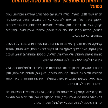
דוגמאות מהשטח: איך ספר מותג משנה את האתר
בפועל
חברת ייעוץ B2B, למשל, יכולה להגיע עם ספר מותג שמדגיש מומחיות, עומק
ואיפוק. באתר שלה זה אמור להתבטא לא רק בצבעים רגועים ובטיפוגרפיה
נקייה, אלא גם במבנה תוכן שמוביל במהירות לפתרונות, בתיאורי שירותים
ברורים, בהצגת מקרי בוחן בלי רעש מיותר, ובטפסי יצירת קשר שמרגישים
מקצועיים ולא אגרסיביים.
קליניקה פרטית תצטרך לעיתים תרגום אחר. אם ספר המותג מדבר על רגישות,
אמון ושקט, האתר צריך לשקף את זה בקצב קריאה נעים, ניווט פשוט, שאלות
נפוצות נגישות, תמונות שלא מרגישות “מלאי”, וטפסים שמפחיתים חשש. העיצוב
כאן הוא חלק מהטיפול עוד לפני המפגש הראשון.
בחנות וירטואלית, המבחן חד יותר. ספר מותג יכול לייצר בידול מול מתחרים, אבל
המכירה תלויה גם בעמודי קטגוריה ברורים, סינון נוח, תמונות מותאמות, תוכן
מוצר אמין, ביצועים טובים, ושקיפות בתהליך המשלוח וההחזרה. כאן המותג
והמסחר חייבים לעבוד ביחד.
גם דף נחיתה לקמפיין צריך לשמור על קו מותגי, אבל לא על חשבון הפשטות. אם
דף נחיתה נראה כמו יצירת עיצוב, אבל המבקר לא מבין תוך שניות מה ההצעה
ומה נדרש ממנו לעשות, הקמפיין ישלם על זה מהר מאוד.