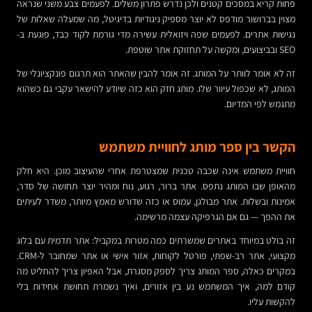
פחות קריא במסכים קטנים ולכן נדרש פתרון משלים. לפעמים צבע משני שנראה
מצוין בברושור מודפס לא יוצר מספיק ניגודיות בדיגיטל, מה שמעלה שאלות של
נגישות אתרים. לפעמים שפה ויזואלית עשירה מדי גורמת לקוד כבד, פוגעת ב-
SEO ובביצועים, ומקשה על תחזוקת אתר שוטפת.
זה לא אומר לוותר על המותג. זה אומר להבין שהאתר הוא תרגום פונקציונלי של
המותג, לא שכפול עיוור שלו. מותג חזק הוא כזה שיודע להישאר עקבי גם כשהוא
מתגמש לפי המדיום.
הקשר בין ספר מותג לחוויית משתמש
חוויית משתמש אינה שכבה טכנית שמצטרפת אחרי שהעיצוב מוכן. היא חלק
מהאופן שבו המותג נתפס. אתר ברור, רגוע, נוח ומהיר יוצר תחושה של סדר,
אמינות ובשלות. אתר מבולגן, עמוס או כזה שדורש מאמץ מיותר, משדר לעיתים
את ההפך — גם אם הגרפיקה עצמה מרשימה.
זה בולט במיוחד באתרים שמשרתים כמה מטרות במקביל: אתר תדמית עם בלוג
מקצועי, אתר רב-שפתי, פורטל לקוחות, אזור אישי או אתר שמחובר ל-CRM.
במקרים כאלה, ספר המותג צריך לספק מסגרת, אבל האפיון צריך להחליט מה
קודם למה, איך המשתמש נע בין אזורים, ואיך נשמרת תחושת אחידות בלי
להקשות עליו.