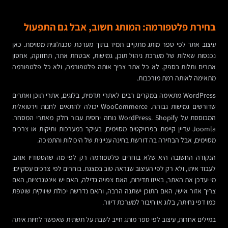
בחירת פלטפורמה: המותג חשוב, אבל גם התפעול
עיצוב אתר לפי ספר מותג מתקיים תמיד בתוך מערכת טכנולוגית מסוימת. כאן
נכנסות שאלות של מערכת ניהול תוכן, גמישות, אבטחת אתר, תחזוקה, אחסון
אתרים ותלות בספק. לא כל אתר צריך אותה פלטפורמה, ולא כל פלטפורמה
מתאימה לאותה רמת מורכבות.
WordPress מתאימה במקרים רבים לאתרי תדמית, בלוגים, אתרי תוכן ואתרים
שדורשים גמישות גבוהה. WooCommerce יכולה להתאים לחנות וירטואלית
המבוססת על WordPress. Shopify נוחה יחסית עבור חלק מאתרי המסחר.
Joomla עדיין קיימת בפרויקטים מסוימים, בעיקר במערכות ותיקות או צרכים
מסוימים, אבל הבחירה בה דורשת בחינה עניינית של היכולות והתמיכה.
הנקודה החשובה היא שלא בוחרים פלטפורמה רק לפי מה שהסטודיו אוהב
לעבוד איתו, ולא רק לפי העיצוב שנראה טוב במצגת. בוחרים לפי צרכים עסקיים:
מי יעדכן את האתר, באיזו תדירות, האם צפויה גדילה, האם יש אינטגרציות, האם
צריך אזור אישי, האם התוכן ישתנה הרבה, והאם נדרשת יכולת שיווקית שוטפת
כמו דפי נחיתה, בלוג או חיבור למערכת דיוור.
במילים אחרות, עיצוב לפי ספר מותג חייב לשבת על תשתית שאפשר לחיות איתה