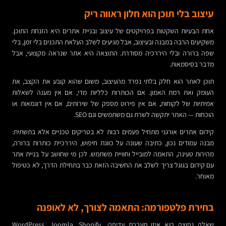
עיצוב בלי תוכן הוא חלון ראווה ריק
אחת הבעיות השקטות בפרויקטים של עיצוב ובניית אתרים היא הזנחת התוכן.
משקיעים הרבה במבנה ובעיצוב, אבל מגיעים לשלב העלאת התכנים בלי זמן, בלי
שפה ברורה ובלי היררכיה מסודרת. התוצאה היא אתר שנראה מקצועי, אבל
מדבר בסיסמאות.
תוכן לאתר הוא חלק בלתי נפרד מהעיצוב, משום שהוא קובע את הקצב, את
העומק ואת רמת האמון. אם הכותרות כלליות מדי, אם אין מענה לשאלות
אמיתיות של לקוחות, אם אין פירוט מספק של שירותים, אם אין דוגמאות או
הוכחות — האתר יתקשה לשרת גם משתמשים וגם SEO.
קידום אתרים אורגני מתחיל פעמים רבות לא בטריקים טכניים אלא בתשתית:
מבנה עמודים נכון, כתיבה שעונה על כוונת חיפוש, היררכיית כותרות ברורה,
מהירות טעינה, התאמה למובייל וחוויית משתמש. לכן מי שחושב על בניית אתר
עם קידום בגוגל צריך לשלב את החשיבה הזאת כבר בתחילת הדרך, לא כטיפול
מאוחר.
בחירת פלטפורמה: התאמה לצורך, לא לאופנה
שאלה נפוצה היא איזו מערכת עדיפה: WordPress, Joomla, Shopify,