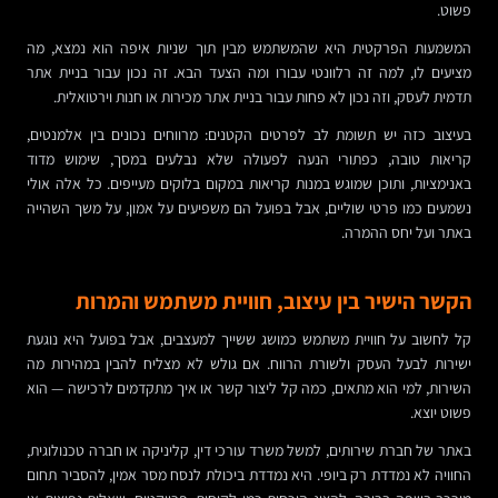
פשוט.
המשמעות הפרקטית היא שהמשתמש מבין תוך שניות איפה הוא נמצא, מה
מציעים לו, למה זה רלוונטי עבורו ומה הצעד הבא. זה נכון עבור בניית אתר
תדמית לעסק, וזה נכון לא פחות עבור בניית אתר מכירות או חנות וירטואלית.
בעיצוב כזה יש תשומת לב לפרטים הקטנים: מרווחים נכונים בין אלמנטים,
קריאות טובה, כפתורי הנעה לפעולה שלא נבלעים במסך, שימוש מדוד
באנימציות, ותוכן שמוגש במנות קריאות במקום בלוקים מעייפים. כל אלה אולי
נשמעים כמו פרטי שוליים, אבל בפועל הם משפיעים על אמון, על משך השהייה
באתר ועל יחס ההמרה.
הקשר הישיר בין עיצוב, חוויית משתמש והמרות
קל לחשוב על חוויית משתמש כמושג ששייך למעצבים, אבל בפועל היא נוגעת
ישירות לבעל העסק ולשורת הרווח. אם גולש לא מצליח להבין במהירות מה
השירות, למי הוא מתאים, כמה קל ליצור קשר או איך מתקדמים לרכישה — הוא
פשוט יוצא.
באתר של חברת שירותים, למשל משרד עורכי דין, קליניקה או חברה טכנולוגית,
החוויה לא נמדדת רק ביופי. היא נמדדת ביכולת לנסח מסר אמין, להסביר תחום