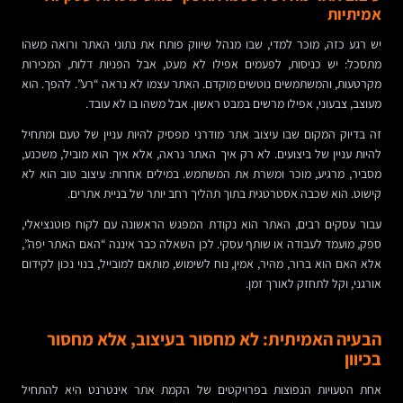
אמיתיות
יש רגע כזה, מוכר למדי, שבו מנהל שיווק פותח את נתוני האתר ורואה משהו
מתסכל: יש כניסות, לפעמים אפילו לא מעט, אבל הפניות דלות, המכירות
מקרטעות, והמשתמשים נוטשים מוקדם. האתר עצמו לא נראה “רע”. להפך. הוא
מעוצב, צבעוני, אפילו מרשים במבט ראשון. אבל משהו בו לא עובד.
זה בדיוק המקום שבו עיצוב אתר מודרני מפסיק להיות עניין של טעם ומתחיל
להיות עניין של ביצועים. לא רק איך האתר נראה, אלא איך הוא מוביל, משכנע,
מסביר, מרגיע, מוכר ומשרת את המשתמש. במילים אחרות: עיצוב טוב הוא לא
קישוט. הוא שכבה אסטרטגית בתוך תהליך רחב יותר של בניית אתרים.
עבור עסקים רבים, האתר הוא נקודת המפגש הראשונה עם לקוח פוטנציאלי,
ספק, מועמד לעבודה או שותף עסקי. לכן השאלה כבר איננה “האם האתר יפה”,
אלא האם הוא ברור, מהיר, אמין, נוח לשימוש, מותאם למובייל, בנוי נכון לקידום
אורגני, וקל לתחזק לאורך זמן.
הבעיה האמיתית: לא מחסור בעיצוב, אלא מחסור
בכיוון
אחת הטעויות הנפוצות בפרויקטים של הקמת אתר אינטרנט היא להתחיל