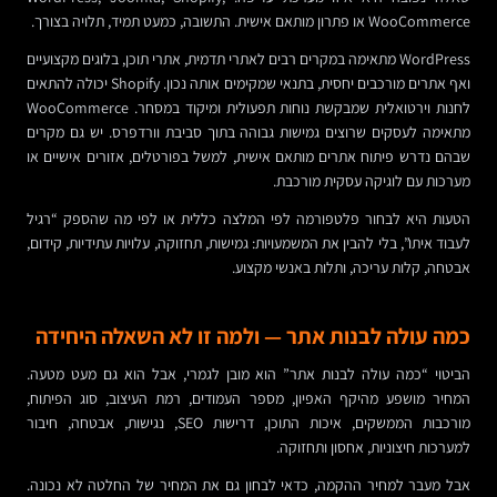
WooCommerce או פתרון מותאם אישית. התשובה, כמעט תמיד, תלויה בצורך.
WordPress מתאימה במקרים רבים לאתרי תדמית, אתרי תוכן, בלוגים מקצועיים
ואף אתרים מורכבים יחסית, בתנאי שמקימים אותה נכון. Shopify יכולה להתאים
לחנות וירטואלית שמבקשת נוחות תפעולית ומיקוד במסחר. WooCommerce
מתאימה לעסקים שרוצים גמישות גבוהה בתוך סביבת וורדפרס. יש גם מקרים
שבהם נדרש פיתוח אתרים מותאם אישית, למשל בפורטלים, אזורים אישיים או
מערכות עם לוגיקה עסקית מורכבת.
הטעות היא לבחור פלטפורמה לפי המלצה כללית או לפי מה שהספק “רגיל
לעבוד איתו”, בלי להבין את המשמעויות: גמישות, תחזוקה, עלויות עתידיות, קידום,
אבטחה, קלות עריכה, ותלות באנשי מקצוע.
כמה עולה לבנות אתר — ולמה זו לא השאלה היחידה
הביטוי “כמה עולה לבנות אתר” הוא מובן לגמרי, אבל הוא גם מעט מטעה.
המחיר מושפע מהיקף האפיון, מספר העמודים, רמת העיצוב, סוג הפיתוח,
מורכבות הממשקים, איכות התוכן, דרישות SEO, נגישות, אבטחה, חיבור
למערכות חיצוניות, אחסון ותחזוקה.
אבל מעבר למחיר ההקמה, כדאי לבחון גם את המחיר של החלטה לא נכונה.