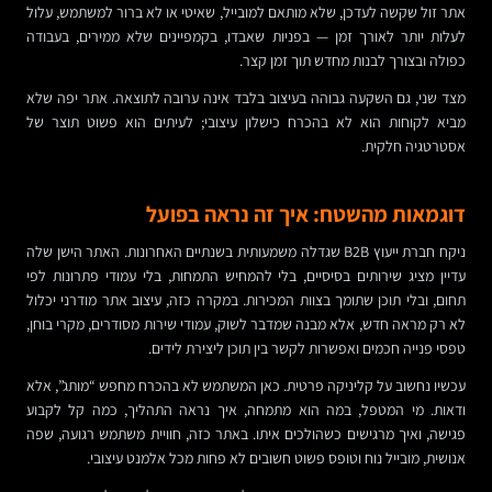
אתר זול שקשה לעדכן, שלא מותאם למובייל, שאיטי או לא ברור למשתמש, עלול
לעלות יותר לאורך זמן — בפניות שאבדו, בקמפיינים שלא ממירים, בעבודה
כפולה ובצורך לבנות מחדש תוך זמן קצר.
מצד שני, גם השקעה גבוהה בעיצוב בלבד אינה ערובה לתוצאה. אתר יפה שלא
מביא לקוחות הוא לא בהכרח כישלון עיצובי; לעיתים הוא פשוט תוצר של
אסטרטגיה חלקית.
דוגמאות מהשטח: איך זה נראה בפועל
ניקח חברת ייעוץ B2B שגדלה משמעותית בשנתיים האחרונות. האתר הישן שלה
עדיין מציג שירותים בסיסיים, בלי להמחיש התמחות, בלי עמודי פתרונות לפי
תחום, ובלי תוכן שתומך בצוות המכירות. במקרה כזה, עיצוב אתר מודרני יכלול
לא רק מראה חדש, אלא מבנה שמדבר לשוק, עמודי שירות מסודרים, מקרי בוחן,
טפסי פנייה חכמים ואפשרות לקשר בין תוכן ליצירת לידים.
עכשיו נחשוב על קליניקה פרטית. כאן המשתמש לא בהכרח מחפש “מותג”, אלא
ודאות. מי המטפל, במה הוא מתמחה, איך נראה התהליך, כמה קל לקבוע
פגישה, ואיך מרגישים כשהולכים איתו. באתר כזה, חוויית משתמש רגועה, שפה
אנושית, מובייל נוח וטופס פשוט חשובים לא פחות מכל אלמנט עיצובי.