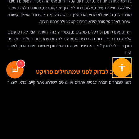
בדוגמה אחרת, חנות אינטרנטית עם קטלוג רחב מתקשה למכור. לפעמים הסיבה
היא לא המוצרים עצמם, אלא סידור לא נכון של קטגוריות, תמונות חלשות, עמודי
מוצר דלים, חיפוש לא מדויק או תהליך רכישה מעייף. כאן עבודת העיצוב קשורה
ישירות לארכיטקטורת מידע, לניהול קטלוג ולהפחתת חיכוך.
ויש גם אתרי תוכן ופורטלים מקצועיים. במקרה כזה, האתגר הוא לא רק עיצוב
אלא גם סדר. איך בונים היררכיה שתאפשר למצוא מידע במהירות? איך מציגים
תוכן רב בלי להציף? איך מגדירים מערכת ניהול תוכן שתשרת את הארגון לאורך
זמן?
1
מה חשוב לבדוק לפני שמתחילים פרויקט
לפני שבוחרים חברה לבניית אתרים או יוצאים לשדרוג אתר קיים, כדאי לעצור
לרגע ולנסח את התמונה המלאה. לא רק “איך האתר ייראה”, אלא איך הוא
אמור לעבוד בתוך העסק.
הנה כמה שאלות טובות לשולחן הדיונים:
מה המטרה המרכזית של האתר: לידים, מכירות, תוכן, שירות, גיוס או שילוב
ביניהם?
מי יעדכן את התוכן בפועל, ועד כמה מערכת הניהול צריכה להיות פשוטה