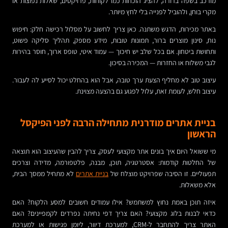
מורכב בשפה ברורה, להציג הוכחות כמו לקוחות, פרויקטים, שאלות נפוצות או
מקרי בוחן, ולהוביל לפנייה בלי לחץ מיותר.
באתר מכירות, הדגש משתנה. כאן צריך לחשוב על מסלול רכישה חלק: חיפוש
נוח, סינון מוצרים ברור, תמונות טובות, מידע מספק, תהליך סליקה פשוט,
ותחושת ביטחון. אם בכל שלב יש חיכוך — עמוד איטי, טופס ארוך, חוסר בהירות
לגבי משלוח או החזרות — המכירה בסיכון.
עיצוב טוב לא מחליף הצעת ערך טובה, אבל הוא בהחלט יכול לסייע לה לעבור.
עיצוב חלש, לעומת זאת, עלול לפגוע גם בהצעה מצוינת.
בניית אתרים מודרנית מתחילה הרבה לפני הפיקסל
הראשון
מי ששואל היום איך בונים אתר מקצועי לעסק, צריך להבין שהעיצוב הוא תוצאה
של החלטות קודמות: אסטרטגיה, תוכן, מבנה, פלטפורמה, מדידה וצרכים
תפעוליים. זו הסיבה שפרויקט מוצלח של
בניית אתרים
לא מתחיל ממסך הבית,
אלא משאלות.
איזה תוכן באמת נחוץ למשתמש? אילו עמודים חשובים למסע הלקוח? האם
כדאי לבנות בלוג מקצועי? האם צריך דפי נחיתה נפרדים לקמפיינים? האם
האתר צריך להתחבר ל-CRM, למערכת דיוור, ליומן פגישות או למערכת