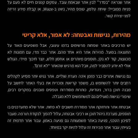
אתר שנראה “בסדר” לבין אתר שבאמת עובד. עסקים קטנים חיים לא פעם על
פניות ממובייל: שיחת טלפון, טופס מהיר, ניווט ב-Waze, או קבלת מידע זריזה
לפני יצירת קשר.
מהירות, נגישות ואבטחה: לא אפור, אלא קריטי
יש מרכיבים באתר שפחות מרשימים בדמו עיצובי, אבל משפיעים מאוד על
התוצאה בפועל. מהירות אתר היא אחד מהם. אתר כבד מדי, עם תמונות לא
מכווצות, קוד לא נקי, תוספים מיותרים או אחסון חלש, יוצר חיכוך מיידי. הגולש
אולי לא יודע להסביר למה, אבל הוא מרגיש שהאתר “לא זורם”.
גם נגישות אתרים כבר מזמן אינה הערת שוליים. אתר נגיש יותר מסייע לקהלים
רחבים יותר להשתמש בו, משפר קריאות ומכריח את בעלי האתר לחשוב על
מבנה תוכן ברור, ניגודיות, כותרות מסודרות וטפסים מובנים. במקרים רבים,
שיפורי נגישות מועילים גם למשתמשים ללא מגבלה.
אבטחת אתר ותחזוקת אתר מסודרת חשובים לא פחות. אתר שלא מתעדכנים בו
תוספים, מערכת ניהול תוכן או רכיבי אבטחה, עלול להפוך לנקודת תורפה. מעבר
לסיכון הטכני, פגיעה באתר משמעותה גם פגיעה באמון. עבור אתר תדמית זה
בעייתי; עבור אתר מכירות זה עלול להיות יקר במיוחד.