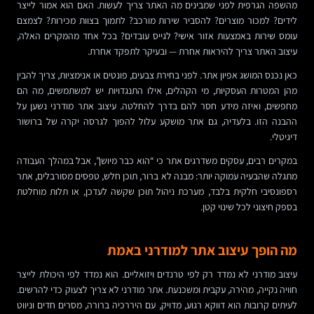
מהשפה הגרפית לפני שמבינים מה האתר צריך לעשות. האם הוא אמור לייצר
לידים? למכור מוצרים? להסביר שירות מורכב? לתמוך בצוות מכירות? לצמצם
עומס שירות באמצעות אזור אישי? לגייס עובדים? בכל אחד מהמקרים האלה,
עיצוב האתר צריך להיראות אחרת — ובעיקר לתפקד אחרת.
כאן נכנס המושג אפיון אתר. לפני בחירת צבעים, פונטים או אנימציות, צריך להבין
מהן המטרות העסקיות, מי הקהלים, אילו התנגדויות יש למשתמשים, מה הם
מחפשים, ואיזה מידע חסר להם בדרך להחלטה. עיצוב אתר מודרני נשען על
ההבנה הזו. בלעדיה, גם אתר מושקע עלול להפוך לגרסה יקרה של ברושור
דיגיטלי.
במקרים רבים, עסקים משדרגים אתר כי “הוא כבר מיושן”, אבל במהלך העבודה
מתגלה שהבעיה עמוקה יותר: מבנה לא ברור, תוכן חלש, טפסים מסורבלים, אתר
רספונסיבי חלקית בלבד, מערכת ניהול תוכן שקשה לעדכן, או תלות מוחלטת
בספק חיצוני לכל שינוי קטן.
מה הופך עיצוב אתר למודרני באמת
עיצוב מודרני לא נמדד רק לפי טרנדים ויזואליים. הוא נמדד לפי היכולת לייצר
חוויה נקייה, מהירה, עקבית ומשכנעת. אתר מודרני לא צריך לצעוק כדי להרשים.
לעיתים קרובות הוא דווקא רגוע, מדויק, עם היררכיה ברורה, מסרים חדים וניווט