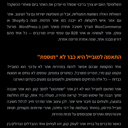
תשלומים? האם יש צורך בריבוי שפות? מי יעדכן את האתר ביום שאחרי ההשקה?
השאלות האלה נשמעות תפעוליות, אבל הן משפיעות ישירות גם על העיצוב. אתר
עם אזור אישי ללקוחות לא ייבנה כמו אתר תדמית. חנות ב-Shopify או
WooCommerce תצריך חשיבה אחרת מאתר תוכן ב-WordPress. פורטל
עסקי, אתר לעמותה או אתר B2B עם טפסי פנייה מורכבים — כל אחד מהם
דורש מבנה אחר, שפה אחרת וזרימה אחרת.
התאמה למובייל היא כבר לא “תוספת”
אחד המקומות שבהם אפשר לזהות במהירות אתר לא עדכני הוא המובייל.
טקסט קטן מדי, תפריט מסורבל, כפתורים צפופים, טפסים לא נוחים או תמונות
כבדות — כל אלה מרחיקים משתמשים, ולפעמים גם פוגעים בקידום האורגני.
אתר מותאם למובייל הוא לא רק אתר “שמתכווץ” למסך קטן. הוא אתר שנבנה
מתוך הבנה של שימוש מובייל: קריאה מהירה, פעולה ביד אחת, קבלת החלטות
בתנועה, ולעיתים גם חיבור איטי יותר. לכן עיצוב אתר מודרני חייב לכלול חשיבה
מובייל-פירסט, במיוחד בעולמות של דפי נחיתה, אתרי שירותים מקומיים, חנויות
אינטרנטיות ואתרים שמבוססים על פניות מהירות.
כאשר מדברים על בניית אתר לעסק קטן, זהו לעיתים אחד ההבדלים הגדולים בין