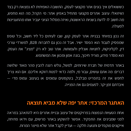
כששואלים איך בונים אתר מקצועי לעסק, התשובה האמיתית לא נמצאת רק בצד
הוויזואלי. עיצוב אתרים מקצועי מתחיל באפיון אתר: מי הקהל, מה הוא מחפש,
מה חשוב לו לדעת בשניות הראשונות, ואיזה מסלול הגיוני יעביר אותו מהתעניינות
לפעולה.
זה נכון במיוחד בבניית אתר לעסק קטן, שבו לעיתים כל ליד חשוב, וכל טופס
שמפסיק לעבוד הוא הפסד ישיר. אבל זה נכון גם לחברות B2B, למשרדי עורכי
דין, לקליניקות, לחנויות אונליין ולעמותות. אתר טוב לא רק “מציג” את העסק.
הוא מסדר מידע, מוריד חיכוך, בונה אמון ומכוון את המשתמש.
באתר תדמית של חברת שירותים, למשל, גולש רוצה להבין מהר מאוד שלושה
דברים: מה אתם עושים, עבור מי, ולמה כדאי לפנות דווקא אליכם. אם הוא צריך
לחפש את זה בתפריט מבלבל, בטקסטים עמומים או בעיצוב עמוס מדי —
איבדתם זמן יקר. לפעמים גם את הפנייה.
האתגר המרכזי: אתר יפה שלא מביא תוצאה
אחת הטעויות הנפוצות בפרויקטים של עיצוב ובניית אתרים היא להתאהב במראה
לפני שמבינים את התפקיד. אפשר להשקיע באתר מרשים, עם וידאו פתיחה,
אייקונים מוקפדים ותנועה חלקה — ועדיין לקבל אתר שלא מייצר המרות.