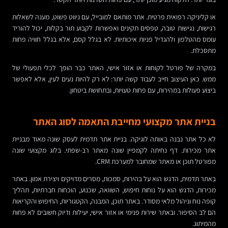
או קליניקה רפואית פרטית. אתר מותאם למובייל, עם ניווט פשוט, מענה לשאלות
רגישות, נגישות טובה, טפסים תקינים ואפשרות לקבוע תור בקלות, יכול להוריד
עומס מהטלפון ולהגדיל פניות איכותיות. לא בגלל קסם, אלא בגלל חוויה פחות
מתסכלת.
במקרה של פורטל לקוחות או אזור אישי, האתר כבר הופך לכלי תפעולי של
ממש. כאן העיצוב חייב לעבוד קשה יותר: לא רק להיות נעים לעין, אלא לאפשר
ביצוע פעולות במהירות, עם פחות טעויות, ובתחושת ביטחון.
בניית אתר מקצועי מחייבת התאמה לסוג האתר
לא כל אתר נבנה באותה לוגיקה. בניית אתר תדמית לעסק שונה מאוד מבניית
אתר מכירות. דף נחיתה לקמפיין שונה מאתר רב-שפתי. בלוג מקצועי שונה
מפורטל תוכן או מאתר שמחובר למערכת CRM.
באתר תדמית, הדגש הוא על בהירות, סמכות, מסרים מדויקים ויצירת אמון. באתר
מכירות, הדגש הוא על נוחות חיפוש, השוואה, שכנוע, הוכחות חברתיות, תהליך
קופה נוח וניהול מלאי מסודר. באתר תוכן, המבנה, הקטגוריות, החיפוש והקריאות
הם לב הסיפור. ובאתר שירות פנימי או אזור אישי, יעילות ודיוק חשובים לא פחות
מהמיתוג.