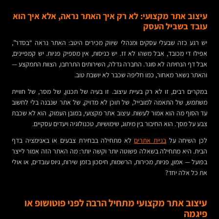
עיצוב אתר מקצועי: לא רק איך האתר נראה, אלא איך הוא
עובד בשביל העסק
יש רגע כזה שבעלי עסקים ומנהלי שיווק מכירים היטב: האתר נראה “בסדר”,
אפילו די מכובד, אבל משהו לא זז. יש כניסות, אין מספיק פניות. יש קמפיינים,
אבל דף הנחיתה לא סוגר. החברה גדלה, השירותים התרחבו, הצוות התמקצע —
והאתר נשאר מאחור, כמו חליפה שכבר לא יושבת טוב.
במקרים רבים, זו לא רק בעיית עיצוב. זו בעיה של תכנון, של מסר, של חוויית
משתמש, של התאמה למובייל, של תוכן לא מדויק, של אתר שנבנה בלי לחשוב
עד הסוף מה הוא אמור לעשות. עיצוב אתר מקצועי, במובן העמוק, הוא לא שכבת
צבע על מסך. הוא החיבור בין מיתוג, שימושיות, טכנולוגיה ויעדים עסקיים.
לכן השיחה על
בניית אתרים
לא מתחילה בבחירת צבעים או באנימציה בדף
הבית. היא מתחילה בשאלה פשוטה יותר וקשה יותר: מה האתר הזה אמור לייצר
בפועל — אמון, פניות, מכירות, הרשמות, חיסכון בזמן שירות, גיוס עובדים, או אולי
את כל אלה יחד?
עיצוב אתר מקצועי מתחיל הרבה לפני פוטושופ או
פיגמה