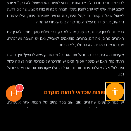
לפני שבוחרים חברה לבניית אתרים, כדאי לעצור רגע ולשאול לא רק “מי יודע
לעצב יפה”, אלא “מי יודע להבין עסק”. חברה טובה או צוות מקצועי צריכים לדעת
לשאול שאלות קשות: מי קהל היעד, מה הבעיה שהאתר פותר, אילו עמודים
נדרשים, איך מודדים הצלחה, מה קורה ביום שאחרי ההשקה.
כדאי גם לבחון עבודות קודמות, אבל לא רק דרך צילום מסך. חשוב להבין אם
האתרים נוחים, מהירים, ברורים, מותאמים למובייל, ואם יש חשיבה מערכתית.
אתר מרשים בגלריה הוא התחלה, לא הוכחה.
שקיפות היא סימן טוב. מי מנהל את האחסון? מי מחזיק גישה לדומיין? איך נראית
התחזוקה? האם יש מסמך אפיון? האם יש הדרכה על מערכת הניהול? מה כלול
ומה לא? אלה שאלות פחות זוהרות, אבל הן אלו שקובעות אם הפרויקט יתנהל
נכון.
1
טעויות נפוצות שכדאי לזהות מוקדם
יש כמה מוקשים שחוזרים שוב ושוב בפרויקטים של הקמת אתר אינטרנט.
הראשון הוא התחלה בלי אפיון אמיתי. השני הוא השקעה בעיצוב לפני שמחדדים
מסרים ותוכן. השלישי הוא בחירת פלטפורמה לא מתאימה רק כי “כולם
משתמשים בה”.