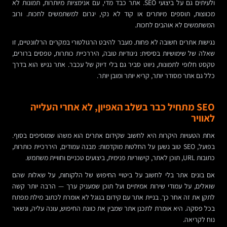
ולעיתים גם על ביצועי SEO. אתר כבד מדי, עם אנימציות מיותרות, תמונות לא
מכווצות, תוספים מיותרים או קוד לא נקי, יגרום למשתמשים לחכות. ורוב
המשתמשים לא אוהבים לחכות.
נגישות אתרים חשובה לא פחות. מעבר להיבט הרגולטורי במקרים הרלוונטיים, זו
שאלה של שימושיות בסיסית: ניגודיות טובה, היררכיית כותרות, טפסים ברורים,
טקסט חלופי לתמונות, ניווט סביר גם בלי דיוק של עכבר. אתר נגיש הוא בדרך
כלל גם אתר מסודר יותר, קריא יותר ומובן יותר.
SEO מתחיל כבר בשלב האפיון, לא אחרי העלייה
לאוויר
אחת הטעויות היקרות היא לחשוב שקידום אתרים הוא משהו שמוסיפים בסוף.
בפועל, SEO טוב נשען על החלטות מוקדמות: מבנה עמודים, היררכיית כותרות,
כתובות URL, תוכן לאתר, קישוריות פנימית, ביצועים טכניים וחוויית משתמש.
אם בונים אתר בלי לחשוב על ביטויי החיפוש של הלקוחות, על שאלות שהם
שואלים, על עמודי שירות אמיתיים ועל תוכן שמעניק ערך — הרבה יותר קשה
לתקן את זה אחר כך. בניית אתר עם קידום בגוגל לא אומרת לכתוב מילת מפתח
בכל פסקה. היא אומרת לתכנן אתר שמבין את כוונת החיפוש, עונה עליה, ונשאר
נוח לקריאה.