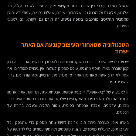
למשל, משרד עורכי דין שבונה אתר מקצועי צריך לחשוב לא רק על עיצוב
אלגנטי, אלא גם על מבנה נכון של תחומי שירות, שאלות נפוצות, עמודי ידע ותוכן
שמסביר תהליכים מורכבים בשפה נגישה. זה תורם גם לקורא וגם למנועי
החיפוש.
הטכנולוגיה שמאחורי העיצוב קובעת אם האתר
ישרוד
יש אתרים שנראים טוב ביום ההשקה ומתחילים להסתבך חודשיים אחר כך. עדכון
קטן שוברת עמוד. תוסף מתנגש. טופס מפסיק לשלוח. אין גיבויים מסודרים. אף
אחד לא יודע איפה מאוחסן האתר, מי מנהל את הדומיין, ומה קורה אם צריך
להעביר ספק.
זו לא בעיה של “בק-אופיס”. זו בעיה עסקית. אבטחת אתר, תחזוקת אתר ואחסון
אתרים הם חלק בלתי נפרד מהמקצועיות שלו. גם אתר תדמית פשוט יחסית צריך
גיבויים, עדכונים, שכבת אבטחה בסיסית, ניטור תקלות ובעלות ברורה על
הנכסים.
באותו אופן, מערכת ניהול תוכן צריכה להיות נוחה מספיק כדי שהעסק יוכל
לעדכן תוכן, להעלות מאמרים, לשנות טקסטים ולהוסיף עמודים בלי להיתקע על
כל פסיק. אחת התלונות הנפוצות של עסקים היא תלות מלאה בספק עבור כל