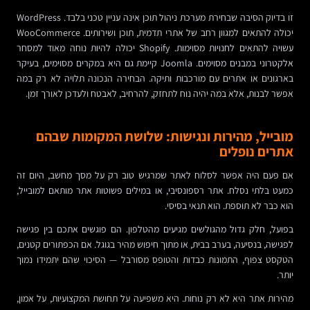
זו בדיוק הסיבה שבחירת מערכת ניהול תוכן אינה עניין טכני בלבד. WordPress
יכולה להתאים למגוון רחב של אתרי תדמית, תוכן ושירותים. WooCommerce
עשויה להתאים לחנויות מסוימות. Shopify יכולה להיות נוחה מאוד למסחר
אלקטרוני במבנים מסוימים. Joomla קיימת גם היא במקרים מסוימים, בעיקר
בארגונים או אתרים עם מורכבות ותיקה. הבחירה הנכונה תלויה לא רק במה
אפשר לבנות, אלא במה יהיה נוח לתחזק, להרחיב, לאבטח ולעדכן לאורך זמן.
מובייל, מהירות ונגישות: שלושת המקומות שבהם
אתרים נופלים
אם פעם היה אפשר לסלוח לאתר שמרגיש טוב רק על מסך מחשב, היום זה
כמעט בלתי נסלח. אתר רספונסיבי, או במילים פשוטות אתר מותאם למובייל,
הוא כבר לא תוספת. הוא תנאי בסיסי.
בפועל, חלק גדול מהגולשים מגיעים מהטלפון. הם פוגשים אתכם בין פגישה
לפגישה, בנסיעה, בערב בבית, או מתוך חיפוש מהיר בגוגל. אם הכפתורים קטנים,
הטקסט צפוף, התמונות כבדות והטופס מסורבל — הסיכוי שהם יתמידו נמוך
יותר.
מהירות אתר היא לא רק נוחות. היא משפיעה על תחושת המקצועיות, על אמון,