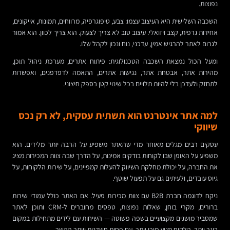
נפוצות.
השכבה השלישית היא העיצוב עצמו: צבע, טיפוגרפיה, מרווחים, תמונות, אייקונים,
אחידות גרפית, קצב ויזואלי. עיצוב טוב לא צריך לצעוק. הוא צריך לכוון. הוא אמור
לגרום לאתר להרגיש אמין, עדכני, נוח ונכון לקהל שלו.
ומעל הכול נמצאת השכבה הטכנולוגית: פיתוח אתרים, מערכת ניהול תוכן,
מהירות אתר, אבטחת אתר, נגישות אתרים, התאמה לדפדפנים, ואפשרות
לתחזק ולעדכן בלי להיות תלויים בכל שינוי קטן בספק חיצוני.
למה אתר אינטרנט הוא תשתית עסקית, לא רק נכס
שיווקי
עסקים רבים מגלים מאוחר מדי שהאתר משפיע על הרבה יותר מלידים. הוא
משפיע על האופן שבו לקוחות בודקים אמינות, על הדרך שבה צוות המכירות מציג
את החברה, על יכולת מחלקת השיווק להעלות קמפיינים, על שירות הלקוחות, על
גיוס עובדים, ולעיתים גם על תפעול שוטף.
ניקח לדוגמה חברת B2B עם צוות מכירות פעיל. אם האתר כולל עמודי שירות
ברורים, מקרי בוחן, שאלות נפוצות, טפסים מחוברים ל-CRM ותוכן לאתר
שמסביר מושגים מקצועיים בשפה פשוטה — השיחות עם לידים מתחילות במקום
בוגר יותר. הלקוח מגיע מוכן יותר, עם פחות חשדנות ויותר הקשר.