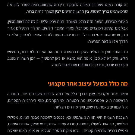
זה קורה כשיש פער בין הצורה לתפקוד. בין מה שהמותג רוצה לשדר לבין מה
שהמשתמש צריך לעשות. בין הרצון להרשים לבין הצורך להיות ברור.
באתרי מכירות, הפער הזה בולט במיוחד. חנות וירטואלית יכולה להיראות מצוין,
אבל אם קטלוג המוצרים מסורבל, עמודי המוצר חלשים, תהליך התשלום ארוך
מדי, או שהאתר איטי במובייל — המכירה נפגעת. לא כי המוצר לא טוב, אלא כי
הדרך אליו מלאה הפרעות.
גם באתרי תוכן ופורטלים עסקיים התמונה דומה. אם המבנה לא ברור, החיפוש
חלש, והקורא לא מבין איפה הוא נמצא או לאן להמשיך — זמן השהייה נפגע,
מעורבות יורדת, וגם קידום אתרים אורגני סובל מזה.
מה כולל בפועל עיצוב אתר מקצועי
עיצוב אתר מקצועי נשען בדרך כלל על כמה שכבות שעובדות יחד. השכבה
הראשונה היא אסטרטגית: מה המטרות, מי הקהלים, מהי היררכיית המסרים,
אילו עמודים באמת נדרשים, ואיך מודדים הצלחה.
השכבה השנייה היא חוויית משתמש. כאן נכנסים לתמונה מבנה הניווט, מסלולי
הגלישה, קריאות לפעולה, טפסים, מבנה עמודי שירות, דפי מוצר, אזורים אישיים,
ואפילו דברים שנראים קטנים — כמו מיקום מספר הטלפון או אופן הצגת שאלות