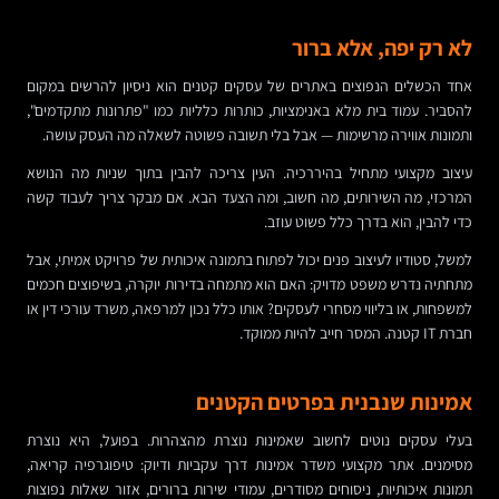
לא רק יפה, אלא ברור
אחד הכשלים הנפוצים באתרים של עסקים קטנים הוא ניסיון להרשים במקום
להסביר. עמוד בית מלא באנימציות, כותרות כלליות כמו "פתרונות מתקדמים",
ותמונות אווירה מרשימות — אבל בלי תשובה פשוטה לשאלה מה העסק עושה.
עיצוב מקצועי מתחיל בהיררכיה. העין צריכה להבין בתוך שניות מה הנושא
המרכזי, מה השירותים, מה חשוב, ומה הצעד הבא. אם מבקר צריך לעבוד קשה
כדי להבין, הוא בדרך כלל פשוט עוזב.
למשל, סטודיו לעיצוב פנים יכול לפתוח בתמונה איכותית של פרויקט אמיתי, אבל
מתחתיה נדרש משפט מדויק: האם הוא מתמחה בדירות יוקרה, בשיפוצים חכמים
למשפחות, או בליווי מסחרי לעסקים? אותו כלל נכון למרפאה, משרד עורכי דין או
חברת IT קטנה. המסר חייב להיות ממוקד.
אמינות שנבנית בפרטים הקטנים
בעלי עסקים נוטים לחשוב שאמינות נוצרת מהצהרות. בפועל, היא נוצרת
מסימנים. אתר מקצועי משדר אמינות דרך עקביות ודיוק: טיפוגרפיה קריאה,
תמונות איכותיות, ניסוחים מסודרים, עמודי שירות ברורים, אזור שאלות נפוצות