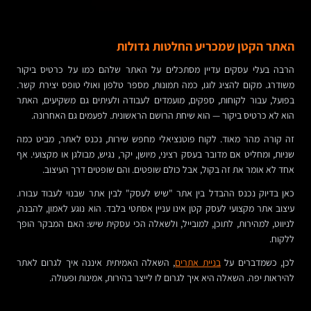
האתר הקטן שמכריע החלטות גדולות
הרבה בעלי עסקים עדיין מסתכלים על האתר שלהם כמו על כרטיס ביקור
משודרג. מקום להציג לוגו, כמה תמונות, מספר טלפון ואולי טופס יצירת קשר.
בפועל, עבור לקוחות, ספקים, מועמדים לעבודה ולעיתים גם משקיעים, האתר
הוא לא כרטיס ביקור — הוא שיחת הרושם הראשונית. לפעמים גם האחרונה.
זה קורה מהר מאוד. לקוח פוטנציאלי מחפש שירות, נכנס לאתר, מביט כמה
שניות, ומחליט אם מדובר בעסק רציני, מיושן, יקר, נגיש, מבולגן או מקצועי. אף
אחד לא אומר את זה בקול, אבל כולם שופטים. והם שופטים דרך העיצוב.
כאן בדיוק נכנס ההבדל בין אתר "שיש לעסק" לבין אתר שבנוי לעבוד עבורו.
עיצוב אתר מקצועי לעסק קטן אינו עניין אסתטי בלבד. הוא נוגע לאמון, להבנה,
לניווט, למהירות, לתוכן, למובייל, ולשאלה הכי עסקית שיש: האם המבקר הופך
ללקוח.
לכן, כשמדברים על
בניית אתרים
, השאלה האמיתית איננה איך לגרום לאתר
להיראות יפה. השאלה היא איך לגרום לו לייצר בהירות, אמינות ופעולה.