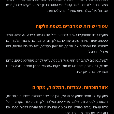
פעולה ברור. לא תמיד "צור קשר" הוא הנוסח הנכון; לעיתים "קבעו שיחה", "ראו
עבודות" או "קבלו הצעת מחיר" יהיו יעילים יותר.
עמודי שירות שמדברים בשפת הלקוח
עסקים רבים מסתפקים בעמוד שירותים כללי עם רשימה קצרה. זה כמעט תמיד
פספוס. עמודי שירות טובים עוזרים גם לקידום אורגני, גם להבנת הלקוח וגם
להמרה. הם מסבירים את הצורך, את אופן העבודה, למי השירות מתאים, ומה
מקבלים בפועל.
למשל, במקום לכתוב "שירותי שיווק דיגיטלי", עדיף לפרק: ניהול קמפיינים, קידום
אורגני, דפי נחיתה, אסטרטגיית תוכן. לקוח שמחפש פתרון ספציפי רוצה לפגוש
עמוד שמדבר בדיוק אליו.
אזור הוכחות: עבודות, המלצות, מקרים
עסק קטן לא תמיד מחזיק במותג על, ולכן הוא צריך להראות ראיות. תיק עבודות,
דוגמאות, לפני-אחרי, צילומי פרויקטים, המלצות לקוחות, סיפורי מקרה — כל
אלה עושים עבודה כפולה. הם גם מרגיעים חשש וגם עוזרים ללקוח להבין אם
הוא רואה את עצמו עובד עם העסק.