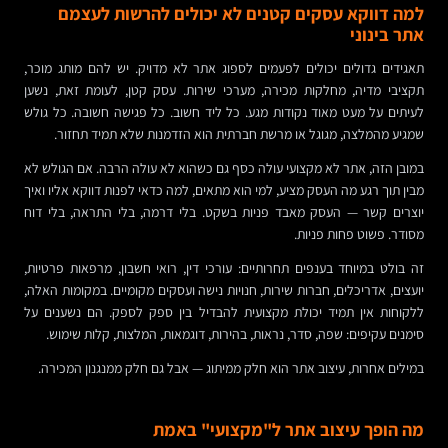
למה דווקא עסקים קטנים לא יכולים להרשות לעצמם
אתר בינוני
תאגידים גדולים יכולים לפעמים לספוג אתר לא מדויק. יש להם מותג מוכר,
תקציבי מדיה, מחלקות מכירה, מערכי שירות. עסק קטן, לעומת זאת, נשען
לעיתים על מעט מאוד נקודות מגע. כל ליד חשוב. כל פגישה חשובה. כל גולש
שמגיע מהמלצה, מגוגל או מרשת חברתית הוא הזדמנות שלא תמיד תחזור.
במובן הזה, אתר לא מקצועי עולה כסף גם כשהוא לא עולה הרבה. אם הגולש לא
מבין תוך רגע מה העסק מציע, למי הוא מתאים, למה כדאי לפנות דווקא אליו ואיך
יוצרים קשר — העסק מאבד פניות בשקט. בלי דרמה, בלי התראה, בלי דוח
מסודר. פשוט פחות פניות.
זה בולט במיוחד בענפים תחרותיים: עורכי דין, רואי חשבון, מרפאות פרטיות,
יועצים, אדריכלים, חברות שירות, חנויות נישה ועסקים מקומיים. במקומות האלה,
ללקוחות אין תמיד יכולת מקצועית להבדיל בין ספק לספק. הם נשענים על
סימנים עקיפים: שפה, סדר, נראות, בהירות, דוגמאות, המלצות, קלות שימוש.
במילים אחרות, עיצוב אתר הוא חלק ממיתוג — אבל גם חלק ממנגנון המכירה.
מה הופך עיצוב אתר ל"מקצועי" באמת