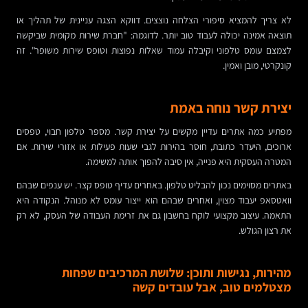
לא צריך להמציא סיפורי הצלחה נוצצים. דווקא הצגה עניינית של תהליך או
תוצאה אמינה יכולה לעבוד טוב יותר. לדוגמה: "חברת שירות מקומית שביקשה
לצמצם עומס טלפוני וקיבלה עמוד שאלות נפוצות וטופס שירות משופר". זה
קונקרטי, מובן ואמין.
יצירת קשר נוחה באמת
מפתיע כמה אתרים עדיין מקשים על יצירת קשר. מספר טלפון חבוי, טפסים
ארוכים, היעדר כתובת, חוסר בהירות לגבי שעות פעילות או אזורי שירות. אם
המטרה העסקית היא פנייה, אין סיבה להפוך אותה למשימה.
באתרים מסוימים נכון להבליט טלפון. באחרים עדיף טופס קצר. יש ענפים שבהם
וואטסאפ יעבוד מצוין, ואחרים שבהם הוא ייצור עומס לא מנוהל. הנקודה היא
התאמה. עיצוב מקצועי לוקח בחשבון גם את זרימת העבודה של העסק, לא רק
את רצון הגולש.
מהירות, נגישות ותוכן: שלושת המרכיבים שפחות
מצטלמים טוב, אבל עובדים קשה