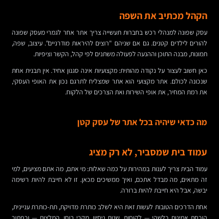
הקהל מכתיב את השפה
עסק שפונה למנהלי רכש בחברות תעשייה צריך אתר אחר לגמרי מעסק שפונה
להורים לילדים קטנים. גם אם שניהם "רוצים להיראות מודרניים". עיצוב, שפה,
תמונות, מבנה התוכן וההנעה לפעולה משתנים לפי קהל, הקשר וציפיות.
כאן חשוב לעצור על נקודה מהותית: מקצועיות אינה סגנון אחיד. אין תבנית אחת
שנכונה לכולם. אתר מקצועי הוא אתר שמצליח לתרגם נכון את האופי העסקי,
את רמת המחיר, את אופי השירות ואת הצרכים של הלקוח.
מה כדאי שיהיה בכל אתר של עסק קטן
עמוד בית שמסביר, לא רק מציג
עמוד הבית צריך לענות במהירות על כמה שאלות: מי אתם, מה אתם מציעים, למי
זה מתאים, מה מבדל אתכם, ואיך ממשיכים מכאן. זו לא חייבת להיות רשימה
יבשה, אבל היא חייבת להיות ברורה.
אחת הדרכים הטובות לעשות זאת היא לשלב כותרת מדויקת, תת-כותרת עניינית,
הוכחת אמינות כלשהי — לקוחות, שנות ניסיון, מקרי בוחן, המלצות — וכפתור