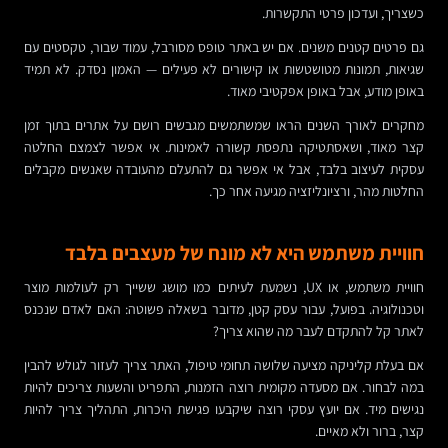
כשצריך, ועדכון פרטי התקשרות.
גם פרטים קטנים משנים. אם יש באתר טופס מסורבל, עמוד שבור, טקסטים עם
שגיאות, תמונות מטושטשות או קישורים לא פעילים — האמון נסדק. לא תמיד
באופן מודע, אבל באופן אפקטיבי מאוד.
מחקרים לאורך השנים הראו שמשתמשים מגבשים רושם על אתרים בתוך זמן
קצר מאוד, ושאסתטיקה נתפסת קשורה לאמינות. אי אפשר לצמצם החלטה
עסקית לעיצוב בלבד, אבל אי אפשר גם להתעלם מהעובדה שאנשים מקבלים
החלטות מהר, ורציונליזציה מגיעה אחר כך.
חוויית משתמש היא לא מונח של מעצבים בלבד
חוויית משתמש, או UX, נשמעת לעיתים כמו מושג ששייך רק לעולמות מוצר
וטכנולוגיה. בפועל, עבור עסק קטן, מדובר בשאלה פשוטה: האם לאדם שנכנס
לאתר קל להתקדם לעבר מה שהוא צריך?
אם בעלת קליניקה מציעה שלושה תחומי טיפול, האתר צריך לעזור לגולש להבין
במה לבחור. אם מסעדה מקומית רוצה הזמנות, התפריט והשעות צריכים להיות
נגישים מיד. אם יועץ עסקי רוצה שיקבעו פגישת היכרות, התהליך צריך להיות
קצר, ברור ולא מאיים.