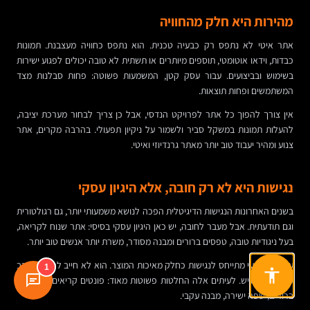
מהירות היא חלק מהחוויה
אתר איטי לא נתפס רק כבעיה טכנית. הוא נתפס כחוויה מעצבנת. תמונות
כבדות, וידאו אוטומטי, תוספים מיותרים או תשתית לא טובה יכולים לפגוע ישירות
בשימוש ובביצועים. עבור עסק קטן, המשמעות פשוטה: פחות סבלנות מצד
המשתמשים ופחות תוצאות.
אין צורך להפוך כל אתר לפרויקט הנדסי, אבל כן צריך לבחור מערכת יציבה,
להעלות תמונות במשקל סביר ולשמור על ניקיון תפעולי. בהרבה מקרים, אתר
צנוע ומהיר יעבוד טוב יותר מאתר גרנדיוזי ואיטי.
נגישות היא לא רק חובה, אלא היגיון עסקי
בשנים האחרונות הנגישות הדיגיטלית הפכה לנושא משמעותי יותר, גם רגולטורית
וגם תודעתית. אבל מעבר לחובה, יש כאן היגיון עסקי בסיסי: אתר שנוח לקריאה,
בעל ניגודיות טובה, טפסים ברורים ומבנה מסודר, משרת יותר אנשים טוב יותר.
עיצוב מקצועי מתייחס לנגישות כחלק מאיכות המוצר. הוא לא חייב להיות מורכב
1
כדי להיות נגיש. לעיתים אלה החלטות פשוטות מאוד: פונטים קריאים, כפתורים
ברורים, שפה ישירה, מבנה עקבי.