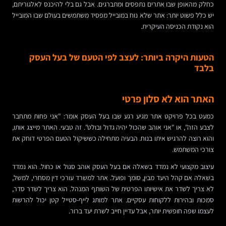
כחלק מהאופן שבו אתרים נתפסים ומתברגים. אבל גם בלי להיכנס לאלגוריתם,
יש כלל פשוט יותר: אתר שלא נוח במובייל מפסיד משתמשים בעולם שבו המובייל
הוא נקודת הכניסה העיקרית.
הטעות היקרה ביותר: לעצב לפי הטעם של בעל העסק
בלבד
האתר הוא לא סלון פרטי
כמעט בכל פרויקט אתר מגיע רגע שבו בעל העסק אומר: "אני פחות מתחבר
לצבע הזה", או "אני אוהב שהכול יהיה גדול ובולט". זה טבעי. האתר מייצג אותו,
והוא רוצה להרגיש איתו בנוח. הבעיה מתחילה כששיקול הטעם הפרטי דוחק את
צורכי המשתמש.
עיצוב מקצועי לא נמדד בשאלה אם בעל העסק אוהב סגול או כחול. הוא נמדד
בשאלה אם קהל היעד מבין, סומך ופועל. אתר למשרד עורכי דין מסחרי, למשל,
לא צריך לשדר את אישיותו הפרטית של השותף המנהל. הוא צריך לשדר סדר,
סמכות ובהירות ללקוחות עסקיים. אתר למותג לייף-סטייל קטן יכול להרשות
לעצמו שפה חופשית יותר, אבל עדיין חייב לשרת יעד ברור.