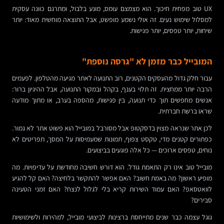
UX טוב מפחית חיכוך. הוא מצמצם עומס, מונע בלבול, ומתרגם כוונה עסקית
למסלול שימוש נעים. זה אולי נשמע מופשט, אבל התוצאה מוחשית מאוד: יותר
שיחות, יותר טפסים, יותר פגישות.
המובייל כבר מזמן לא "גרסה נוספת"
עבור חלק גדול מהעסקים הקטנים, רוב התנועה לאתר מגיעה מהטלפון. לפעמים
הרבה יותר ממחצית. זה תלוי בענף, בקהל ובמקור התנועה, אבל ההיגיון ברור:
אנשים מחפשים תוך כדי תנועה, בין פגישות, מהספה בערב, או מתוך מודעה
שראו ברשת חברתית.
לכן אתר שנראה מצוין בדסקטופ אבל מסורבל במובייל הוא פשוט אתר לא גמור.
כפתורים קטנים מדי, טקסט צפוף, תמונות שמעמיסות על המסך, תפריטים לא
נוחים, טפסים ארוכים — כל אלה פוגעים בביצועים.
מובייל טוב אינו רק התאמת גודל. הוא דורש חשיבה מחודשת על עדיפויות. מה
מופיע ראשון? מה באמת חשוב? האם אפשר להתקשר בלחיצה? האם קל להגיע
לוואטסאפ? האם עמוד השירות קריא בלי לגלול לנצח? האם זמני הטעינה
סבירים?
גוגל עצמה כבר שנים מתייחסת ברצינות לביצועי מובייל, למהירות ולשימושיות