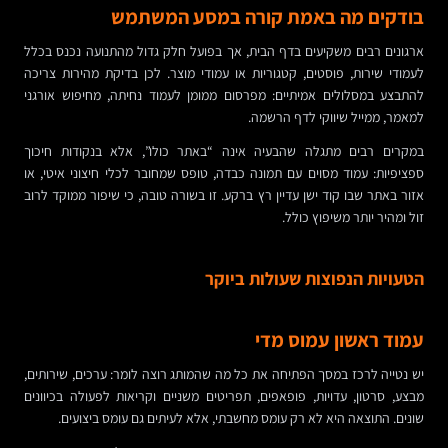
בודקים מה באמת קורה במסע המשתמש
ארגונים רבים משקיעים בדף הבית, אך בפועל חלק גדול מהתנועה נכנס בכלל
לעמודי שירות, פוסטים, קטגוריות או עמודי מוצר. לכן בדיקת מהירות צריכה
להתבצע במסלולים אמיתיים: מפרסום ממומן לעמוד נחיתה, מחיפוש אורגני
למאמר, ממייל שיווקי לדף הרשמה.
במקרים רבים מתגלה שהבעיה אינה “באתר כולו”, אלא בנקודות חיכוך
ספציפיות: עמוד מסוים עם תמונה כבדה, טופס שמחובר לכלי חיצוני איטי, או
אזור באתר שבו קוד ישן עדיין רץ ברקע. זו בשורה טובה, כי שיפור ממוקד לרוב
זול ומהיר יותר משיפוץ כולל.
הטעויות הנפוצות שעולות ביוקר
עמוד ראשון עמוס מדי
יש נטייה לרכז במסך הפתיחה את כל מה שהמותג רוצה לומר: ערכים, שירותים,
מבצע, סרטון, עדויות, פופאפים, תפריטים משניים וקריאות לפעולה בכיוונים
שונים. התוצאה היא לא רק עומס מחשבתי, אלא לעיתים גם עומס ביצועים.