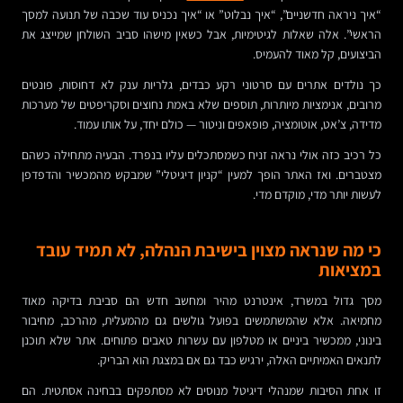
“איך ניראה חדשניים”, “איך נבלוט” או “איך נכניס עוד שכבה של תנועה למסך
הראשי”. אלה שאלות לגיטימיות, אבל כשאין מישהו סביב השולחן שמייצג את
הביצועים, קל מאוד להעמיס.
כך נולדים אתרים עם סרטוני רקע כבדים, גלריות ענק לא דחוסות, פונטים
מרובים, אנימציות מיותרות, תוספים שלא באמת נחוצים וסקריפטים של מערכות
מדידה, צ’אט, אוטומציה, פופאפים וניטור — כולם יחד, על אותו עמוד.
כל רכיב כזה אולי נראה זניח כשמסתכלים עליו בנפרד. הבעיה מתחילה כשהם
מצטברים. ואז האתר הופך למעין “קניון דיגיטלי” שמבקש מהמכשיר והדפדפן
לעשות יותר מדי, מוקדם מדי.
כי מה שנראה מצוין בישיבת הנהלה, לא תמיד עובד
במציאות
מסך גדול במשרד, אינטרנט מהיר ומחשב חדש הם סביבת בדיקה מאוד
מחמיאה. אלא שהמשתמשים בפועל גולשים גם מהמעלית, מהרכב, מחיבור
בינוני, ממכשיר ביניים או מטלפון עם עשרות טאבים פתוחים. אתר שלא תוכנן
לתנאים האמיתיים האלה, ירגיש כבד גם אם במצגת הוא הבריק.
זו אחת הסיבות שמנהלי דיגיטל מנוסים לא מסתפקים בבחינה אסתטית. הם