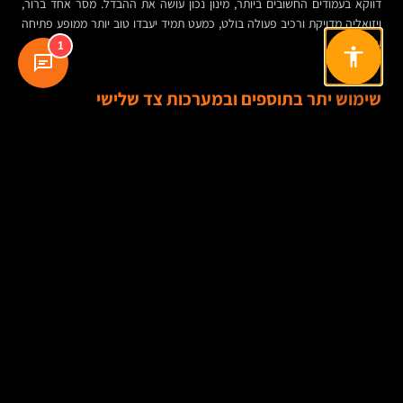
דווקא בעמודים החשובים ביותר, מינון נכון עושה את ההבדל. מסר אחד ברור,
ויזואליה מדויקת ורכיב פעולה בולט, כמעט תמיד יעבדו טוב יותר ממופע פתיחה
עמוס.
1
שימוש יתר בתוספים ובמערכות צד שלישי
מערכת צ’אט, כלי אנליטיקה, הקלטת מסך, ווידג’ט רשתות חברתיות, מערכת
המלצות, אוטומציה שיווקית, טופס קופץ, סקר שביעות רצון — כל אלה עשויים
להיות שימושיים. הבעיה מתחילה כשמצרפים אותם ללא בקרה.
כל שירות כזה מוסיף קריאות, סקריפטים ועומס. לפעמים הכלי שמישהו ביקש
“כי זה חשוב לשיווק” מייצר נזק גדול יותר מהתועלת שלו. ארגונים בוגרים בודקים
לא רק מה כל כלי נותן, אלא גם מה המחיר שלו במהירות ובחוויית המשתמש.
חוסר תיאום בין עיצוב, פיתוח ושיווק
כשהמעצב שואף למקסימום אפקט, המפתח מנסה לעמוד בלוחות זמנים, ואיש
השיווק מוסיף עוד כלי מדידה ועוד שכבת קמפיין — בלי גורם שמחזיק את
התמונה המלאה, מתקבל אתר מפורק. כל החלטה נכונה בפני עצמה, אבל
המוצר הסופי כבד.