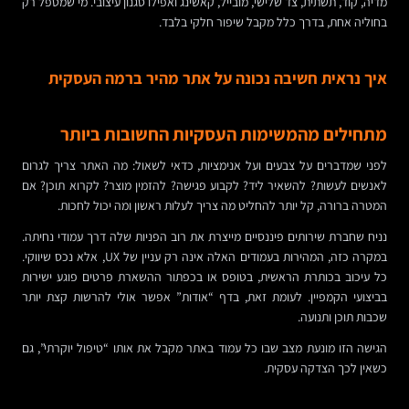
מדיה, קוד, תשתית, צד שלישי, מובייל, קאשינג ואפילו סגנון עיצובי. מי שמטפל רק
בחוליה אחת, בדרך כלל מקבל שיפור חלקי בלבד.
איך נראית חשיבה נכונה על אתר מהיר ברמה העסקית
מתחילים מהמשימות העסקיות החשובות ביותר
לפני שמדברים על צבעים ועל אנימציות, כדאי לשאול: מה האתר צריך לגרום
לאנשים לעשות? להשאיר ליד? לקבוע פגישה? להזמין מוצר? לקרוא תוכן? אם
המטרה ברורה, קל יותר להחליט מה צריך לעלות ראשון ומה יכול לחכות.
נניח שחברת שירותים פיננסיים מייצרת את רוב הפניות שלה דרך עמודי נחיתה.
במקרה כזה, המהירות בעמודים האלה אינה רק עניין של UX, אלא נכס שיווקי.
כל עיכוב בכותרת הראשית, בטופס או בכפתור ההשארת פרטים פוגע ישירות
בביצועי הקמפיין. לעומת זאת, בדף “אודות” אפשר אולי להרשות קצת יותר
שכבות תוכן ותנועה.
הגישה הזו מונעת מצב שבו כל עמוד באתר מקבל את אותו “טיפול יוקרתי”, גם
כשאין לכך הצדקה עסקית.