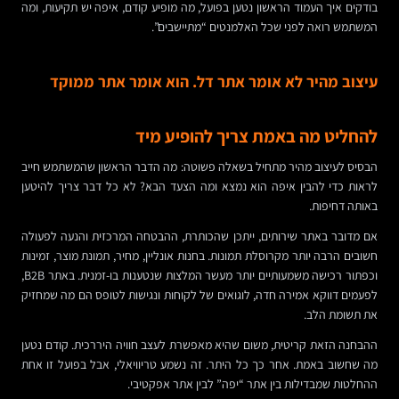
בודקים איך העמוד הראשון נטען בפועל, מה מופיע קודם, איפה יש תקיעות, ומה
המשתמש רואה לפני שכל האלמנטים “מתיישבים”.
עיצוב מהיר לא אומר אתר דל. הוא אומר אתר ממוקד
להחליט מה באמת צריך להופיע מיד
הבסיס לעיצוב מהיר מתחיל בשאלה פשוטה: מה הדבר הראשון שהמשתמש חייב
לראות כדי להבין איפה הוא נמצא ומה הצעד הבא? לא כל דבר צריך להיטען
באותה דחיפות.
אם מדובר באתר שירותים, ייתכן שהכותרת, ההבטחה המרכזית והנעה לפעולה
חשובים הרבה יותר מקרוסלת תמונות. בחנות אונליין, מחיר, תמונת מוצר, זמינות
וכפתור רכישה משמעותיים יותר מעשר המלצות שנטענות בו-זמנית. באתר B2B,
לפעמים דווקא אמירה חדה, לוגואים של לקוחות ונגישות לטופס הם מה שמחזיק
את תשומת הלב.
ההבחנה הזאת קריטית, משום שהיא מאפשרת לעצב חוויה היררכית. קודם נטען
מה שחשוב באמת. אחר כך כל היתר. זה נשמע טריוויאלי, אבל בפועל זו אחת
ההחלטות שמבדילות בין אתר “יפה” לבין אתר אפקטיבי.