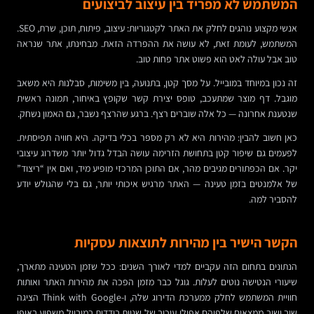
המשתמש לא מפריד בין עיצוב לביצועים
אנשי מקצוע נוהגים לחלק את האתר לקטגוריות: עיצוב, פיתוח, תוכן, שרת, SEO.
המשתמש, לעומת זאת, לא עושה את ההפרדה הזאת. מבחינתו, אתר שנראה
טוב אבל עולה לאט הוא פשוט אתר פחות טוב.
זה נכון במיוחד במובייל. על מסך קטן, בתנועה, בין משימות, סבלנות היא משאב
מוגבל. דף מוצר שמתעכב, טופס יצירת קשר שקופץ באיחור, תמונה ראשית
שנטענת אחרונה — כל אלה שוברים רצף. ברגע שהרצף נשבר, גם האמון נשחק.
כאן חשוב להבין: מהירות היא לא רק מספר בכלי בדיקה. היא חוויה תפיסתית.
לפעמים גם שיפור קטן בתחושת הזרימה עושה הבדל גדול יותר משדרוג עיצובי
יקר. אם הכפתורים מגיבים מהר, אם התוכן המרכזי מופיע מיד, ואם אין “ריצוד”
של אלמנטים בזמן טעינה — האתר מרגיש איכותי יותר, גם בלי שהגולש יודע
להסביר למה.
הקשר הישיר בין מהירות לתוצאות עסקיות
הנתונים בתחום הזה עקביים למדי לאורך השנים: ככל שזמן הטעינה מתארך,
שיעורי הנטישה נוטים לעלות. גוגל כבר מזמן הפכה את מהירות האתר ואותות
חוויית המשתמש לחלק ממערכת הדירוג שלה, ו-Think with Google הציגה
שוב ושוב ממצאים שלפיהם אפילו עיכוב של שניות בודדות במובייל משפיע באופן