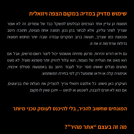
שימוש מדויק במדיה במקום הצפה ויזואלית
תמונות הן עדיין אחד הגורמים הבולטים למשקל כבד של עמודים. זה לא אומר
שצריך לוותר עליהן, אלא לבחור בהן נכון. תמונה אחת מצוינת, חתוכה היטב
ומכווצת כמו שצריך, תעשה ברוב המקרים עבודה טובה יותר מחמש תמונות
גדולות שרודפות זו את זו.
גם וידאו דורש זהירות. סרטון פתיחה אוטומטי יכול ליצור רושם מרשים, אבל אם
הוא מאט את העלייה של העמוד, הוא עלול להזיק יותר משהוא מועיל. לא מעט
מותגים מגלים שאותו מסר יכול לעבוד היטב גם באמצעות סטילס איכותי,
אנימציה קלה או וידאו שמופעל רק לפי בחירת המשתמש.
העיקרון כאן פשוט: כל אלמנט ויזואלי צריך להצדיק את העלות שלו בביצועים.
אם הוא לא תורם להבנה, לשכנוע או לניווט — ייתכן שאין לו מקום.
המונחים שחשוב להכיר, בלי להיכנס לעומק טכני מיותר
מה זה בעצם “אתר מהיר”?