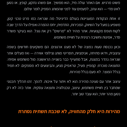
פשוט מרגיש. אם האתר עולה מיד, הוא ממשיך. אם משהו נתקע, קופץ, או נטען
לאט מדי — הוא עוזב, לפעמים עוד לפני שהמותג הספיק לומר שלום.
זו אחת הנקודות המעניינות בעולם הדיגיטל: מה שנראה כמו פרט טכני קטן,
משפיע בפועל על השיווק, המכירות, התדמית, יחס ההמרה ואפילו על הדרך שבה
לקוח תופס מקצועיות. אתר מהיר לא “מרשים” רק את גוגל. הוא בעיקר משדר
סדר, אמינות וחשיבה רצינית על חוויית משתמש.
וכאן נכנסת טעות נפוצה של לא מעט ארגונים. הם משקיעים חודשים בשפה
עיצובית, וידאו פתיחה, אנימציות, תסריטי מותג וצילומי אווירה — ואז מעלים אתר
שנראה נהדר במצגת, אבל מתעייף כבר בשנייה הראשונה מול משתמש אמיתי.
התוצאה מוכרת: קמפיין פעיל, טראפיק מגיע, והביצועים לא מספקים. לא תמיד
בגלל המוצר. לא פעם בגלל מהירות.
עיצוב אתר עם טעינה מהירה הוא לא ויתור על איכות. להפך. זהו תהליך תכנוני
שמחבר בין חוויית משתמש, עיצוב, טכנולוגיה ותוצאה עסקית. אתר כזה לא רק
נטען מהר יותר; הוא עובד טוב יותר.
מהירות היא חלק מהחוויה, לא שכבת תשתית נסתרת