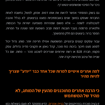
ניכר על הסיכוי שמשתמש ינטוש דף.
גם בשוק המסחרי אפשר לראות את אותו דפוס. אמזון, למשל, נחשבת לאחת
החברות שעסקו במשך שנים באובססיביות כמעט בביצועים, לא בגלל אהבה
לטכנולוגיה לשמה — אלא משום שמהירות משפיעה ישירות על הכנסות.
וולמארט פרסמה בעבר תובנות דומות סביב השפעת זמני טעינה על המרות.
המסר ברור: ביצועים הם חלק מהמשפך.
עבור עסקים קטנים ובינוניים, המשמעות אפילו חריפה יותר. מותג גדול יכול
לספוג מעט חיכוך בזכות כוח מוכר, קהל נאמן או תקציבי מדיה גדולים. עסק
מקומי, חברת B2B או רשת שירותים שצריכים לשכנע מהר — פחות. שם כל
שנייה של עיכוב מרגישה יקרה יותר.
למה אתרים איטיים למרות שכל אחד כבר “יודע” שצריך
להיות מהיר
כי הרבה אתרים מתוכננים מהעין של המותג, לא
מהיד של המשתמש
זו בעיה מוכרת בפרויקטים של
בניית אתרים
. הדיון מתמקד לא פעם בשאלות כמו