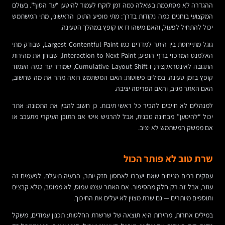
ההגדרה לא מסתכמת בשאלה כמה זמן לוקח לעמוד להיטען “עד הסוף”. בעולם
המקצועי בוחנים כמה נקודות בדרך: מתי מופיע התוכן הראשוני, מתי המשתמש
יכול להתחיל לפעול, והאם משהו זז או קופץ במהלך הטעינה.
גוגל מתייחסת בין היתר למדדים כמו Largest Contentful Paint, שבודק מתי
האלמנט המרכזי בדף הופיע; Interaction to Next Paint, שבוחן את מהירות
התגובה לאינטראקציה; ו-Cumulative Layout Shift, שמודד עד כמה העמוד
קופץ בזמן טעינה. במילים פשוטות: האם המשתמש רואה מהר את מה שחשוב,
האם האתר מגיב, והאם הפריסה יציבה.
למנהלים לא חייבים להכיר כל ראשי תיבות. כן חשוב להבין את התמונה: אתר
יכול “להיטען” מבחינה טכנית, אבל להרגיש איטי אם התוכן העיקרי מתעכב או
אם ממשק המשתמש לא יציב.
שרת טוב לא פותר הכול
עסקים רבים מניחים שאם יעברו לאחסון חזק יותר, הבעיה תיעלם. לפעמים זה
עוזר, אבל זה רק חלק מהסיפור. אם האתר עצמו עמוס, לא ממוטב, מלא קבצים
ותוספים מיותרים — גם שרת מצוין לא יעלים את החיכוך.
במילים אחרות, מהירות היא תוצאה של שרשרת החלטות: תכנון עמודים, משקל