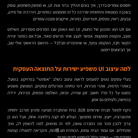
חסמים עומדים בדרך, איך בונים תהליך ברור ונוח. UI, או ממשק משתמש, עוסק
בשכבה המעשית והחזותית שדרכה כל זה מתממש: כפתורים, היררכיה של מידע,
צבעים, ריווח, טפסים, תפריטים, כותרות, אייקונים ומבנה עמודים.
אם UX הוא התכנון של החנות, UI הוא האופן שבו המדפים מסודרים, השילוט
מוצב, והקופה ממוקמת. אפשר לעצב אתר מרשים מאוד, אבל אם כפתור יצירת
הקשר חבוי, הטקסט צפוף, או שהתפריט מבלבל — הרושם הראשוני אולי טוב,
אך הביצועים ייפגעו.
למה עיצוב UI משפיע ישירות על התוצאה העסקית
בעלי עסקים נוטים לפעמים לראות עיצוב כשלב “אסתטי” בפרויקט. בפועל,
באתרי תדמית, אתרי מכירות, דפי נחיתה ופורטלים עסקיים, הממשק משפיע
כמעט על כל מדד חשוב: זמן שהייה, פניות, השלמת טפסים, מכירות, ירידה
בנטישה, ולעיתים גם אמון.
ניקח למשל חברת שירותים B2B. נניח שהחברה מציעה פתרון מורכב יחסית:
אינטגרציה, ייעוץ, שירות מתמשך. הגולש לא יקנה בלחיצה אחת, אבל הוא כן
צריך להבין מהר מה החברה עושה, למי זה מתאים, למה להאמין לה, ואיך
מתחילים. אם עמוד הבית עמוס, הכותרת מע模מת, והקריאה לפעולה קופצת
מוקדם מדי — האתר עלול להחמיץ לידים טובים.