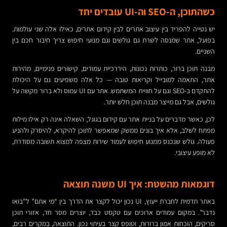
כשהתוכן, ה-SEO וה-UI עובדים יחד
יש נטייה להפריד בין עיצוב אתרים לבין קידום אתרים, כאילו אלה שני עולמות.
בפועל, אתר שמנסה לשרת גם גולשים וגם מנועי חיפוש צריך חיבור חכם בין
השניים.
מבנה תוכן ברור, כותרות נכונות, היררכיית עמודים, קישורים פנימיים, מהירות
אתר, התאמה למובייל וקריאות טובה — כל אלה משפיעים גם על היכולת
להתקדם ב-SEO וגם על חוויית המשתמש. אתר עם UI עמוס ולא ברור מקשה על
גולשים, אבל גם מייצר מבנה תוכן חלש יותר.
לכן, כאשר מדברים על בניית אתר עם קידום בגוגל, השאלה אינה רק אילו מילות
מפתח לשלב, אלא איך בונים ממשק שמאפשר לתוכן להיקרא, להיסרק ולהניע
פעולה. גולש שנכנס ממנוע חיפוש לעמוד שירות מצפה למצוא תשובה מסודרת,
לא מופע עיצובי.
דוגמאות מהשטח: איך UI משנה תוצאה
באתר תדמית לחברת ייעוץ, UI נכון יכול לקצר את הדרך בין “מי אתם” ל”בואו
נדבר”. במקום עמודים ארוכים עם טקסט כבד, יוצרים מסר חד, אזורי תוכן
סריקים, הוכחות אמון ברורות, וטופס קצר בעיתוי נכון. התוצאה, במקרים רבים,