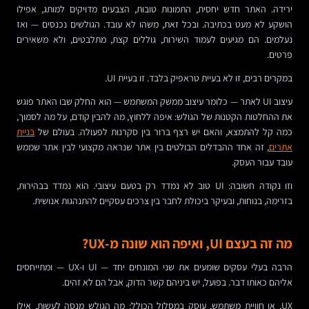
ירידה. האתר חדש יחסית, התמונות טובות, הצבעים מדויקים למותג, אפילו
הושקע לא מעט בכתיבה. ובכל זאת, משהו לא עובד. הגולשים נכנסים — ואז
נעלמים. הם מגיעים לעמוד השירות, גוללים קצת, מתלבטים, ולא משאירים
פרטים.
במקרים רבים, זו לא בעיית טראפיק בלבד. זו בעיית UI.
עיצוב UI לאתר — כלומר עיצוב ממשק המשתמש — הוא החלק שבו האתר פוגש
את ההחלטות הקטנות של הגולש: איפה ללחוץ, מה להבין קודם, על מה לסמוך,
כמה קל להתמצא, והאם יש רצף ברור בין סקרנות לפעולה. בעולם של
בניית
אתרים
, זה אחד ההבדלים הבולטים בין אתר שנראה מקצועי לבין אתר שממש
עובד עבור העסק.
וזו נקודה חשובה: UI טוב לא נמדד רק בטעם עיצובי. הוא נמדד בבהירות,
בזרימה, בנוחות, ובעיקר ביכולת לחבר בין צרכים עסקיים להתנהגות אנושית.
מה זה בעצם UI, ואיפה הוא שונה מ-UX?
הרבה בעלי עסקים שומעים את שני המונחים יחד — UI ו-UX — ומתייחסים
אליהם כאותו דבר. בפועל, יש ביניהם קשר הדוק, אבל הם לא זהים.
UX, או חוויית משתמש, עוסק במסלול הכולל: מה הגולש מנסה לעשות, אילו