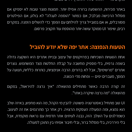
באתר מכירות, ההשפעה ברורה אפילו יותר. תמונות מוצר טובות לא יספיקו אם
מסלול הרכישה מבלבל, אם כפתור “הוספה לעגלה” לא בולט, אם הפילטרים
מסורבלים, או אם במובייל צריך להילחם עם המסך כדי להשלים הזמנה. במקרים
רבים, שיפור UI ממוקד עושה יותר מהוספת עוד תקציב פרסום.
הטעות הנפוצה: אתר יפה שלא יודע להוביל
אחת הטעויות השכיחות בפרויקטים של עיצוב ובניית אתרים היא השקעה גדולה
בשפה גרפית, בלי מספיק מחשבה על קבלת החלטות מצד המשתמש. נוצרים
אתרים “מרשימים”, אבל לא ברורים. הרבה אנימציות, כותרות כלליות, תנועה על
המסך, מעברים יפים — ופחות מדי הכוונה.
זה קורה הרבה כאשר מתחילים מהשאלה “איך נרצה להיראות”, במקום
מהשאלה “מה נרצה שיקרה באתר”.
UI טוב מתחיל באסטרטגיה פשוטה: להבין מי הקהל, מה הוא מחפש, באיזה שלב
הוא נמצא, ומה הפעולה העסקית הרצויה. רק אחר כך מתרגמים את זה לעיצוב.
כשמדלגים על השלב הזה, נבנה לעיתים אתר תדמית עם נראות מוקפדת, אבל
בלי היררכיה, בלי מסלול ברור, ובלי חיבור אמיתי בין התוכן לפעולה.