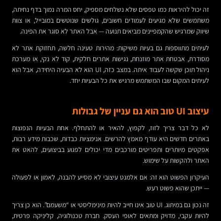
זה יכול להיראות כמו טפסים שלא נשלחים מספיק, יחס המרה נמוך בדף נחיתה,
משתמשים שלא מגיעים לעמודים חשובים, גולשים שנוטשים במובייל, או צוות
שיווק שמרגיש שהקמפיינים מביאים תנועה — אבל האתר לא סוגר את הפינה.
לעיתים מתווספות גם בעיות משיקות: מהירות טעינה חלשה, תחזוקת אתר לא
מסודרת, אבטחת אתר מוזנחת, נגישות אתרים חלקית, קוד לא נקי, או מערכת
ניהול תוכן שקשה לעבוד איתה. במצב כזה, UI הוא לא הבעיה היחידה, אבל הוא
לעיתים המקום שבו המשתמש מרגיש את כל הבעיות יחד.
עיצוב UI טוב הוא גם עניין של גבולות
לא כל דבר צריך לזוז, לקפוץ, להאיר או להתחלף. אחת הבעיות הנפוצות
באתרים חדשים היא עודף מאמץ להרשים. אנימציות כבדות, שכבות מידע רבות,
אפקטים מיותרים ותפריטים מורכבים מדי יכולים לפגוע בביצועים, להאט את
האתר ולהקשות על שימוש.
העיקרון הפשוט הוא זה: אם אלמנט עיצובי לא מסייע להבנה, לאמון או לפעולה
— ייתכן שהוא פשוט רעש.
זה נכון גם במיתוג. UI טוב אינו חייב להיות מינימליסטי או “משעמם”. הוא כן צריך
להיות עקבי, מדויק ומתאים לאופי העסק. חברת טכנולוגיה, קליניקה פרטית,