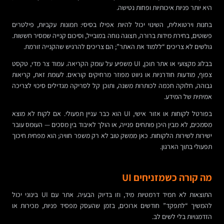
היא יותר פניות איכותיות ופחות נטישה.
בחנות וירטואלית, השינוי יכול להיות אפילו בסיסי: תמונות עקביות, פילטרים
פשוטים, בחירת מידות ברורה, תצוגה נוחה במובייל, וסיכום קנייה שמסיר חששות.
גולשים לא צריכים “ללמוד את האתר”; הם צריכים להרגיש שהקנייה זורמת.
בבלוג מקצועי או אתר תוכן, UI משפיע על עומק הקריאה. עמוד צר מדי, טקסט
צפוף, מודעות חודרניות או ניווט מפוזר מרחיקים קוראים. לעומת זאת, קריאות
גבוהה, חלוקה חכמה לכותרות משנה, ותוכן קל לסריקה מגדילים סיכוי לצריכה
אמיתית של המידע.
בפורטל לקוחות או אזור אישי, UI הוא כבר עניין תפעולי. אם לקוח לא מוצא
מסמכים, לא מבין היכן פותחים פנייה, או הולך לאיבוד בין מסכים — העומס עובר
ישירות לשירות הלקוחות. כאן ממשק טוב לא רק משפר חוויה; הוא מפחית חיכוך
תפעולי בתוך הארגון.
מה קורה כשמזניחים UI
התוצאות לא תמיד דרמטיות מיד, וזו בדיוק הבעיה. אתר עם UI בינוני יכול
להמשיך “לתפקד” חודשים ארוכים, בזמן שהעסק מפסיד פניות, מכירות או
הזדמנויות בלי לשים לב.