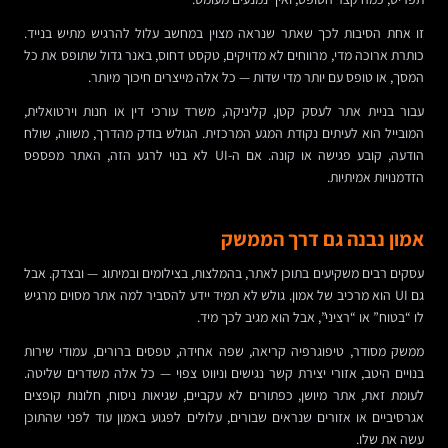
זו אחת הסיבות לכך שאתר שנראה מצוין במחשב עלול להרגיש מתיש בנייד.
כותרת ארוכה מדי, מרווחים לא מדויקים, טקסט דחוס, באנר גדול שתופס את כל
המסך, או טופס עם יותר מדי שדות — כל אלה מייצרים חיכוך מיותר.
עבור בניית אתר לעסק קטן, קליניקה, משרד עורכי דין או חנות וירטואלית,
המובייל הוא לעיתים נקודת המגע המרכזית. הגולש בודק מהדרך, משווה, שולח
הודעה, קובע פגישה או קונה. אם ה-UI לא בנוי לרגע הזה, האתר מפספס
הזדמנויות אמיתיות.
אמון נבנה גם דרך הממשק
עסקים רבים משקיעים בתוכן לאתר, בהמלצות, בצילומים ובמיתוג — ובצדק. אבל
גם UI הוא מרכיב של אמון. גולש לא תמיד יידע להסביר למה אתר מסוים מרגיש
לו “בטוח” או “רציני”, אבל הוא מגיב לכך מיד.
ממשק מסודר, טיפוגרפיה קריאה, שפה אחידה, טפסים ברורים, עמודי שירות
בנויים היטב, אזורי יצירת קשר נגישים וניווט צפוי — כל אלה משדרים שליטה.
לעומת זאת, אתר מיושן, כפתורים לא עקביים, שגיאות ניסוח, חלונות קופצים
אגרסיביים או אזורים שנראים שבורים, עלולים לפגוע באמון עוד לפני שהתוכן
עשה את שלו.