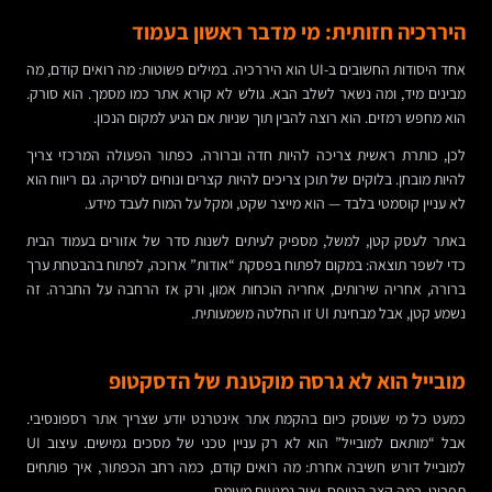
היררכיה חזותית: מי מדבר ראשון בעמוד
אחד היסודות החשובים ב-UI הוא היררכיה. במילים פשוטות: מה רואים קודם, מה
מבינים מיד, ומה נשאר לשלב הבא. גולש לא קורא אתר כמו מסמך. הוא סורק.
הוא מחפש רמזים. הוא רוצה להבין תוך שניות אם הגיע למקום הנכון.
לכן, כותרת ראשית צריכה להיות חדה וברורה. כפתור הפעולה המרכזי צריך
להיות מובחן. בלוקים של תוכן צריכים להיות קצרים ונוחים לסריקה. גם ריווח הוא
לא עניין קוסמטי בלבד — הוא מייצר שקט, ומקל על המוח לעבד מידע.
באתר לעסק קטן, למשל, מספיק לעיתים לשנות סדר של אזורים בעמוד הבית
כדי לשפר תוצאה: במקום לפתוח בפסקת “אודות” ארוכה, לפתוח בהבטחת ערך
ברורה, אחריה שירותים, אחריה הוכחות אמון, ורק אז הרחבה על החברה. זה
נשמע קטן, אבל מבחינת UI זו החלטה משמעותית.
מובייל הוא לא גרסה מוקטנת של הדסקטופ
כמעט כל מי שעוסק כיום בהקמת אתר אינטרנט יודע שצריך אתר רספונסיבי.
אבל “מותאם למובייל” הוא לא רק עניין טכני של מסכים גמישים. עיצוב UI
למובייל דורש חשיבה אחרת: מה רואים קודם, כמה רחב הכפתור, איך פותחים
תפריט, כמה קצר הטופס, ואיך נמנעים מעומס.