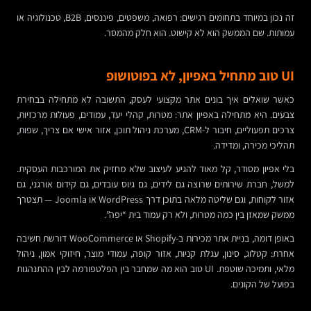
זה נכון במיוחד בתחומים רגישים: רפואה, משפטים, פיננסים, B2B, טכנולוגיה או
עמותות. שם הממשק הוא לא קישוט. הוא חלק מהמסר.
UI טוב מתחיל באפיון, לא בפוטושופ
כאשר שואלים איך בונים אתר מקצועי לעסק, התשובה לא מתחילה בבחירת
צבעים. היא מתחילה באפיון אתר: מטרות, קהלי יעד, עמודים, פעולות מרכזיות,
צרכים תפעוליים, חיבור ל-CRM, מערכת ניהול תוכן, אזור אישי אם צריך, שפות,
תהליכי מכירה, ומדידה.
בלי אפיון מסודר, קל מאוד להגיע לעיצוב שלא מחזיק את המורכבות העסקית.
למשל, חברת שירותים שרוצה גם לידים, גם גיוס עובדים, גם קידום אורגני, גם
אזור לקוחות, וגם שליטה מלאה בתוכן דרך WordPress או Joomla — תצטרך
ממשק שמאזן בין כמה מטרות, ולא רק עמוד בית “יפה”.
באופן דומה, בניית אתר מכירות ב-Shopify או WooCommerce דורשת חשיבה
אחרת: קטלוג, סינון, עגלת קניות, אזור קופה, עמודי מוצר, חיזוקי אמון, ניהול
מלאי, ותמיכה שוטפת. UI טוב הוא מה שמחבר בין הפלטפורמה לבין ההתנהגות
בפועל של הקונים.