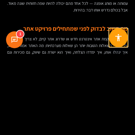
עמותה או מותג אופנה — לכל אחד מהם יכולה להיות שפה חזותית שונה מאוד.
אבל בכולם נדרש אותו דבר: בהירות.
מה חשוב לבדוק לפני שמתחילים פרויקט אתר
1
מי ששוקל הקמת אתר אינטרנט חדש או שדרוג אתר קיים, לא צריך לחשוב רק
על עיצוב. השאלות הטובות יותר הן שאלות מערכתיות: מה האתר אמור להשיג,
איך ינהלו אותו, איך ימדדו הצלחה, ואיך הוא ישרת גם שיווק, גם מכירות וגם
תפעול.
כשבודקים חברה לבניית אתרים, כדאי לבחון לא רק עבודות יפות, אלא גם
חשיבה. האם יש תהליך אפיון אמיתי. האם מתייחסים למובייל מההתחלה. האם
מדברים על SEO, נגישות, אבטחה ואחסון אתרים. האם מציעים מערכת ניהול
תוכן שתאפשר עצמאות. האם יש שקיפות לגבי תחזוקה, שדרוגים ותלות עתידית
בספק.
גם השאלה כמה עולה לבנות אתר צריכה להיבחן בהקשר רחב יותר. אתר זול
שנבנה מהר, בלי אפיון, בלי מדידה, בלי תוכן, ובלי תכנון לצמיחה, עלול לעלות
יותר בטווח הבינוני. מנגד, גם השקעה גבוהה לא מבטיחה הצלחה אם הממשק
לא תומך במטרות האמיתיות של העסק.