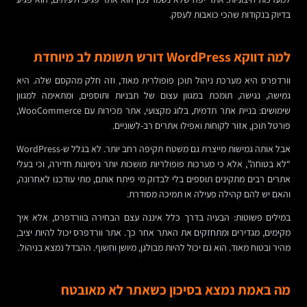
בדיוק בנקודות שהכי כואבות לעסק.
למה דווקא WordPress דורש תשומת לב מיוחדת
וורדפרס היא מערכת ניהול תוכן פופולרית מאוד, וזה חלק מהקסם שלה. היא
גמישה, נגישה, תומכת במגוון עצום של תבניות ותוספים, ומתאימה למגוון
שימושים: בניית אתר תדמית, בלוג מקצועי, אתר מכירות עם WooCommerce,
פורטל תוכן, אזור לקוחות ואפילו אתרים רב-לשוניים.
אבל אותה גמישות מייצרת גם משטח תקיפה רחב יותר. לא בגלל ש-WordPress
“לא בטוחה”, אלא כי מערכות פופולריות מושכות יותר ניסיונות חדירה, וכי בעלי
אתרים רבים מתקינים תוספים בלי לבדוק מי פיתח אותם, מתי עודכנו לאחרונה,
והאם יש להם קהילה פעילה או תמיכה מסודרת.
במילים פשוטות: הבעיה בדרך כלל איננה עצם הבחירה בוורדפרס, אלא איך
מקימים, מגדירים ומתחזקים את האתר אחר כך. אתר וורדפרס יכול להיות יציב,
מהיר ובטוח מאוד. הוא גם יכול להיות מבולגן, מיושן וחשוף. ההבדל נמצא בניהול.
מה באמת נמצא בסיכון כשאתר לא מאובטח