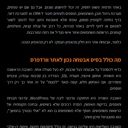
באתר תדמית פשוט יחסית, זה יכול להישמע מוגזם. אבל גם שם יש טפסים,
מערכת ניהול תוכן, משתמשים, תוספים ולעיתים חיבור ל-CRM או למערכת דיוור.
בדף נחיתה לקמפיין ממומן, טופס שלא מאובטח היטב יכול להפוך לשער
לספאם או לזיוף לידים. באתר מכירות, כל רכיב של עגלת קניות, משלוחים,
קופונים, הרשמות משתמשים ואזור אישי מגדיל את רמת המורכבות.
כלומר, אבטחת אתר היא חלק מהאפיון העסקי. לא רק מהאפיון הטכני.
מה כולל בסיס אבטחה נכון לאתר וורדפרס
כדאי להסתכל על אבטחה כעל שכבות, לא כעל פעולה אחת. השכבה הראשונה
היא תשתית: אחסון איכותי, תעודת SSL, הפרדה בין סביבות עבודה, וגיבויים
מסודרים. אם האחסון חלש, קשה מאוד “לפצות” על זה אחר כך רק דרך
תוספים.
השכבה השנייה היא תחזוקה: עדכוני ליבה של WordPress, עדכוני תבניות
ותוספים, בדיקות תאימות, הסרת רכיבים שלא בשימוש, ובחינה תקופתית של
הרשאות משתמשים. תוסף שלא משתמשים בו הוא לא “אולי נצטרך בהמשך”;
הוא פוטנציאל סיכון מיותר.
השכבה השלישית היא שליטה בגישה. זה כולל סיסמאות חזקות, אימות דו-שלבי