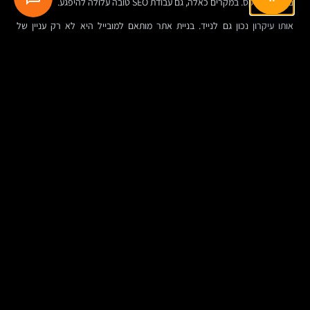
בעיות אינדוקס. במקרים כאלה, גם עבודת SEO טובה עלולה להיפגע.
אותו עיקרון נכון גם לנייד. בניית אתר מותאם למובייל היא לא רק עניין של
רספונסיביות. אם משתמש מובייל נתקל באזהרות אבטחה, חלונות קופצים
חשודים, או עמודים שנשברים בגלל קוד בעייתי, החוויה נפגעת מהר יותר.
במסכים קטנים, סף הסבלנות קצר.
לכן, כששואלים איך בונים אתר מקצועי לעסק, התשובה אינה מתחילה ונגמרת
בעיצוב. בניית אתר מקצועי היא חיבור בין אפיון אתר, מערכת ניהול תוכן מתאימה,
קוד נקי, עיצוב אתרים מדויק, תוכן טוב, אבטחת אתר, נגישות ותחזוקה רציפה.
טבלה מסכמת: מה באמת צריך לבדוק באבטחת
אתר וורדפרס
נושא
למה זה חשוב
מה לבדוק בפועל
אחסון
משפיע על יציבות,
מי הספק, האם יש גיבויים, SSL,
אתרים
מהירות ורמת ההגנה
תמיכה וניהול סביבה מסודר
הבסיסית
עדכוני
רכיבים לא מעודכנים
מי אחראי על עדכונים, באיזו
WordPress
הם מקור שכיח
תדירות, והאם בודקים תאימות