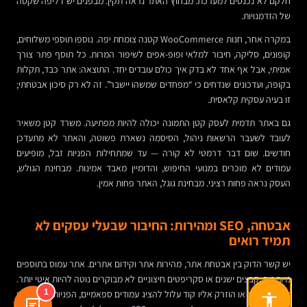
חלקם לא נכנסים למערכת. מבחוץ האתר נראה תקין. מבפנים יש דליפה שקטה
של הזדמנויות.
במקרה אחר, חנות WooCommerce קטנה צומחת יפה. נוספו תוספי משלוחים,
קופונים, סליקה, חיבור למלאי ופופ-אפים לשיפור המרות. כל תוסף פתר צורך
אמיתי, אבל אף אחד לא בדק איך כולם עובדים יחד. התוצאה: אתר כבד, תקלות
בקופה, ועדכונים שנדחים כי “מפחדים שמשהו יישבר”. זה לא רק סיכון אבטחתי;
זו בעיה עסקית קלאסית.
גם באתר תדמית לעסק קטן התמונה יכולה להיות מפתיעה. משרד קטן משאיר
לעובד לשעבר הרשאות ניהול, הסיסמה נשארת פשוטה, והאתר לא מתעדכן
חודשים. שום דבר דרמטי לא קורה — עד שמתחילות הפניות זבל, מופיעים
עמודים לא מוכרים במנועי החיפוש, והדומיין מאבד אמינות. מבחינת הגולש,
העסק נראה פחות רציני. מבחינת גוגל, האתר פחות אמין.
אבטחה, SEO ומהירות: החיבור שבעלי עסקים לא
תמיד רואים
יש קשר הדוק בין אבטחת אתר, מהירות אתר וקידום אתרים. אתר עמוס בתוספים
מיותרים, קבצים ישנים או סקריפטים חיצוניים לא מבוקרים נוטה להיות איטי יותר.
1
אתר שנפרץ או הוזרק אליו קוד עלול להציג עמודים ספאמיים, הפניות מזיקות או