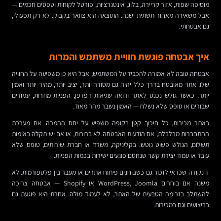
מוסיפה שפות, אזור קריירה, בלוג, אינטגרציות, פורטל לקוחות וטפסים חכמים —
אבל משאירה מאחור תשתית ישנה. התוצאה היא צוואר בקבוק. לא רק תפעולי,
גם אבטחתי.
איך אבטחה פוגשת חוויית משתמש והמרות
אבטחה טובה לא אמורה להכביד על המשתמש, אבל היא כן משפיעה על החוויה
שלו. אתר מאובטח בדרך כלל יהיה גם מסודר יותר, יציב יותר, מהיר יותר ואמין
יותר. כאשר גולש נכנס לאתר ורואה שגיאות דפדפן, הפניות מוזרות, עמודים
שבורים או טופס שלא נשלח — האמון נשבר מהר מאוד.
באתר מכירות, כל חיכוך קטן בקופה משפיע על יחס ההמרה. אם מערכת
ההתחברות מבלבלת, אם הודעות האבטחה לא ברורות, או אם יש תקלה באימות
תשלום, הגולש פשוט נוטש. בקליניקה, משרד או חברת שירותים, טופס שלא
עובד או עמוד יצירת קשר שנחסם פוגעים ישירות בכמות הפניות.
זו נקודה שכדאי לזכור גם כשבוחנים פיתוח אתרים או מעבר בין פלטפורמות. לא
משנה אם בוחרים WordPress, Joomla או Shopify — אבטחה צריכה
להשתלב בזרימה הטבעית של האתר, לא לעמוד מולה. אחרת היא פוגעת גם
בביצועים וגם במכירות.