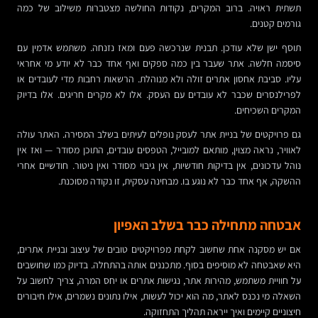
תשתית ראויה. ברוב המקרים, נקודות החולשה מצטברות משילוב של כמה
גורמים קטנים.
תוסף ישן שלא עודכן. תבנית שנרכשה פעם ומאז נזנחה. משתמש אדמין עם
סיסמה חלשה. אתר שעבר בין כמה ספקים ואף אחד כבר לא יודע מי אחראי
עליו. סביבת אחסון אתרים זולה ולא מנוהלת. הרשאות רחבות מדי לעובדים או
לפרילנסרים שכבר לא עובדים עם העסק. אלו לא מקרים חריגים. אלו בדיוק
המקרים השכיחים.
גם פרויקטים של בניית אתר לעסק נופלים לעיתים בשלב המסירה. האתר עולה
לאוויר, נראה מצוין, מותאם למובייל, הטפסים עובדים, התוכן מסודר — ואז אין
נוהל עדכונים, אין בדיקות חודשיות, אין גיבוי מסודר ואין ניטור. חודשיים אחרי
ההשקה, אף אחד כבר לא נוגע בו. מבחינה עסקית, זו נקודה מסוכנת.
אבטחה מתחילה כבר בשלב האפיון
אם יש מסקנה אחת שחשוב לקחת מפרויקטים טובים של עיצוב ובניית אתרים,
היא שאבטחה לא מוסיפים בסוף. מתכננים אותה בהתחלה. בדיוק כמו שחושבים
על חוויית משתמש, מהירות אתר, נגישות אתרים או יחס המרה, צריך לחשוב על
השאלה מי נכנס לאתר, מה הוא יכול לעשות, אילו נתונים נשמרים, אילו חיבורים
חיצוניים קיימים ואיך ייראה תהליך התחזוקה.