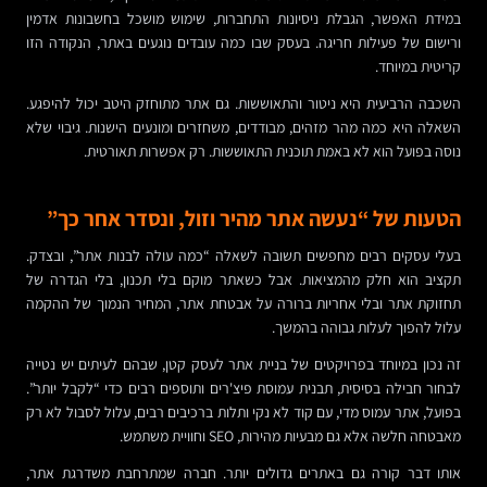
במידת האפשר, הגבלת ניסיונות התחברות, שימוש מושכל בחשבונות אדמין
ורישום של פעילות חריגה. בעסק שבו כמה עובדים נוגעים באתר, הנקודה הזו
קריטית במיוחד.
השכבה הרביעית היא ניטור והתאוששות. גם אתר מתוחזק היטב יכול להיפגע.
השאלה היא כמה מהר מזהים, מבודדים, משחזרים ומונעים הישנות. גיבוי שלא
נוסה בפועל הוא לא באמת תוכנית התאוששות. רק אפשרות תאורטית.
הטעות של “נעשה אתר מהיר וזול, ונסדר אחר כך”
בעלי עסקים רבים מחפשים תשובה לשאלה “כמה עולה לבנות אתר”, ובצדק.
תקציב הוא חלק מהמציאות. אבל כשאתר מוקם בלי תכנון, בלי הגדרה של
תחזוקת אתר ובלי אחריות ברורה על אבטחת אתר, המחיר הנמוך של ההקמה
עלול להפוך לעלות גבוהה בהמשך.
זה נכון במיוחד בפרויקטים של בניית אתר לעסק קטן, שבהם לעיתים יש נטייה
לבחור חבילה בסיסית, תבנית עמוסת פיצ'רים ותוספים רבים כדי “לקבל יותר”.
בפועל, אתר עמוס מדי, עם קוד לא נקי ותלות ברכיבים רבים, עלול לסבול לא רק
מאבטחה חלשה אלא גם מבעיות מהירות, SEO וחוויית משתמש.
אותו דבר קורה גם באתרים גדולים יותר. חברה שמתרחבת משדרגת אתר,