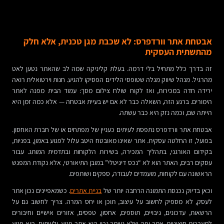
אבטחת אתר וורדפרס: לא שכבת מגן טכנית, אלא חלק
מהתשתית העסקית
זה בדרך כלל מתחיל בלי דרמה. בעלת קליניקה שמה לב שהאתר נטען לאט
מהרגיל. מנהל שיווק מגלה שטופסי הלידים הפסיקו להגיע. חנות וירטואלית רואה
ירידה חדה במכירות, ואז לקוח שולח צילום מסך: עמוד הבית מפנה לאתר
הימורים. ברגע הזה, השאלה כבר לא אם יש בעיית אבטחה — אלא כמה זמן היא
הייתה שם, וכמה נזק היא כבר עשתה.
אבטחת אתר וורדפרס נתפסת לעיתים כעניין של מפתחים או של חברת האחסון.
בפועל, זו החלטה עסקית. אתר שאינו מאובטח היטב עלול לפגוע באמון, בפניות,
בקידום האורגני, בתהליך המכירה, בשירות הלקוחות ובתדמית המותג. עבור
עסקים רבים, האתר הוא לא “נכס דיגיטלי” במובן התיאורטי, אלא נקודת המפגש
הראשונה עם לקוחות, מועמדים לעבודה, ספקים ושותפים.
וכאן בדיוק נכנסת התמונה הרחבה יותר של
בניית אתרים
. כשמאפיינים נכון אתר
לעסק, לא מספיק לחשוב על עיצוב, תוכן או יחס המרה. צריך לחשוב גם על
הרשאות, עדכונים, גיבויים, תוספים, אחסון, טפסים, אזורים אישיים וחיבורים
למערכות חיצוניות. אתר יפה שלא נשמר נכון הוא אתר פגיע. ולעיתים, הוא פגיע