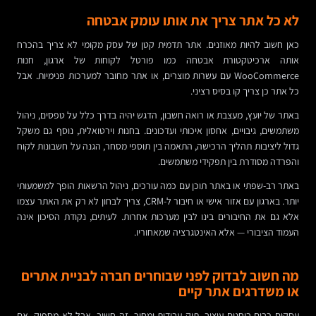
לא כל אתר צריך את אותו עומק אבטחה
כאן חשוב להיות מאוזנים. אתר תדמית קטן של עסק מקומי לא צריך בהכרח
אותה ארכיטקטורת אבטחה כמו פורטל לקוחות של ארגון, חנות
WooCommerce עם עשרות מוצרים, או אתר מחובר למערכות פנימיות. אבל
כל אתר כן צריך קו בסיס רציני.
באתר של יועץ, מעצבת או רואה חשבון, הדגש יהיה בדרך כלל על טפסים, ניהול
משתמשים, גיבויים, אחסון איכותי ועדכונים. בחנות וירטואלית, נוסף גם משקל
גדול ליציבות תהליך הרכישה, התאמה בין תוספי מסחר, הגנה על חשבונות לקוח
והפרדה מסודרת בין תפקידי משתמשים.
באתר רב-שפתי או באתר תוכן עם כמה עורכים, ניהול הרשאות הופך למשמעותי
יותר. בארגון עם אזור אישי או חיבור ל-CRM, צריך לבחון לא רק את האתר עצמו
אלא גם את החיבורים בינו לבין מערכות אחרות. לעיתים, נקודת הסיכון אינה
העמוד הציבורי — אלא האינטגרציה שמאחוריו.
מה חשוב לבדוק לפני שבוחרים חברה לבניית אתרים
או משדרגים אתר קיים
עסקים רבים בוחנים עיצוב, תיק עבודות ומחיר. זה חשוב, אבל לא מספיק. אם