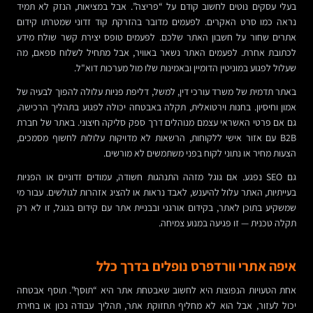
בעלי עסקים נוטים לחשוב קודם על “פריצה”. אבל במציאות, הנזק לא תמיד
נראה כמו סרט האקרים. לפעמים מדובר בהזרקת קוד זדוני שמטרתו קידום
אתרים שחור על חשבון האתר שלכם. לפעמים טופס יצירת קשר שולח מידע
לכתובת אחרת. לפעמים האתר נשאר באוויר, אבל מתחיל לשלוח ספאם, מה
שעלול לפגוע במוניטין הדומיין ובאמינות שלו מול מערכות דוא"ל.
באתר תדמית של משרד עורכי דין, למשל, דליפת פניות עלולה להפוך לבעיה של
אמון וחיסיון. בחנות וירטואלית, תקלה באבטחה יכולה לפגוע בתהליך הרכישה,
גם אם פרטי האשראי עצמם מנוהלים דרך ספק סליקה חיצוני. באתר של חברת
B2B עם אזור אישי ללקוחות, הרשאות לא מדויקות עלולות לחשוף מסמכים,
הצעות מחיר או נתוני לקוח בפני משתמשים לא מורשים.
גם SEO נפגע. אם גוגל מזהה התנהגות חשודה, עמודים זדוניים או הפניות
בעייתיות, האתר עלול להיענש, לאבד נראות או להציג אזהרות לגולשים. עבור מי
שמשקיע בתוכן לאתר, בקידום אורגני ובבניית אתר עם קידום בגוגל, זו לא רק
תקלה טכנית — זו פגיעה במנוע צמיחה.
איפה אתרי וורדפרס נופלים בדרך כלל
אחת הטעויות הנפוצות היא לחשוב שאבטחת אתר היא “תוסף”. תוסף אבטחה
יכול לעזור, אבל הוא לא מחליף תחזוקת אתר, תהליך עבודה נכון או בחירת