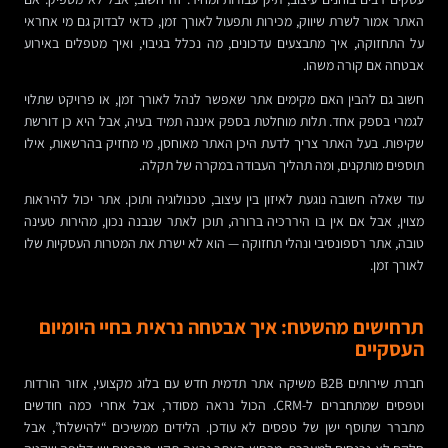
האתר אמור לשרת שיווק, מכירות ותפעול לאורך זמן, כדאי לבדוק גם מי אחראי
על התחזוקה, איך מתבצעים עדכונים, מה נכלל בגיבוי, ואיך מטפלים באירוע
אבטחה אם קורה משהו.
חשוב גם להבין האם מקימים אתר שאפשר לנהל לאורך זמן, או פרויקט שתלוי
לגמרי בספק אחד. תלות מוחלטת בספק איננה תמיד בעיה, אבל היא כן דורשת
שקיפות. בעל האתר צריך לדעת היכן האתר מאוחסן, מי מחזיק בהרשאות, אילו
תוספים מותקנים, ומה תהליך העבודה במקרה של תקלה.
עוד שאלה חשובה נוגעת לאיזון בין עיצוב, טכנולוגיה ותוכן. אתר יכול להיראות
מצוין, אבל אם אין בו היררכיה ברורה, תוכן לאתר שנבנה נכון, מהירות טעינה
טובה, אתר רספונסיבי ונהלי תחזוקה — הוא לא ישרת את המטרות העסקיות שלו
לאורך זמן.
תרחישים מהשטח: איך אבטחה נראית בחיי היומיום
העסקיים
חברת שירותים B2B משיקה אתר תדמית חדש עם בלוג מקצועי, אזור הורדות
וטפסים שמתחברים ל-CRM. הכול נראה מסודר, אבל אחרי כמה חודשים
מתברר שתוסף ישן של טפסים לא עודכן. הלידים ממשיכים “להישלח”, אבל