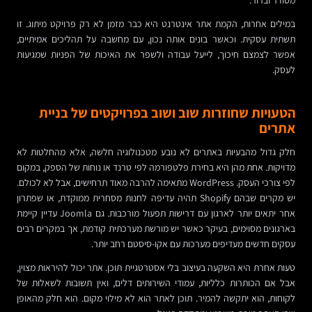
מסודר וברור.
במילים אחרות, הקמת אתר אינטרנט היא כבר מזמן לא רק פרויקט מיתוג. זו
תשתית עסקית. וכאשר בונים אותה נכון, עם מחשבה על תהליכים אמיתיים,
אפשר לצמצם חיכוך, לייעל עבודה ולשפר את האיכות של הפניות שמגיעות
לעסק.
הטעויות שחוזרות שוב ושוב בפרויקטים של בניית
אתרים
חלק גדול מהבעיות באתרים לא נובע מטכנולוגיה חלשה, אלא מהחלטות לא
מדויקות. אחת מהן היא בחירת פלטפורמה לפי טרנד או נוחות של הספק, במקום
לפי צורכי העסק. WordPress מתאימה להרבה מאוד תרחישים, אבל לא לכולם.
יש מקרים שבהם Shopify תהיה עדיפה לחנות מסחרית ממוקדת, או שפתרון
אחר יתאים יותר לארגון עם דרישות תפעול מורכבות. גם Joomla עדיין קיימת
בארגונים מסוימים, בעיקר כאשר יש מורשת מערכתית קודמת, אך במקרים רבים
עסקים חדשים מעדיפים מערכות עם אקו-סיסטם רחב יותר.
טעות אחרת היא השקעה בעיצוב בלי אסטרטגיית תוכן. אתר יכול להיראות מצוין,
אבל אם הכותרות כלליות, עמודי השירותים דלים, ואין תשובות לשאלות של
לקוחות, הוא יתקשה להמיר. תוכן לאתר הוא לא מילוי מקום. הוא חלק מהאופן