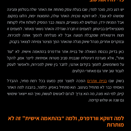
יש רגע כזה, מוכר למדי, שבו בעלת עסק פותחת את האתר שלה בטלפון ומבינה
שמשהו לא עובד. לאו דווקא טכנית. האתר עולה, התמונות יפות, הלוגו במקום.
אבל הפניות ירדו, הגולשים לא נשארים, והצוות כבר הפסיק לשלוח אליו לקוחות
פוטנציאליים בביטחון. לפעמים זו חברה שגדלה והאתר נשאר מאחור. לפעמים זו
חנות וירטואלית שמקבלת תנועה אבל לא מצליחה להפוך אותה למכירות.
ובמקרים אחרים, מנהל שיווק מגלה שהאתר הפך מצינור צמיחה לצוואר בקבוק.
כאן בדיוק נכנסת השאלה של בניית אתר וורדפרס בהתאמה אישית. לא “עוד
אתר”, אלא מערכת דיגיטלית שנבנית סביב מטרות אמיתיות: לייצר אמון, להקל
על משתמשים, לתמוך בקידום אורגני, לחבר בין שיווק למכירות, ולאפשר לעסק
לעבוד טוב יותר גם מאחורי הקלעים.
בשוק שבו
בניית אתרים
הפכה למוצר זמין כמעט בכל רמת מחיר, ההבדל
האמיתי כבר לא מתחיל בעיצוב. הוא מתחיל באפיון. כלומר, בהבנה למה האתר
קיים, למי הוא פונה, מה הוא צריך לגרום לאנשים לעשות, ואיך הוא יישאר שימושי
גם שנה או שלוש קדימה.
למה דווקא וורדפרס, ולמה “בהתאמה אישית” זה לא
מותרות