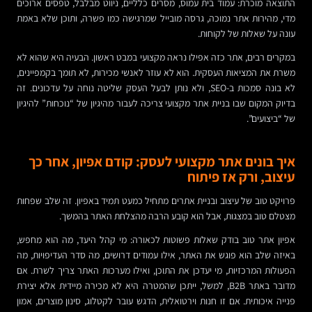
התוצאה מוכרת: עמוד בית עמוס, מסרים כלליים, ניווט מבלבל, טפסים ארוכים
מדי, מהירות אתר נמוכה, גרסה מובייל שמרגישה כמו פשרה, ותוכן שלא באמת
עונה על שאלות של לקוחות.
במקרים רבים, אתר כזה אפילו נראה מקצועי במבט ראשון. הבעיה היא שהוא לא
משרת את המציאות העסקית. הוא לא עוזר לאנשי מכירות, לא תומך בקמפיינים,
לא בונה סמכות ב-SEO, ולא נותן לבעל העסק שליטה נוחה על עדכונים. זה
בדיוק המקום שבו בניית אתר מקצועי צריכה לעבור מהיגיון של “נוכחות” להיגיון
של “ביצועים”.
איך בונים אתר מקצועי לעסק: קודם אפיון, אחר כך
עיצוב, ורק אז פיתוח
פרויקט טוב של עיצוב ובניית אתרים מתחיל כמעט תמיד באפיון. זה שלב שפחות
מצטלם טוב במצגות, אבל הוא קובע הרבה מהצלחת האתר בהמשך.
אפיון אתר טוב בודק שאלות פשוטות לכאורה: מי קהל היעד, מה הוא מחפש,
באיזה שלב הוא פוגש את האתר, אילו עמודים דרושים, מה סדר העדיפויות, מה
הפעולות המרכזיות, מי יעדכן את התוכן, ואילו מערכות האתר צריך לשרת. אם
מדובר באתר B2B, למשל, ייתכן שהמטרה היא לא מכירה מיידית אלא יצירת
פנייה איכותית. אם זו חנות וירטואלית, הדגש עובר לקטלוג, סינון מוצרים, אמון