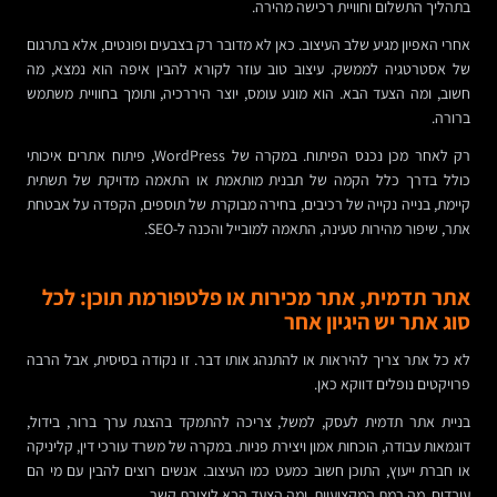
בתהליך התשלום וחוויית רכישה מהירה.
אחרי האפיון מגיע שלב העיצוב. כאן לא מדובר רק בצבעים ופונטים, אלא בתרגום
של אסטרטגיה לממשק. עיצוב טוב עוזר לקורא להבין איפה הוא נמצא, מה
חשוב, ומה הצעד הבא. הוא מונע עומס, יוצר היררכיה, ותומך בחוויית משתמש
ברורה.
רק לאחר מכן נכנס הפיתוח. במקרה של WordPress, פיתוח אתרים איכותי
כולל בדרך כלל הקמה של תבנית מותאמת או התאמה מדויקת של תשתית
קיימת, בנייה נקייה של רכיבים, בחירה מבוקרת של תוספים, הקפדה על אבטחת
אתר, שיפור מהירות טעינה, התאמה למובייל והכנה ל-SEO.
אתר תדמית, אתר מכירות או פלטפורמת תוכן: לכל
סוג אתר יש היגיון אחר
לא כל אתר צריך להיראות או להתנהג אותו דבר. זו נקודה בסיסית, אבל הרבה
פרויקטים נופלים דווקא כאן.
בניית אתר תדמית לעסק, למשל, צריכה להתמקד בהצגת ערך ברור, בידול,
דוגמאות עבודה, הוכחות אמון ויצירת פניות. במקרה של משרד עורכי דין, קליניקה
או חברת ייעוץ, התוכן חשוב כמעט כמו העיצוב. אנשים רוצים להבין עם מי הם
עובדים, מה רמת המקצועיות, ומה הצעד הבא ליצירת קשר.