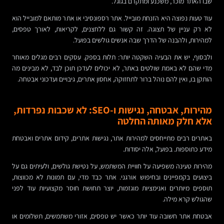
שבו האתר מוכר, משכנע ומתקדם בגוגל.
עוד טעות נפוצה היא הזנחת מובייל. אתר רספונסיבי או אתר מותאם למובייל הוא
לא רק עניין של תצוגה. זה קשור גם ללחצנים, לקריאות, לאורך טפסים,
למהירות, ולהבנה של הדרך שבה אנשים גולשים בפועל.
ולבסוף, יש את הבעיה השקטה יותר: תלות בספק. עסקים רבים מגלים מאוחר
מדי שהם לא באמת שולטים באתר, לא יכולים לעדכן תוכן לבד, לא מבינים מה
הותקן בו, ואין להם נוהל ברור לתחזוקה, אחסון אתרים, גיבויים ועדכוני אבטחה.
מהירות, אבטחה, נגישות ו-SEO: לא שכבות נפרדות,
אלא חלק מאותה החלטה
באתרים רבים מתייחסים למהירות אתר, נגישות אתרים, קידום אתרים ואבטחת
מידע כתוספות. בפועל, אלה יסודות.
מהירות טעינה משפיעה על חוויית המשתמש, על נטישת גולשים, ולעיתים גם על
ביצועים בקמפיינים ובחיפוש אורגני. אתר כבד מדי, עם תמונות לא מכווצות,
תוספים מיותרים ואנימציות מוגזמות, יוצר תחושת חוסר מקצועיות עוד לפני
שהגולש קרא מילה.
אבטחת אתר חשובה עוד יותר כאשר יש טפסים, אזורי משתמשים, תשלומים או