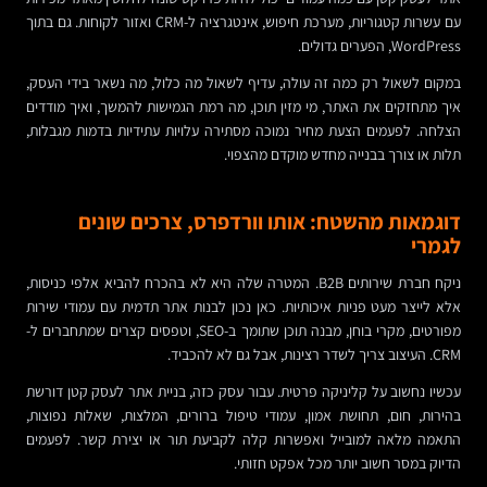
עם עשרות קטגוריות, מערכת חיפוש, אינטגרציה ל-CRM ואזור לקוחות. גם בתוך
WordPress, הפערים גדולים.
במקום לשאול רק כמה זה עולה, עדיף לשאול מה כלול, מה נשאר בידי העסק,
איך מתחזקים את האתר, מי מזין תוכן, מה רמת הגמישות להמשך, ואיך מודדים
הצלחה. לפעמים הצעת מחיר נמוכה מסתירה עלויות עתידיות בדמות מגבלות,
תלות או צורך בבנייה מחדש מוקדם מהצפוי.
דוגמאות מהשטח: אותו וורדפרס, צרכים שונים
לגמרי
ניקח חברת שירותים B2B. המטרה שלה היא לא בהכרח להביא אלפי כניסות,
אלא לייצר מעט פניות איכותיות. כאן נכון לבנות אתר תדמית עם עמודי שירות
מפורטים, מקרי בוחן, מבנה תוכן שתומך ב-SEO, וטפסים קצרים שמתחברים ל-
CRM. העיצוב צריך לשדר רצינות, אבל גם לא להכביד.
עכשיו נחשוב על קליניקה פרטית. עבור עסק כזה, בניית אתר לעסק קטן דורשת
בהירות, חום, תחושת אמון, עמודי טיפול ברורים, המלצות, שאלות נפוצות,
התאמה מלאה למובייל ואפשרות קלה לקביעת תור או יצירת קשר. לפעמים
הדיוק במסר חשוב יותר מכל אפקט חזותי.