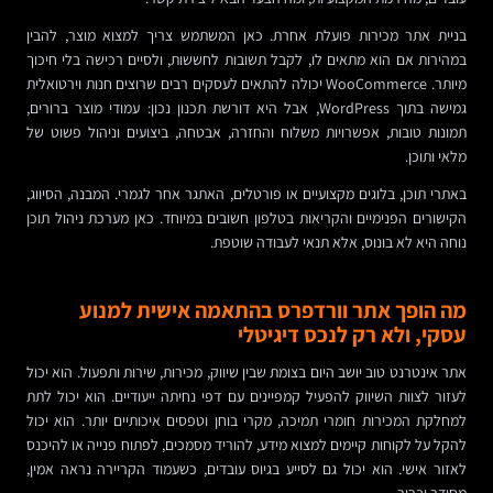
בניית אתר מכירות פועלת אחרת. כאן המשתמש צריך למצוא מוצר, להבין
במהירות אם הוא מתאים לו, לקבל תשובות לחששות, ולסיים רכישה בלי חיכוך
מיותר. WooCommerce יכולה להתאים לעסקים רבים שרוצים חנות וירטואלית
גמישה בתוך WordPress, אבל היא דורשת תכנון נכון: עמודי מוצר ברורים,
תמונות טובות, אפשרויות משלוח והחזרה, אבטחה, ביצועים וניהול פשוט של
מלאי ותוכן.
באתרי תוכן, בלוגים מקצועיים או פורטלים, האתגר אחר לגמרי. המבנה, הסיווג,
הקישורים הפנימיים והקריאות בטלפון חשובים במיוחד. כאן מערכת ניהול תוכן
נוחה היא לא בונוס, אלא תנאי לעבודה שוטפת.
מה הופך אתר וורדפרס בהתאמה אישית למנוע
עסקי, ולא רק לנכס דיגיטלי
אתר אינטרנט טוב יושב היום בצומת שבין שיווק, מכירות, שירות ותפעול. הוא יכול
לעזור לצוות השיווק להפעיל קמפיינים עם דפי נחיתה ייעודיים. הוא יכול לתת
למחלקת המכירות חומרי תמיכה, מקרי בוחן וטפסים איכותיים יותר. הוא יכול
להקל על לקוחות קיימים למצוא מידע, להוריד מסמכים, לפתוח פנייה או להיכנס
לאזור אישי. הוא יכול גם לסייע בגיוס עובדים, כשעמוד הקריירה נראה אמין,