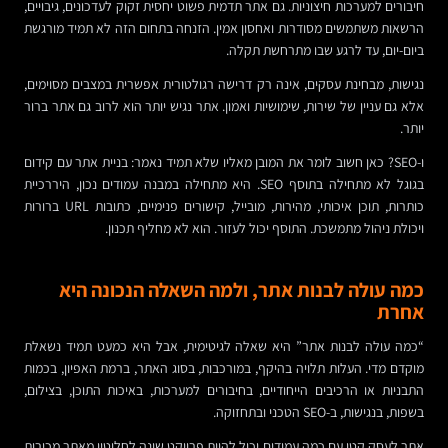
חיבורים למערכות חיצוניות. גם אתר תדמית פשוט יחסית זקוק לעדכונים, גיבויים,
הרשאות משתמשים מסודרות ואחסון אמין. הזנחה בתחום הזה לא תמיד מורגשת
ביום-יום, עד לרגע שבו מתרחשת תקלה.
נגישות, מבחינת עסקים, אינה רק דרישה רגולטורית אפשרית במצבים מסוימים,
אלא גם עניין של שירות, שימושיות ואמון. אתר נגיש יותר הוא לרוב גם אתר ברור
יותר.
ו-SEO? כאן חשוב לומר את המובן מאליו שלא תמיד נאמר: בניית אתר עם קידום
בגוגל לא מתחילה בתוסף SEO. היא מתחילה במבנה עמודים נכון, היררכיית
כותרות, תוכן איכותי, מהירות, מובייל, קישורים פנימיים, כתובות URL ברורות
ויכולת ניהול מתמשכת. התוסף יכול לעזור. הוא לא מחליף תכנון.
כמה עולה לבנות אתר, ולמה השאלה הנכונה היא
אחרת
“כמה עולה לבנות אתר” היא שאלה לגיטימית, אבל היא כמעט תמיד נשאלת
מוקדם מדי. העלות תלויה בהיקף, במורכבות, בסוג האתר, ברמת האפיון, בכמות
התבניות או הרכיבים הייחודיים, בחיבורים למערכות, באיכות התוכן, בצילום,
בשפות, בנגישות, ב-SEO הטכני ובתחזוקה.
אתר לעסק קטן עם כמה עמודים יכול להיות פרויקט שונה לחלוטין מאתר מכירות