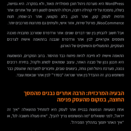
WordPress היא מערכת ניהול תוכן פופולרית מאוד, ולא במקרה. היא גמישה,
בשלה, נתמכת על ידי קהילה רחבה, ויכולה להתאים למגוון רחב של אתרים: אתר
תדמית לעסק קטן, אתר תוכן, בלוג מקצועי, אתר רב-שפתי, חנות
WooCommerce, פורטל שירות, אזור אישי, ולעיתים גם פתרונות מורכבים יותר.
אבל חשוב להבחין בין שני דברים שונים: אתר וורדפרס שמורכב מתבנית מוכנה
ותוספים אקראיים, לבין אתר וורדפרס שנבנה בהתאמה אישית לצרכים
העסקיים, התפעוליים והשיווקיים של הארגון.
התאמה אישית לא חייבת להיות פיתוח כבד מהיסוד. ברוב המקרים, המשמעות
היא תכנון נכון של מבנה האתר, עיצוב שמתאים למותג ולקהל, בחירת רכיבים
נכונה, מערכת ניהול תוכן נוחה, ביצועים טובים, וחיבורים למערכות שהעסק כבר
משתמש בהן. זה ההבדל בין אתר שנראה “בסדר” לבין אתר שבאמת עובד.
הבעיה המרכזית: הרבה אתרים נבנים מהמסך
החוצה, במקום מהעסק פנימה
אחת הטעויות הנפוצות בבניית אתר לעסק היא להתחיל מהשאלה “איך זה
ייראה”, לפני ששואלים “מה המשתמש צריך להבין”, “איזו פעולה חשובה לנו”, או
“איך האתר יתמוך בתהליך המכירה”.