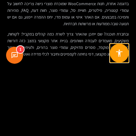
בדוגמה אחרת, חנות WooCommerce שמוכרת מוצרי נישה צריכה לחשוב על
עמודי קטגוריה, פילטרים, חוויית סל, עמודי מוצר, חוות דעת, FAQ, מהירות
ותמיכה במבצעים. אם האתר איטי או עמוס מדי, יחס ההמרה ייפגע, גם אם יש
תנועה טובה ממודעות או מרשתות חברתיות.
ובחברת תוכנה? שם ייתכן שהאתר צריך לשרת כמה קהלים במקביל: לקוחות,
משקיעים, מועמדים לעבודה ושותפים. בניית אתר מקצועי במצב כזה דורשת
מבנה מידע מוקפד, מסרים מדויקים, עמודי מוצר ברורים, ולעיתים גם אזור
1
משאבים, בלוג מקצועי, דפי נחיתה לקמפיינים וחיבור לכלי מדידה ואוטומציה.
מה חשוב לבדוק לפני שמתחילים פרויקט בניית אתר
לפני שבוחרים חברה לבניית אתרים או יוצאים לדרך עם פרויקט חדש, כדאי
לעצור ולבדוק אם יש לעסק הגדרה ברורה של מטרות. האם האתר נועד לייצר
לידים, לתמוך במכירות, למכור אונליין, לחזק מיתוג, לשפר שירות, או הכול יחד?
בלי סדר עדיפויות, גם אתר טוב יתקשה להוכיח הצלחה.
חשוב גם להבין מי אחראי על התוכן. בהרבה פרויקטים, זה השלב שנתקע. ללא
טקסטים, תמונות, הוכחות אמון ומבנה מסרים, הפיתוח מתקדם אבל האתר נשאר
חלול.